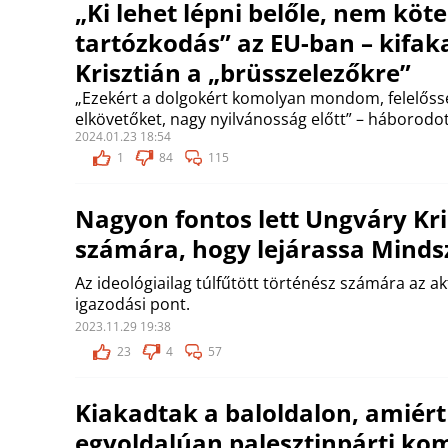
„Ki lehet lépni belőle, nem köte
tartózkodás” az EU-ban – kifa
Krisztián a „brüsszelezőkre”
„Ezekért a dolgokért komolyan mondom, felelőssé
elkövetőket, nagy nyilvánosság előtt” – háborodott
2024.01.23 18:54
1
84
115
Nagyon fontos lett Ungváry Kri
számára, hogy lejárassa Minds
Az ideológiailag túlfűtött történész számára az ak
igazodási pont.
2023.11.29 19:38
23
4
57
Kiakadtak a baloldalon, amiért
egyoldalúan palesztinpárti k