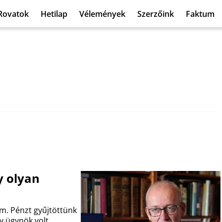
Rovatok
Hetilap
Vélemények
Szerzőink
Faktum
y olyan
am. Pénzt gyűjtöttünk
y ügynök volt.