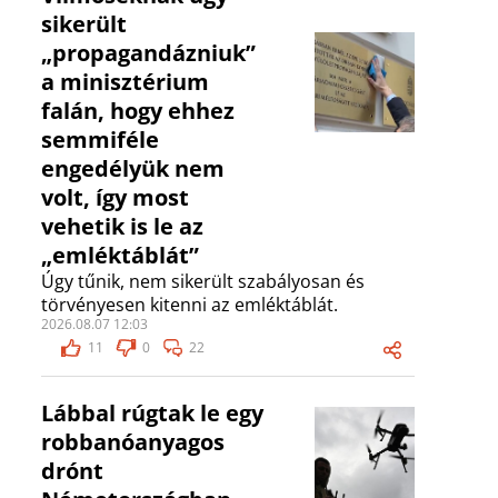
sikerült
„propagandázniuk”
a minisztérium
falán, hogy ehhez
semmiféle
engedélyük nem
volt, így most
vehetik is le az
„emléktáblát”
Úgy tűnik, nem sikerült szabályosan és
törvényesen kitenni az emléktáblát.
2026.08.07 12:03
11
0
22
Lábbal rúgtak le egy
robbanóanyagos
drónt