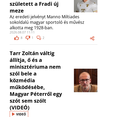
született a Fradi új
meze
Az eredeti jelvényt Manno Miltiades
sokoldalú magyar sportoló és művész
alkotta meg 1928-ban.
2026.08.07 11:11
8
1
2
Tarr Zoltán váltig
állítja, ő és a
minisztériuma nem
szól bele a
közmédia
működésébe,
Magyar Péterről egy
szót sem szólt
(VIDEÓ)
VIDEÓ