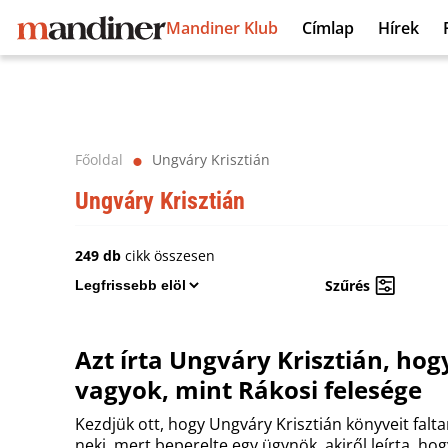
Mandiner Klub
Címlap
Hírek
Főoldal
Ungváry Krisztián
⬤
Ungváry Krisztián
249 db
cikk összesen
Szűrés
Azt írta Ungváry Krisztián, hog
vagyok, mint Rákosi felesége
Kezdjük ott, hogy Ungváry Krisztián könyveit falt
neki, mert beperelte egy ügynök, akiről leírta, hog