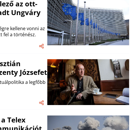
lező az ott-
kadt Ungváry
gre kellene vonni az
 fel a történész.
sztián
zenty Józsefet
tuálpolitika a legfőbb
 a Telex
ommunikációt