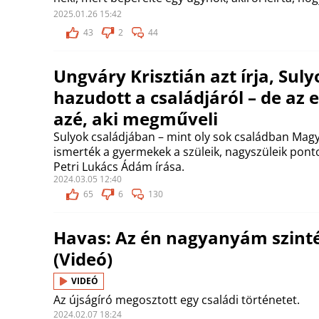
2025.01.26 15:42
43
2
44
Ungváry Krisztián azt írja, Su
hazudott a családjáról – de az
azé, aki megműveli
Sulyok családjában – mint oly sok családban Ma
ismerték a gyermekek a szüleik, nagyszüleik ponto
Petri Lukács Ádám írása.
2024.03.05 12:40
65
6
130
Havas: Az én nagyanyám szinté
(Videó)
VIDEÓ
Az újságíró megosztott egy családi történetet.
2024.02.07 18:24