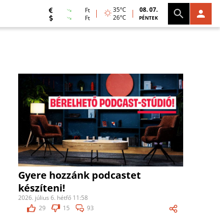
35°C
08. 07.
Ft
26°C
Ft
PÉNTEK
Gyere hozzánk podcastet
készíteni!
2026. július 6. hétfő 11:58
29
15
93