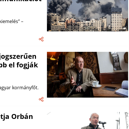
kiemelés” –
jogszerűen
b el fogják
magyar kormányfőt.
tja Orbán