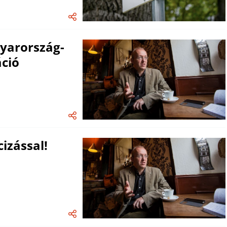
yarország-
ció
cizással!