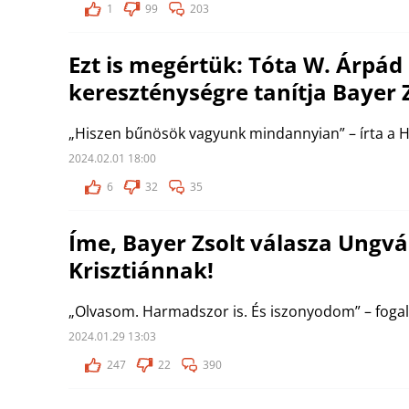
1
99
203
Ezt is megértük: Tóta W. Árpád
kereszténységre tanítja Bayer 
„Hiszen bűnösök vagyunk mindannyian” – írta a H
2024.02.01 18:00
6
32
35
Íme, Bayer Zsolt válasza Ungvá
Krisztiánnak!
„Olvasom. Harmadszor is. És iszonyodom” – fogal
2024.01.29 13:03
247
22
390