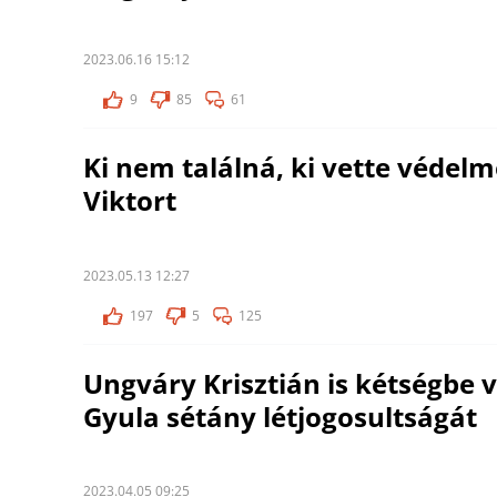
2023.06.16 15:12
9
85
61
Ki nem találná, ki vette védel
Viktort
2023.05.13 12:27
197
5
125
Ungváry Krisztián is kétségbe 
Gyula sétány létjogosultságát
2023.04.05 09:25