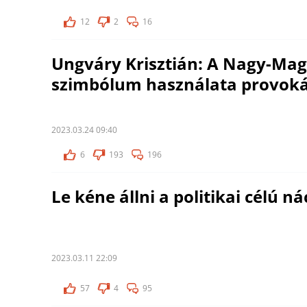
12
2
16
Ungváry Krisztián: A Nagy-Mag
szimbólum használata provoká
2023.03.24 09:40
6
193
196
Le kéne állni a politikai célú ná
2023.03.11 22:09
57
4
95