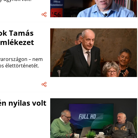
lyok Tamás
 emlékezet
gyarországon – nem
s élettörténetét.
n nyilas volt