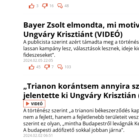
3
16
48
Bayer Zsolt elmondta, mi moti
Ungváry Krisztiánt (VIDEÓ)
A publicista szerint azért támadta meg a történés
lassan kampány lesz, választások lesznek, ideje ki
fideszeseket”.
2024.02.05 22:05
45
7
103
„Trianon korántsem annyira sz
jelentette ki Ungváry Krisztián
VIDEÓ
A történész szerint „a trianoni békeszerződés k
nem a fejlett, hanem a fejletlenebb területeit vesz
szerint ez olyan, „mintha Budapestről levágnák K
A budapesti adófizető sokkal jobban járna”.
2024.02.02 06:51