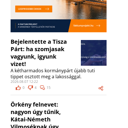
Bejelentette a Tisza
Párt: ha szomjasak
vagyunk, igyunk
vizet!
A kétharmados kormánypárt újabb tuti
tippet osztott meg a lakossággal.
2026.08.07 12:22
0
4
15
Örkény felnevet:
nagyon úgy tűnik,
Kátai-Németh
Vilmoséknak úgy