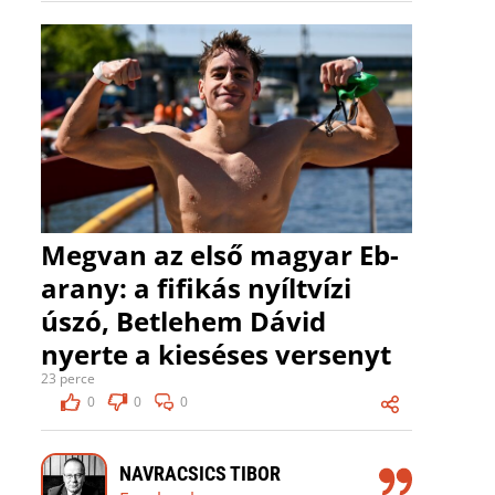
Megvan az első magyar Eb-
arany: a fifikás nyíltvízi
úszó, Betlehem Dávid
nyerte a kieséses versenyt
23 perce
0
0
0
NAVRACSICS TIBOR