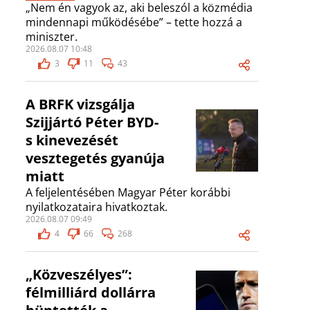
„Nem én vagyok az, aki beleszól a közmédia
mindennapi működésébe” – tette hozzá a
miniszter.
2026.08.07 10:48
3
11
43
A BRFK vizsgálja
Szijjártó Péter BYD-
s kinevezését
vesztegetés gyanúja
miatt
A feljelentésében Magyar Péter korábbi
nyilatkozataira hivatkoztak.
2026.08.07 09:49
4
66
268
„Közveszélyes”:
félmilliárd dollárra