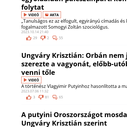
folytat
VIDEÓ
AKTA
„Tanulságos ez az elfogult, egyirányú címadás és 
fogalmazott Somogyi Zoltán szociológus.
2023.10.14 21:40
29
2
55
Ungváry Krisztián: Orbán nem 
szerezte a vagyonát, előbb-utób
venni tőle
VIDEÓ
A történész Vlagyimir Putyinhoz hasonlította a 
2023.07.06 11:32
3
81
65
A putyini Oroszországot mosda
Ungváry Krisztián szerint