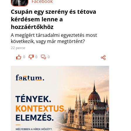
Facebook
Csupán egy szerény és tétova
kérdésem lenne a
hozzáértőkhöz
A megígért társadalmi egyeztetés most
következik, vagy már megtörtént?
22 perce
0
0
0