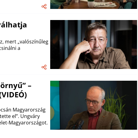
válhatja
z, mert „valószínűleg
csinálni a
örnyű” –
 (VIDEÓ)
apcsán Magyarország
tette el”. Ungváry
elet-Magyarországot.