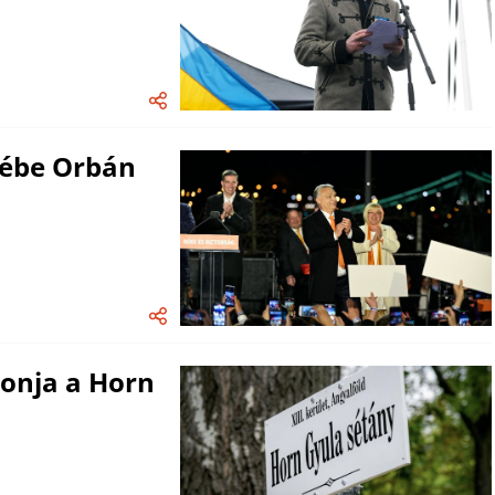
mébe Orbán
vonja a Horn