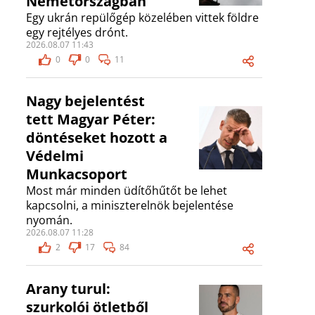
Németországban
Egy ukrán repülőgép közelében vittek földre
egy rejtélyes drónt.
2026.08.07 11:43
0
0
11
Nagy bejelentést
tett Magyar Péter:
döntéseket hozott a
Védelmi
Munkacsoport
Most már minden üdítőhűtőt be lehet
kapcsolni, a miniszterelnök bejelentése
nyomán.
2026.08.07 11:28
2
17
84
Arany turul:
szurkolói ötletből