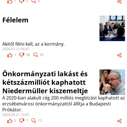
1
3
6
Félelem
Akitől félni kell, az a kormány.
2024.07.12 06:47
1
58
97
Önkormányzati lakást és
kétszázmilliót kaphatott
Niedermüller kiszemeltje
A 2020-ban alakult cég 200 milliós megbízást kaphatott az
erzsébetvárosi önkormányzattól állítja a Budapesti
Prókátor.
2024.05.21 10:07
0
7
13