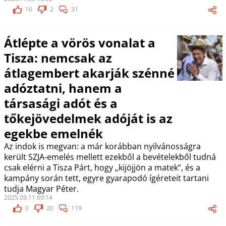
16
2
31
Átlépte a vörös vonalat a
Tisza: nemcsak az
átlagembert akarják szénné
adóztatni, hanem a
társasági adót és a
tőkejövedelmek adóját is az
egekbe emelnék
Az indok is megvan: a már korábban nyilvánosságra
került SZJA-emelés mellett ezekből a bevételekből tudná
csak elérni a Tisza Párt, hogy „kijöjjön a matek”, és a
kampány során tett, egyre gyarapodó ígéreteit tartani
tudja Magyar Péter.
2025.09.11 09:14
0
20
119