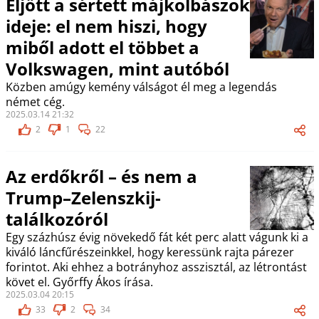
Eljött a sértett májkolbászok
ideje: el nem hiszi, hogy
miből adott el többet a
Volkswagen, mint autóból
Közben amúgy kemény válságot él meg a legendás
német cég.
2025.03.14 21:32
2
1
22
Az erdőkről – és nem a
Trump–Zelenszkij-
találkozóról
Egy százhúsz évig növekedő fát két perc alatt vágunk ki a
kiváló láncfűrészeinkkel, hogy keressünk rajta párezer
forintot. Aki ehhez a botrányhoz asszisztál, az létrontást
követ el. Győrffy Ákos írása.
2025.03.04 20:15
33
2
34