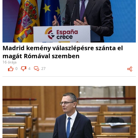
Madrid kemény válaszlépésre szánta el
magát Rómával szemben
16 órája
0
4
27