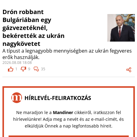
Drón robbant
Bulgáriában egy
gázvezetéknél,
bekérették az ukrán
nagykövetet
A típust a legnagyobb mennyiségben az ukrán fegyveres
erők használják.
2026.08.08 18:08
1
9
35
HÍRLEVÉL-FELIRATKOZÁS
Ne maradjon le a
Mandiner
cikkeiről, iratkozzon fel
hírlevelünkre! Adja meg a nevét és az e-mail-címét, és
elküldjük Önnek a nap legfontosabb híreit.