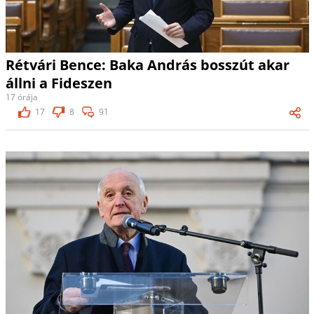
Rétvári Bence: Baka András bosszút akar
állni a Fideszen
17 órája
17
8
91