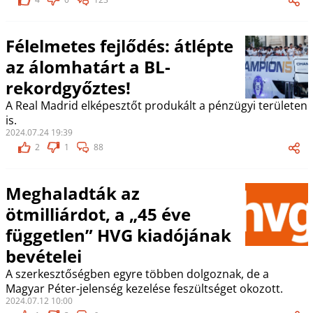
Félelmetes fejlődés: átlépte
az álomhatárt a BL-
rekordgyőztes!
A Real Madrid elképesztőt produkált a pénzügyi területen
is.
2024.07.24 19:39
2
1
88
Meghaladták az
ötmilliárdot, a „45 éve
független” HVG kiadójának
bevételei
A szerkesztőségben egyre többen dolgoznak, de a
Magyar Péter-jelenség kezelése feszültséget okozott.
2024.07.12 10:00