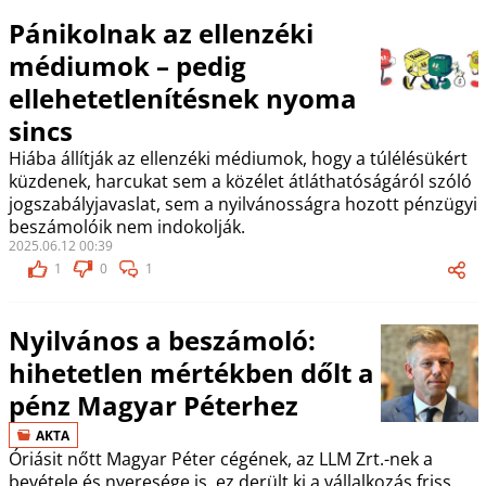
Pánikolnak az ellenzéki
médiumok – pedig
ellehetetlenítésnek nyoma
sincs
Hiába állítják az ellenzéki médiumok, hogy a túlélésükért
küzdenek, harcukat sem a közélet átláthatóságáról szóló
jogszabályjavaslat, sem a nyilvánosságra hozott pénzügyi
beszámolóik nem indokolják.
2025.06.12 00:39
1
0
1
Nyilvános a beszámoló:
hihetetlen mértékben dőlt a
pénz Magyar Péterhez
AKTA
Óriásit nőtt Magyar Péter cégének, az LLM Zrt.-nek a
bevétele és nyeresége is, ez derült ki a vállalkozás friss