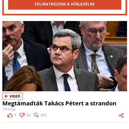
FELIRATKOZOM A HÍRLEVÉLRE
VIDEÓ
Megtámadták Takács Pétert a strandon
14 órája
5
62
442