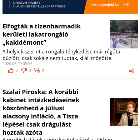
Elfogták a tizenharmadik
kerületi lakatrongáló
„kakidémont”
A helyiek szerint a rongáló ténykedése már régóta
bűzlött, csak sokáig nem tudták, ki áll mögötte.
2026.08.09 05:53
0
0
0
Szalai Piroska: A korábbi
kabinet intézkedéseinek
köszönhető a júliusi
alacsony infláció, a Tisza
lépései csak drágulást
hoztak azóta
A pozitív hatások szinte kivétel nélkül az Orbán-