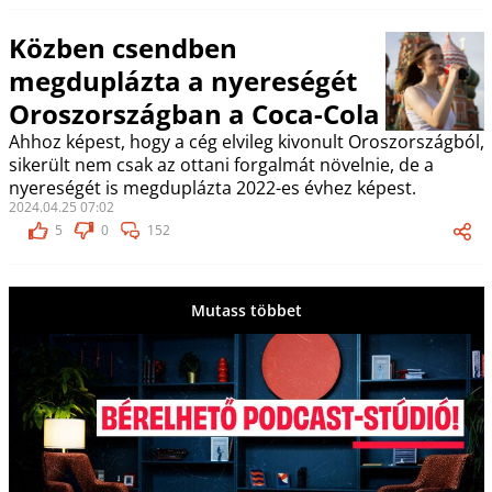
Közben csendben
megduplázta a nyereségét
Oroszországban a Coca-Cola
Ahhoz képest, hogy a cég elvileg kivonult Oroszországból,
sikerült nem csak az ottani forgalmát növelnie, de a
nyereségét is megduplázta 2022-es évhez képest.
2024.04.25 07:02
5
0
152
Mutass többet