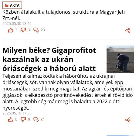
AKTA
Közben átalakult a tulajdonosi struktúra a Magyar Jeti
Zrt.-nél.
2025.05.30 18:46
3
3
23
Milyen béke? Gigaprofitot
kaszálnak az ukrán
óriáscégek a háború alatt
Teljesen alkalmazkodtak a háborúhoz az ukrajnai
óriáscégek, sőt, vannak olyan vállalatok, amelyek épp
mostanában szedik meg magukat. Az agrár- és építőipari
gigászok is elképesztő profitnövekedést értek el rövid idő
alatt. A legtöbb cég már meg is haladta a 2022 előtti
nyereségét.
2025.05.19 17:56
0
9
31