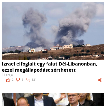
Izrael elfoglalt egy falut Dél-Libanonban,
ezzel megállapodást sérthetett
14 órája
2
3
121