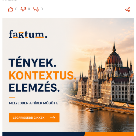
0
0
0