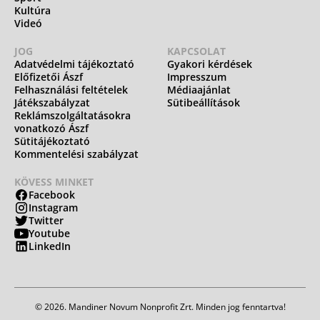
Kultúra
Videó
JOG
KAPCSOLAT
Adatvédelmi tájékoztató
Gyakori kérdések
Előfizetői Ászf
Impresszum
Felhasználási feltételek
Médiaajánlat
Játékszabályzat
Sütibeállítások
Reklámszolgáltatásokra
vonatkozó Ászf
Sütitájékoztató
Kommentelési szabályzat
KÖVESS MINKET
Facebook
Instagram
Twitter
Youtube
LinkedIn
© 2026. Mandiner Novum Nonprofit Zrt. Minden jog fenntartva!