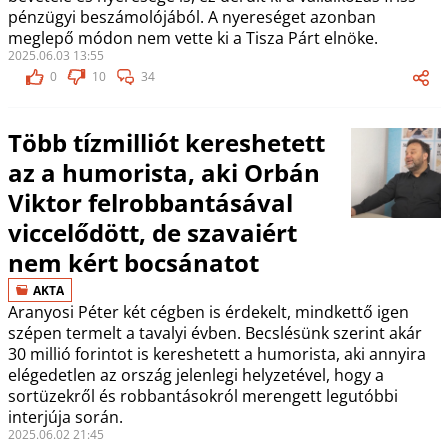
pénzügyi beszámolójából. A nyereséget azonban
meglepő módon nem vette ki a Tisza Párt elnöke.
2025.06.03 13:55
0
10
34
Több tízmilliót kereshetett
az a humorista, aki Orbán
Viktor felrobbantásával
viccelődött, de szavaiért
nem kért bocsánatot
AKTA
Aranyosi Péter két cégben is érdekelt, mindkettő igen
szépen termelt a tavalyi évben. Becslésünk szerint akár
30 millió forintot is kereshetett a humorista, aki annyira
elégedetlen az ország jelenlegi helyzetével, hogy a
sortüzekről és robbantásokról merengett legutóbbi
interjúja során.
2025.06.02 21:45