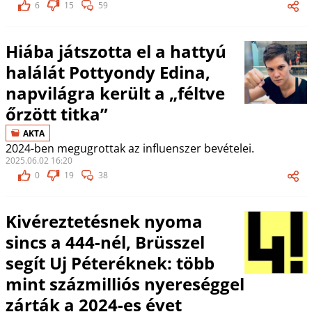
6
15
59
Hiába játszotta el a hattyú
halálát Pottyondy Edina,
napvilágra került a „féltve
őrzött titka”
AKTA
2024-ben megugrottak az influenszer bevételei.
2025.06.02 16:20
0
19
38
Kivéreztetésnek nyoma
sincs a 444-nél, Brüsszel
segít Uj Péteréknek: több
mint százmilliós nyereséggel
zárták a 2024-es évet