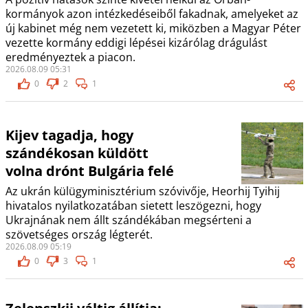
kormányok azon intézkedéseiből fakadnak, amelyeket az
új kabinet még nem vezetett ki, miközben a Magyar Péter
vezette kormány eddigi lépései kizárólag drágulást
eredményeztek a piacon.
2026.08.09 05:31
0
2
1
Kijev tagadja, hogy
szándékosan küldött
volna drónt Bulgária felé
Az ukrán külügyminisztérium szóvivője, Heorhij Tyihij
hivatalos nyilatkozatában sietett leszögezni, hogy
Ukrajnának nem állt szándékában megsérteni a
szövetséges ország légterét.
2026.08.09 05:19
0
3
1