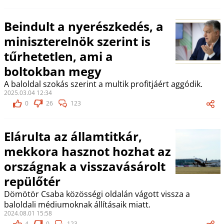
Beindult a nyerészkedés, a
miniszterelnök szerint is
tűrhetetlen, ami a
boltokban megy
A baloldal szokás szerint a multik profitjáért aggódik.
2025.03.04 12:34
0
26
123
Elárulta az államtitkár,
mekkora hasznot hozhat az
országnak a visszavásárolt
repülőtér
Dömötör Csaba közösségi oldalán vágott vissza a
baloldali médiumoknak állításaik miatt.
2024.08.01 15:58
4
0
123