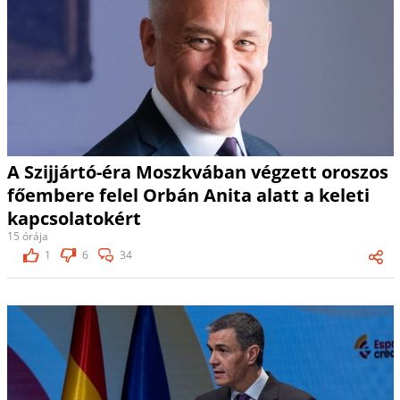
A Szijjártó-éra Moszkvában végzett oroszos
főembere felel Orbán Anita alatt a keleti
kapcsolatokért
15 órája
1
6
34