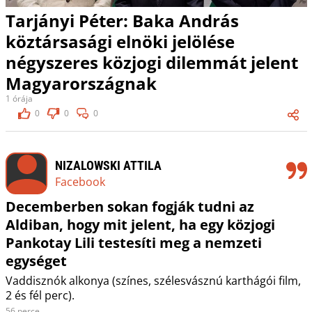
Tarjányi Péter: Baka András
köztársasági elnöki jelölése
négyszeres közjogi dilemmát jelent
Magyarországnak
1 órája
0
0
0
NIZALOWSKI ATTILA
Facebook
Decemberben sokan fogják tudni az
Aldiban, hogy mit jelent, ha egy közjogi
Pankotay Lili testesíti meg a nemzeti
egységet
Vaddisznók alkonya (színes, szélesvásznú karthágói film,
2 és fél perc).
56 perce