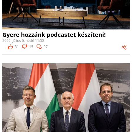
Gyere hozzánk podcastet készíteni!
2026. július 6. hétfő 11:58
31
15
97