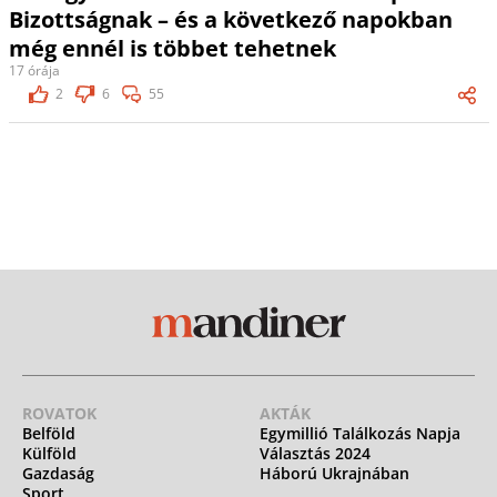
Bizottságnak – és a következő napokban
még ennél is többet tehetnek
17 órája
2
6
55
ROVATOK
AKTÁK
Belföld
Egymillió Találkozás Napja
Külföld
Választás 2024
Gazdaság
Háború Ukrajnában
Sport