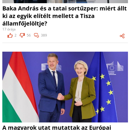
Baka András és a tatai sortűzper: miért állt
ki az egyik elítélt mellett a Tisza
államfőjelöltje?
17 órája
2
56
389
A magyarok utat mutattak az Európai