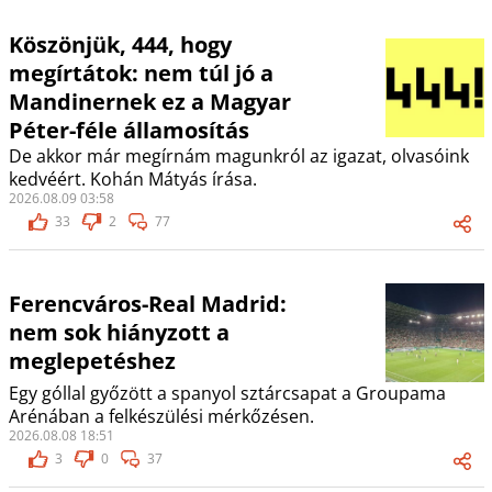
Köszönjük, 444, hogy
megírtátok: nem túl jó a
Mandinernek ez a Magyar
Péter-féle államosítás
De akkor már megírnám magunkról az igazat, olvasóink
kedvéért. Kohán Mátyás írása.
2026.08.09 03:58
33
2
77
Ferencváros-Real Madrid:
nem sok hiányzott a
meglepetéshez
Egy góllal győzött a spanyol sztárcsapat a Groupama
Arénában a felkészülési mérkőzésen.
2026.08.08 18:51
3
0
37