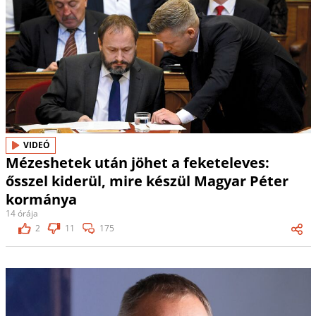
VIDEÓ
Mézeshetek után jöhet a feketeleves:
ősszel kiderül, mire készül Magyar Péter
kormánya
14 órája
2
11
175