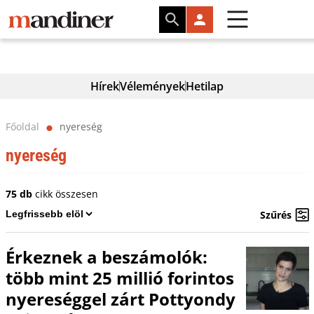
Hírek
Vélemények
Hetilap
Főoldal
nyereség
⬤
nyereség
75 db
cikk összesen
Szűrés
Érkeznek a beszámolók:
több mint 25 millió forintos
nyereséggel zárt Pottyondy