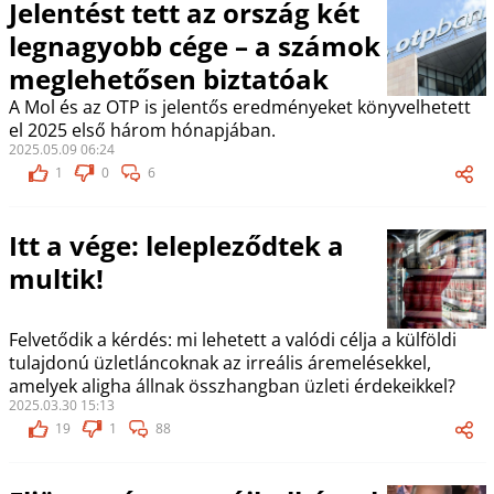
Jelentést tett az ország két
legnagyobb cége – a számok
meglehetősen biztatóak
A Mol és az OTP is jelentős eredményeket könyvelhetett
el 2025 első három hónapjában.
2025.05.09 06:24
1
0
6
Itt a vége: lelepleződtek a
multik!
Felvetődik a kérdés: mi lehetett a valódi célja a külföldi
tulajdonú üzletláncoknak az irreális áremelésekkel,
amelyek aligha állnak összhangban üzleti érdekeikkel?
2025.03.30 15:13
19
1
88