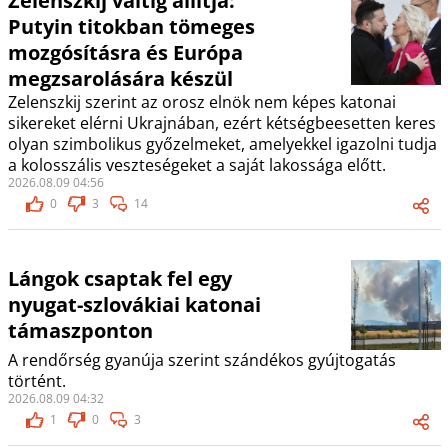
Zelenszkij váltig állítja:
Putyin titokban tömeges
mozgósításra és Európa
megzsarolására készül
Zelenszkij szerint az orosz elnök nem képes katonai
sikereket elérni Ukrajnában, ezért kétségbeesetten keres
olyan szimbolikus győzelmeket, amelyekkel igazolni tudja
a kolosszális veszteségeket a saját lakossága előtt.
2026.08.09 04:56
0
3
14
Lángok csaptak fel egy
nyugat-szlovákiai katonai
támaszponton
A rendőrség gyanúja szerint szándékos gyújtogatás
történt.
2026.08.09 04:32
1
0
3