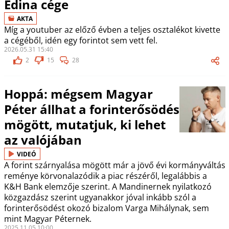
Edina cége
AKTA
Míg a youtuber az előző évben a teljes osztalékot kivette
a cégéből, idén egy forintot sem vett fel.
2026.05.31 15:40
2
15
28
Hoppá: mégsem Magyar
Péter állhat a forinterősödés
mögött, mutatjuk, ki lehet
az valójában
VIDEÓ
A forint szárnyalása mögött már a jövő évi kormányváltás
reménye körvonalazódik a piac részéről, legalábbis a
K&H Bank elemzője szerint. A Mandinernek nyilatkozó
közgazdász szerint ugyanakkor jóval inkább szól a
forinterősödést okozó bizalom Varga Mihálynak, sem
mint Magyar Péternek.
2025.11.05 10:00