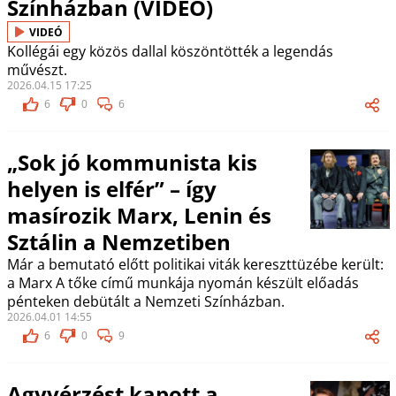
Színházban (VIDEÓ)
VIDEÓ
Kollégái egy közös dallal köszöntötték a legendás
művészt.
2026.04.15 17:25
6
0
6
„Sok jó kommunista kis
helyen is elfér” – így
masírozik Marx, Lenin és
Sztálin a Nemzetiben
Már a bemutató előtt politikai viták kereszttüzébe került:
a Marx A tőke című munkája nyomán készült előadás
pénteken debütált a Nemzeti Színházban.
2026.04.01 14:55
6
0
9
Agyvérzést kapott a