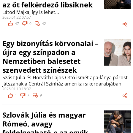
az őt felkérdező libsiknek
Látod Majka, így is lehet…
2025.01.22 07:57
47
0
42
Egy bizonyítás körvonalai –
újra egy színpadon a
Nemzetiben balesetet
szenvedett színészek
Szász Júlia és Horváth Lajos Ottó ismét apa-lánya párost
játszanak a Centrál Színház amerikai sikerdarabjában.
2025.01.10 18:37
1
7
9
Szlovák Júlia és magyar
Rómeó, avagy
feldolgozható-e az egyik