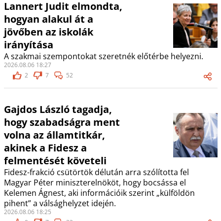
Lannert Judit elmondta,
hogyan alakul át a
jövőben az iskolák
irányítása
A szakmai szempontokat szeretnék előtérbe helyezni.
2026.08.06 18:27
2
7
52
Gajdos László tagadja,
hogy szabadságra ment
volna az államtitkár,
akinek a Fidesz a
felmentését követeli
Fidesz-frakció csütörtök délután arra szólította fel
Magyar Péter miniszterelnököt, hogy bocsássa el
Kelemen Ágnest, aki információik szerint „külföldön
pihent” a válsághelyzet idején.
2026.08.06 18:25