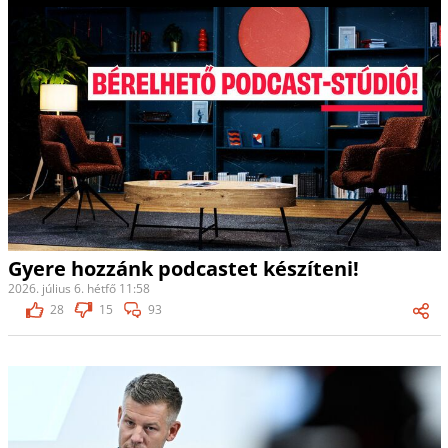
Gyere hozzánk podcastet készíteni!
2026. július 6. hétfő 11:58
28
15
93