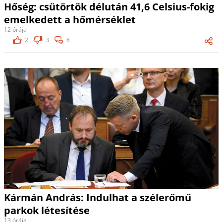
Hőség: csütörtök délután 41,6 Celsius-fokig
emelkedett a hőmérséklet
12 órája
2
3
8
Kármán András: Indulhat a szélerőmű
parkok létesítése
13 órája