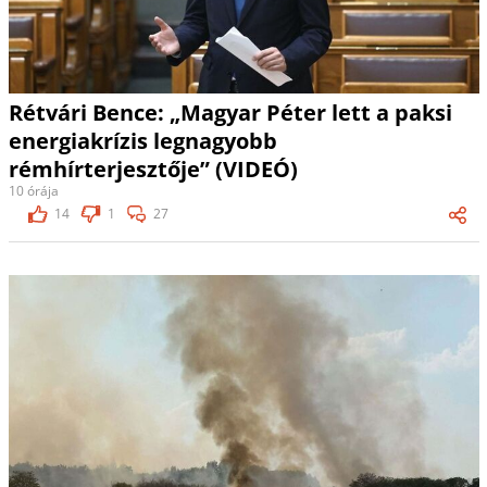
Rétvári Bence: „Magyar Péter lett a paksi
energiakrízis legnagyobb
rémhírterjesztője” (VIDEÓ)
10 órája
14
1
27