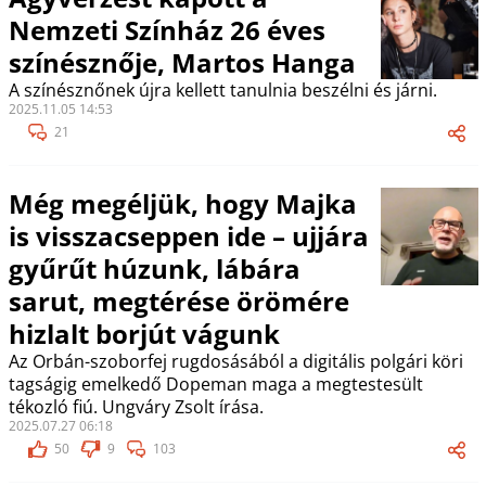
Nemzeti Színház 26 éves
színésznője, Martos Hanga
A színésznőnek újra kellett tanulnia beszélni és járni.
2025.11.05 14:53
21
Még megéljük, hogy Majka
is visszacseppen ide – ujjára
gyűrűt húzunk, lábára
sarut, megtérése örömére
hizlalt borjút vágunk
Az Orbán-szoborfej rugdosásából a digitális polgári köri
tagságig emelkedő Dopeman maga a megtestesült
tékozló fiú. Ungváry Zsolt írása.
2025.07.27 06:18
50
9
103