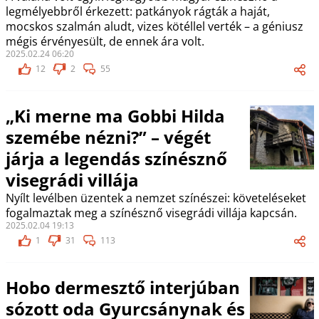
legmélyebbről érkezett: patkányok rágták a haját,
mocskos szalmán aludt, vizes kötéllel verték – a géniusz
mégis érvényesült, de ennek ára volt.
2025.02.24 06:20
12
2
55
„Ki merne ma Gobbi Hilda
szemébe nézni?” – végét
járja a legendás színésznő
visegrádi villája
Nyílt levélben üzentek a nemzet színészei: követeléseket
fogalmaztak meg a színésznő visegrádi villája kapcsán.
2025.02.04 19:13
1
31
113
Hobo dermesztő interjúban
sózott oda Gyurcsánynak és