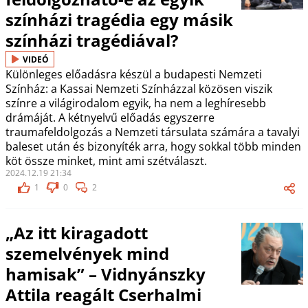
színházi tragédia egy másik
színházi tragédiával?
VIDEÓ
Különleges előadásra készül a budapesti Nemzeti
Színház: a Kassai Nemzeti Színházzal közösen viszik
színre a világirodalom egyik, ha nem a leghíresebb
drámáját. A kétnyelvű előadás egyszerre
traumafeldolgozás a Nemzeti társulata számára a tavalyi
baleset után és bizonyíték arra, hogy sokkal több minden
köt össze minket, mint ami szétválaszt.
2024.12.19 21:34
1
0
2
„Az itt kiragadott
szemelvények mind
hamisak” – Vidnyánszky
Attila reagált Cserhalmi