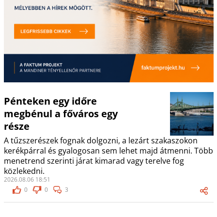
Pénteken egy időre
megbénul a főváros egy
része
A tűzszerészek fognak dolgozni, a lezárt szakaszokon
kerékpárral és gyalogosan sem lehet majd átmenni. Több
menetrend szerinti járat kimarad vagy terelve fog
közlekedni.
2026.08.06 18:51
0
0
3