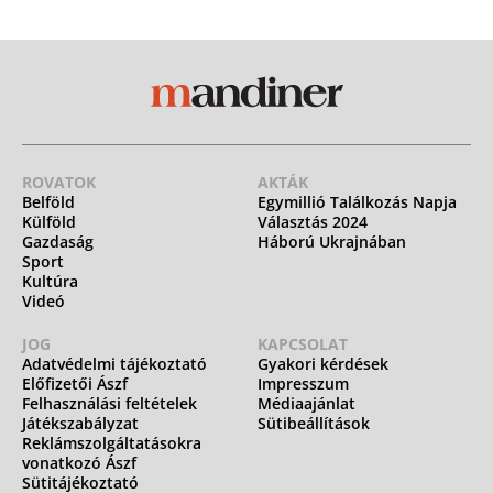
ROVATOK
AKTÁK
Belföld
Egymillió Találkozás Napja
Külföld
Választás 2024
Gazdaság
Háború Ukrajnában
Sport
Kultúra
Videó
JOG
KAPCSOLAT
Adatvédelmi tájékoztató
Gyakori kérdések
Előfizetői Ászf
Impresszum
Felhasználási feltételek
Médiaajánlat
Játékszabályzat
Sütibeállítások
Reklámszolgáltatásokra
vonatkozó Ászf
Sütitájékoztató