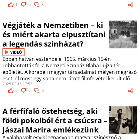
1
0
3
Végjáték a Nemzetiben – ki
és miért akarta elpusztítani
a legendás színházat?
VIDEÓ
Éppen hatvan esztendeje, 1965. március 15-én
robbantották fel a Nemzeti Színház Blaha Lujza téri
épületét. A korabeli magyar társadalmat mélyen megrázó
esetről most egy soha nem látott filmfelvétel került elő.
2025.03.15 17:53
0
0
0
A férfifaló őstehetség, aki
földi pokolból ért a csúcsra –
Jászai Marira emlékezünk
A valaha volt egyik legnagyobb magyar színésznő a