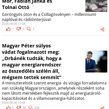
Mór, Fábián Janka és
Tolnai Ottó
Göröngyös úton és a Csillagösvényen – millenniumi
naplóval és rádióinterjúval.
2026.08.06 17:04
1
2
3
Magyar Péter súlyos
vádat fogalmazott meg:
„Orbánék tudták, hogy a
magyar energiarendszer
az összedőlés szélén áll,
mégsem tettek semmit”
A miniszterelnök szerint energia- és vízügyi forradalomra
van szükség Magyarországon, amelynek részeként soha
nem látott mértékben fejlesztik majd az energiatároló-
kapacitásokat és a villamosenergia-hálózatot.
2026.08.06 16:48
6
58
334