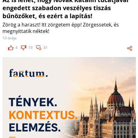
engedett szabadon veszélyes tiszás
bűnözőket, és ezért a lapítás!
Zörög a haraszt! Itt zörgetem épp! Zörgessetek, és
megnyittatik néktek!
10 órája
4
19
31