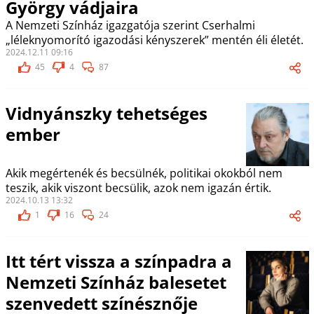
György vádjaira
A Nemzeti Színház igazgatója szerint Cserhalmi
„léleknyomorító igazodási kényszerek” mentén éli életét.
2024.12.11 09:16
45
4
87
Vidnyánszky tehetséges
ember
Akik megértenék és becsülnék, politikai okokból nem
teszik, akik viszont becsülik, azok nem igazán értik.
2024.10.13 13:32
1
16
24
Itt tért vissza a színpadra a
Nemzeti Színház balesetet
szenvedett színésznője