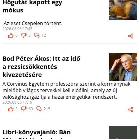
Hőgutát kapott egy
mókus
,Az eset Csepelen történt.
2026.08.06 17:43
0
3
12
Bod Péter Ákos: Itt az idő
a rezsicsökkentés
kivezetésére
A Corvinus Egyetem professzora szerint a kormánynak
mielőbb világos tervekkel kell előállni, amely az új
valósághoz igazítja a hazai energetikai rendszert.
2026.08.06 17:19
3
60
215
Libri-könyvajánló: Bán