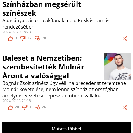
Színházban megsérült
színészek
Apa-lánya párost alakítanak majd Puskás Tamás
rendezésében.
2024.07.20 18:23
0
17
78
Baleset a Nemzetiben:
szembesítették Molnár
Áront a valósággal
Bognár Zsolt színész úgy véli, ha precedenst teremtene
Molnár követelése, nem lenne színház az országban,
amelynek vezetését épeszű ember elvállalná.
2024.07.13 21:18
20
1
26
Mutass többet