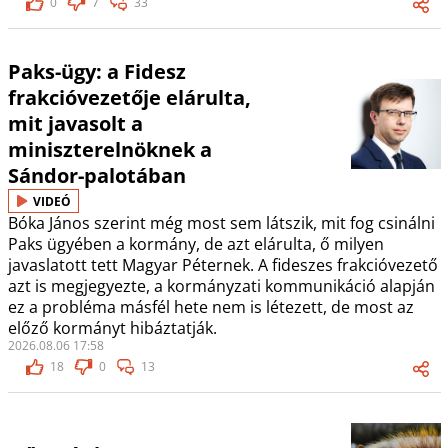
0
7
33
Paks-ügy: a Fidesz
frakcióvezetője elárulta,
mit javasolt a
miniszterelnöknek a
Sándor-palotában
VIDEÓ
Bóka János szerint még most sem látszik, mit fog csinálni
Paks ügyében a kormány, de azt elárulta, ő milyen
javaslatott tett Magyar Péternek. A fideszes frakcióvezető
azt is megjegyezte, a kormányzati kommunikáció alapján
ez a probléma másfél hete nem is létezett, de most az
előző kormányt hibáztatják.
2026.08.06 17:58
18
0
13