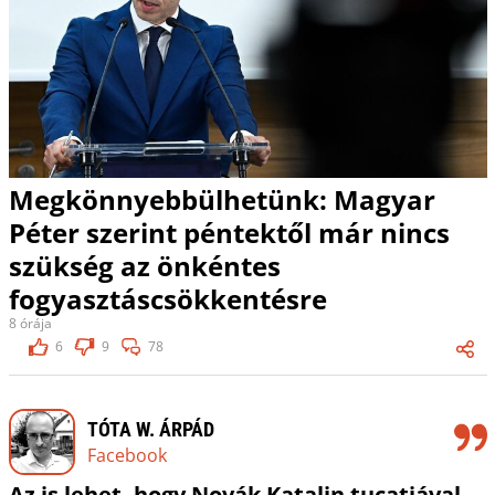
Megkönnyebbülhetünk: Magyar
Péter szerint péntektől már nincs
szükség az önkéntes
fogyasztáscsökkentésre
8 órája
6
9
78
TÓTA W. ÁRPÁD
Facebook
Az is lehet, hogy Novák Katalin tucatjával