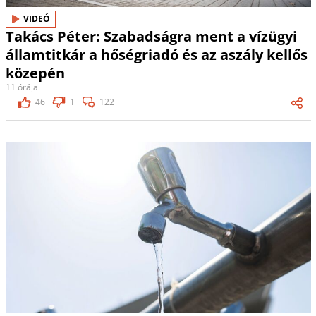
VIDEÓ
Takács Péter: Szabadságra ment a vízügyi
államtitkár a hőségriadó és az aszály kellős
közepén
11 órája
46
1
122