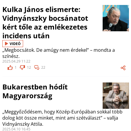
Kulka János elismerte:
Vidnyánszky bocsánatot
kért tőle az emlékezetes
incidens után
VIDEÓ
„Megbocsátok. De amúgy nem érdekel” – mondta a
színész.
2025.04.29 11:22
1
12
22
Bukarestben hódít
Magyarország
„Meggyőződésem, hogy Közép-Európában sokkal több
dolog köt össze minket, mint ami szétválaszt” – vallja
Vidnyánszky Attila.
2025.04.10 16:45