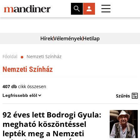
Hírek
Vélemények
Hetilap
Főoldal
Nemzeti Színház
⬤
Nemzeti Színház
407 db
cikk összesen
Szűrés
92 éves lett Bodrogi Gyula:
megható köszöntéssel
lepték meg a Nemzeti