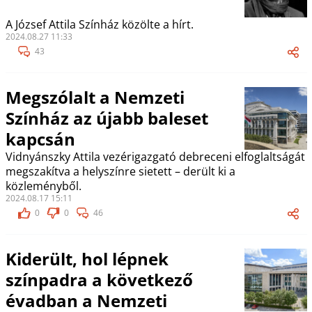
A József Attila Színház közölte a hírt.
2024.08.27 11:33
43
Megszólalt a Nemzeti
Színház az újabb baleset
kapcsán
Vidnyánszky Attila vezérigazgató debreceni elfoglaltságát
megszakítva a helyszínre sietett – derült ki a
közleményből.
2024.08.17 15:11
0
0
46
Kiderült, hol lépnek
színpadra a következő
évadban a Nemzeti