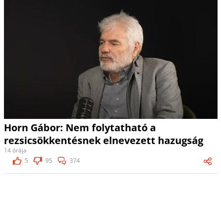
Horn Gábor: Nem folytatható a
rezsicsökkentésnek elnevezett hazugság
14 órája
5
95
374