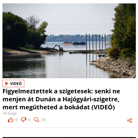
VIDEÓ
Figyelmeztettek a szigetesek: senki ne
menjen át Dunán a Hajógyári-szigetre,
mert megütheted a bokádat (VIDEÓ)
14 órája
0
9
35