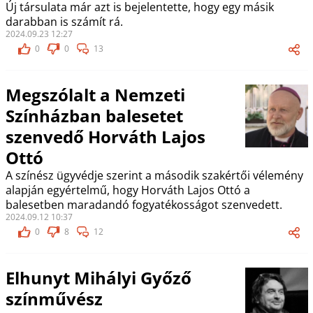
Új társulata már azt is bejelentette, hogy egy másik
darabban is számít rá.
2024.09.23 12:27
0
0
13
Megszólalt a Nemzeti
Színházban balesetet
szenvedő Horváth Lajos
Ottó
A színész ügyvédje szerint a második szakértői vélemény
alapján egyértelmű, hogy Horváth Lajos Ottó a
balesetben maradandó fogyatékosságot szenvedett.
2024.09.12 10:37
0
8
12
Elhunyt Mihályi Győző
színművész