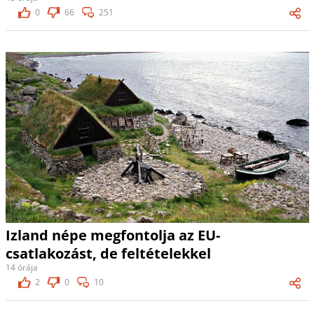
0
66
251
Izland népe megfontolja az EU-
csatlakozást, de feltételekkel
14 órája
2
0
10