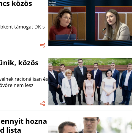
ncs közös
ébként támogat DK-s
űnik, közös
elnek racionálisan és
 jövőre nem lesz
mennyit hozna
 lista