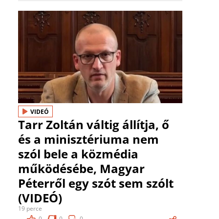
VIDEÓ
Tarr Zoltán váltig állítja, ő
és a minisztériuma nem
szól bele a közmédia
működésébe, Magyar
Péterről egy szót sem szólt
(VIDEÓ)
19 perce
0
0
0