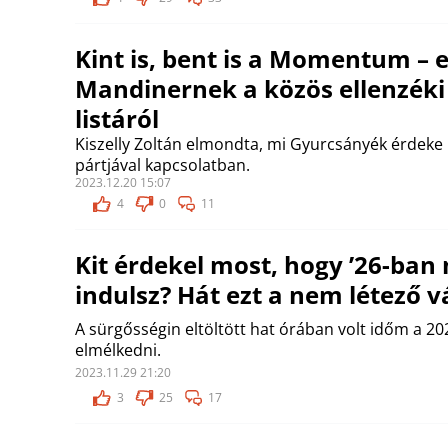
Kint is, bent is a Momentum – 
Mandinernek a közös ellenzéki
listáról
Kiszelly Zoltán elmondta, mi Gyurcsányék érdek
pártjával kapcsolatban.
2023.12.20 15:07
4
0
11
Kit érdekel most, hogy ’26-ban 
indulsz? Hát ezt a nem létező v
A sürgősségin eltöltött hat órában volt időm a 2
elmélkedni.
2023.11.29 21:20
3
25
17