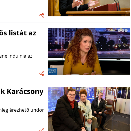
s listát az
lene indulnia az
tok Karácsony
enleg érezhető undor