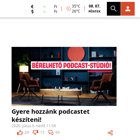
35°C
08. 07.
Ft
26°C
Ft
PÉNTEK
Gyere hozzánk podcastet
készíteni!
2026. július 6. hétfő 11:58
29
15
93