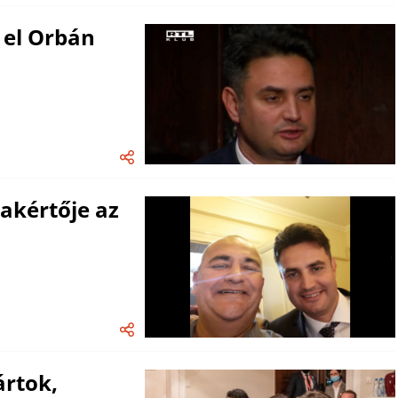
 el Orbán
akértője az
ártok,