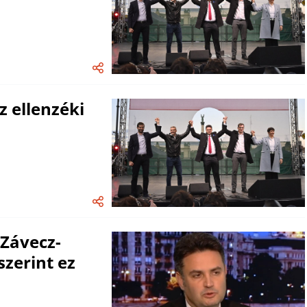
 ellenzéki
 Závecz-
zerint ez