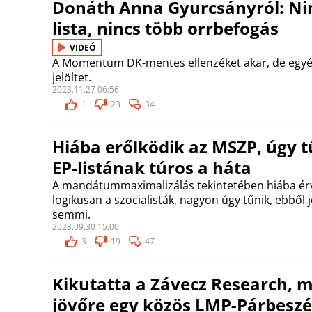
Donáth Anna Gyurcsányról: Ni
lista, nincs több orrbefogás
VIDEÓ
A Momentum DK-mentes ellenzéket akar, de egy
jelöltet.
2023.11.27 06:56
1
23
34
Hiába erőlködik az MSZP, úgy t
EP-listának túros a háta
A mandátummaximalizálás tekintetében hiába érv
logikusan a szocialisták, nagyon úgy tűnik, ebből
semmi.
2023.09.30 15:00
3
19
47
Kikutatta a Závecz Research, 
jövőre egy közös LMP-Párbeszéd