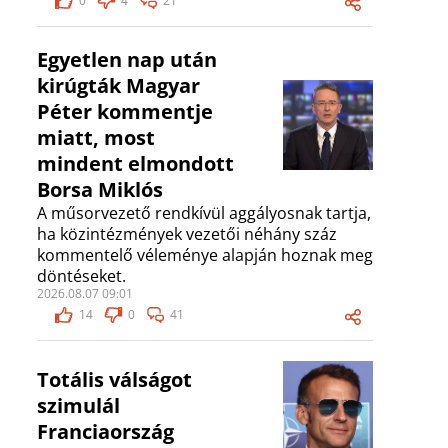
0
4
21
Egyetlen nap után
kirúgták Magyar
Péter kommentje
miatt, most
mindent elmondott
Borsa Miklós
A műsorvezető rendkívül aggályosnak tartja,
ha közintézmények vezetői néhány száz
kommentelő véleménye alapján hoznak meg
döntéseket.
2026.08.07 09:01
14
0
41
Totális válságot
szimulál
Franciaország