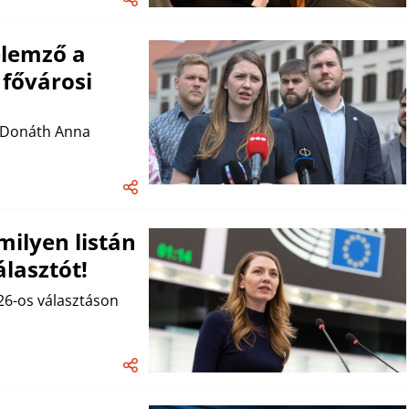
elemző a
 fővárosi
e Donáth Anna
milyen listán
álasztót!
026-os választáson