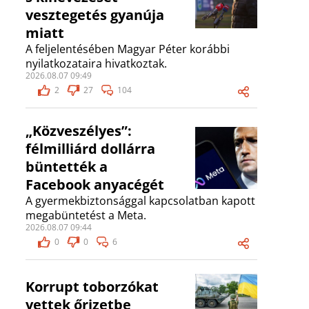
vesztegetés gyanúja
miatt
A feljelentésében Magyar Péter korábbi
nyilatkozataira hivatkoztak.
2026.08.07 09:49
2
27
104
„Közveszélyes”:
félmilliárd dollárra
büntették a
Facebook anyacégét
A gyermekbiztonsággal kapcsolatban kapott
megabüntetést a Meta.
2026.08.07 09:44
0
0
6
Korrupt toborzókat
vettek őrizetbe