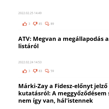
2022.02.25 14:49
3
85
89
ATV: Megvan a megállapodás az
listáról
2022.02.24 14:53
3
83
59
Márki-Zay a Fidesz-előnyt jelző
kutatásról: A meggyőződésem s
nem így van, hál'istennek