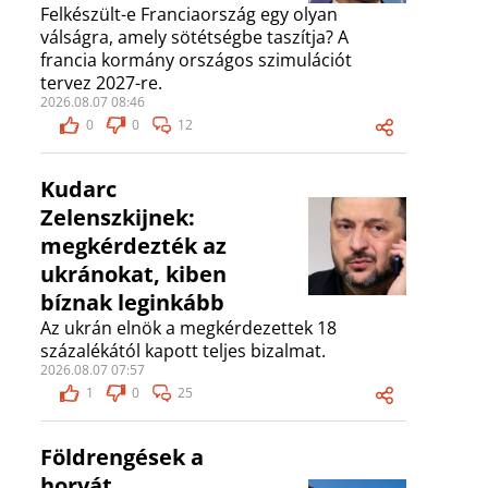
Felkészült-e Franciaország egy olyan
válságra, amely sötétségbe taszítja? A
francia kormány országos szimulációt
tervez 2027-re.
2026.08.07 08:46
0
0
12
Kudarc
Zelenszkijnek:
megkérdezték az
ukránokat, kiben
bíznak leginkább
Az ukrán elnök a megkérdezettek 18
százalékától kapott teljes bizalmat.
2026.08.07 07:57
1
0
25
Földrengések a
horvát