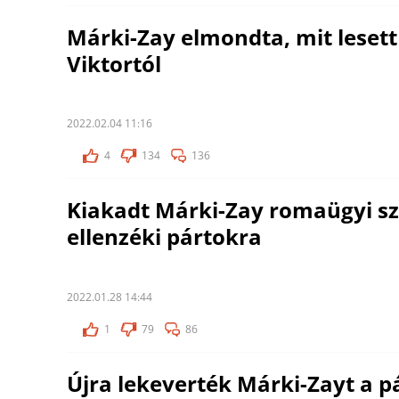
Márki-Zay elmondta, mit lesett
Viktortól
2022.02.04 11:16
4
134
136
Kiakadt Márki-Zay romaügyi sz
ellenzéki pártokra
2022.01.28 14:44
1
79
86
Újra lekeverték Márki-Zayt a p