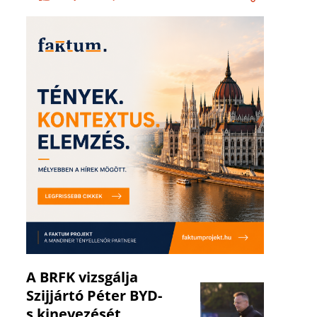
A BRFK vizsgálja
Szijjártó Péter BYD-
s kinevezését