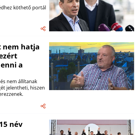
édhez köthető portál
t nem hatja
ezért
enni a
 és nem állítanak
ét jelentheti, hiszen
erezzenek.
 15 név