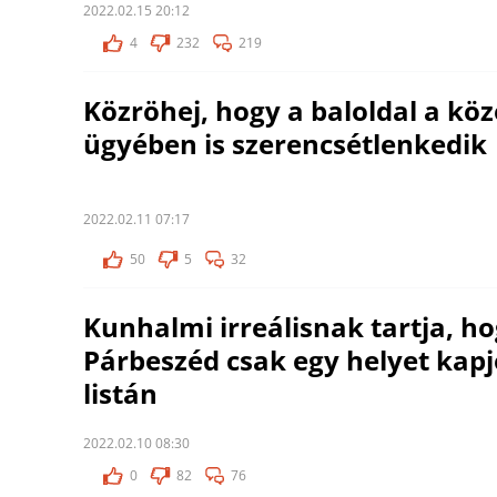
2022.02.15 20:12
4
232
219
Közröhej, hogy a baloldal a közö
ügyében is szerencsétlenkedik
2022.02.11 07:17
50
5
32
Kunhalmi irreálisnak tartja, ho
Párbeszéd csak egy helyet kapj
listán
2022.02.10 08:30
0
82
76