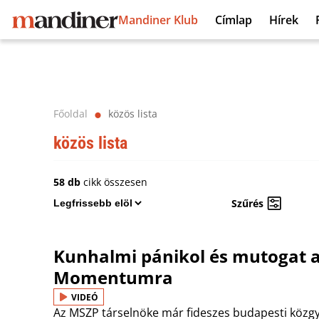
Mandiner Klub
Címlap
Hírek
Főoldal
közös lista
⬤
közös lista
58 db
cikk összesen
Szűrés
Kunhalmi pánikol és mutogat 
Momentumra
VIDEÓ
Az MSZP társelnöke már fideszes budapesti közgy