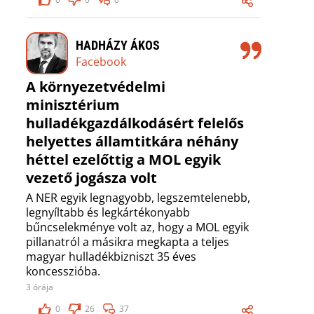
HADHÁZY ÁKOS
Facebook
A környezetvédelmi
minisztérium
hulladékgazdálkodásért felelős
helyettes államtitkára néhány
héttel ezelőttig a MOL egyik
vezető jogásza volt
A NER egyik legnagyobb, legszemtelenebb,
legnyíltabb és legkártékonyabb
bűncselekménye volt az, hogy a MOL egyik
pillanatról a másikra megkapta a teljes
magyar hulladékbizniszt 35 éves
koncesszióba.
3 órája
0
26
37