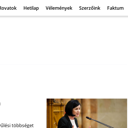
Rovatok
Hetilap
Vélemények
Szerzőink
Faktum
a
űlési többséget