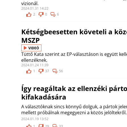
vizionál.
2024.01.31 14:22
2
0
6
Kétségbeesetten követeli a közö
MSZP
VIDEÓ
Tüttő Kata szerint az EP-választáson is együtt kel
ellenzéknek.
2024.01.24 11:39
1
37
56
Így reagáltak az ellenzéki pár
kifakadására
A választóknak sincs könnyű dolguk, a pártok jel
mellett próbálnak megegyezni a közös jelöltekről.
2024.01.19 13:52
1
29
33