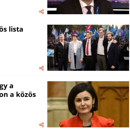
s lista
gy a
on a közös