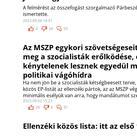
A felmérést az összefogást szorgalmazó Párbesz
ismertette.
2023.09.04 14:31
0
34
55
Az MSZP egykori szövetségesei
meg a szocialisták erőlködése, 
kénytelenek lesznek egyedül m
politikai vágóhídra
Ha nem jön be a szocialisták kétségbeesett terve,
közös EP-listát az ellenzéki pártok, az az MSZP vég
minimális esélyük van arra, hogy mandátumot sz
2023.09.02 15:23
26
0
31
Ellenzéki közös lista: itt az első