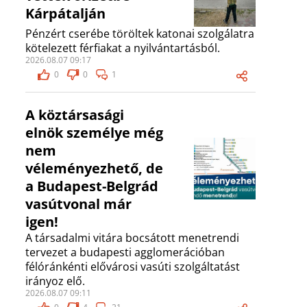
Kárpátalján
Pénzért cserébe töröltek katonai szolgálatra
kötelezett férfiakat a nyilvántartásból.
2026.08.07 09:17
0
0
1
A köztársasági
elnök személye még
nem
véleményezhető, de
a Budapest-Belgrád
vasútvonal már
igen!
A társadalmi vitára bocsátott menetrendi
tervezet a budapesti agglomerációban
félóránkénti elővárosi vasúti szolgáltatást
irányoz elő.
2026.08.07 09:11