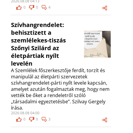
2026.08.08 04:13
0
0
4
Szívhangrendelet:
behisztizett a
szemlélekes-tiszás
Szőnyi Szilárd az
életpártiak nyílt
levelén
A Szemlélek főszerkesztője ferdít, torzít és
manipulál az életpárti szervezetek
szívhangrendelet-párti nyílt levele kapcsán,
amelyet azután fogalmaztak meg, hogy nem
vették be őket a rendeletről szóló
„társadalmi egyeztetésbe”. Szilvay Gergely
írása.
2026.08.08 04:00
0
0
3