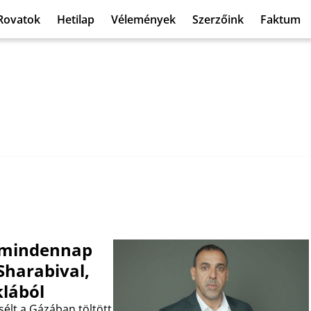
Rovatok
Hetilap
Vélemények
Szerzőink
Faktum
s mindennap
 Sharabival,
klából
sélt a Gázában töltött