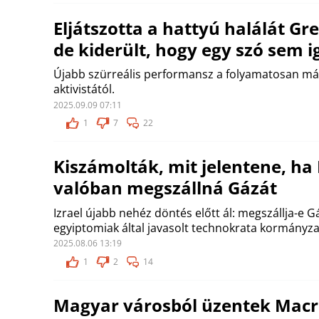
Eljátszotta a hattyú halálát Gr
de kiderült, hogy egy szó sem i
Újabb szürreális performansz a folyamatosan má
aktivistától.
2025.09.09 07:11
1
7
22
Kiszámolták, mit jelentene, ha 
valóban megszállná Gázát
Izrael újabb nehéz döntés előtt ál: megszállja-e Gá
egyiptomiak által javasolt technokrata kormányza
2025.08.06 13:19
1
2
14
Magyar városból üzentek Mac