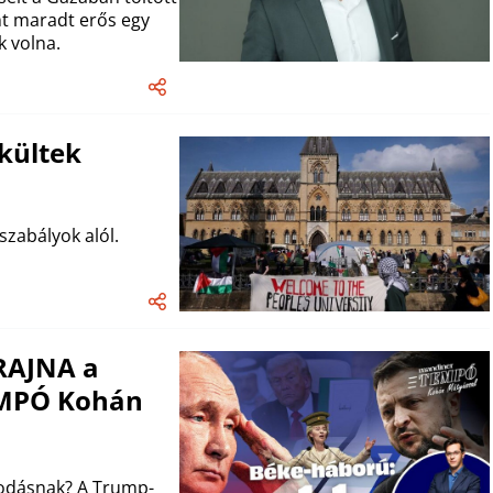
nt maradt erős egy
 volna.
kültek
zabályok alól.
KRAJNA a
EMPÓ Kohán
podásnak? A Trump-