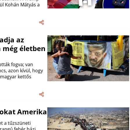
rül Kohán Mátyás a
adja az
an még életben
tták fogva; van
ncs, azon kívül, hogy
i–magyar kettős
tokat Amerika
et a tűzszüneti
rangú fehér házi