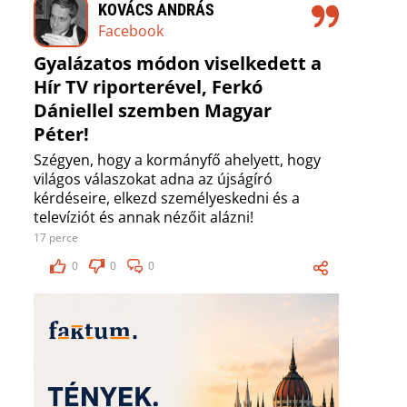
KOVÁCS ANDRÁS
Facebook
Gyalázatos módon viselkedett a
Hír TV riporterével, Ferkó
Dániellel szemben Magyar
Péter!
Szégyen, hogy a kormányfő ahelyett, hogy
világos válaszokat adna az újságíró
kérdéseire, elkezd személyeskedni és a
televíziót és annak nézőit alázni!
17 perce
0
0
0