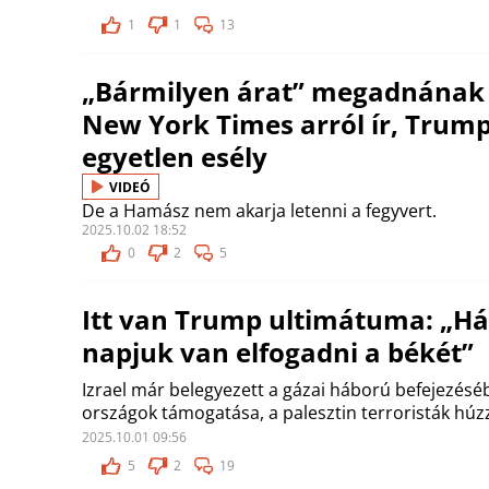
1
1
13
„Bármilyen árat” megadnának 
New York Times arról ír, Trump
egyetlen esély
VIDEÓ
De a Hamász nem akarja letenni a fegyvert.
2025.10.02 18:52
0
2
5
Itt van Trump ultimátuma: „H
napjuk van elfogadni a békét”
Izrael már belegyezett a gázai háború befejezésé
országok támogatása, a palesztin terroristák húzz
2025.10.01 09:56
5
2
19