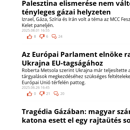
Palesztina elismerése nem vált
tényleges gázai helyzeten
Izrael, Gáza, Szíria és Irán volt a téma az MCC Fes
Kelet paneljén.
2025.08.01 16:55
8
6
24
Az Európai Parlament elnöke r
Ukrajna EU-tagságához
Roberta Metsola szerint Ukrajna már teljesítette 
tárgyalások megkezdéséhez szükséges feltételeke
Európai Unió térfelén pattog.
2025.06.26 16:45
0
21
20
Tragédia Gázában: magyar sz
katona esett el egy rajtaütés s