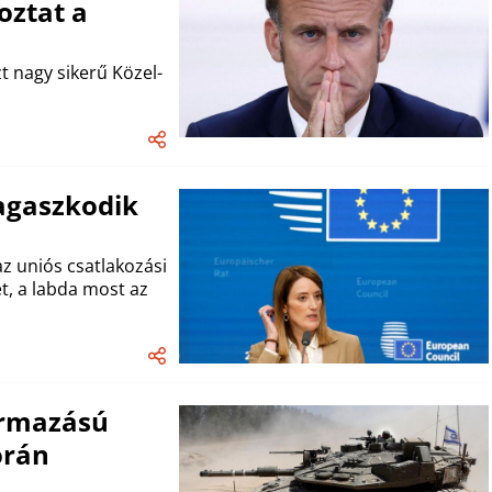
oztat a
zt nagy sikerű Közel-
agaszkodik
az uniós csatlakozási
t, a labda most az
ármazású
orán