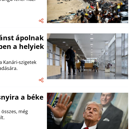
ánst ápolnak
en a helyiek
a Kanári-szigetek
adására.
snyira a béke
 összes, még
lt.