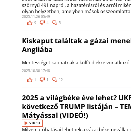
szörnyű 491 napról, a hazatérésről és arról miké
olyan helyzetben, amelyben mások összeomlottak
2025.11.26 05:49
9
4
5
Kiskaput találtak a gázai mene
Angliába
Mentességet kaphatnak a külföldiekre vonatkozó s
2025.10.30 17:48
1
1
12
2025 a világbéke éve lehet? U
következő TRUMP listáján – T
Mátyással (VIDEÓ!)
VIDEÓ
Milyen utóhatásai lehetnek a gázai békemegálla