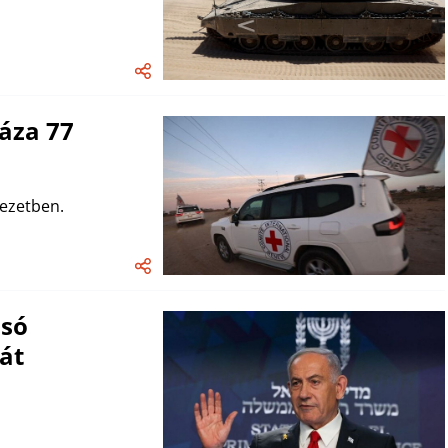
áza 77
vezetben.
lsó
át