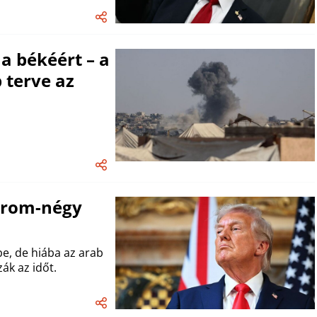
a békéért – a
 terve az
árom-négy
be, de hiába az arab
ák az időt.