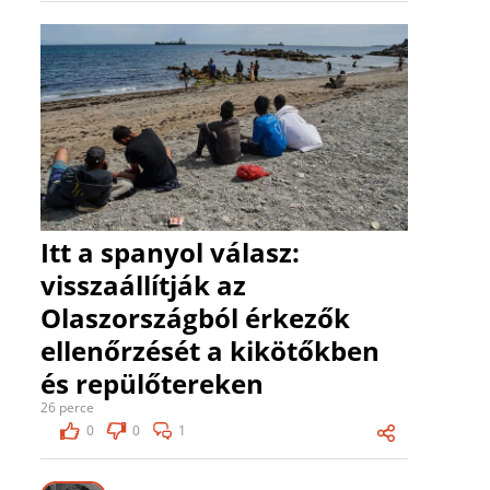
Itt a spanyol válasz:
visszaállítják az
Olaszországból érkezők
ellenőrzését a kikötőkben
és repülőtereken
26 perce
0
0
1