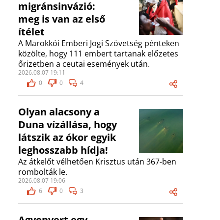
migránsinvázió:
meg is van az első
ítélet
A Marokkói Emberi Jogi Szövetség pénteken
közölte, hogy 111 embert tartanak előzetes
őrizetben a ceutai események után.
2026.08.07 19:11
0
0
4
Olyan alacsony a
Duna vízállása, hogy
látszik az ókor egyik
leghosszabb hídja!
Az átkelőt vélhetően Krisztus után 367-ben
rombolták le.
2026.08.07 19:06
6
0
3
Agyonvert egy