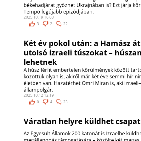
békehadjárat győzhet Ukrajnában is? Ezt járja kö
Tempó legújabb epizódjában.
2025.10.19 16:03
3
2
22
Két év pokol után: a Hamász át
utolsó izraeli túszokat – húsz
lehetnek
A húsz férfit embertelen körülmények között tarto
közöttük olyan is, akiről már két éve semmi hír ni
életben van. Hazatérhet Omri Miran is, aki izrael
állampolgár.
2025.10.12 12:19
0
4
23
Váratlan helyre küldhet csapa
Az Egyesült Államok 200 katonát is Izraelbe küldh
megállapodás támogatására – közölte két magas 