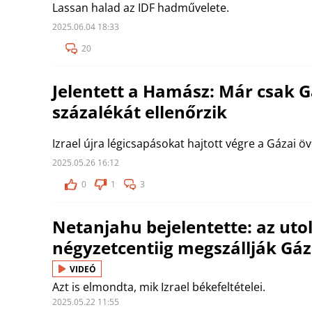
Lassan halad az IDF hadművelete.
2025.06.04 18:33
20
Jelentett a Hamász: Már csak G
százalékát ellenőrzik
Izrael újra légicsapásokat hajtott végre a Gázai ö
2025.05.26 16:12
0
1
3
Netanjahu bejelentette: az uto
négyzetcentiig megszállják Gáz
VIDEÓ
Azt is elmondta, mik Izrael békefeltételei.
2025.05.22 11:55