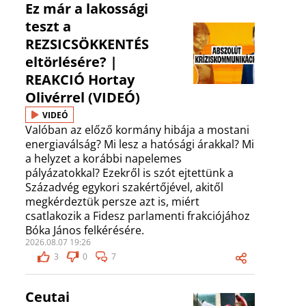
Ez már a lakossági
teszt a
REZSICSÖKKENTÉS
eltörlésére? |
REAKCIÓ Hortay
Olivérrel (VIDEÓ)
VIDEÓ
Valóban az előző kormány hibája a mostani
energiaválság? Mi lesz a hatósági árakkal? Mi
a helyzet a korábbi napelemes
pályázatokkal? Ezekről is szót ejtettünk a
Századvég egykori szakértőjével, akitől
megkérdeztük persze azt is, miért
csatlakozik a Fidesz parlamenti frakciójához
Bóka János felkérésére.
2026.08.07 19:26
3
0
7
Ceutai