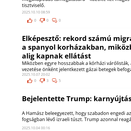
tisztviselő.
2025.10.10 08:59
0
0
0
Elképesztő: rekord számú migr
a spanyol korházakban, miközb
alig kapnak ellátást
Miközben egyre hosszabbak a kórházi várólisták, 
vezetése önként jelentkezett gázai betegek befog
2025.10.07 20:02
0
3
5
Bejelentette Trump: karnyújtá
A Hamász beleegyezett, hogy szabadon engedi az
fogságban lévő izraeli túszt. Trump azonnal reagá
2025.10.04 00:16