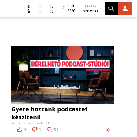
33°C
08. 08.
Ft
23°C
Ft
SZOMBAT
Gyere hozzánk podcastet
készíteni!
2026. július 6. hétfő 11:58
30
15
94