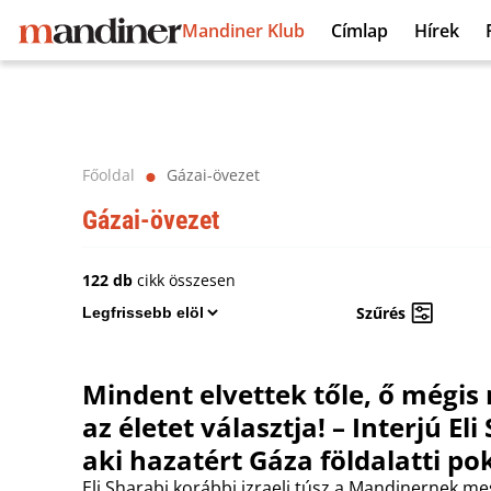
Mandiner Klub
Címlap
Hírek
Főoldal
Gázai-övezet
⬤
Gázai-övezet
122 db
cikk összesen
Szűrés
Mindent elvettek tőle, ő mégi
az életet választja! – Interjú Eli
aki hazatért Gáza földalatti po
Eli Sharabi korábbi izraeli túsz a Mandinernek me