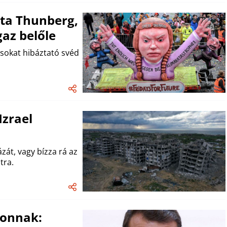
eta Thunberg,
gaz belőle
sokat hibáztató svéd
Izrael
zát, vagy bízza rá az
tra.
ronnak: