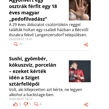
osztrák férfit egy 18
éves magyar
„pedofilvadász”
A 29 éves áldozatot csütörtökön reggel
találták holtan egy családi házban a Bécstől
északra fekvő Langenzersdorf településen.
2026.08.07 18:47
77
Sushi, gyömbér,
kókuszvíz, porcelán
– ezeket kérték
idén a Sziget
sztárfellépői
Volt, aki kifejezetten azt kérte, ne legyen
alkohol a backstage-ben.
2026.08.07 18:23
0
5
4