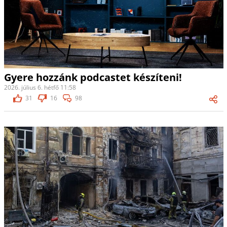
Gyere hozzánk podcastet készíteni!
2026. július 6. hétfő 11:58
31
16
98