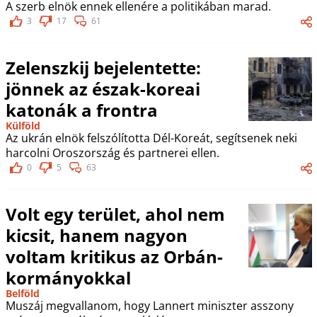
A szerb elnök ennek ellenére a politikában marad.
3
17
61
Zelenszkij bejelentette:
jönnek az észak-koreai
katonák a frontra
Külföld
Az ukrán elnök felszólította Dél-Koreát, segítsenek neki
harcolni Oroszország és partnerei ellen.
0
5
63
Volt egy terület, ahol nem
kicsit, hanem nagyon
voltam kritikus az Orbán-
kormányokkal
Belföld
Muszáj megvallanom, hogy Lannert miniszter asszony