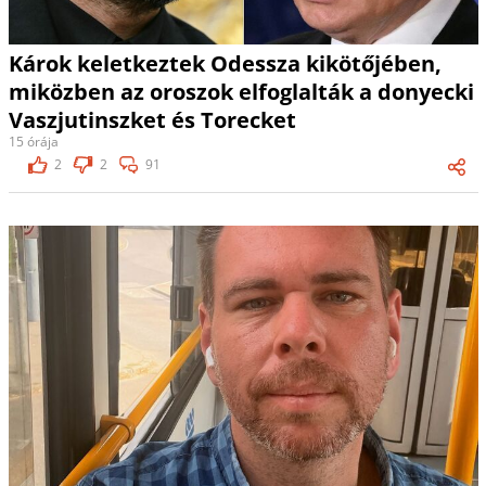
Károk keletkeztek Odessza kikötőjében,
miközben az oroszok elfoglalták a donyecki
Vaszjutinszket és Torecket
15 órája
2
2
91