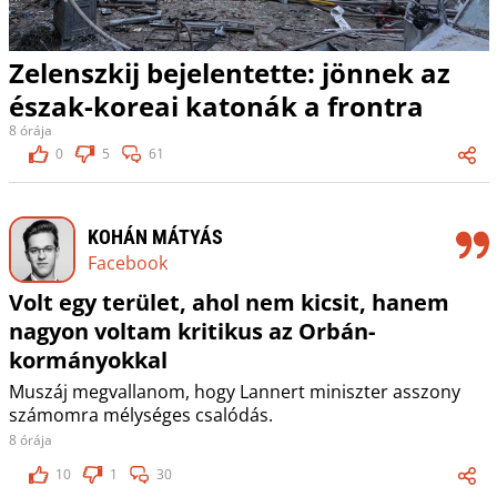
Zelenszkij bejelentette: jönnek az
észak-koreai katonák a frontra
8 órája
0
5
61
KOHÁN MÁTYÁS
Facebook
Volt egy terület, ahol nem kicsit, hanem
nagyon voltam kritikus az Orbán-
kormányokkal
Muszáj megvallanom, hogy Lannert miniszter asszony
számomra mélységes csalódás.
8 órája
10
1
30