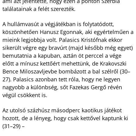
ami azt jelentette, hogy ezen a ponton Szerbia
találatainak a felét szerezték.
A hullámvasút a végjátékban is folytatódott,
köszönhetően Hanusz Egonnak, aki egyértelműen a
mieink legjobbja volt. Palasics Kristófnak ekkor
sikerült végre egy bravúrt (majd később még egyet)
bemutatnia a kapuban, aztán öt perccel a vége
előtt a mínusz kettőért mehettünk, de Krakovszki
Bence Miloszavljevbe bombázott a bal szélről (30–
27). Palasics azonban tett róla, hogy ne legyen
nagyobb a különbség, sőt Fazekas Gergő révén
végül csökkent is.
Az utolsó százhúsz másodperc kaotikus játékot
hozott, de a lényeg, hogy csak kettővel kaptunk ki
(31–29) –