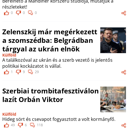
Bérelhető a Mandiner korszerű stúdiója, mutatjuk a
részleteket!
0
0
0
Zelenszkij már megérkezett
a szomszédba: Belgrádban
tárgyal az ukrán elnök
Külföld
A találkozóval az ukrán és a szerb vezető is jelentős
politikai kockázatot is vállal.
1
9
29
Szerbiai trombitafesztiválon
lazít Orbán Viktor
Külföld
Hideg sört és csevapot fogyasztott a volt kormányfő.
49
6
118