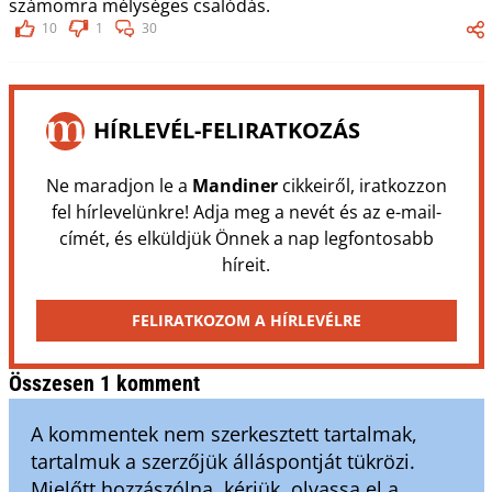
számomra mélységes csalódás.
10
1
30
HÍRLEVÉL-FELIRATKOZÁS
Ne maradjon le a
Mandiner
cikkeiről, iratkozzon
fel hírlevelünkre! Adja meg a nevét és az e-mail-
címét, és elküldjük Önnek a nap legfontosabb
híreit.
FELIRATKOZOM A HÍRLEVÉLRE
Összesen 1 komment
A kommentek nem szerkesztett tartalmak,
tartalmuk a szerzőjük álláspontját tükrözi.
Mielőtt hozzászólna, kérjük, olvassa el a