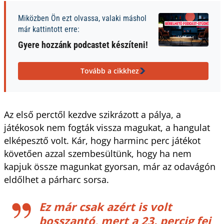
Miközben Ön ezt olvassa, valaki máshol
már kattintott erre:
Gyere hozzánk podcastet készíteni!
Tovább a cikkhez
Az első perctől kezdve szikrázott a pálya, a
játékosok nem fogták vissza magukat, a hangulat
elképesztő volt. Kár, hogy harminc perc játékot
követően azzal szembesültünk, hogy ha nem
kapjuk össze magunkat gyorsan, már az odavágón
eldőlhet a párharc sorsa.
Ez már csak azért is volt
bosszantó, mert a 23. percig fej