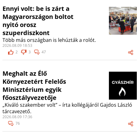
Ennyi volt: be is zárt a
Magyarországon boltot
nyitó orosz
szuperdiszkont
Több más országban is lehúzták a rolót.
2026.08.09 18:53
2
3
47
Meghalt az Élő
Környezetért Felelős
Minisztérium egyik
főosztályvezetője
„Kiváló szakember volt” – írta kollégájáról Gajdos László
tárcavezető.
2026.08.09 17:36
76