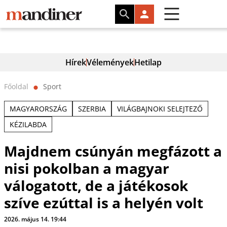
Hírek
Vélemények
Hetilap
Főoldal
Sport
⬤
MAGYARORSZÁG
SZERBIA
VILÁGBAJNOKI SELEJTEZŐ
KÉZILABDA
Majdnem csúnyán megfázott a
nisi pokolban a magyar
válogatott, de a játékosok
szíve ezúttal is a helyén volt
2026. május 14. 19:44