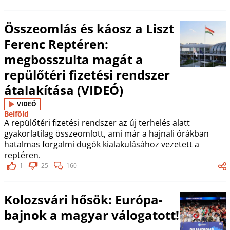
Összeomlás és káosz a Liszt
Ferenc Reptéren:
megbosszulta magát a
repülőtéri fizetési rendszer
átalakítása (VIDEÓ)
VIDEÓ
Belföld
A repülőtéri fizetési rendszer az új terhelés alatt
gyakorlatilag összeomlott, ami már a hajnali órákban
hatalmas forgalmi dugók kialakulásához vezetett a
reptéren.
1
25
160
Kolozsvári hősök: Európa-
bajnok a magyar válogatott!