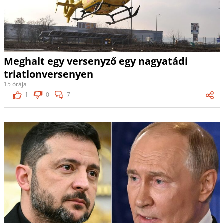
Meghalt egy versenyző egy nagyatádi
triatlonversenyen
15 órája
1
0
7