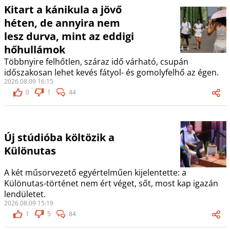
Kitart a kánikula a jövő
héten, de annyira nem
lesz durva, mint az eddigi
hőhullámok
Többnyire felhőtlen, száraz idő várható, csupán
időszakosan lehet kevés fátyol- és gomolyfelhő az égen.
2026.08.09 16:15
0
1
44
Új stúdióba költözik a
Különutas
A két műsorvezető egyértelműen kijelentette: a
Különutas-történet nem ért véget, sőt, most kap igazán
lendületet.
2026.08.09 15:19
1
5
84