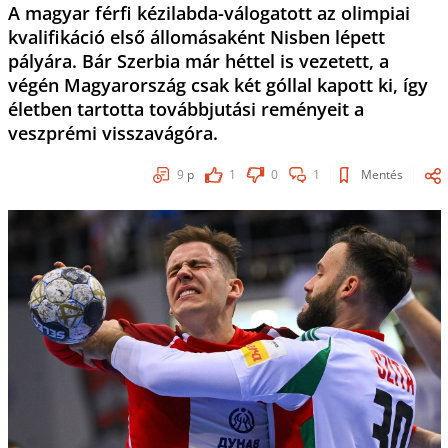
A magyar férfi kézilabda-válogatott az olimpiai
kvalifikáció első állomásaként Nisben lépett
pályára. Bár Szerbia már héttel is vezetett, a
végén Magyarország csak két góllal kapott ki, így
életben tartotta továbbjutási reményeit a
veszprémi visszavágóra.
9
p
1
0
1
Mentés