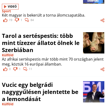
VIDEÓ
Sport
Két magyar is bekerült a torna álomcsapatába.
19
1
84
Tarol a sertéspestis: több
mint tízezer állatot ölnek le
Szerbiában
Külföld
Az afrikai sertéspestis már több mint 70 országban jelent
meg, köztük 16 európai államban.
0
1
11
Vucic egy belgrádi
nagygyűlésen jelentette be
a lemondását
Külföld