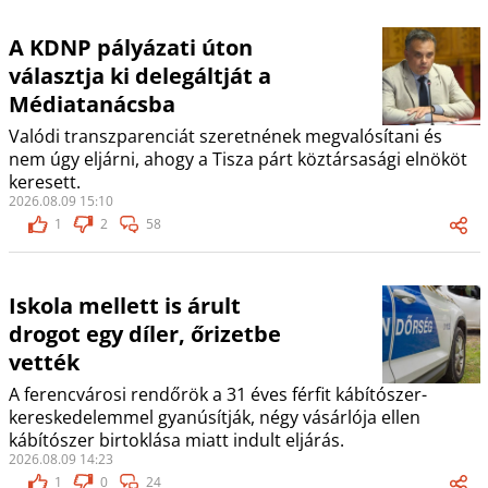
A KDNP pályázati úton
választja ki delegáltját a
Médiatanácsba
Valódi transzparenciát szeretnének megvalósítani és
nem úgy eljárni, ahogy a Tisza párt köztársasági elnököt
keresett.
2026.08.09 15:10
1
2
58
Iskola mellett is árult
drogot egy díler, őrizetbe
vették
A ferencvárosi rendőrök a 31 éves férfit kábítószer-
kereskedelemmel gyanúsítják, négy vásárlója ellen
kábítószer birtoklása miatt indult eljárás.
2026.08.09 14:23
1
0
24