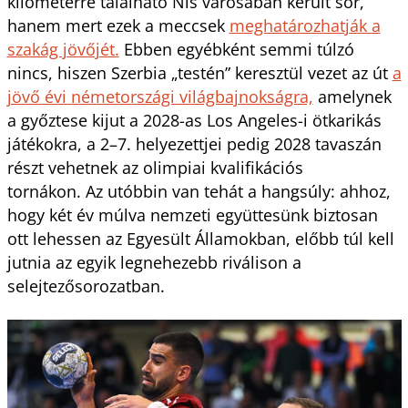
kilométerre található Nis városában került sor,
hanem mert ezek a meccsek
meghatározhatják a
szakág jövőjét.
Ebben egyébként semmi túlzó
nincs, hiszen Szerbia „testén” keresztül vezet az út
a
jövő évi németországi világbajnokságra,
amelynek
a győztese kijut a 2028-as Los Angeles-i ötkarikás
játékokra, a 2–7. helyezettjei pedig 2028 tavaszán
részt vehetnek az olimpiai kvalifikációs
tornákon. Az utóbbin van tehát a hangsúly: ahhoz,
hogy két év múlva nemzeti együttesünk biztosan
ott lehessen az Egyesült Államokban, előbb túl kell
jutnia az egyik legnehezebb riválison a
selejtezősorozatban.