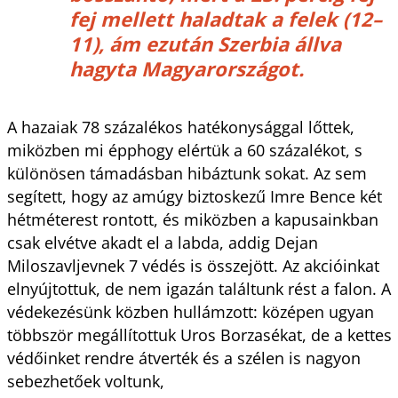
fej mellett haladtak a felek (12–
11), ám ezután Szerbia állva
hagyta Magyarországot.
A hazaiak 78 százalékos hatékonysággal lőttek,
miközben mi épphogy elértük a 60 százalékot, s
különösen támadásban hibáztunk sokat. Az sem
segített, hogy az amúgy biztoskezű Imre Bence két
hétméterest rontott, és miközben a kapusainkban
csak elvétve akadt el a labda, addig Dejan
Miloszavljevnek 7 védés is összejött. Az akcióinkat
elnyújtottuk, de nem igazán találtunk rést a falon. A
védekezésünk közben hullámzott: középen ugyan
többször megállítottuk Uros Borzasékat, de a kettes
védőinket rendre átverték és a szélen is nagyon
sebezhetőek voltunk,