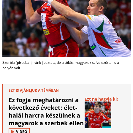
Szerbia (pirosban) ránk ijesztett, de a tökös magyarok szíve ezúttal is a
helyén volt
EZT IS AJÁNLJUK A TÉMÁBAN
Ez fogja meghatározni a
Ezt ne hagyja ki!
következő éveket: élet-
halál harcra készülnek a
magyarok a szerbek ellen
VIDEÓ