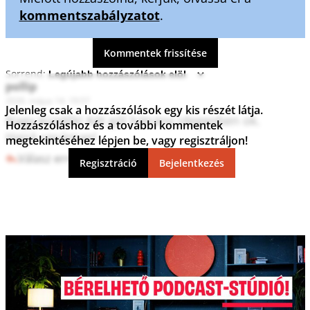
kommentszabályzatot
.
Kommentek frissítése
Sorrend:
pollip
2026. május 14. 19:57
Jelenleg csak a hozzászólások egy kis részét látja.
Nagy küzdők! Két gól hátrány idegenben ok.

Hozzászóláshoz és a további kommentek
Hajrá vasárnap!
megtekintéséhez lépjen be, vagy regisztráljon!
Válasz erre
0
0
Regisztráció
Bejelentkezés