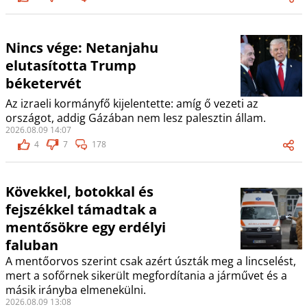
Nincs vége: Netanjahu
elutasította Trump
béketervét
Az izraeli kormányfő kijelentette: amíg ő vezeti az
országot, addig Gázában nem lesz palesztin állam.
2026.08.09 14:07
4
7
178
Kövekkel, botokkal és
fejszékkel támadtak a
mentősökre egy erdélyi
faluban
A mentőorvos szerint csak azért úszták meg a lincselést,
mert a sofőrnek sikerült megfordítania a járművet és a
másik irányba elmenekülni.
2026.08.09 13:08