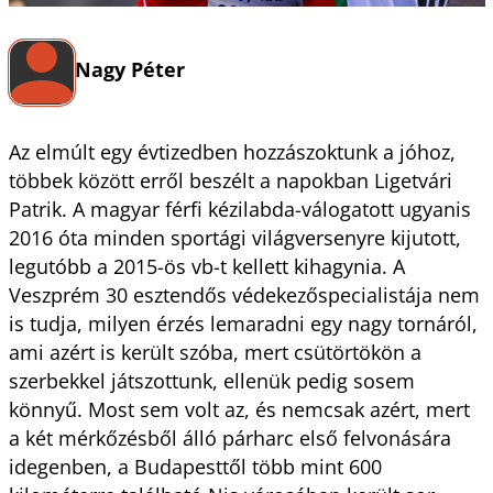
Nagy Péter
Az elmúlt egy évtizedben hozzászoktunk a jóhoz,
többek között erről beszélt a napokban Ligetvári
Patrik. A magyar férfi kézilabda-válogatott ugyanis
2016 óta minden sportági világversenyre kijutott,
legutóbb a 2015-ös vb-t kellett kihagynia. A
Veszprém 30 esztendős védekezőspecialistája nem
is tudja, milyen érzés lemaradni egy nagy tornáról,
ami azért is került szóba, mert csütörtökön a
szerbekkel játszottunk, ellenük pedig sosem
könnyű. Most sem volt az, és nemcsak azért, mert
a két mérkőzésből álló párharc első felvonására
idegenben, a Budapesttől több mint 600