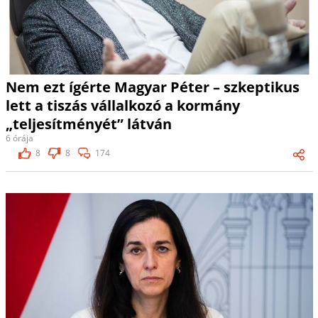
Nem ezt ígérte Magyar Péter – szkeptikus
lett a tiszás vállalkozó a kormány
„teljesítményét” látván
6 órája
8
8
174