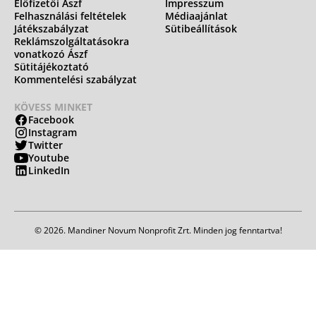
Előfizetői Ászf
Impresszum
Felhasználási feltételek
Médiaajánlat
Játékszabályzat
Sütibeállítások
Reklámszolgáltatásokra
vonatkozó Ászf
Sütitájékoztató
Kommentelési szabályzat
KÖVESS MINKET
Facebook
Instagram
Twitter
Youtube
LinkedIn
© 2026. Mandiner Novum Nonprofit Zrt. Minden jog fenntartva!