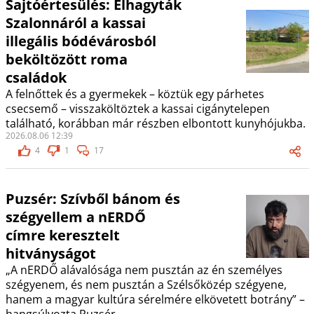
Sajtóértesülés: Elhagyták
Szalonnáról a kassai
illegális bódévárosból
beköltözött roma
családok
A felnőttek és a gyermekek – köztük egy párhetes
csecsemő – visszaköltöztek a kassai cigánytelepen
található, korábban már részben elbontott kunyhójukba.
2026.08.06 12:39
4
1
17
Puzsér: Szívből bánom és
szégyellem a nERDŐ
címre keresztelt
hitványságot
„A nERDŐ alávalósága nem pusztán az én személyes
szégyenem, és nem pusztán a Szélsőközép szégyene,
hanem a magyar kultúra sérelmére elkövetett botrány” –