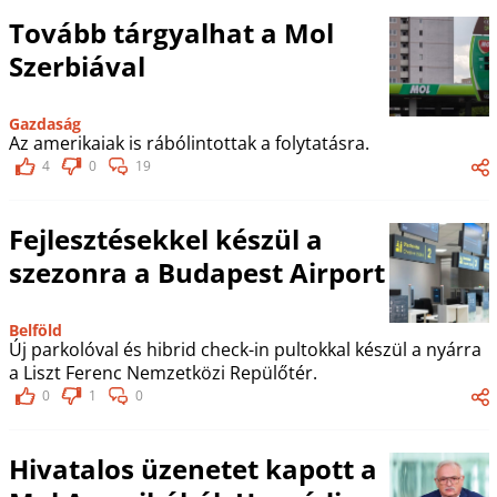
Tovább tárgyalhat a Mol
Szerbiával
Gazdaság
Az amerikaiak is rábólintottak a folytatásra.
4
0
19
Fejlesztésekkel készül a
szezonra a Budapest Airport
Belföld
Új parkolóval és hibrid check-in pultokkal készül a nyárra
a Liszt Ferenc Nemzetközi Repülőtér.
0
1
0
Hivatalos üzenetet kapott a