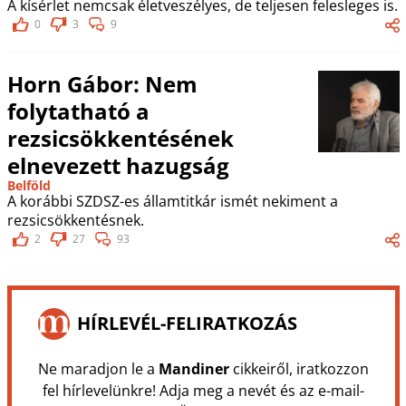
A kísérlet nemcsak életveszélyes, de teljesen felesleges is.
0
3
9
Horn Gábor: Nem
folytatható a
rezsicsökkentésének
elnevezett hazugság
Belföld
A korábbi SZDSZ-es államtitkár ismét nekiment a
rezsicsökkentésnek.
2
27
93
HÍRLEVÉL-FELIRATKOZÁS
Ne maradjon le a
Mandiner
cikkeiről, iratkozzon
fel hírlevelünkre! Adja meg a nevét és az e-mail-