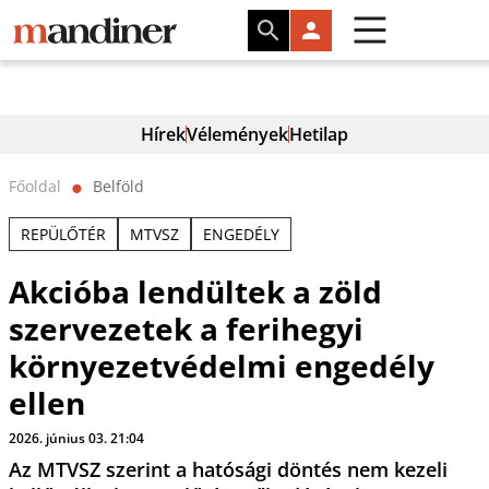
Hírek
Vélemények
Hetilap
Főoldal
Belföld
⬤
REPÜLŐTÉR
MTVSZ
ENGEDÉLY
Akcióba lendültek a zöld
szervezetek a ferihegyi
környezetvédelmi engedély
ellen
2026. június 03. 21:04
Az MTVSZ szerint a hatósági döntés nem kezeli