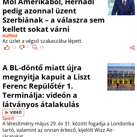
Mol Amerikából, Hernádi
pedig azonnal üzent
Szerbiának – a válaszra sem
kellett sokat várni
Külföld
Az üzlet a végső szakaszába lépett.
12
1
19
A BL-döntő miatt újra
megnyitja kapuit a Liszt
Ferenc Repülőtér 1.
Terminálja: videón a
látványos átalakulás
VIDEÓ
Sport
A létesítmény május 29. és 31. között fogadja a Londonba
tartó, valamint az onnan érkező, kijelölt Wizz Air-
járatokat.