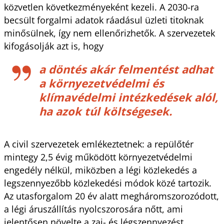
közvetlen következményeként kezeli. A 2030-ra
becsült forgalmi adatok ráadásul üzleti titoknak
minősülnek, így nem ellenőrizhetők. A szervezetek
kifogásolják azt is, hogy
a döntés akár felmentést adhat
a környezetvédelmi és
klímavédelmi intézkedések alól,
ha azok túl költségesek.
A civil szervezetek emlékeztetnek: a repülőtér
mintegy 2,5 évig működött környezetvédelmi
engedély nélkül, miközben a légi közlekedés a
legszennyezőbb közlekedési módok közé tartozik.
Az utasforgalom 20 év alatt megháromszorozódott,
a légi áruszállítás nyolcszorosára nőtt, ami
jelentősen növelte a zaj- és légszennyezést