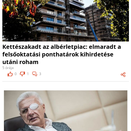
Kettészakadt az albérletpiac: elmaradt a
felsőoktatási ponthatárok kihirdetése
utáni roham
5 órája
0
1
3