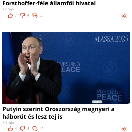
Forsthoffer-féle államfői hivatal
7 órája
7
4
53
Putyin szerint Oroszország megnyeri a
háborút és lesz tej is
7 órája
4
4
49