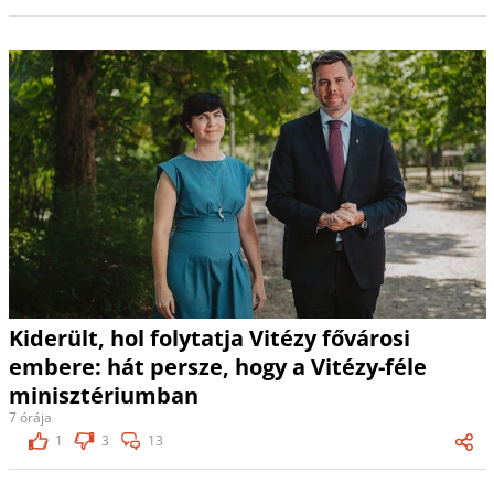
Kiderült, hol folytatja Vitézy fővárosi
embere: hát persze, hogy a Vitézy-féle
minisztériumban
7 órája
1
3
13