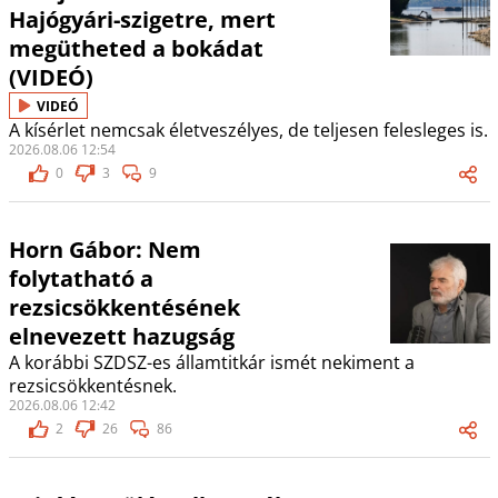
Hajógyári-szigetre, mert
megütheted a bokádat
(VIDEÓ)
VIDEÓ
A kísérlet nemcsak életveszélyes, de teljesen felesleges is.
2026.08.06 12:54
0
3
9
Horn Gábor: Nem
folytatható a
rezsicsökkentésének
elnevezett hazugság
A korábbi SZDSZ-es államtitkár ismét nekiment a
rezsicsökkentésnek.
2026.08.06 12:42
2
26
86