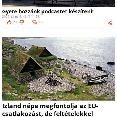
Gyere hozzánk podcastet készíteni!
2026. július 6. hétfő 11:58
28
15
92
Izland népe megfontolja az EU-
csatlakozást, de feltételekkel