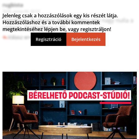
rugbista
2026. június 04. 06:53
Jelenleg csak a hozzászólások egy kis részét látja.
Seggfejek, Budapest légiforgalma egy nagy nulla a 
Hozzászóláshoz és a további kommentek
világon. Európában a 32.
megtekintéséhez lépjen be, vagy regisztráljon!
Válasz erre
2
0
Regisztráció
Bejelentkezés