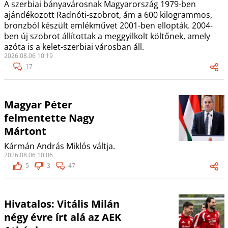
A szerbiai bányavárosnak Magyarország 1979-ben
ajándékozott Radnóti-szobrot, ám a 600 kilogrammos,
bronzból készült emlékművet 2001-ben ellopták. 2004-
ben új szobrot állítottak a meggyilkolt költőnek, amely
azóta is a kelet-szerbiai városban áll.
2026.08.06 10:19
17
Magyar Péter
felmentette Nagy
Mártont
Kármán András Miklós váltja.
2026.08.06 10:06
5
3
47
Hivatalos: Vitális Milán
négy évre írt alá az AEK