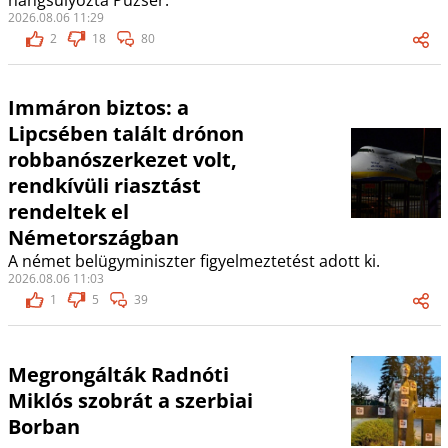
hangsúlyozta Puzsér.
2026.08.06 11:29
2
18
80
Immáron biztos: a
Lipcsében talált drónon
robbanószerkezet volt,
rendkívüli riasztást
rendeltek el
Németországban
A német belügyminiszter figyelmeztetést adott ki.
2026.08.06 11:03
1
5
39
Megrongálták Radnóti
Miklós szobrát a szerbiai
Borban