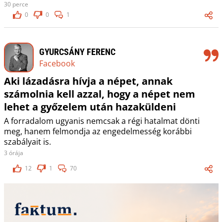
30 perce
0
0
1
GYURCSÁNY FERENC
Facebook
Aki lázadásra hívja a népet, annak
számolnia kell azzal, hogy a népet nem
lehet a győzelem után hazaküldeni
A forradalom ugyanis nemcsak a régi hatalmat dönti
meg, hanem felmondja az engedelmesség korábbi
szabályait is.
3 órája
12
1
70