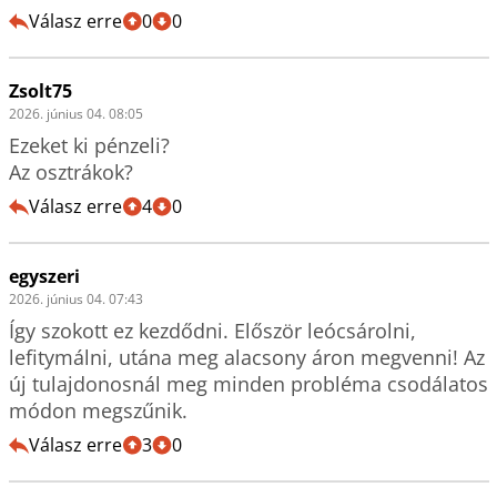
Válasz erre
0
0
Zsolt75
2026. június 04. 08:05
Ezeket ki pénzeli? 

Az osztrákok? 
Válasz erre
4
0
egyszeri
2026. június 04. 07:43
Így szokott ez kezdődni. Először leócsárolni, 
lefitymálni, utána meg alacsony áron megvenni! Az 
új tulajdonosnál meg minden probléma csodálatos 
módon megszűnik.
Válasz erre
3
0