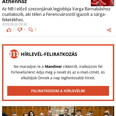
Athénhoz
Az NB I előző szezonjának legjobbja Varga Barnabáshoz
csatlakozik, aki télen a Ferencvárostól igazolt a sárga-
feketékhez.
2026.08.06 09:30
1
1
5
HÍRLEVÉL-FELIRATKOZÁS
Ne maradjon le a
Mandiner
cikkeiről, iratkozzon fel
hírlevelünkre! Adja meg a nevét és az e-mail-címét, és
elküldjük Önnek a nap legfontosabb híreit.
FELIRATKOZOM A HÍRLEVÉLRE