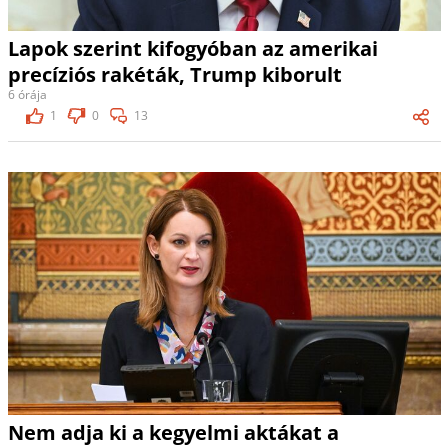
Lapok szerint kifogyóban az amerikai
precíziós rakéták, Trump kiborult
6 órája
1
0
13
Nem adja ki a kegyelmi aktákat a