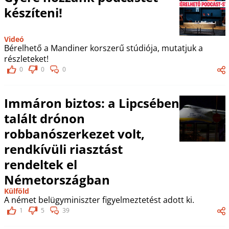
készíteni!
Videó
Bérelhető a Mandiner korszerű stúdiója, mutatjuk a
részleteket!
0
0
0
Immáron biztos: a Lipcsében
talált drónon
robbanószerkezet volt,
rendkívüli riasztást
rendeltek el
Németországban
Külföld
A német belügyminiszter figyelmeztetést adott ki.
1
5
39