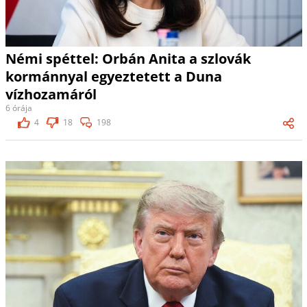
Némi spéttel: Orbán Anita a szlovák
kormánnyal egyeztetett a Duna
vízhozamáról
6 órája
4
18
198