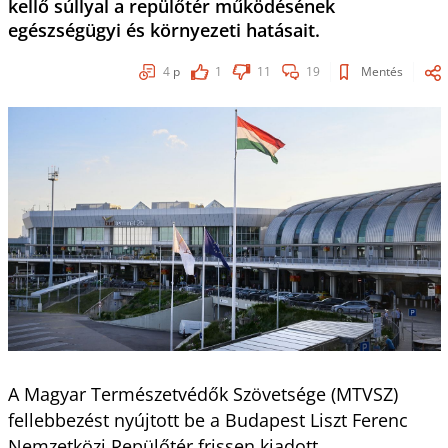
kellő súllyal a repülőtér működésének
egészségügyi és környezeti hatásait.
4
p
1
11
19
Mentés
A Magyar Természetvédők Szövetsége (MTVSZ)
fellebbezést nyújtott be a Budapest Liszt Ferenc
Nemzetközi Repülőtér frissen kiadott