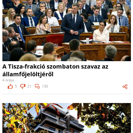
A Tisza-frakció szombaton szavaz az
államfőjelöltjéről
4 órája
5
21
130