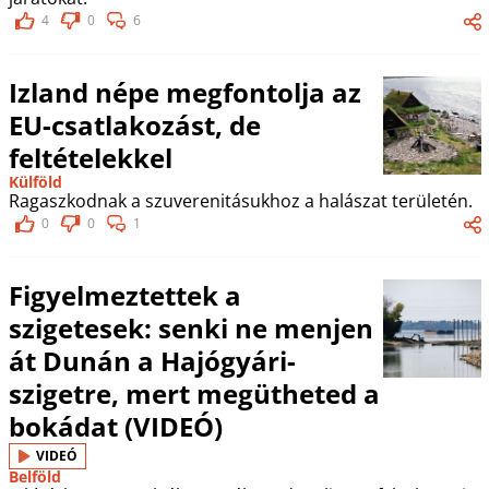
4
0
6
Izland népe megfontolja az
EU-csatlakozást, de
feltételekkel
Külföld
Ragaszkodnak a szuverenitásukhoz a halászat területén.
0
0
1
Figyelmeztettek a
szigetesek: senki ne menjen
át Dunán a Hajógyári-
szigetre, mert megütheted a
bokádat (VIDEÓ)
VIDEÓ
Belföld