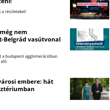
eni!
 a részleteket!
e még nem
t-Belgrád vasútvonal
et a budapesti agglomerációban
 elő.
ővárosi embere: hát
isztériumban