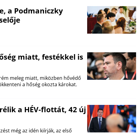
e, a Podmaniczky
selője
ség miatt, festékkel is
trém meleg miatt, miközben hővédő
csökkenteni a hőség okozta károkat.
élik a HÉV-flottát, 42 új
ést még az idén kiírják, az első