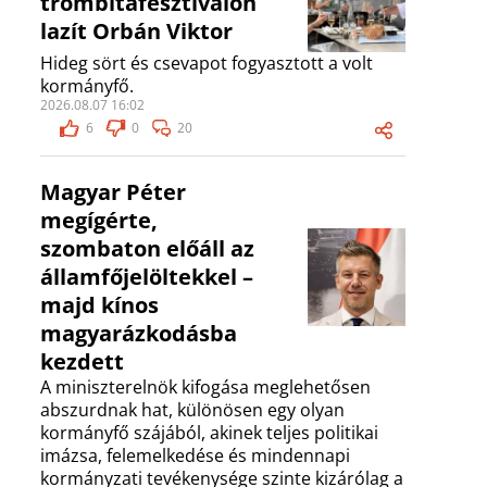
trombitafesztiválon
lazít Orbán Viktor
Hideg sört és csevapot fogyasztott a volt
kormányfő.
2026.08.07 16:02
6
0
20
Magyar Péter
megígérte,
szombaton előáll az
államfőjelöltekkel –
majd kínos
magyarázkodásba
kezdett
A miniszterelnök kifogása meglehetősen
abszurdnak hat, különösen egy olyan
kormányfő szájából, akinek teljes politikai
imázsa, felemelkedése és mindennapi
kormányzati tevékenysége szinte kizárólag a