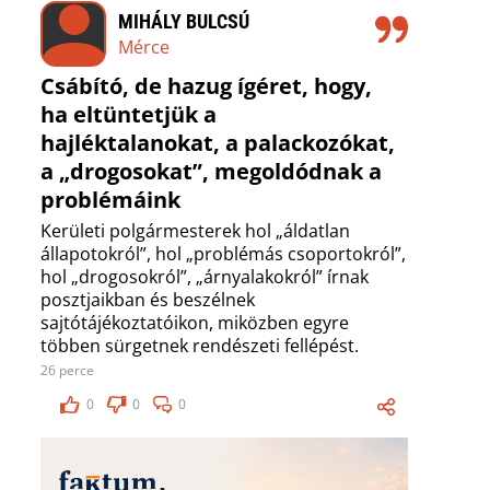
MIHÁLY BULCSÚ
Mérce
Csábító, de hazug ígéret, hogy,
ha eltüntetjük a
hajléktalanokat, a palackozókat,
a „drogosokat”, megoldódnak a
problémáink
Kerületi polgármesterek hol „áldatlan
állapotokról”, hol „problémás csoportokról”,
hol „drogosokról”, „árnyalakokról” írnak
posztjaikban és beszélnek
sajtótájékoztatóikon, miközben egyre
többen sürgetnek rendészeti fellépést.
26 perce
0
0
0