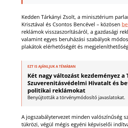
Kedden Tárkányi Zsolt, a minisztérium parlam
Krisztával és Csontos Bencével – közösen
be
reklámok visszaszorításáról, a gazdasági rek
valamint egyes beruházási szabályok módosít
plakátok elérhetőségét és megjeleníthetősé
EZT IS AJÁNLJUK A TÉMÁBAN
Két nagy változást kezdeményez a 
Szuverenitásvédelmi Hivatalt és bet
politikai reklámokat
Benyújtották a törvénymódosító javaslatokat.
A jogszabálytervezet minden valószínűség s
tükrözi, végül mégis egyéni képviselői indít