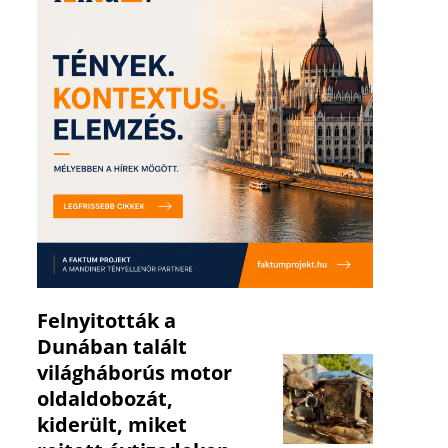
Felnyitották a
Dunában talált
világháborús motor
oldaldobozát,
kiderült, miket