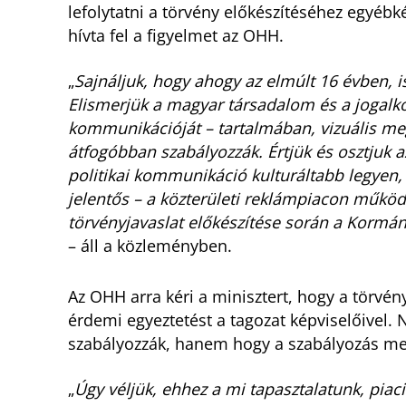
lefolytatni a törvény előkészítéséhez egyébk
hívta fel a figyelmet az OHH.
„
Sajnáljuk, hogy ahogy az elmúlt 16 évben, i
Elismerjük a magyar társadalom és a jogalkot
kommunikációját – tartalmában, vizuális me
átfogóbban szabályozzák. Értjük és osztjuk a
politikai kommunikáció kulturáltabb legyen,
jelentős – a közterületi reklámpiacon működ
törvényjavaslat előkészítése során a Kormán
– áll a közleményben.
Az OHH arra kéri a minisztert, hogy a törvén
érdemi egyeztetést a tagozat képviselőivel. 
szabályozzák, hanem hogy a szabályozás meg
„
Úgy véljük, ehhez a mi tapasztalatunk, pi