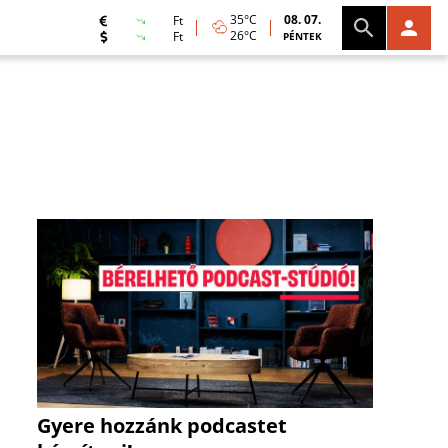
35°C
08. 07.
Ft
26°C
Ft
PÉNTEK
Gyere hozzánk podcastet