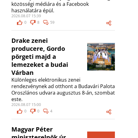
közösségi médiára és a Facebook
használatára épül.
2026.08.07 15:39
0
8
59
Drake zenei
producere, Gordo
pörgeti majd a
lemezeket a budai
Várban
Különleges elektronikus zenei
rendezvénynek ad otthont a Budavári Palota
Oroszlános udvara augusztus 8-án, szombat
este.
2026.08.07 15:00
0
0
4
Magyar Péter
miniszterelnök úr