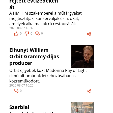
rejtett évtizedeken
át
A HM HIM szakemberei a műtárgyakat
megtisztítják, konzerválják és azokat,
amelyek alkalmasak rá restaurálják.
2026.08.07 16:37
0
0
0
Elhunyt William
Orbit Grammy-díjas
producer
Orbit egyebek közt Madonna Ray of Light
című albumának létrehozásában is
közreműködött.
2026.08.07 16:25
0
Szerbiai