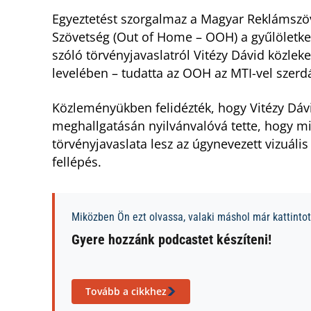
Egyeztetést szorgalmaz a Magyar Reklámszöv
Szövetség (Out of Home – OOH) a gyűlöletkel
szóló törvényjavaslatról Vitézy Dávid közleke
levelében – tudatta az OOH az MTI-vel szer
Közleményükben felidézték, hogy Vitézy Dávi
meghallgatásán nyilvánvalóvá tette, hogy mi
törvényjavaslata lesz az úgynevezett vizuál
fellépés.
Miközben Ön ezt olvassa, valaki máshol már kattintott
Gyere hozzánk podcastet készíteni!
Tovább a cikkhez