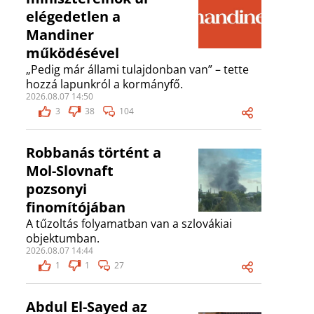
elégedetlen a
Mandiner
működésével
„Pedig már állami tulajdonban van” – tette
hozzá lapunkról a kormányfő.
2026.08.07 14:50
3
38
104
Robbanás történt a
Mol-Slovnaft
pozsonyi
finomítójában
A tűzoltás folyamatban van a szlovákiai
objektumban.
2026.08.07 14:44
1
1
27
Abdul El-Sayed az