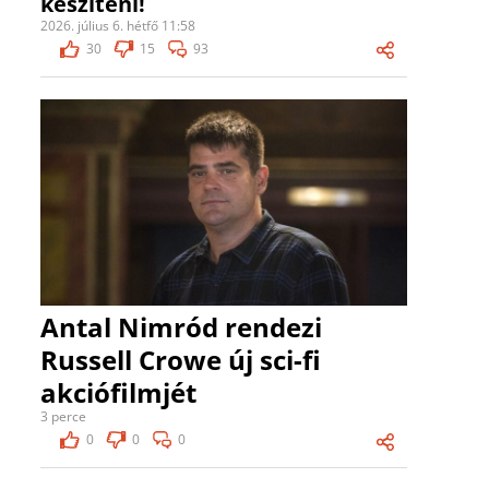
készíteni!
2026. július 6. hétfő 11:58
30
15
93
Antal Nimród rendezi
Russell Crowe új sci-fi
akciófilmjét
3 perce
0
0
0