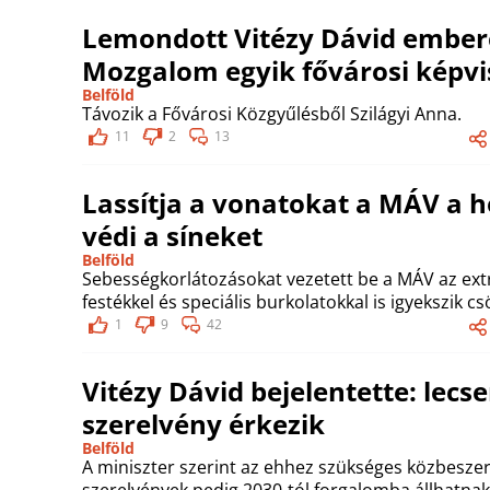
Lemondott Vitézy Dávid ember
Mozgalom egyik fővárosi képvi
Belföld
Távozik a Fővárosi Közgyűlésből Szilágyi Anna.
11
2
13
Lassítja a vonatokat a MÁV a hő
védi a síneket
Belföld
Sebességkorlátozásokat vezetett be a MÁV az ex
festékkel és speciális burkolatokkal is igyekszik 
1
9
42
Vitézy Dávid bejelentette: lecser
szerelvény érkezik
Belföld
A miniszter szerint az ehhez szükséges közbeszerz