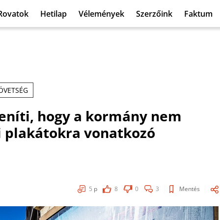
Rovatok
Hetilap
Vélemények
Szerzőink
Faktum
ÖVETSÉG
eníti, hogy a kormány nem
ri plakátokra vonatkozó
5
p
8
0
3
Mentés