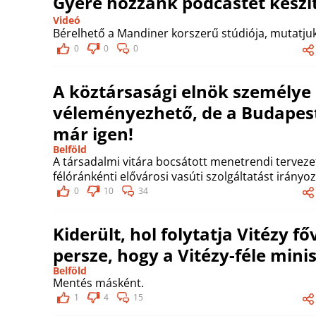
Gyere hozzánk podcastet készít
Videó
Bérelhető a Mandiner korszerű stúdiója, mutatjuk
0
0
0
A köztársasági elnök személy
véleményezhető, de a Budapes
már igen!
Belföld
A társadalmi vitára bocsátott menetrendi tervez
félóránkénti elővárosi vasúti szolgáltatást irányoz
0
10
34
Kiderült, hol folytatja Vitézy f
persze, hogy a Vitézy-féle min
Belföld
Mentés másként.
1
4
15