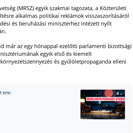
etség (MRSZ) egyik szakmai tagozata, a Közterületi
tésre alkalmas politikai reklámok visszaszorításáról
dési és beruházási miniszterhez intézett nyílt
dán.
d már az egy hónappal ezelőtti parlamenti bizottsági
nisztériumának egyik első és kiemelt
is környezetszennyezés és gyűlöletpropaganda elleni
 erre: