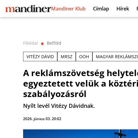
Mandiner Klub
Címlap
Hírek
Főoldal
Belföld
⬤
VITÉZY DÁVID
MRSZ
OOH
MAGYAR REKLÁMSZ
A reklámszövetség helytel
egyeztetett velük a közté
szabályozásról
Nyílt levél Vitézy Dávidnak.
2026. június 03. 20:02