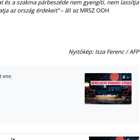
at és a szakma párbeszéde nem gyengíti, nem lassítja
ja az ország érdekeit”
– áll az MRSZ OOH
Nyitókép: Isza Ferenc / AFP
 erre: