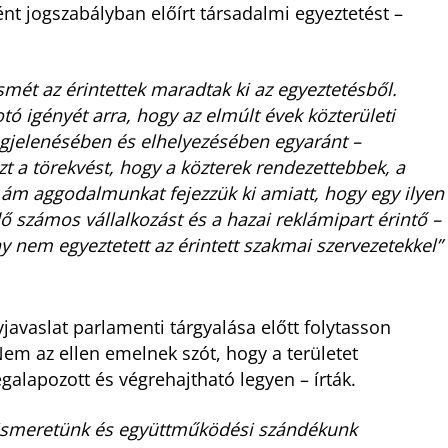
ént jogszabályban előírt társadalmi egyeztetést –
smét az érintettek maradtak ki az egyeztetésből.
ó igényét arra, hogy az elmúlt évek közterületi
gjelenésében és elhelyezésében egyaránt –
zt a törekvést, hogy a közterek rendezettebbek, a
 ám aggodalmunkat fejezzük ki amiatt, hogy egy ilyen
ő számos vállalkozást és a hazai reklámipart érintő –
y nem egyeztetett az érintett szakmai szervezetekkel”
yjavaslat parlamenti tárgyalása előtt folytasson
Nem az ellen emelnek szót, hogy a területet
alapozott és végrehajtható legyen – írták.
acismeretünk és együttműködési szándékunk