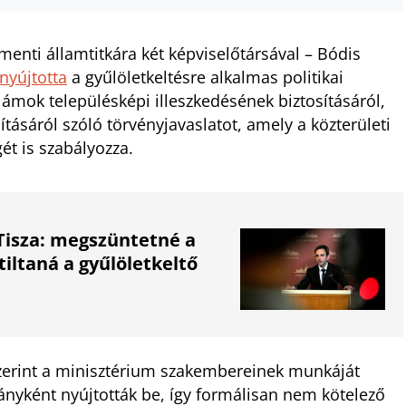
enti államtitkára két képviselőtársával – Bódis
nyújtotta
a gyűlöletkeltésre alkalmas politikai
lámok településképi illeszkedésének biztosításáról,
ásáról szóló törvényjavaslatot, amely a közterületi
gét is szabályozza.
Tisza: megszüntetné a
iltaná a gyűlöletkeltő
zerint a minisztérium szakembereinek munkáját
ványként nyújtották be, így formálisan nem kötelező