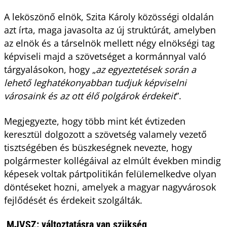
A leköszönő elnök, Szita Károly közösségi oldalán
azt írta, maga javasolta az új struktúrát, amelyben
az elnök és a társelnök mellett négy elnökségi tag
képviseli majd a szövetséget a kormánnyal való
tárgyalásokon, hogy „
az egyeztetések során a
lehető leghatékonyabban tudjuk képviselni
városaink és az ott élő polgárok érdekeit
”.
Megjegyezte, hogy több mint két évtizeden
keresztül dolgozott a szövetség valamely vezető
tisztségében és büszkeségnek nevezte, hogy
polgármester kollégáival az elmúlt években mindig
képesek voltak pártpolitikán felülemelkedve olyan
döntéseket hozni, amelyek a magyar nagyvárosok
fejlődését és érdekeit szolgálták.
MJVSZ: változtatásra van szükség