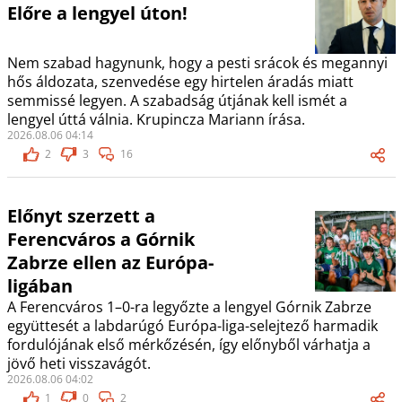
Előre a lengyel úton!
Nem szabad hagynunk, hogy a pesti srácok és megannyi
hős áldozata, szenvedése egy hirtelen áradás miatt
semmissé legyen. A szabadság útjának kell ismét a
lengyel úttá válnia. Krupincza Mariann írása.
2026.08.06 04:14
2
3
16
Előnyt szerzett a
Ferencváros a Górnik
Zabrze ellen az Európa-
ligában
A Ferencváros 1–0-ra legyőzte a lengyel Górnik Zabrze
együttesét a labdarúgó Európa-liga-selejtező harmadik
fordulójának első mérkőzésén, így előnyből várhatja a
jövő heti visszavágót.
2026.08.06 04:02
1
0
2