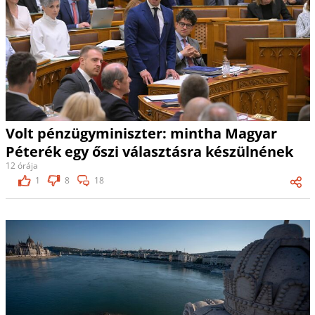
Volt pénzügyminiszter: mintha Magyar
Péterék egy őszi választásra készülnének
12 órája
1
8
18