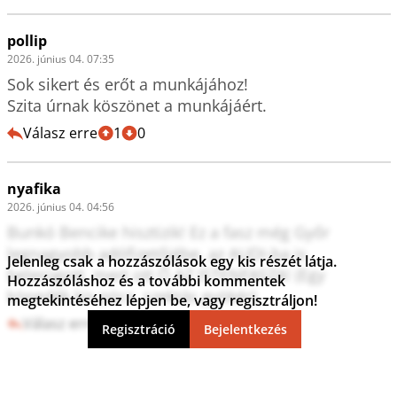
pollip
2026. június 04. 07:35
Sok sikert és erőt a munkájához!

Szita úrnak köszönet a munkájáért.
Válasz erre
1
0
nyafika
2026. június 04. 04:56
Bunkó Bencike hisztizik! Ez a fasz még Győr 
legnagyobb adófizetőjébe, az AUDI-ba is 
Jelenleg csak a hozzászólások egy kis részét látja.
belerúgott, mert ott Ő AZ ISTENFASZA! (Egy 
Hozzászóláshoz és a további kommentek
köpedék kis pöcs, szektás gyökér).
megtekintéséhez lépjen be, vagy regisztráljon!
Válasz erre
5
0
Regisztráció
Bejelentkezés