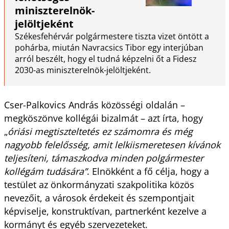
miniszterelnök-
jelöltjeként
Székesfehérvár polgármestere tiszta vizet öntött a
pohárba, miután Navracsics Tibor egy interjúban
arról beszélt, hogy el tudná képzelni őt a Fidesz
2030-as miniszterelnök-jelöltjeként.
Cser-Palkovics András közösségi oldalán –
megköszönve kollégái bizalmát – azt írta, hogy
„
óriási megtiszteltetés ez számomra és még
nagyobb felelősség, amit lelkiismeretesen kívánok
teljesíteni, támaszkodva minden polgármester
kollégám tudására”
. Elnökként a fő célja, hogy a
testület az önkormányzati szakpolitika közös
nevezőit, a városok érdekeit és szempontjait
képviselje, konstruktívan, partnerként kezelve a
kormányt és egyéb szervezeteket.