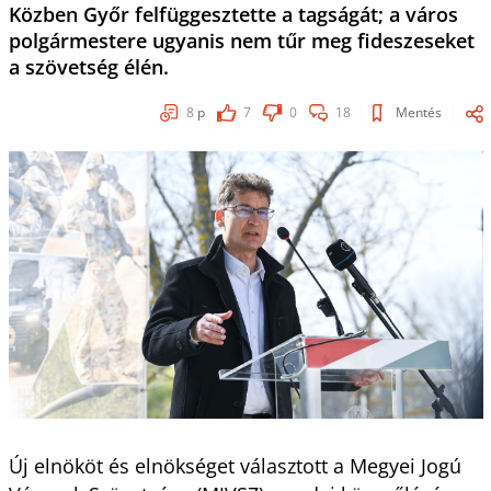
Közben Győr felfüggesztette a tagságát; a város
polgármestere ugyanis nem tűr meg fideszeseket
a szövetség élén.
8
p
7
0
18
Mentés
Új elnököt és elnökséget választott a Megyei Jogú