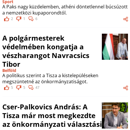
Sport
A Paks nagy küzdelemben, athéni döntetlennel búcsúzott
a nemzetközi kupaporondtól.
2
1
6
A polgármesterek
védelmében kongatja a
vészharangot Navracsics
Tibor
Belföld
A politikus szerint a Tisza a kistelepüléseken
megszüntetné az önkormányzatiságot.
5
5
47
Cser-Palkovics András: A
Tisza már most megkezdte
az önkormányzati választási