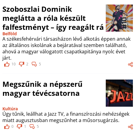
Szoboszlai Dominik
meglátta a róla készült
falfestményt – így reagált rá
Belföld
A székesfehérvári társasházon lévő alkotás éppen annak
az általános iskolának a bejáratával szemben található,
ahová a magyar válogatott csapatkapitánya nyolc évet
járt.
10
2
5
Megszűnik a népszerű
magyar tévécsatorna
Kultúra
Úgy tűnik, leállhat a Jazz TV, a finanszírozási nehézségek
miatt augusztusban megszűnhet a műsorsugárzás.
0
1
5