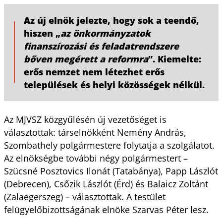
Az új elnök jelezte, hogy sok a teendő,
hiszen „
az önkormányzatok
finanszírozási és feladatrendszere
bőven megérett a reformra
”. Kiemelte:
erős nemzet nem létezhet erős
települések és helyi közösségek nélkül.
Az MJVSZ közgyűlésén új vezetőséget is
választottak: társelnökként Nemény András,
Szombathely polgármestere folytatja a szolgálatot.
Az elnökségbe további négy polgármestert –
Szücsné Posztovics Ilonát (Tatabánya), Papp Lászlót
(Debrecen), Csőzik Lászlót (Érd) és Balaicz Zoltánt
(Zalaegerszeg) – választottak. A testület
felügyelőbizottságának elnöke Szarvas Péter lesz.