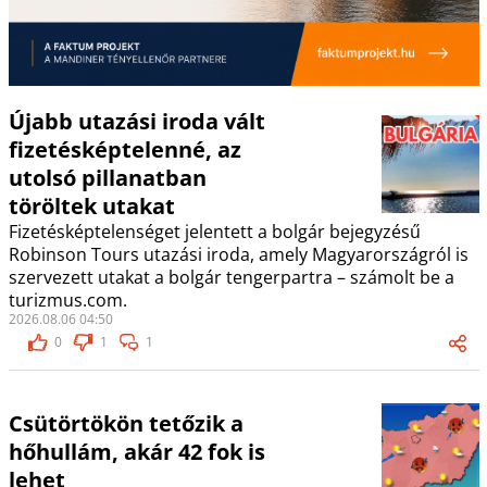
Újabb utazási iroda vált
fizetésképtelenné, az
utolsó pillanatban
töröltek utakat
Fizetésképtelenséget jelentett a bolgár bejegyzésű
Robinson Tours utazási iroda, amely Magyarországról is
szervezett utakat a bolgár tengerpartra – számolt be a
turizmus.com.
2026.08.06 04:50
0
1
1
Csütörtökön tetőzik a
hőhullám, akár 42 fok is
lehet