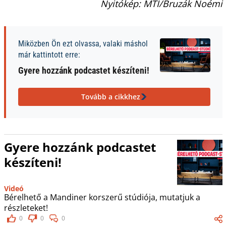
Nyitókép: MTI/Bruzák Noémi
Miközben Ön ezt olvassa, valaki máshol
már kattintott erre:
Gyere hozzánk podcastet készíteni!
Tovább a cikkhez
Gyere hozzánk podcastet
készíteni!
Videó
Bérelhető a Mandiner korszerű stúdiója, mutatjuk a
részleteket!
0
0
0