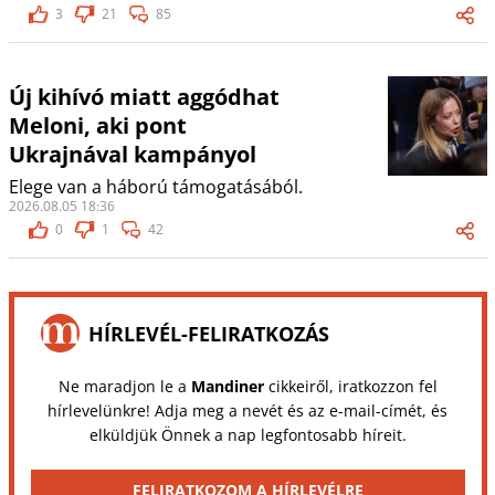
3
21
85
Új kihívó miatt aggódhat
Meloni, aki pont
Ukrajnával kampányol
Elege van a háború támogatásából.
2026.08.05 18:36
0
1
42
HÍRLEVÉL-FELIRATKOZÁS
Ne maradjon le a
Mandiner
cikkeiről, iratkozzon fel
hírlevelünkre! Adja meg a nevét és az e-mail-címét, és
elküldjük Önnek a nap legfontosabb híreit.
FELIRATKOZOM A HÍRLEVÉLRE