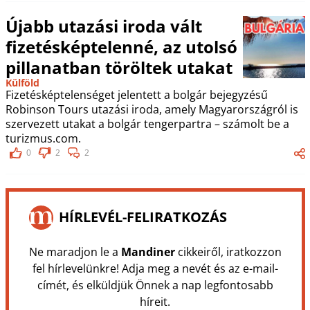
Újabb utazási iroda vált
fizetésképtelenné, az utolsó
pillanatban töröltek utakat
Külföld
Fizetésképtelenséget jelentett a bolgár bejegyzésű
Robinson Tours utazási iroda, amely Magyarországról is
szervezett utakat a bolgár tengerpartra – számolt be a
turizmus.com.
0
2
2
HÍRLEVÉL-FELIRATKOZÁS
Ne maradjon le a
Mandiner
cikkeiről, iratkozzon
fel hírlevelünkre! Adja meg a nevét és az e-mail-
címét, és elküldjük Önnek a nap legfontosabb
híreit.