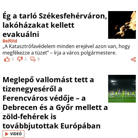
Ég a tarló Székesfehérváron,
lakóházakat kellett
evakuálni
Belföld
„A Katasztrófavédelem minden erejével azon van, hogy
megfékezze a tüzet” – írja a város polgármestere.
0
2
8
Meglepő vallomást tett a
tizenegyeséről a
Ferencváros védője – a
Debrecen és a Győr mellett a
zöld-fehérek is
továbbjutottak Európában
VIDEÓ