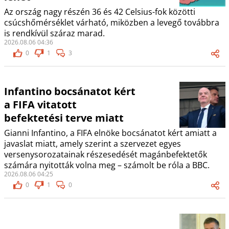
Az ország nagy részén 36 és 42 Celsius-fok közötti
csúcshőmérséklet várható, miközben a levegő továbbra
is rendkívül száraz marad.
2026.08.06 04:36
0
1
3
Infantino bocsánatot kért
a FIFA vitatott
befektetési terve miatt
Gianni Infantino, a FIFA elnöke bocsánatot kért amiatt a
javaslat miatt, amely szerint a szervezet egyes
versenysorozatainak részesedését magánbefektetők
számára nyitották volna meg – számolt be róla a BBC.
2026.08.06 04:25
0
1
0