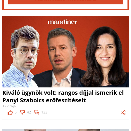
Kiváló ügynök volt: rangos díjjal ismerik el
Panyi Szabolcs erőfeszítéseit
12 órája
5
42
133