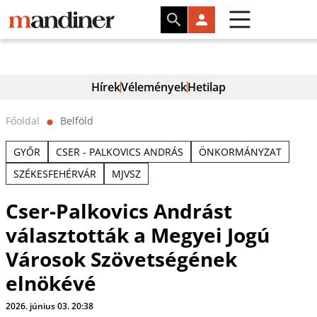
Hírek
Vélemények
Hetilap
Főoldal
Belföld
⬤
GYŐR
CSER - PALKOVICS ANDRÁS
ÖNKORMÁNYZAT
SZÉKESFEHÉRVÁR
MJVSZ
Cser-Palkovics Andrást
választották a Megyei Jogú
Városok Szövetségének
elnökévé
2026. június 03. 20:38