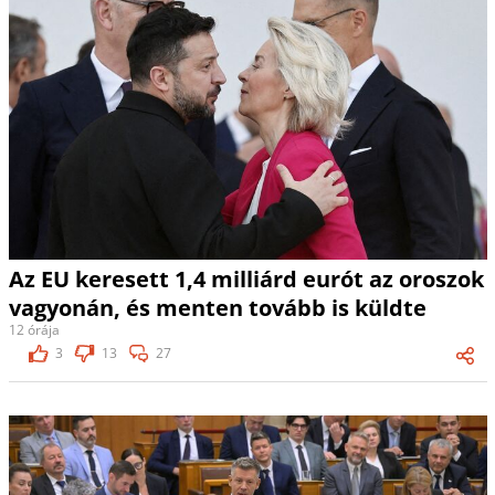
Az EU keresett 1,4 milliárd eurót az oroszok
vagyonán, és menten tovább is küldte
12 órája
3
13
27