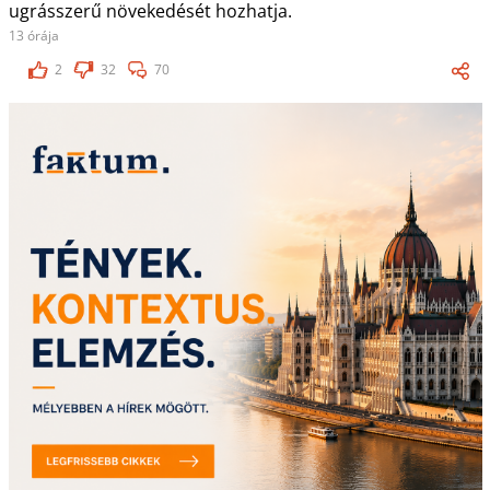
ugrásszerű növekedését hozhatja.
13 órája
2
32
70