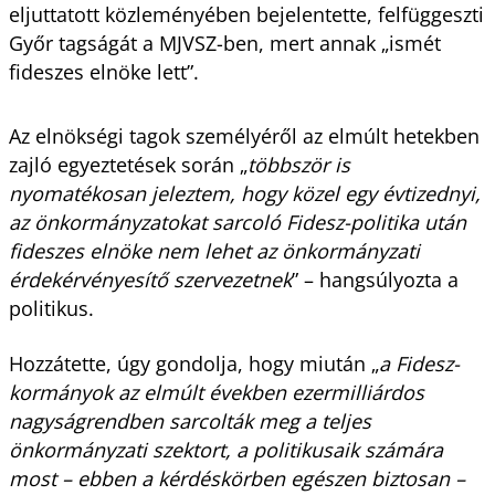
eljuttatott közleményében bejelentette, felfüggeszti
Győr tagságát a MJVSZ-ben, mert annak „ismét
fideszes elnöke lett”.
Az elnökségi tagok személyéről az elmúlt hetekben
zajló egyeztetések során „
többször is
nyomatékosan jeleztem, hogy közel egy évtizednyi,
az önkormányzatokat sarcoló Fidesz-politika után
fideszes elnöke nem lehet az önkormányzati
érdekérvényesítő szervezetnek
” – hangsúlyozta a
politikus.
Hozzátette, úgy gondolja, hogy miután „
a Fidesz-
kormányok az elmúlt években ezermilliárdos
nagyságrendben sarcolták meg a teljes
önkormányzati szektort, a politikusaik számára
most – ebben a kérdéskörben egészen biztosan –