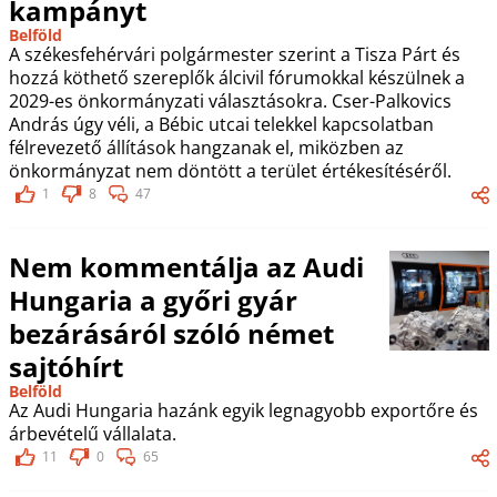
kampányt
Belföld
A székesfehérvári polgármester szerint a Tisza Párt és
hozzá köthető szereplők álcivil fórumokkal készülnek a
2029-es önkormányzati választásokra. Cser-Palkovics
András úgy véli, a Bébic utcai telekkel kapcsolatban
félrevezető állítások hangzanak el, miközben az
önkormányzat nem döntött a terület értékesítéséről.
1
8
47
Nem kommentálja az Audi
Hungaria a győri gyár
bezárásáról szóló német
sajtóhírt
Belföld
Az Audi Hungaria hazánk egyik legnagyobb exportőre és
árbevételű vállalata.
11
0
65