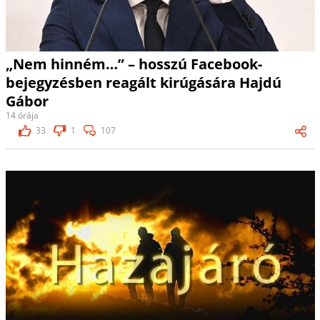
„Nem hinném…” – hosszú Facebook-
bejegyzésben reagált kirúgására Hajdú
Gábor
14 órája
33
1
107