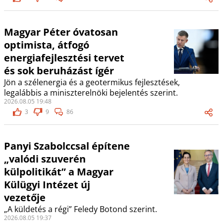
Magyar Péter óvatosan
optimista, átfogó
energiafejlesztési tervet
és sok beruházást ígér
Jön a szélenergia és a geotermikus fejlesztések,
legalábbis a miniszterelnöki bejelentés szerint.
2026.08.05 19:48
3
9
86
Panyi Szabolccsal építene
„valódi szuverén
külpolitikát” a Magyar
Külügyi Intézet új
vezetője
„A küldetés a régi” Feledy Botond szerint.
2026.08.05 19:37