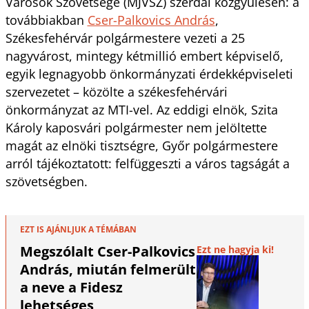
Városok Szövetsége (MJVSZ) szerdai közgyűlésén: a
továbbiakban
Cser-Palkovics András
,
Székesfehérvár polgármestere vezeti a 25
nagyvárost, mintegy kétmillió embert képviselő,
egyik legnagyobb önkormányzati érdekképviseleti
szervezetet – közölte a székesfehérvári
önkormányzat az MTI-vel. Az eddigi elnök, Szita
Károly kaposvári polgármester nem jelöltette
magát az elnöki tisztségre, Győr polgármestere
arról tájékoztatott: felfüggeszti a város tagságát a
szövetségben.
EZT IS AJÁNLJUK A TÉMÁBAN
Megszólalt Cser-Palkovics
Ezt ne hagyja ki!
András, miután felmerült
a neve a Fidesz
lehetséges