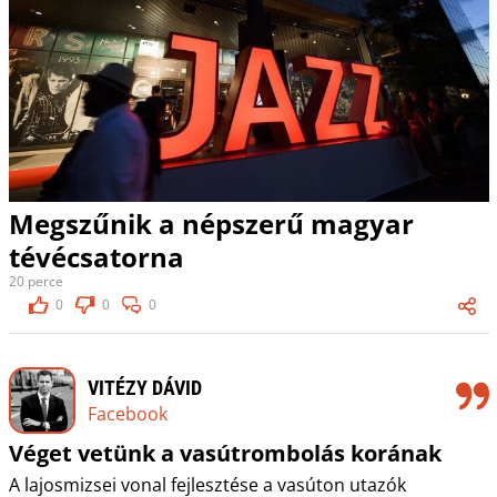
Megszűnik a népszerű magyar
tévécsatorna
20 perce
0
0
0
VITÉZY DÁVID
Facebook
Véget vetünk a vasútrombolás korának
A lajosmizsei vonal fejlesztése a vasúton utazók