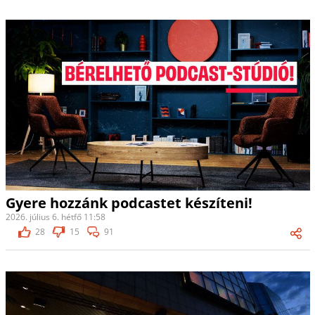
Gyere hozzánk podcastet készíteni!
2026. július 6. hétfő 11:58
28
15
91