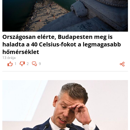
Országosan elérte, Budapesten meg is
haladta a 40 Celsius-fokot a legmagasabb
hőmérséklet
13 órája
1
2
9