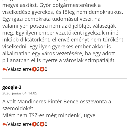
megválasztást. Győr polgármesterének a 
viselkedése gyerekes, és főleg nem demokratikus. 
Egy igazi demokrata tudomásul veszi, ha 
valamilyen posztra nem az ő jelöltjét választják 
meg. Egy ilyen ember vezetőként igyekszik minél 
inkább diktátorként, ellenvéleményt nem tűrőként 
viselkedni. Egy ilyen gyerekes ember akkor is 
alkalmatlan egy város vezetésére, ha egy adott 
pillanatban el is nyerte a városiak szimpátiáját.
Válasz erre
2
0
google-2
2026. június 04. 14:05
A volt Mandineres Pintér Bence összevonta a 
szemöldökét.

Válasz erre
0
0