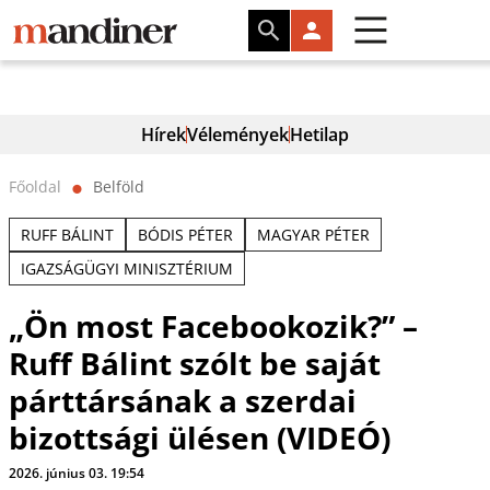
Hírek
Vélemények
Hetilap
Főoldal
Belföld
⬤
RUFF BÁLINT
BÓDIS PÉTER
MAGYAR PÉTER
IGAZSÁGÜGYI MINISZTÉRIUM
„Ön most Facebookozik?” –
Ruff Bálint szólt be saját
párttársának a szerdai
bizottsági ülésen (VIDEÓ)
2026. június 03. 19:54