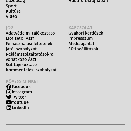
Gazdaság
Háború Ukrajnában
Sport
Kultúra
Videó
JOG
KAPCSOLAT
Adatvédelmi tájékoztató
Gyakori kérdések
Előfizetői Ászf
Impresszum
Felhasználási feltételek
Médiaajánlat
Játékszabályzat
Sütibeállítások
Reklámszolgáltatásokra
vonatkozó Ászf
Sütitájékoztató
Kommentelési szabályzat
KÖVESS MINKET
Facebook
Instagram
Twitter
Youtube
LinkedIn