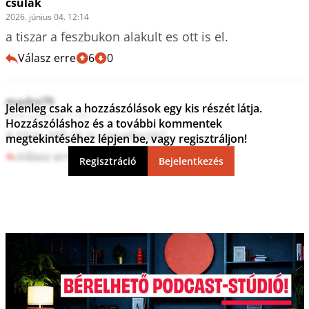
csulak
2026. június 04. 12:14
a tiszar a feszbukon alakult es ott is el.
Válasz erre
6
0
madre79
Jelenleg csak a hozzászólások egy kis részét látja.
2026. június 04. 11:43
Hozzászóláshoz és a további kommentek
A tiltás MP-re is vonatkozik?
megtekintéséhez lépjen be, vagy regisztráljon!
Válasz erre
9
0
Regisztráció
Bejelentkezés