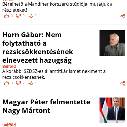
Bérelhető a Mandiner korszerű stúdiója, mutatjuk a
részleteket!
0
0
0
Horn Gábor: Nem
folytatható a
rezsicsökkentésének
elnevezett hazugság
Belföld
A korábbi SZDSZ-es államtitkár ismét nekiment a
rezsicsökkentésnek.
0
2
5
Magyar Péter felmentette
Nagy Mártont
Belföld