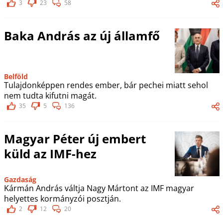
3
23
58
Baka András az új államfő
Belföld
Tulajdonképpen rendes ember, bár pechei miatt sehol
nem tudta kifutni magát.
35
5
136
Magyar Péter új embert
küld az IMF-hez
Gazdaság
Kármán András váltja Nagy Mártont az IMF magyar
helyettes kormányzói posztján.
2
12
20