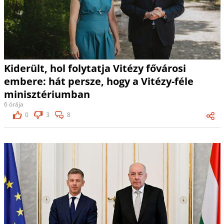
Kiderült, hol folytatja Vitézy fővárosi
embere: hát persze, hogy a Vitézy-féle
minisztériumban
6 órája
0
3
8