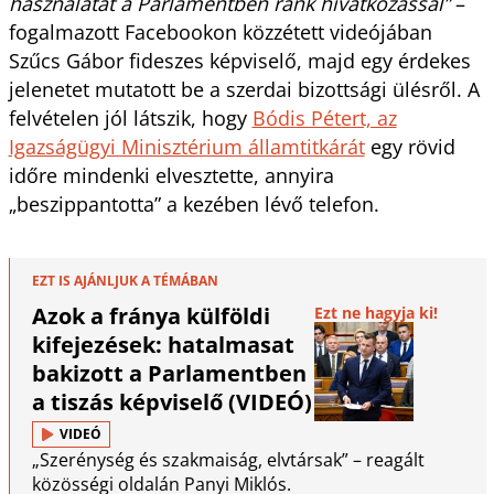
használatát a Parlamentben ránk hivatkozással”
–
fogalmazott Facebookon közzétett videójában
Szűcs Gábor fideszes képviselő, majd egy érdekes
jelenetet mutatott be a szerdai bizottsági ülésről. A
felvételen jól látszik, hogy
Bódis Pétert, az
Igazságügyi Minisztérium államtitkárát
egy rövid
időre mindenki elvesztette, annyira
„beszippantotta” a kezében lévő telefon.
EZT IS AJÁNLJUK A TÉMÁBAN
Azok a fránya külföldi
Ezt ne hagyja ki!
kifejezések: hatalmasat
bakizott a Parlamentben
a tiszás képviselő (VIDEÓ)
VIDEÓ
„Szerénység és szakmaiság, elvtársak” – reagált
közösségi oldalán Panyi Miklós.