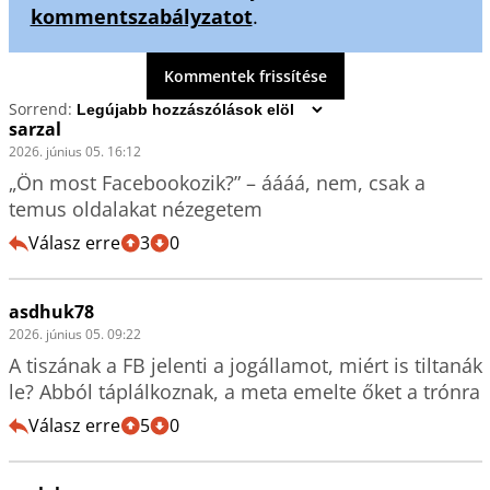
kommentszabályzatot
.
Kommentek frissítése
Sorrend:
sarzal
2026. június 05. 16:12
„Ön most Facebookozik?” – áááá, nem, csak a 
temus oldalakat nézegetem
Válasz erre
3
0
asdhuk78
2026. június 05. 09:22
A tiszának a FB jelenti a jogállamot, miért is tiltanák 
Válasz erre
5
0