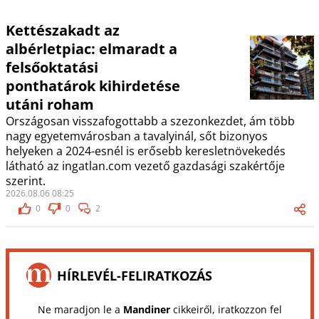
Kettészakadt az
albérletpiac: elmaradt a
felsőoktatási
ponthatárok kihirdetése
utáni roham
Országosan visszafogottabb a szezonkezdet, ám több
nagy egyetemvárosban a tavalyinál, sőt bizonyos
helyeken a 2024-esnél is erősebb keresletnövekedés
látható az ingatlan.com vezető gazdasági szakértője
szerint.
2026.08.06 08:25
0
0
2
HÍRLEVÉL-FELIRATKOZÁS
Ne maradjon le a
Mandiner
cikkeiről, iratkozzon fel