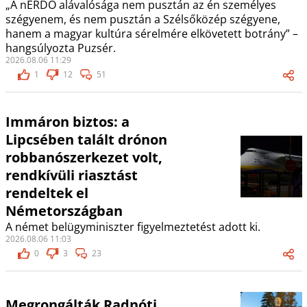
„A nERDŐ alávalósága nem pusztán az én személyes
szégyenem, és nem pusztán a Szélsőközép szégyene,
hanem a magyar kultúra sérelmére elkövetett botrány” –
hangsúlyozta Puzsér.
2026.08.06 11:29
1
12
51
Immáron biztos: a
Lipcsében talált drónon
robbanószerkezet volt,
rendkívüli riasztást
rendeltek el
Németországban
A német belügyminiszter figyelmeztetést adott ki.
2026.08.06 11:03
0
3
23
Megrongálták Radnóti