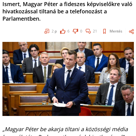
Ismert, Magyar Péter a fideszes képviselőkre való
hivatkozással tiltaná be a telefonozást a
Parlamentben.
2
p
6
0
21
Mentés
„Magyar Péter be akarja tiltani a közösségi média