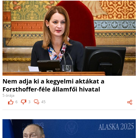
Nem adja ki a kegyelmi aktákat a
Forsthoffer-féle államfői hivatal
5 órája
6
3
45