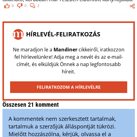
0
0
2
HÍRLEVÉL-FELIRATKOZÁS
Ne maradjon le a
Mandiner
cikkeiről, iratkozzon
fel hírlevelünkre! Adja meg a nevét és az e-mail-
címét, és elküldjük Önnek a nap legfontosabb
híreit.
FELIRATKOZOM A HÍRLEVÉLRE
Összesen 21 komment
A kommentek nem szerkesztett tartalmak,
tartalmuk a szerzőjük álláspontját tükrözi.
Mielőtt hozzászólna, kérjük, olvassa el a