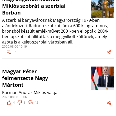
Miklós szobrát a szerbiai
Borban
A szerbiai bányavárosnak Magyarország 1979-ben
ajándékozott Radnóti-szobrot, ám a 600 kilogrammos,
bronzból készült emlékművet 2001-ben ellopták. 2004-
ben új szobrot állítottak a meggyilkolt költőnek, amely
azóta is a kelet-szerbiai városban áll.
2026.08.06 10:19
15
Magyar Péter
felmentette Nagy
Mártont
Kármán András Miklós váltja.
2026.08.06 10:06
4
3
42