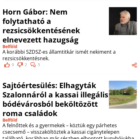
Horn Gábor: Nem
folytatható a
rezsicsökkentésének
elnevezett hazugság
Belföld
A korábbi SZDSZ-es államtitkár ismét nekiment a
rezsicsökkentésnek.
0
2
5
Sajtóértesülés: Elhagyták
Szalonnáról a kassai illegális
bódévárosból beköltözött
roma családok
Belföld
A felnőttek és a gyermekek – köztük egy párhetes
csecsemő – visszaköltöztek a kassai cigánytelepen
található, korábban már részben elbontott kunyhójukba.