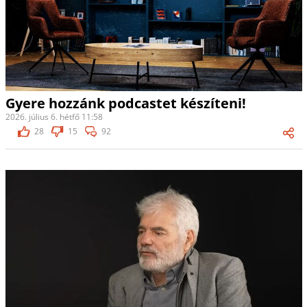
Gyere hozzánk podcastet készíteni!
2026. július 6. hétfő 11:58
28
15
92