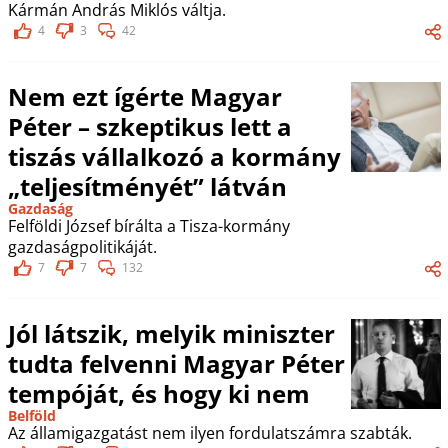
Kármán András Miklós váltja.
4
3
42
Nem ezt ígérte Magyar
Péter – szkeptikus lett a
tiszás vállalkozó a kormány
„teljesítményét” látván
Gazdaság
Felföldi József bírálta a Tisza-kormány
gazdaságpolitikáját.
7
7
132
Jól látszik, melyik miniszter
tudta felvenni Magyar Péter
tempóját, és hogy ki nem
Belföld
Az államigazgatást nem ilyen fordulatszámra szabták.