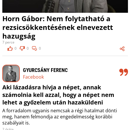
Horn Gábor: Nem folytatható a
rezsicsökkentésének elnevezett
hazugság
7 perce
0
0
0
GYURCSÁNY FERENC
Facebook
Aki lázadásra hívja a népet, annak
számolnia kell azzal, hogy a népet nem
lehet a győzelem után hazaküldeni
A forradalom ugyanis nemcsak a régi hatalmat dönti
meg, hanem felmondja az engedelmesség korábbi
szabályait is.
2 órája