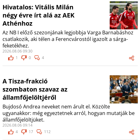
Hivatalos: Vitális Milán
négy évre írt alá az AEK
Athénhoz
Az NB I előző szezonjának legjobbja Varga Barnabáshoz
csatlakozik, aki télen a Ferencvárostól igazolt a sárga-
feketékhez.
2026.08.06 09:30
1
0
4
A Tisza-frakció
szombaton szavaz az
államfőjelöltjéről
Bujdosó Andrea neveket nem árult el. Közölte
ugyanakkor: még egyeztetnek arról, hogyan mutatják be
államfőjelöltjüket.
2026.08.06 09:14
4
17
112