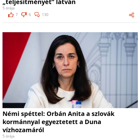
„teljesítményét” látván
5 órája
7
6
130
Némi spéttel: Orbán Anita a szlovák
kormánnyal egyeztetett a Duna
vízhozamáról
5 órája