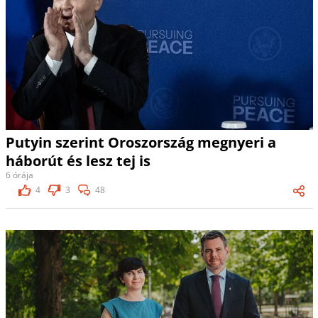
Putyin szerint Oroszország megnyeri a
háborút és lesz tej is
6 órája
4
3
48