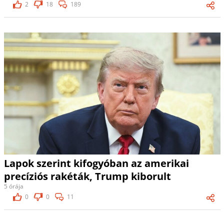
2
18
189
Lapok szerint kifogyóban az amerikai
precíziós rakéták, Trump kiborult
5 órája
0
0
11