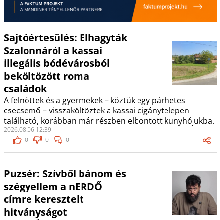
Sajtóértesülés: Elhagyták
Szalonnáról a kassai
illegális bódévárosból
beköltözött roma
családok
A felnőttek és a gyermekek – köztük egy párhetes
csecsemő – visszaköltöztek a kassai cigánytelepen
található, korábban már részben elbontott kunyhójukba.
2026.08.06 12:39
0
0
0
Puzsér: Szívből bánom és
szégyellem a nERDŐ
címre keresztelt
hitványságot