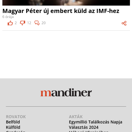
Magyar Péter új embert küld az IMF-hez
6 órája
2
12
20
ROVATOK
AKTÁK
Belföld
Egymillió Találkozás Napja
Külföld
Választás 2024