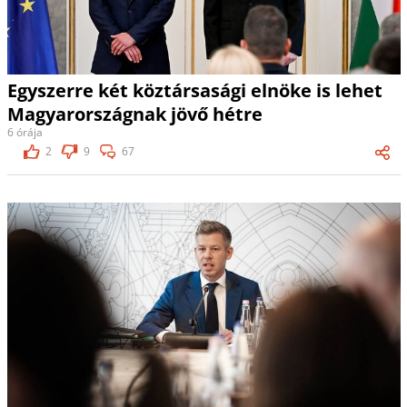
Egyszerre két köztársasági elnöke is lehet
Magyarországnak jövő hétre
6 órája
2
9
67