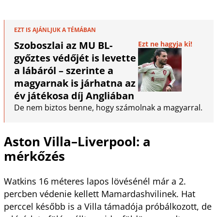
EZT IS AJÁNLJUK A TÉMÁBAN
Szoboszlai az MU BL-
Ezt ne hagyja ki!
győztes védőjét is levette
a lábáról – szerinte a
magyarnak is járhatna az
év játékosa díj Angliában
De nem biztos benne, hogy számolnak a magyarral.
Aston Villa–Liverpool: a
mérkőzés
Watkins 16 méteres lapos lövésénél már a 2.
percben védenie kellett Mamardashvilinek. Hat
perccel később is a Villa támadója próbálkozott, de