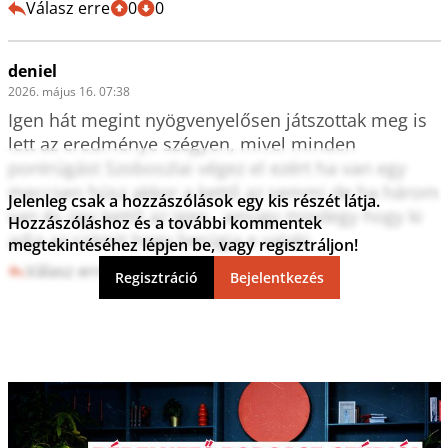
Válasz erre
0
0
deniel
2026. május 16. 07:38
Igen hát megint nyögvenyelősen játszottak meg is 
lett az eredménye szégyen, mivel minden 
pontrúgást Szoboszlai végez el ezért ha van egy 
meccsen húsz akkor a kettő az semmi de ha három 
Jelenleg csak a hozzászólások egy kis részét látja.
van és úgy kettő az igen.. amúgy mindegy hogy ki 
Hozzászóláshoz és a további kommentek
adja az számit hogy berúgja e valaki..
megtekintéséhez lépjen be, vagy regisztráljon!
Válasz erre
0
0
Regisztráció
Bejelentkezés