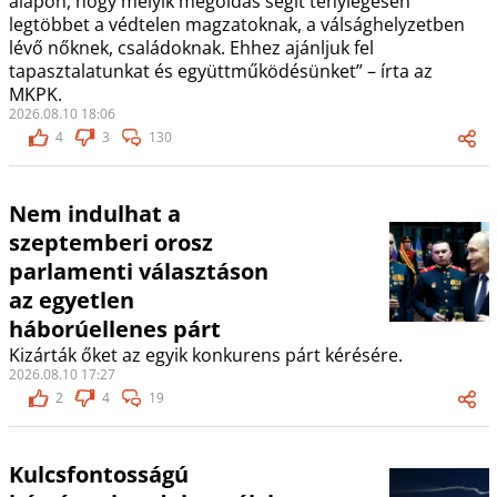
alapon, hogy melyik megoldás segít ténylegesen
legtöbbet a védtelen magzatoknak, a válsághelyzetben
lévő nőknek, családoknak. Ehhez ajánljuk fel
tapasztalatunkat és együttműködésünket” – írta az
MKPK.
2026.08.10 18:06
4
3
130
Nem indulhat a
szeptemberi orosz
parlamenti választáson
az egyetlen
háborúellenes párt
Kizárták őket az egyik konkurens párt kérésére.
2026.08.10 17:27
2
4
19
Kulcsfontosságú