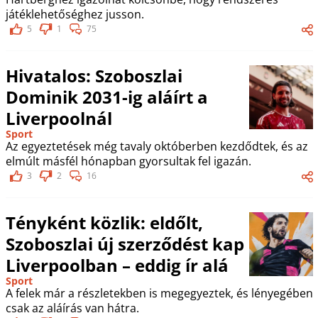
játéklehetőséghez jusson.
5
1
75
Hivatalos: Szoboszlai
Dominik 2031-ig aláírt a
Liverpoolnál
Sport
Az egyeztetések még tavaly októberben kezdődtek, és az
elmúlt másfél hónapban gyorsultak fel igazán.
3
2
16
Tényként közlik: eldőlt,
Szoboszlai új szerződést kap
Liverpoolban – eddig ír alá
Sport
A felek már a részletekben is megegyeztek, és lényegében
csak az aláírás van hátra.