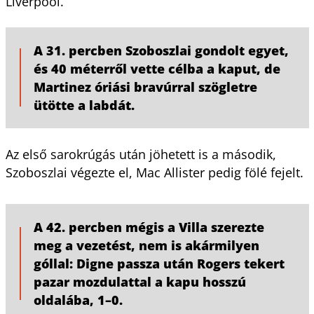
Liverpool.
A 31. percben Szoboszlai gondolt egyet,
és 40 méterről vette célba a kaput, de
Martinez óriási bravúrral szögletre
ütötte a labdát.
Az első sarokrúgás után jöhetett is a második,
Szoboszlai végezte el, Mac Allister pedig fölé fejelt.
A 42. percben mégis a Villa szerezte
meg a vezetést, nem is akármilyen
góllal: Digne passza után Rogers tekert
pazar mozdulattal a kapu hosszú
oldalába, 1–0.