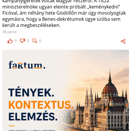
kampányígéretek voltak Magyar részéről. A Tisza
miniszterelnöke ugyan eleinte próbált „keménykedni”
Ficóval, ám néhány hete Gödöllőn már úgy mosolyogtak
egymásra, hogy a Benes-dekrétumok ügye szóba sem
került a megbeszéléseken.
36 perce
0
0
0