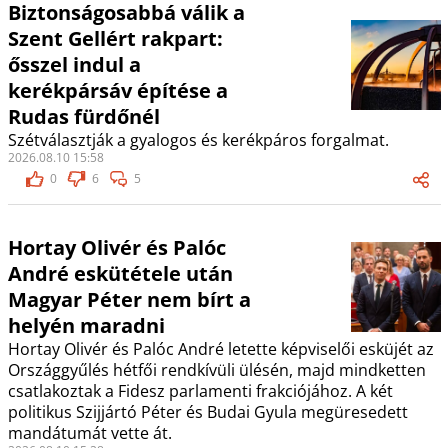
Biztonságosabbá válik a
Szent Gellért rakpart:
ősszel indul a
kerékpársáv építése a
Rudas fürdőnél
Szétválasztják a gyalogos és kerékpáros forgalmat.
2026.08.10 15:58
0
6
5
Hortay Olivér és Palóc
André eskütétele után
Magyar Péter nem bírt a
helyén maradni
Hortay Olivér és Palóc André letette képviselői esküjét az
Országgyűlés hétfői rendkívüli ülésén, majd mindketten
csatlakoztak a Fidesz parlamenti frakciójához. A két
politikus Szijjártó Péter és Budai Gyula megüresedett
mandátumát vette át.