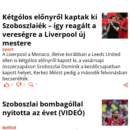
Kétgólos előnyről kaptak ki
Szoboszlaiék – így reagált a
vereségre a Liverpool új
mestere
Sport
A Liverpool a Monaco, illetve korábban a Leeds United
ellen is kétgólos előnyről kapott ki, a vasárnapi
összecsapáson Szoboszlai Dominik a kezdőcsapatban
kapott helyet, Kerkez Milost pedig a második felvonásban
becserélték.
0
0
1
Szoboszlai bombagóllal
nyitotta az évet (VIDEÓ)
Belföld