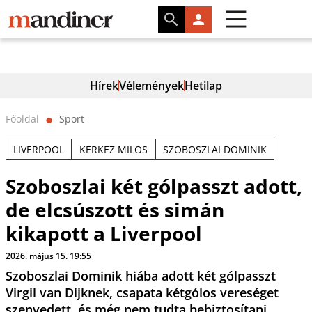
Hírek
Vélemények
Hetilap
Főoldal
Sport
⬤
LIVERPOOL
KERKEZ MILOS
SZOBOSZLAI DOMINIK
Szoboszlai két gólpasszt adott,
de elcsúszott és simán
kikapott a Liverpool
2026. május 15. 19:55
Szoboszlai Dominik hiába adott két gólpasszt
Virgil van Dijknek, csapata kétgólos vereséget
szenvedett, és még nem tudta bebiztosítani