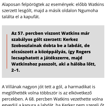
Alaposan felpörögtek az események: előbb Watkins
szerzett lesgólt, majd a másik oldalon Ngumoha
találta el a kapufát.
Az 57. percben viszont Watkins már
szabályos gólt szerzett: Kerkez
Szoboszlainak dobta be a labdát, de
elcsúszott a középpályás, így Rogers
lecsaphatott a játékszerre, majd
Watkinshoz passzolt, aki a hálóba lőtt,
2–1.
A Villának nagyon jót tett a gól, a harmadikat is
meglőhették volna többször is az elkövetkező
percekben. A 68. percben Watkins vezethette volna
egyedül a kapura a labdát, ha Kerkez nem szereli őt