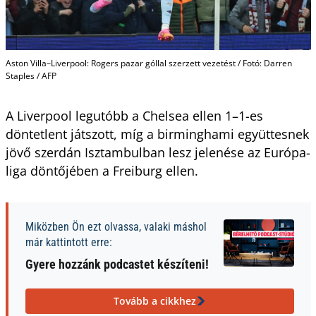
Aston Villa–Liverpool: Rogers pazar góllal szerzett vezetést / Fotó: Darren
Staples / AFP
A Liverpool legutóbb a Chelsea ellen 1–1-es
döntetlent játszott, míg a birminghami együttesnek
jövő szerdán Isztambulban lesz jelenése az Európa-
liga döntőjében a Freiburg ellen.
Miközben Ön ezt olvassa, valaki máshol
már kattintott erre:
Gyere hozzánk podcastet készíteni!
Tovább a cikkhez