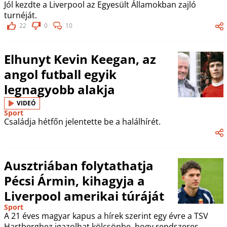
Jól kezdte a Liverpool az Egyesült Államokban zajló
turnéját.
22
0
10
Elhunyt Kevin Keegan, az
angol futball egyik
legnagyobb alakja
VIDEÓ
Sport
Családja hétfőn jelentette be a halálhírét.
Ausztriában folytathatja
Pécsi Ármin, kihagyja a
Liverpool amerikai túráját
Sport
A 21 éves magyar kapus a hírek szerint egy évre a TSV
Hartberghez igazolhat kölcsönbe, hogy rendszeres