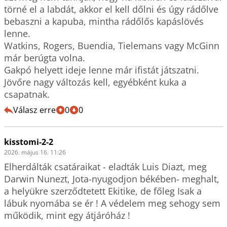
törné el a labdát, akkor el kell dőlni és úgy rádőlve 
bebaszni a kapuba, mintha rádőlős kapáslövés 
lenne.

Watkins, Rogers, Buendia, Tielemans vagy McGinn 
már berúgta volna.

Gakpó helyett ideje lenne már ifistát játszatni.

Jövőre nagy változás kell, egyébként kuka a 
csapatnak.
Válasz erre
0
0
kisstomi-2-2
2026. május 16. 11:26
Elherdálták csatáraikat - eladták Luis Diazt, meg 
Darwin Nunezt, Jota-nyugodjon békében- meghalt, 
a helyükre szerződtetett Ekitike, de főleg Isak a 
lábuk nyomába se ér ! A védelem meg sehogy sem 
működik, mint egy átjáróház !  