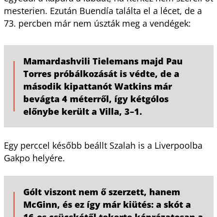
mesterien. Ezután Buendía találta el a lécet, de a
73. percben már nem úszták meg a vendégek:
Mamardashvili Tielemans majd Pau
Torres próbálkozását is védte, de a
második kipattanót Watkins már
bevágta 4 méterről, így kétgólos
előnybe került a Villa, 3–1.
Egy perccel később beállt Szalah is a Liverpoolba
Gakpo helyére.
Gólt viszont nem ő szerzett, hanem
McGinn, és ez így már kiütés: a skót a
16-os csücskétől tekerte káprázatosan a