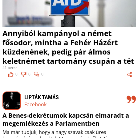
Annyiból kampányol a német
fősodor, mintha a Fehér Házért
küzdenének, pedig pár álmos
keletnémet tartomány csupán a tét
41 perce
0
0
0
LIPTÁK TAMÁS
Facebook
A Benes-dekrétumok kapcsán elmaradt a
megemlékezés a Parlamentben
Ma már tudjuk, hogy a nagy szavak csak üres