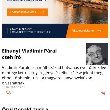
Elhunyt Vladimir Páral
cseh író
Vladimír Páralnak a múlt század hatvanas éveitől kezdve
mintegy kéttucatnyi regénye és elbeszélése jelent meg,
ebből több mint tízet a magyarok anyanyelvükön
olvashatnak.
2026.08.10 19:13
1
Örül Donald Tusk a