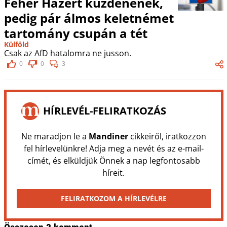
Fehér Házért küzdenének,
pedig pár álmos keletnémet
tartomány csupán a tét
Külföld
Csak az AfD hatalomra ne jusson.
0
0
3
HÍRLEVÉL-FELIRATKOZÁS
Ne maradjon le a
Mandiner
cikkeiről, iratkozzon
fel hírlevelünkre! Adja meg a nevét és az e-mail-
címét, és elküldjük Önnek a nap legfontosabb
híreit.
FELIRATKOZOM A HÍRLEVÉLRE