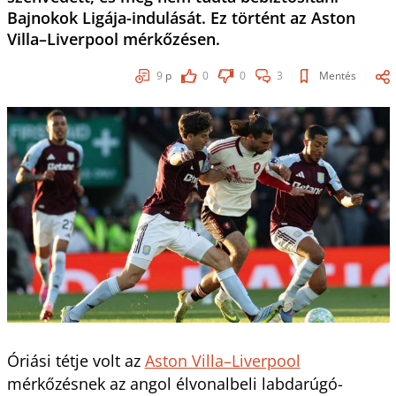
Bajnokok Ligája-indulását. Ez történt az Aston
Villa–Liverpool mérkőzésen.
9
p
0
0
3
Mentés
Óriási tétje volt az
Aston Villa–Liverpool
mérkőzésnek az angol élvonalbeli labdarúgó-