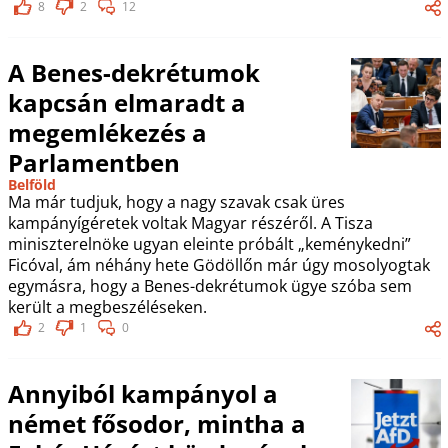
8
2
12
A Benes-dekrétumok
kapcsán elmaradt a
megemlékezés a
Parlamentben
Belföld
Ma már tudjuk, hogy a nagy szavak csak üres
kampányígéretek voltak Magyar részéről. A Tisza
miniszterelnöke ugyan eleinte próbált „keménykedni”
Ficóval, ám néhány hete Gödöllőn már úgy mosolyogtak
egymásra, hogy a Benes-dekrétumok ügye szóba sem
került a megbeszéléseken.
2
1
0
Annyiból kampányol a
német fősodor, mintha a