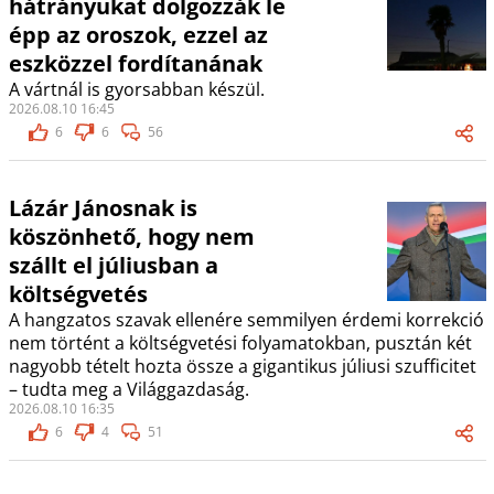
hátrányukat dolgozzák le
épp az oroszok, ezzel az
eszközzel fordítanának
A vártnál is gyorsabban készül.
2026.08.10 16:45
6
6
56
Lázár Jánosnak is
köszönhető, hogy nem
szállt el júliusban a
költségvetés
A hangzatos szavak ellenére semmilyen érdemi korrekció
nem történt a költségvetési folyamatokban, pusztán két
nagyobb tételt hozta össze a gigantikus júliusi szufficitet
– tudta meg a Világgazdaság.
2026.08.10 16:35
6
4
51