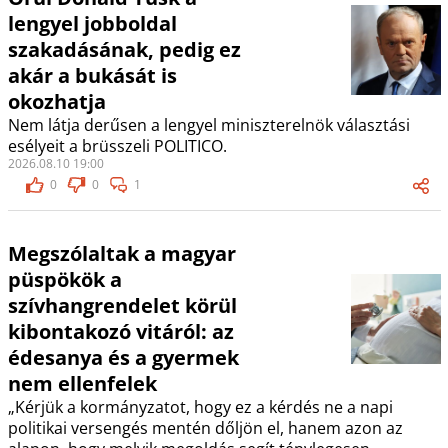
lengyel jobboldal
szakadásának, pedig ez
akár a bukását is
okozhatja
Nem látja derűsen a lengyel miniszterelnök választási
esélyeit a brüsszeli POLITICO.
2026.08.10 19:00
0
0
1
Megszólaltak a magyar
püspökök a
szívhangrendelet körül
kibontakozó vitáról: az
édesanya és a gyermek
nem ellenfelek
„Kérjük a kormányzatot, hogy ez a kérdés ne a napi
politikai versengés mentén dőljön el, hanem azon az