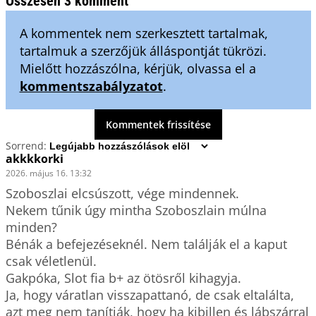
Összesen 3 komment
A kommentek nem szerkesztett tartalmak,
tartalmuk a szerzőjük álláspontját tükrözi.
Mielőtt hozzászólna, kérjük, olvassa el a
kommentszabályzatot
.
Kommentek frissítése
Sorrend:
akkkkorki
2026. május 16. 13:32
Szoboszlai elcsúszott, vége mindennek.

Nekem tűnik úgy mintha Szoboszlain múlna 
minden?

Bénák a befejezéseknél. Nem találják el a kaput 
csak véletlenül.

Gakpóka, Slot fia b+ az ötösről kihagyja.

Ja, hogy váratlan visszapattanó, de csak eltalálta, 
azt meg nem tanítják, hogy ha kibillen és lábszárral 