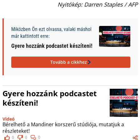
Nyitókép: Darren Staples / AFP
Miközben Ön ezt olvassa, valaki máshol
már kattintott erre:
Gyere hozzánk podcastet készíteni!
Tovább a cikkhez
Gyere hozzánk podcastet
készíteni!
Videó
Bérelhető a Mandiner korszerű stúdiója, mutatjuk a
részleteket!
0
0
0