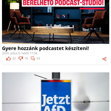
Gyere hozzánk podcastet készíteni!
2026. július 6. hétfő 11:58
32
16
92