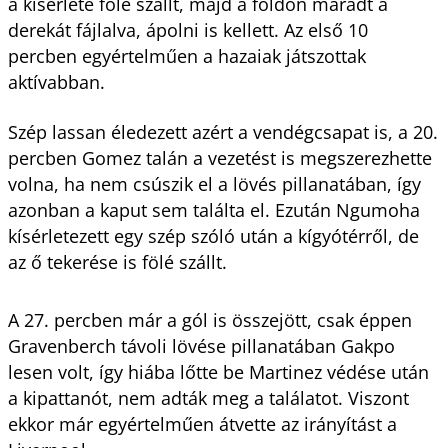
a kísérlete fölé szállt, majd a földön maradt a
derekát fájlalva, ápolni is kellett. Az első 10
percben egyértelműen a hazaiak játszottak
aktívabban.
Szép lassan éledezett azért a vendégcsapat is, a 20.
percben Gomez talán a vezetést is megszerezhette
volna, ha nem csúszik el a lövés pillanatában, így
azonban a kaput sem találta el. Ezután Ngumoha
kísérletezett egy szép szóló után a kígyótérről, de
az ő tekerése is fölé szállt.
A 27. percben már a gól is összejött, csak éppen
Gravenberch távoli lövése pillanatában Gakpo
lesen volt, így hiába lőtte be Martinez védése után
a kipattanót, nem adták meg a találatot. Viszont
ekkor már egyértelműen átvette az irányítást a