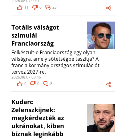
2026.08.07 09:01
11
0
23
Totális válságot
szimulál
Franciaország
Felkészült-e Franciaország egy olyan
válságra, amely sötétségbe taszítja? A
francia kormány országos szimulációt
tervez 2027-re.
2026.08.07 08:46
0
0
8
Kudarc
Zelenszkijnek:
megkérdezték az
ukránokat, kiben
bíznak leginkább