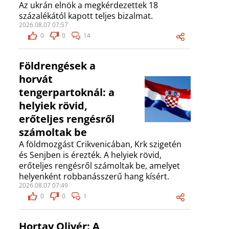
Az ukrán elnök a megkérdezettek 18
százalékától kapott teljes bizalmat.
2026.08.07 07:57
0
0
14
Földrengések a
horvát
tengerpartoknál: a
helyiek rövid,
erőteljes rengésről
számoltak be
A földmozgást Crikvenicában, Krk szigetén
és Senjben is érezték. A helyiek rövid,
erőteljes rengésről számoltak be, amelyet
helyenként robbanásszerű hang kísért.
2026.08.07 07:49
0
0
1
Hortay Olivér: A