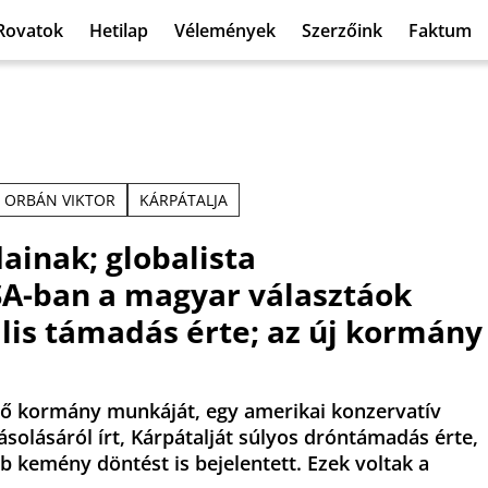
Rovatok
Hetilap
Vélemények
Szerzőink
Faktum
ORBÁN VIKTOR
KÁRPÁTALJA
ainak; globalista
SA-ban a magyar választáok
lis támadás érte; az új kormány
nő kormány munkáját, egy amerikai konzervatív
solásáról írt, Kárpátalját súlyos dróntámadás érte,
b kemény döntést is bejelentett. Ezek voltak a