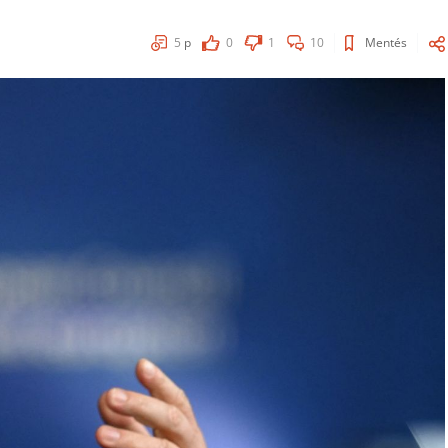
5
p
0
1
10
Mentés