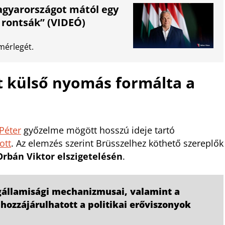
Magyarországot mától egy
e rontsák” (VIDEÓ)
mérlegét.
t külső nyomás formálta a
Péter
győzelme mögött hosszú ideje tartó
ott
. Az elemzés szerint Brüsszelhez köthető szereplők
rbán Viktor elszigetelésén
.
ogállamisági mechanizmusai, valamint a
 hozzájárulhatott a politikai erőviszonyok