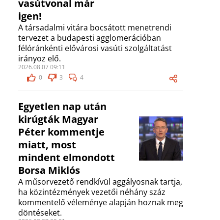
vasútvonal már
igen!
A társadalmi vitára bocsátott menetrendi
tervezet a budapesti agglomerációban
félóránkénti elővárosi vasúti szolgáltatást
irányoz elő.
2026.08.07 09:11
0
3
4
Egyetlen nap után
kirúgták Magyar
Péter kommentje
miatt, most
mindent elmondott
Borsa Miklós
A műsorvezető rendkívül aggályosnak tartja,
ha közintézmények vezetői néhány száz
kommentelő véleménye alapján hoznak meg
döntéseket.