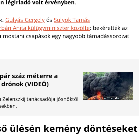
n légiriadó volt érvényben
.
ék.
Gulyás Gergely
és
Sulyok Tamás
rbán Anita külügyminiszter közölte
: bekérették az
 mostani csapások egy nagyobb támadássorozat
pár száz méterre a
z drónok (VIDEÓ)
Zelenszkij tanácsadója jósnőktől
sekben.
lső ülésén kemény döntéseket