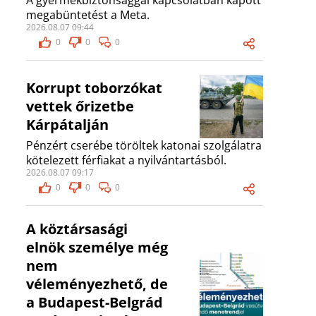
A gyermekbiztonsággal kapcsolatban kapott
megabüntetést a Meta.
2026.08.07 09:44
0
0
0
Korrupt toborzókat
vettek őrizetbe
Kárpátalján
Pénzért cserébe töröltek katonai szolgálatra
kötelezett férfiakat a nyilvántartásból.
2026.08.07 09:17
0
0
0
A köztársasági
elnök személye még
nem
véleményezhető, de
a Budapest-Belgrád