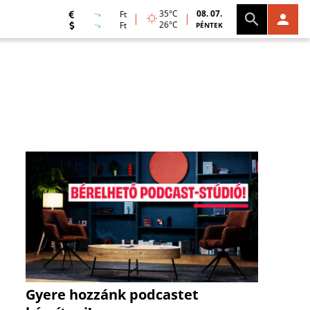
35°C
08. 07.
Ft
26°C
Ft
PÉNTEK
Gyere hozzánk podcastet