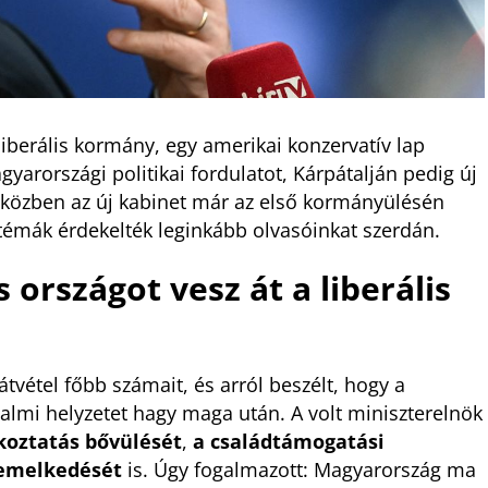
 liberális kormány, egy amerikai konzervatív lap
yarországi politikai fordulatot, Kárpátalján pedig új
iközben az új kabinet már az első kormányülésén
 témák érdekelték leginkább olvasóinkat szerdán.
 országot vesz át a liberális
tvétel főbb számait, és arról beszélt, hogy a
dalmi helyzetet hagy maga után. A volt miniszterelnök
lkoztatás bővülését
,
a családtámogatási
 emelkedését
is. Úgy fogalmazott: Magyarország ma