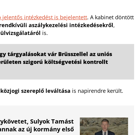
 jelentős intézkedést is bejelentett
. A kabinet döntött
rendkívüli aszálykezelési intézkedésekről
,
ülvizsgálatáról
is.
ogy tárgyalásokat vár Brüsszellel az uniós
ületen szigorú költségvetési kontrollt
b
közjogi szereplő leváltása
is napirendre került.
gykövetet, Sulyok Tamást
vannak az új kormány első