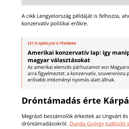
A cikk Lengyelország példáját is felhozza, ah
konzervatív politikai erőkre.
EZT IS AJÁNLJUK A TÉMÁBAN
Amerikai konzervatív lap: így manip
magyar választásokat
Az amerikai elemzés párhuzamot von Magyaror
arra figyelmeztet: a konzervatív, szuverenista 
erősebb intézményi nyomás alatt állnak.
Dróntámadás érte Kárpát
Megrázó beszámolók érkeztek az Ungvárt és m
dróntámadásokról.
Dunda György tudósító s