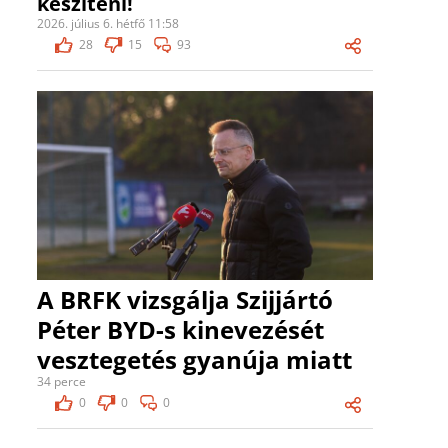
készíteni!
2026. július 6. hétfő 11:58
28
15
93
A BRFK vizsgálja Szijjártó
Péter BYD-s kinevezését
vesztegetés gyanúja miatt
34 perce
0
0
0