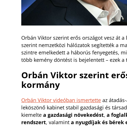
Orbán Viktor szerint erős országot vesz át a
szerint nemzetközi hálózatok segítették a mag
szintre emelkedett a háborús fenyegetés, m
több kemény döntést is bejelentett – ezek a
Orbán Viktor szerint erős
kormány
Orbán Viktor videóban ismertette
az átadás-á
leköszönő kabinet stabil gazdasági és társa
kiemelte
a gazdasági növekedést
,
a fogla
rendszert
, valamint
a nyugdíjak és bérek