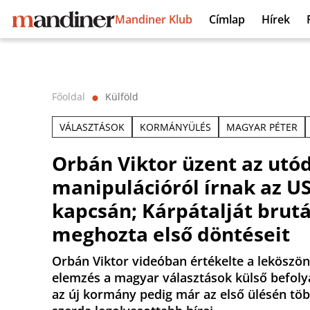
Mandiner Klub
Címlap
Hírek
Főoldal
Külföld
⬤
VÁLASZTÁSOK
KORMÁNYÜLÉS
MAGYAR PÉTER
Orbán Viktor üzent az utód
manipulációról írnak az U
kapcsán; Kárpátalját brutá
meghozta első döntéseit
Orbán Viktor videóban értékelte a leköszö
elemzés a magyar választások külső befolyá
az új kormány pedig már az első ülésén töb