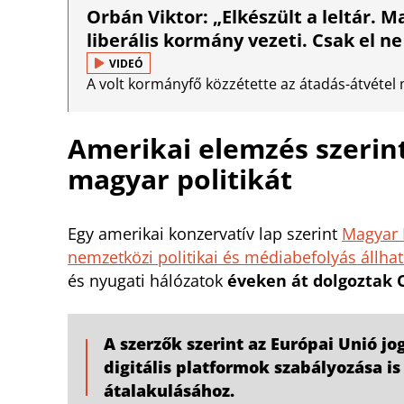
Orbán Viktor: „Elkészült a leltár. 
liberális kormány vezeti. Csak el n
VIDEÓ
A volt kormányfő közzétette az átadás-átvétel 
Amerikai elemzés szerin
magyar politikát
Egy amerikai konzervatív lap szerint
Magyar 
nemzetközi politikai és médiabefolyás állhat
és nyugati hálózatok
éveken át dolgoztak O
A szerzők szerint az Európai Unió j
digitális platformok szabályozása is
átalakulásához.