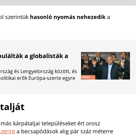
ol szerintük
hasonló nyomás nehezedik
a
ulálták a globalisták a
szág és Lengyelország között, és
politikai erők Európa-szerte egyre
alját
ás kárpátaljai településeket ért orosz
zerint
a becsapódások alig pár száz méterre