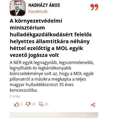
HADHÁZY ÁKOS
Facebook
A környezetvédelmi
minisztérium
hulladékgazdálkodásért felelős
helyettes államtitkára néhány
héttel ezelőttig a MOL egyik
vezető jogásza volt
A NER egyik legnagyobb, legszemtelenebb,
legnyíltabb és legkártékonyabb
bűncselekménye volt az, hogy a MOL egyik
pillanatról a másikra megkapta a teljes
magyar hulladékbizniszt 35 éves
koncesszióba.
2 órája
0
20
29