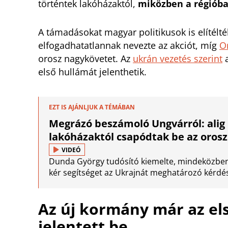
történtek lakóházaktól,
miközben a régióba
A támadásokat magyar politikusok is elítélt
elfogadhatatlannak nevezte az akciót, míg
O
orosz nagykövetet. Az
ukrán vezetés szerint
a
első hullámát jelenthetik.
EZT IS AJÁNLJUK A TÉMÁBAN
Megrázó beszámoló Ungvárról: alig 
lakóházaktól csapódtak be az oros
VIDEÓ
Dunda György tudósító kiemelte, mindeközben 
kér segítséget az Ukrajnát meghatározó kérdé
Az új kormány már az e
jelentett be