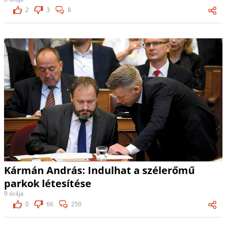
2
3
8
Kármán András: Indulhat a szélerőmű
parkok létesítése
9 órája
0
66
250