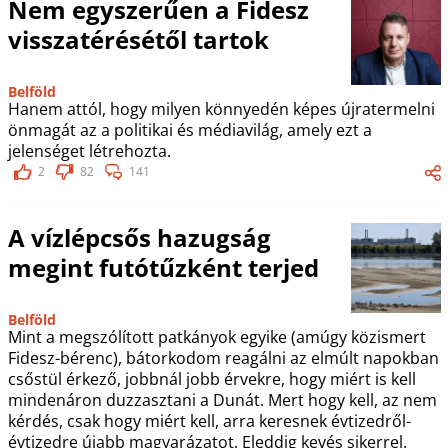
Nem egyszerűen a Fidesz
visszatérésétől tartok
Belföld
Hanem attól, hogy milyen könnyedén képes újratermelni
önmagát az a politikai és médiavilág, amely ezt a
jelenséget létrehozta.
2
82
141
A vízlépcsős hazugság
megint futótűzként terjed
Belföld
Mint a megszólított patkányok egyike (amúgy közismert
Fidesz-bérenc), bátorkodom reagálni az elmúlt napokban
csőstül érkező, jobbnál jobb érvekre, hogy miért is kell
mindenáron duzzasztani a Dunát. Mert hogy kell, az nem
kérdés, csak hogy miért kell, arra keresnek évtizedről-
évtizedre újabb magyarázatot. Eleddig kevés sikerrel.