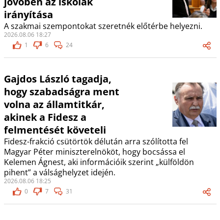
jövőben az iskolák
irányítása
A szakmai szempontokat szeretnék előtérbe helyezni.
2026.08.06 18:27
1
6
24
Gajdos László tagadja,
hogy szabadságra ment
volna az államtitkár,
akinek a Fidesz a
felmentését követeli
Fidesz-frakció csütörtök délután arra szólította fel
Magyar Péter miniszterelnököt, hogy bocsássa el
Kelemen Ágnest, aki információik szerint „külföldön
pihent” a válsághelyzet idején.
2026.08.06 18:25
0
7
31