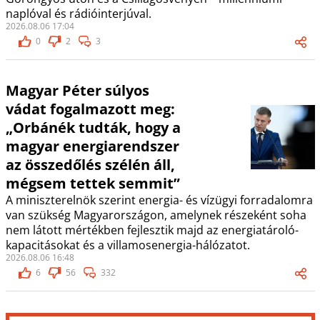
naplóval és rádióinterjúval.
2026.08.06 17:04
0
2
3
Magyar Péter súlyos
vádat fogalmazott meg:
„Orbánék tudták, hogy a
magyar energiarendszer
az összedőlés szélén áll,
mégsem tettek semmit”
A miniszterelnök szerint energia- és vízügyi forradalomra
van szükség Magyarországon, amelynek részeként soha
nem látott mértékben fejlesztik majd az energiatároló-
kapacitásokat és a villamosenergia-hálózatot.
2026.08.06 16:48
6
56
332