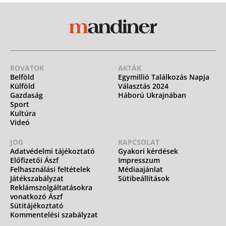
ROVATOK
AKTÁK
Belföld
Egymillió Találkozás Napja
Külföld
Választás 2024
Gazdaság
Háború Ukrajnában
Sport
Kultúra
Videó
JOG
KAPCSOLAT
Adatvédelmi tájékoztató
Gyakori kérdések
Előfizetői Ászf
Impresszum
Felhasználási feltételek
Médiaajánlat
Játékszabályzat
Sütibeállítások
Reklámszolgáltatásokra
vonatkozó Ászf
Sütitájékoztató
Kommentelési szabályzat