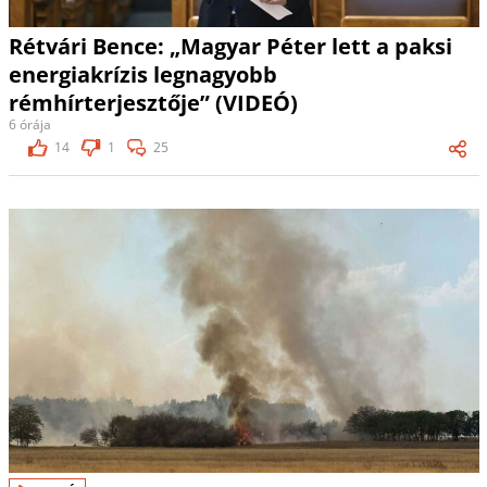
Rétvári Bence: „Magyar Péter lett a paksi
energiakrízis legnagyobb
rémhírterjesztője” (VIDEÓ)
6 órája
14
1
25