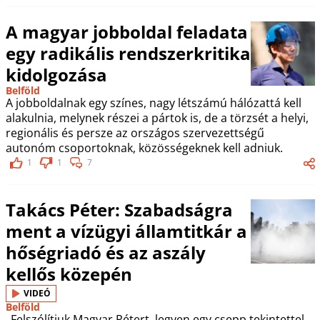
A magyar jobboldal feladata
egy radikális rendszerkritika
kidolgozása
Belföld
A jobboldalnak egy színes, nagy létszámú hálózattá kell
alakulnia, melynek részei a pártok is, de a törzsét a helyi,
regionális és persze az országos szervezettségű
autonóm csoportoknak, közösségeknek kell adniuk.
1
1
7
Takács Péter: Szabadságra
ment a vízügyi államtitkár a
hőségriadó és az aszály
kellős közepén
VIDEÓ
Belföld
„Felszólítjuk Magyar Pétert, legyen egy csepp tekintettel