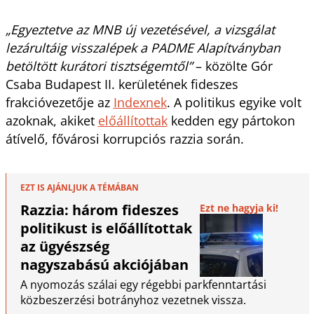
„Egyeztetve az MNB új vezetésével, a vizsgálat
lezárultáig visszalépek a PADME Alapítványban
betöltött kurátori tisztségemtől”
– közölte Gór
Csaba Budapest II. kerületének fideszes
frakcióvezetője az
Indexnek
. A politikus egyike volt
azoknak, akiket
előállítottak
kedden egy pártokon
átívelő, fővárosi korrupciós razzia során.
EZT IS AJÁNLJUK A TÉMÁBAN
Razzia: három fideszes
Ezt ne hagyja ki!
politikust is előállítottak
az ügyészség
nagyszabású akciójában
A nyomozás szálai egy régebbi parkfenntartási
közbeszerzési botrányhoz vezetnek vissza.