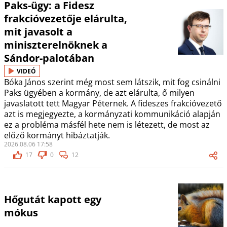
Paks-ügy: a Fidesz
frakcióvezetője elárulta,
mit javasolt a
miniszterelnöknek a
Sándor-palotában
VIDEÓ
Bóka János szerint még most sem látszik, mit fog csinálni
Paks ügyében a kormány, de azt elárulta, ő milyen
javaslatott tett Magyar Péternek. A fideszes frakcióvezető
azt is megjegyezte, a kormányzati kommunikáció alapján
ez a probléma másfél hete nem is létezett, de most az
előző kormányt hibáztatják.
2026.08.06 17:58
17
0
12
Hőgutát kapott egy
mókus