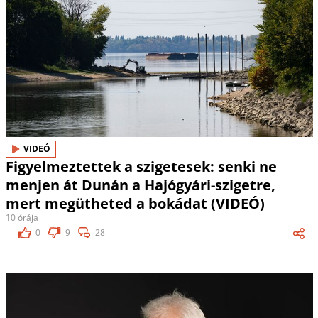
VIDEÓ
Figyelmeztettek a szigetesek: senki ne
menjen át Dunán a Hajógyári-szigetre,
mert megütheted a bokádat (VIDEÓ)
10 órája
0
9
28