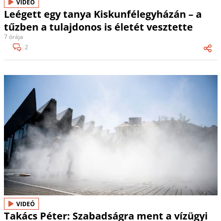
VIDEÓ
Leégett egy tanya Kiskunfélegyházán – a
tűzben a tulajdonos is életét vesztette
7 órája
2
VIDEÓ
Takács Péter: Szabadságra ment a vízügyi