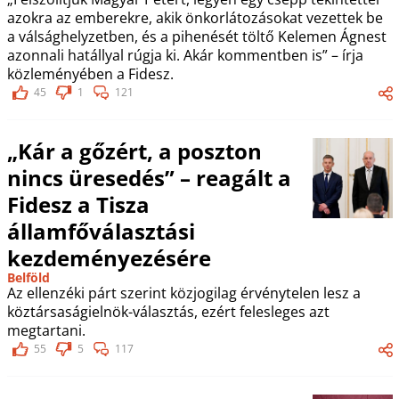
azokra az emberekre, akik önkorlátozásokat vezettek be
a válsághelyzetben, és a pihenését töltő Kelemen Ágnest
azonnali hatállyal rúgja ki. Akár kommentben is” – írja
közleményében a Fidesz.
45
1
121
„Kár a gőzért, a poszton
nincs üresedés” – reagált a
Fidesz a Tisza
államfőválasztási
kezdeményezésére
Belföld
Az ellenzéki párt szerint közjogilag érvénytelen lesz a
köztársaságielnök-választás, ezért felesleges azt
megtartani.
55
5
117