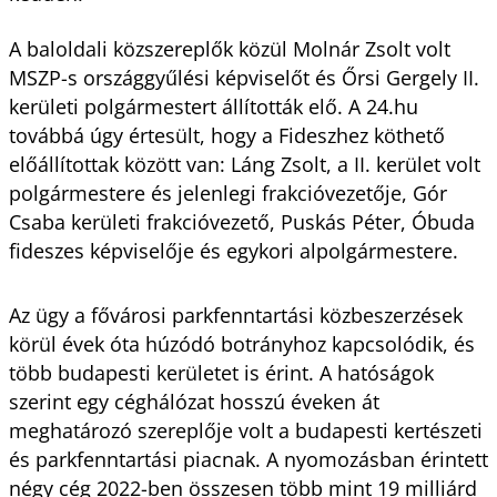
A baloldali közszereplők közül Molnár Zsolt volt
MSZP-s országgyűlési képviselőt és Őrsi Gergely II.
kerületi polgármestert állították elő. A 24.hu
továbbá úgy értesült, hogy a Fideszhez köthető
előállítottak között van: Láng Zsolt, a II. kerület volt
polgármestere és jelenlegi frakcióvezetője, Gór
Csaba kerületi frakcióvezető, Puskás Péter, Óbuda
fideszes képviselője és egykori alpolgármestere.
Az ügy a fővárosi parkfenntartási közbeszerzések
körül évek óta húzódó botrányhoz kapcsolódik, és
több budapesti kerületet is érint. A hatóságok
szerint egy céghálózat hosszú éveken át
meghatározó szereplője volt a budapesti kertészeti
és parkfenntartási piacnak. A nyomozásban érintett
négy cég 2022-ben összesen több mint 19 milliárd