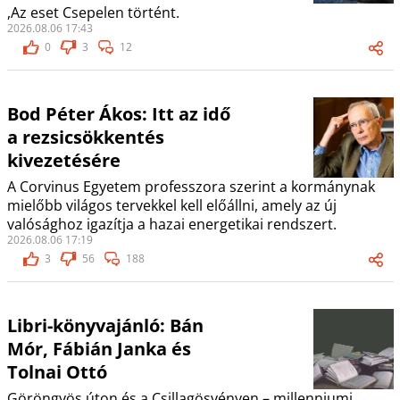
,Az eset Csepelen történt.
2026.08.06 17:43
0
3
12
Bod Péter Ákos: Itt az idő
a rezsicsökkentés
kivezetésére
A Corvinus Egyetem professzora szerint a kormánynak
mielőbb világos tervekkel kell előállni, amely az új
valósághoz igazítja a hazai energetikai rendszert.
2026.08.06 17:19
3
56
188
Libri-könyvajánló: Bán
Mór, Fábián Janka és
Tolnai Ottó
Göröngyös úton és a Csillagösvényen – millenniumi