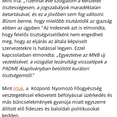
Mint írta:
„Tizenhat éve szolgálom a kerületet
tisztességesen, a jogszabályok maradéktalan
betartásával, és ez a jövőben sem fog változni.
Bízom benne, hogy mielőbb tisztázódik az igazság
ebben az ügyben.”
Az Indexnek azt is elmondta,
hogy felelős tisztségviselőként nem engedheti
meg, hogy az eljárás az általa képviselt
szervezetekre is hatással legyen. Ezzel
kapcsolatban elmondta: „
Egyeztetve az MNB új
vezetésével, a vizsgálat lezárultáig visszalépek a
PADME Alapítványban betöltött kurátori
tisztségemtől.
”
Mint
írtuk
, a Központi Nyomozó Főügyészség
vesztegetéssel elkövetett befolyással üzérkedés és
más bűncselekmények gyanúja miatt egyszerre
állított elő fideszes és baloldali politikusokat
kedden.