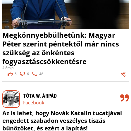
Megkönnyebbülhetünk: Magyar
Péter szerint péntektől már nincs
szükség az önkéntes
fogyasztáscsökkentésre
4 órája
5
6
48
TÓTA W. ÁRPÁD
Facebook
Az is lehet, hogy Novák Katalin tucatjával
engedett szabadon veszélyes tiszás
bűnözőket, és ezért a lapítás!