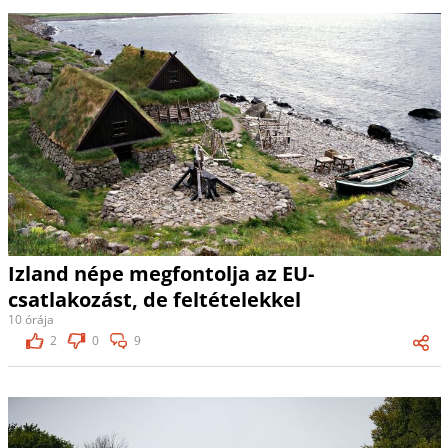
Izland népe megfontolja az EU-
csatlakozást, de feltételekkel
10 órája
2
0
9