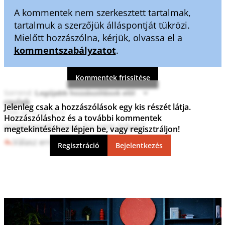
A kommentek nem szerkesztett tartalmak,
tartalmuk a szerzőjük álláspontját tükrözi.
Mielőtt hozzászólna, kérjük, olvassa el a
kommentszabályzatot
.
Kommentek frissítése
Sorrend:
csulak
Jelenleg csak a hozzászólások egy kis részét látja.
2026. június 03. 18:12
Hozzászóláshoz és a további kommentek
miert lepett vissza ha nem hibas?
megtekintéséhez lépjen be, vagy regisztráljon!
Válasz erre
0
0
Regisztráció
Bejelentkezés