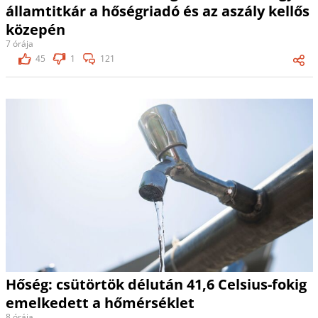
államtitkár a hőségriadó és az aszály kellős
közepén
7 órája
45
1
121
Hőség: csütörtök délután 41,6 Celsius-fokig
emelkedett a hőmérséklet
8 órája