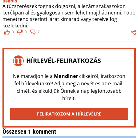
Belföld
A tűzszerészek fognak dolgozni, a lezárt szakaszokon
kerékpárral és gyalogosan sem lehet majd átmenni. Több
menetrend szerinti járat kimarad vagy terelve fog
közlekedni.
0
0
2
HÍRLEVÉL-FELIRATKOZÁS
Ne maradjon le a
Mandiner
cikkeiről, iratkozzon
fel hírlevelünkre! Adja meg a nevét és az e-mail-
címét, és elküldjük Önnek a nap legfontosabb
híreit.
FELIRATKOZOM A HÍRLEVÉLRE
Összesen 1 komment