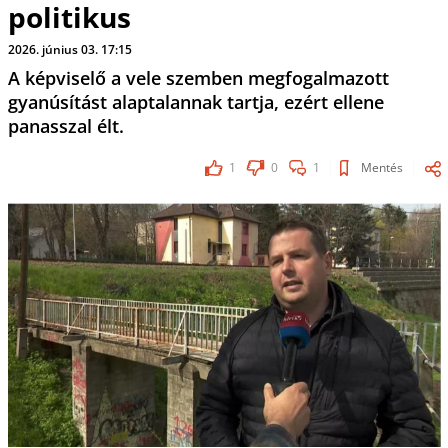
politikus
2026. június 03. 17:15
A képviselő a vele szemben megfogalmazott
gyanúsítást alaptalannak tartja, ezért ellene
panasszal élt.
1
0
1
Mentés