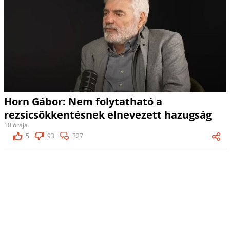
Horn Gábor: Nem folytatható a
rezsicsökkentésnek elnevezett hazugság
10 órája
5
93
327