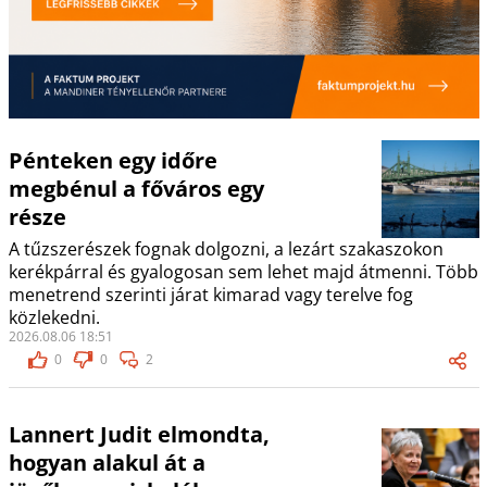
Pénteken egy időre
megbénul a főváros egy
része
A tűzszerészek fognak dolgozni, a lezárt szakaszokon
kerékpárral és gyalogosan sem lehet majd átmenni. Több
menetrend szerinti járat kimarad vagy terelve fog
közlekedni.
2026.08.06 18:51
0
0
2
Lannert Judit elmondta,
hogyan alakul át a