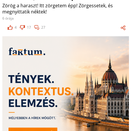
Zörög a haraszt! Itt zörgetem épp! Zörgessetek, és
megnyittatik néktek!
6 órája
4
17
27