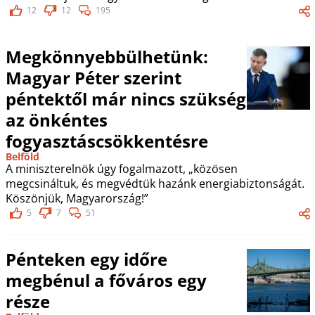
12
12
195
Megkönnyebbülhetünk:
Magyar Péter szerint
péntektől már nincs szükség
az önkéntes
fogyasztáscsökkentésre
Belföld
A miniszterelnök úgy fogalmazott, „közösen
megcsináltuk, és megvédtük hazánk energiabiztonságát.
Köszönjük, Magyarország!”
5
7
51
Pénteken egy időre
megbénul a főváros egy
része