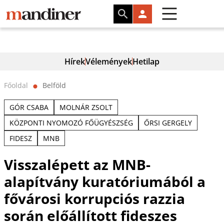
Hírek
Vélemények
Hetilap
Főoldal
Belföld
⬤
GÓR CSABA
MOLNÁR ZSOLT
KÖZPONTI NYOMOZÓ FŐÜGYÉSZSÉG
ŐRSI GERGELY
FIDESZ
MNB
Visszalépett az MNB-
alapítvány kuratóriumából a
fővárosi korrupciós razzia
során előállított fideszes