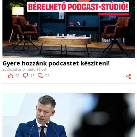
Gyere hozzánk podcastet készíteni!
2026. július 6. hétfő 11:58
28
15
93