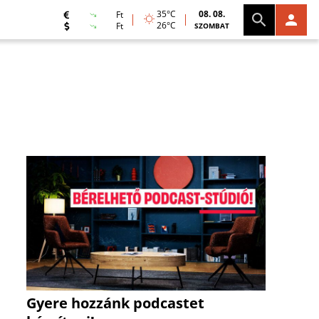
35°C
08. 08.
Ft
26°C
Ft
SZOMBAT
Gyere hozzánk podcastet