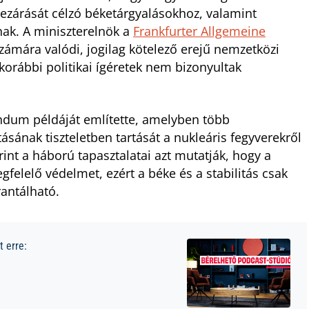
lezárását célzó béketárgyalásokhoz, valamint
nak. A miniszterelnök a
Frankfurter Allgemeine
zámára valódi, jogilag kötelező erejű nemzetközi
korábbi politikai ígéretek nem bizonyultak
dum példáját említette, amelyben több
itásának tiszteletben tartását a nukleáris fegyverekről
int a háború tapasztalatai azt mutatják, hogy a
gfelelő védelmet, ezért a béke és a stabilitás csak
antálható.
 erre: