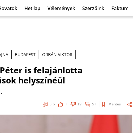
Rovatok
Hetilap
Vélemények
Szerzőink
Faktum
AJNA
BUDAPEST
ORBÁN VIKTOR
éter is felajánlotta
sok helyszínéül
.
3
p
1
19
51
Mentés