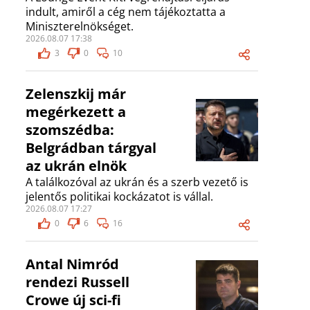
indult, amiről a cég nem tájékoztatta a
Miniszterelnökséget.
2026.08.07 17:38
3
0
10
Zelenszkij már
megérkezett a
szomszédba:
Belgrádban tárgyal
az ukrán elnök
A találkozóval az ukrán és a szerb vezető is
jelentős politikai kockázatot is vállal.
2026.08.07 17:27
0
6
16
Antal Nimród
rendezi Russell
Crowe új sci-fi