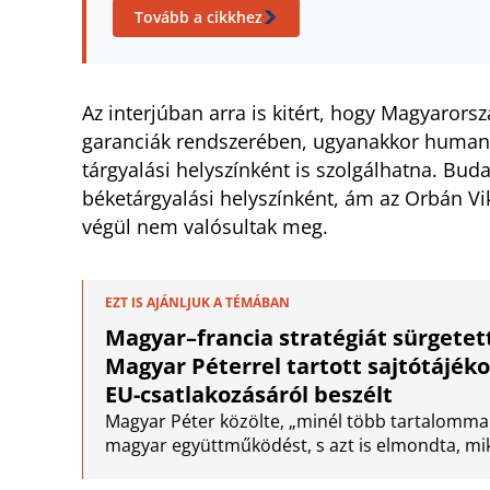
Tovább a cikkhez
Az interjúban arra is kitért, hogy Magyaror
garanciák rendszerében, ugyanakkor humanitá
tárgyalási helyszínként is szolgálhatna. Bud
béketárgyalási helyszínként, ám az Orbán Vik
végül nem valósultak meg.
EZT IS AJÁNLJUK A TÉMÁBAN
Magyar–francia stratégiát sürget
Magyar Péterrel tartott sajtótájék
EU-csatlakozásáról beszélt
Magyar Péter közölte, „minél több tartalommal
magyar együttműködést, s azt is elmondta, miko