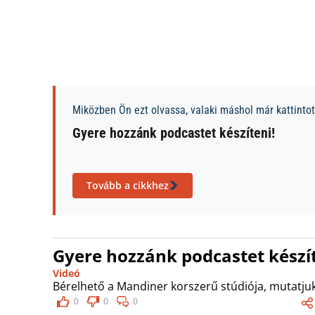
Miközben Ön ezt olvassa, valaki máshol már kattintott
Gyere hozzánk podcastet készíteni!
Tovább a cikkhez
Gyere hozzánk podcastet készít
Videó
Bérelhető a Mandiner korszerű stúdiója, mutatjuk
0
0
0