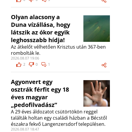
Olyan alacsony a
Duna vízállása, hogy
látszik az ókor egyik
leghosszabb hídja!
Az átkelőt vélhetően Krisztus után 367-ben
rombolták le.
2026.08.07 19:06
2
0
1
Agyonvert egy
osztrák férfit egy 18
éves magyar
„pedofilvadász”
A 29 éves áldozatot csütörtökön reggel
találták holtan egy családi házban a Bécstől
északra fekvő Langenzersdorf településen.
2026.08.07 18:47