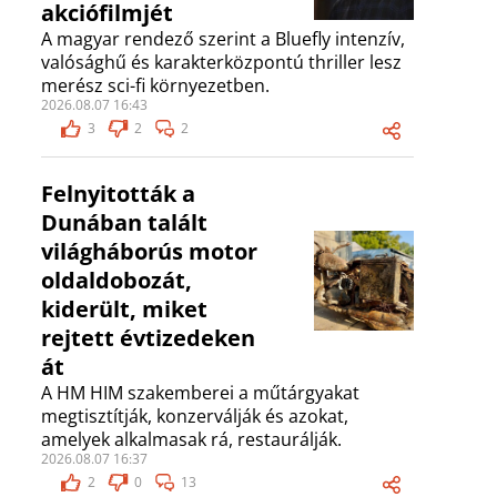
akciófilmjét
A magyar rendező szerint a Bluefly intenzív,
valósághű és karakterközpontú thriller lesz
merész sci-fi környezetben.
2026.08.07 16:43
3
2
2
Felnyitották a
Dunában talált
világháborús motor
oldaldobozát,
kiderült, miket
rejtett évtizedeken
át
A HM HIM szakemberei a műtárgyakat
megtisztítják, konzerválják és azokat,
amelyek alkalmasak rá, restaurálják.
2026.08.07 16:37
2
0
13