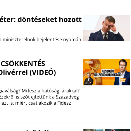
éter: döntéseket hozott
a miniszterelnök bejelentése nyomán.
ZSICSÖKKENTÉS
livérrel (VIDEÓ)
aválság? Mi lesz a hatósági árakkal?
zekről is szót ejtettünk a Századvég
azt is, miért csatlakozik a Fidesz