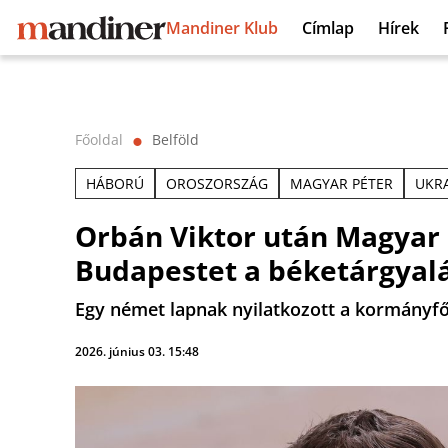
Mandiner Klub
Címlap
Hírek
Főoldal
Belföld
⬤
HÁBORÚ
OROSZORSZÁG
MAGYAR PÉTER
UKR
Orbán Viktor után Magyar P
Budapestet a béketárgyalá
Egy német lapnak nyilatkozott a kormányfő
2026. június 03. 15:48