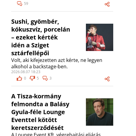
59
Sushi, gyömbér,
kókuszvíz, porcelán
– ezeket kérték
idén a Sziget
sztárfellépői
Volt, aki kifejezetten azt kérte, ne legyen
alkohol a backstage-ben.
2026.08.07 18:23
0
5
3
A Tisza-kormány
felmondta a Balásy
Gyula-féle Lounge
Eventtel kötött
keretszerződését
A Lounge Event Kft. végrehajtási eljárás