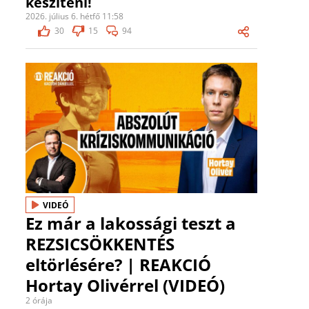
készíteni!
2026. július 6. hétfő 11:58
30
15
94
VIDEÓ
Ez már a lakossági teszt a
REZSICSÖKKENTÉS
eltörlésére? | REAKCIÓ
Hortay Olivérrel (VIDEÓ)
2 órája