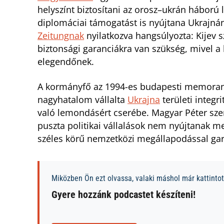
helyszínt biztosítani az orosz–ukrán háború 
diplomáciai támogatást is nyújtana Ukrajná
Zeitungnak
nyilatkozva hangsúlyozta: Kijev s
biztonsági garanciákra van szükség, mivel a 
elegendőnek.
A kormányfő az 1994-es budapesti memoran
nagyhatalom vállalta
Ukrajna
területi integr
való lemondásért cserébe. Magyar Péter szer
puszta politikai vállalások nem nyújtanak me
széles körű nemzetközi megállapodással gar
Miközben Ön ezt olvassa, valaki máshol már kattintott
Gyere hozzánk podcastet készíteni!