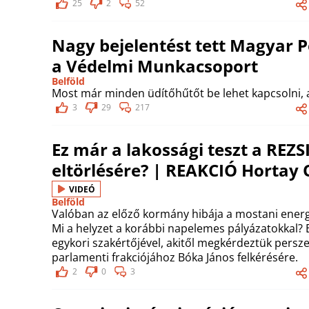
25
2
52
Nagy bejelentést tett Magyar P
a Védelmi Munkacsoport
Belföld
Most már minden üdítőhűtőt be lehet kapcsolni, 
3
29
217
Ez már a lakossági teszt a RE
eltörlésére? | REAKCIÓ Hortay O
VIDEÓ
Belföld
Valóban az előző kormány hibája a mostani energi
Mi a helyzet a korábbi napelemes pályázatokkal? E
egykori szakértőjével, akitől megkérdeztük persze 
parlamenti frakciójához Bóka János felkérésére.
2
0
3