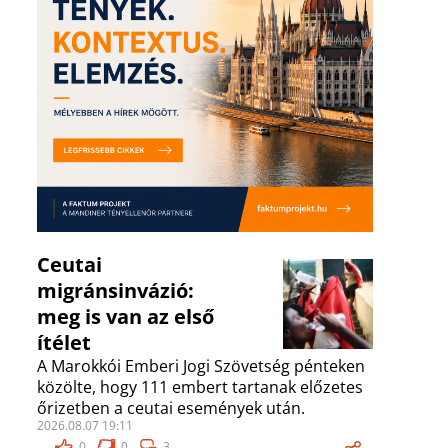
Ceutai
migránsinvázió:
meg is van az első
ítélet
A Marokkói Emberi Jogi Szövetség pénteken
közölte, hogy 111 embert tartanak előzetes
őrizetben a ceutai események után.
2026.08.07 19:11
0
0
3