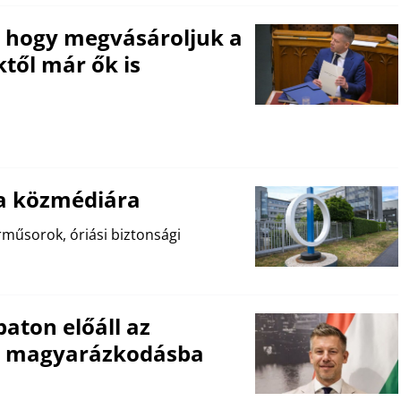
, hogy megvásároljuk a
től már ők is
 a közmédiára
rműsorok, óriási biztonsági
aton előáll az
os magyarázkodásba