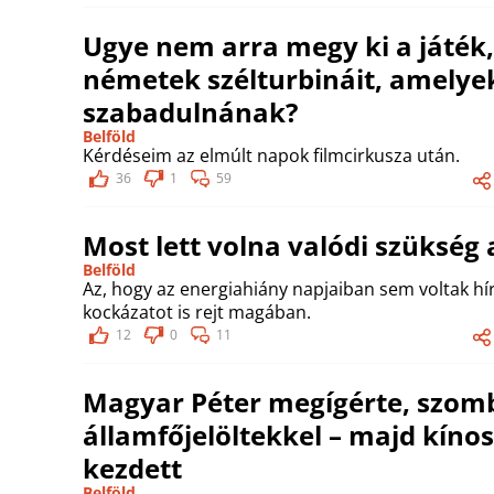
Ugye nem arra megy ki a játék
németek szélturbináit, amelyek
szabadulnának?
Belföld
Kérdéseim az elmúlt napok filmcirkusza után.
36
1
59
Most lett volna valódi szükség
Belföld
Az, hogy az energiahiány napjaiban sem voltak hí
kockázatot is rejt magában.
12
0
11
Magyar Péter megígérte, szomb
államfőjelöltekkel – majd kín
kezdett
Belföld