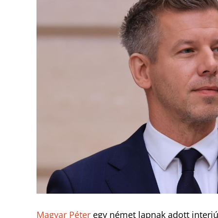
Magyar Péter
egy német lapnak adott interjú