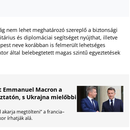
szág nem lehet meghatározó szereplő a biztonsági
rius és diplomáciai segítséget nyújthat, illetve
apest neve korábban is felmerült lehetséges
tor által belebegtetett magas szintű egyeztetések
ett Emmanuel Macron a
oztatón, s Ukrajna mielőbbi
 akarja megtölteni” a francia–
r írhatják alá.