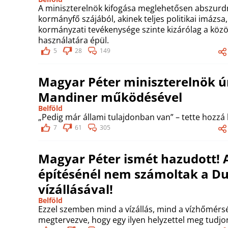
A miniszterelnök kifogása meglehetősen abszurd
kormányfő szájából, akinek teljes politikai imázs
kormányzati tevékenysége szinte kizárólag a köz
használatára épül.
5
28
149
Magyar Péter miniszterelnök úr
Mandiner működésével
Belföld
„Pedig már állami tulajdonban van” – tette hozzá
7
61
305
Magyar Péter ismét hazudott! Az
építésénél nem számoltak a D
vízállásával!
Belföld
Ezzel szemben mind a vízállás, mind a vízhőmérsék
megtervezve, hogy egy ilyen helyzettel meg tudjo