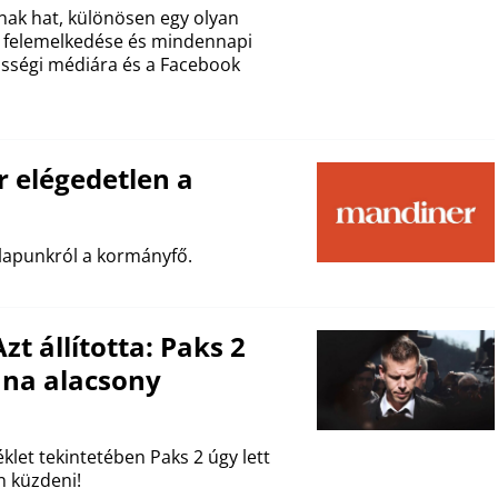
nak hat, különösen egy olyan
a, felemelkedése és mindennapi
össégi médiára és a Facebook
 elégedetlen a
 lapunkról a kormányfő.
t állította: Paks 2
una alacsony
let tekintetében Paks 2 úgy lett
n küzdeni!