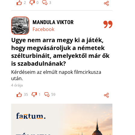
2
0
3
MANDULA VIKTOR
Facebook
Ugye nem arra megy ki a játék,
hogy megvásároljuk a németek
szélturbináit, amelyektől már ők
is szabadulnának?
Kérdéseim az elmúlt napok filmcirkusza
után.
4 órája
35
1
59