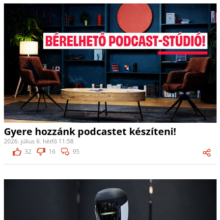
Gyere hozzánk podcastet készíteni!
2026. július 6. hétfő 11:58
32
16
95