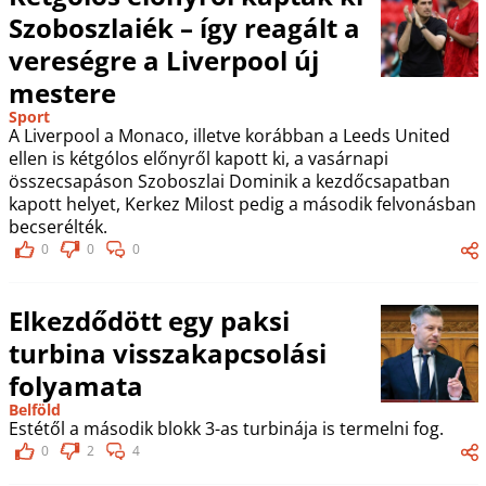
Szoboszlaiék – így reagált a
vereségre a Liverpool új
mestere
Sport
A Liverpool a Monaco, illetve korábban a Leeds United
ellen is kétgólos előnyről kapott ki, a vasárnapi
összecsapáson Szoboszlai Dominik a kezdőcsapatban
kapott helyet, Kerkez Milost pedig a második felvonásban
becserélték.
0
0
0
Elkezdődött egy paksi
turbina visszakapcsolási
folyamata
Belföld
Estétől a második blokk 3-as turbinája is termelni fog.
0
2
4