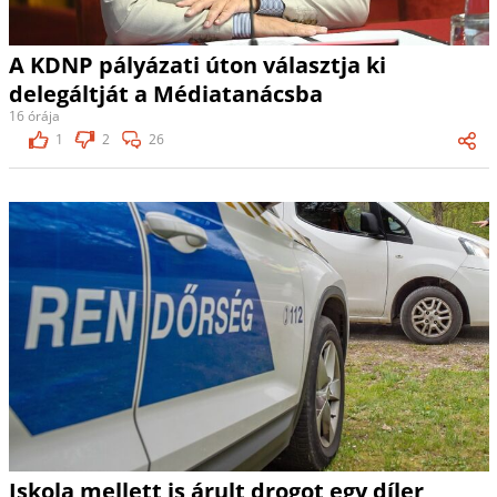
A KDNP pályázati úton választja ki
delegáltját a Médiatanácsba
16 órája
1
2
26
Iskola mellett is árult drogot egy díler,