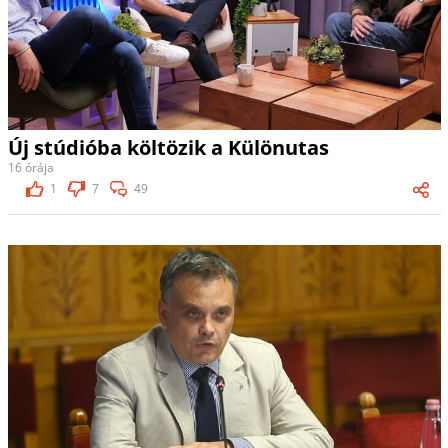
Új stúdióba költözik a Különutas
16 órája
1
7
49