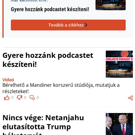
Gyere hozzánk podcastet készíteni!
Tovább a cikkhez
Gyere hozzánk podcastet
készíteni!
Videó
Bérelhető a Mandiner korszerű stúdiója, mutatjuk a
részleteket!
0
0
0
Nincs vége: Netanjahu
elutasította Trump