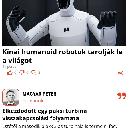
Kínai humanoid robotok tarolják le
a világot
41 perce
0
0
2
MAGYAR PÉTER
Facebook
Elkezdődött egy paksi turbina
visszakapcsolási folyamata
Estétől a második blokk 3-as turbinája is termelni fog.