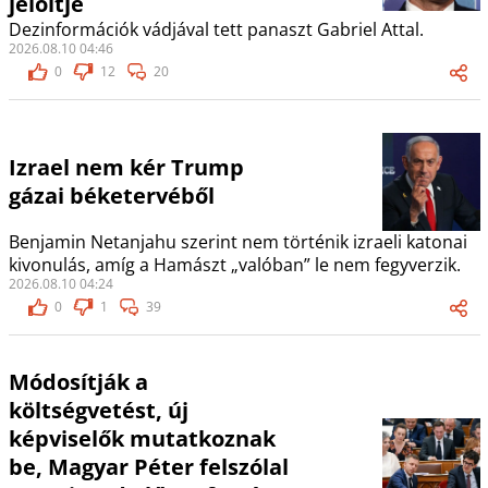
jelöltje
Dezinformációk vádjával tett panaszt Gabriel Attal.
2026.08.10 04:46
0
12
20
Izrael nem kér Trump
gázai béketervéből
Benjamin Netanjahu szerint nem történik izraeli katonai
kivonulás, amíg a Hamászt „valóban” le nem fegyverzik.
2026.08.10 04:24
0
1
39
Módosítják a
költségvetést, új
képviselők mutatkoznak
be, Magyar Péter felszólal