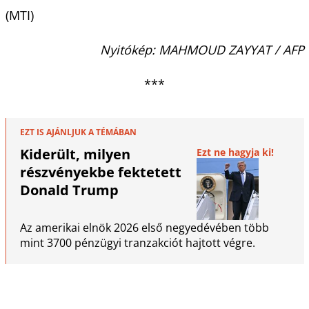
(MTI)
Nyitókép: MAHMOUD ZAYYAT / AFP
***
EZT IS AJÁNLJUK A TÉMÁBAN
Kiderült, milyen
Ezt ne hagyja ki!
részvényekbe fektetett
Donald Trump
Az amerikai elnök 2026 első negyedévében több
mint 3700 pénzügyi tranzakciót hajtott végre.