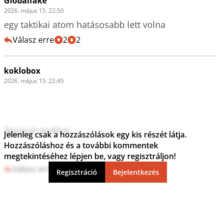
Globalfake
2026. május 15. 22:50
egy taktikai atom hatásosabb lett volna
Válasz erre
2
2
koklobox
2026. május 15. 22:45
Ágyúval verébre....

Jelenleg csak a hozzászólások egy kis részét látja.
Hozzászóláshoz és a további kommentek
megtekintéséhez lépjen be, vagy regisztráljon!
Válasz erre
2
1
Regisztráció
Bejelentkezés