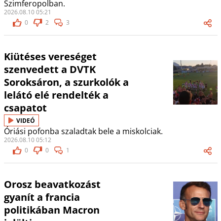
Szimferopolban.
2026.08.10 05:21
0
2
3
Kiütéses vereséget
szenvedett a DVTK
Soroksáron, a szurkolók a
lelátó elé rendelték a
csapatot
VIDEÓ
Óriási pofonba szaladtak bele a miskolciak.
2026.08.10 05:12
0
0
1
Orosz beavatkozást
gyanít a francia
politikában Macron