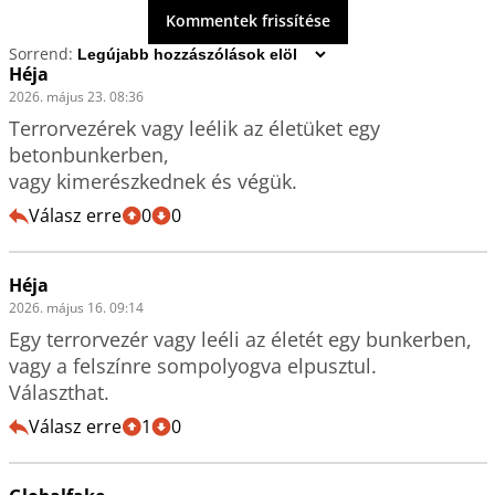
Kommentek frissítése
Sorrend:
Héja
2026. május 23. 08:36
Terrorvezérek vagy leélik az életüket egy 
betonbunkerben,

vagy kimerészkednek és végük.
Válasz erre
0
0
Héja
2026. május 16. 09:14
Egy terrorvezér vagy leéli az életét egy bunkerben, 
vagy a felszínre sompolyogva elpusztul.

Választhat.
Válasz erre
1
0