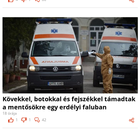
Kövekkel, botokkal és fejszékkel támadtak
a mentősökre egy erdélyi faluban
18 órája
1
1
42