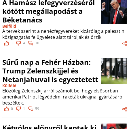
A Hamász lefegyverzéséről
kötött megállapodást a
Béketanács
Belföld
A tervek szerint a nehézfegyvereket kizárólag a palesztin
közigazgatás felügyelete alatt tárolják és őrzik.
1
4
30
Sűrű nap a Fehér Házban:
Trump Zelenszkijjel és
Netanjahuval is egyeztetett
Külföld
Előzőleg Zelenszkij arról számolt be, hogy elsősorban
amerikai Patriot légvédelmi rakéták ukrajnai gyártásáról
beszéltek.
0
1
59
Kétgólos előnyről kaptak ki