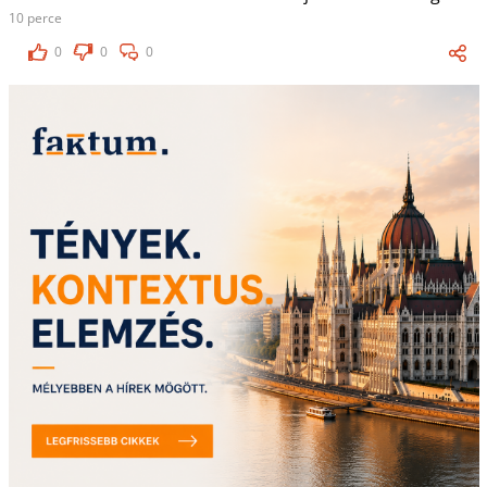
10 perce
0
0
0