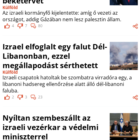
béketervét
Külföld
Az izraeli kormányfő kijelentette: amíg ő vezeti az
országot, addig Gázában nem lesz palesztin állam.
4
7
80
Izrael elfoglalt egy falut Dél-
Libanonban, ezzel
megállapodást sérthetett
Külföld
Izraeli csapatok hatoltak be szombatra virradóra egy, a
libanoni hadsereg ellenőrzése alatt álló dél-libanoni
faluba.
2
3
23
Nyíltan szembeszállt az
izraeli vezérkar a védelmi
miniszterrel