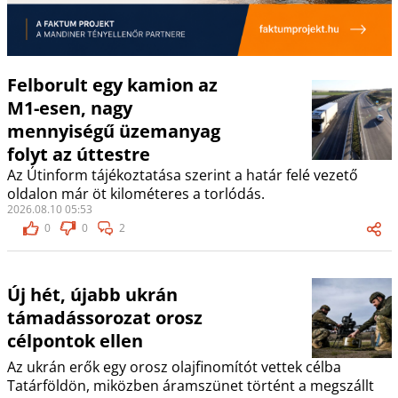
Felborult egy kamion az
M1-esen, nagy
mennyiségű üzemanyag
folyt az úttestre
Az Útinform tájékoztatása szerint a határ felé vezető
oldalon már öt kilométeres a torlódás.
2026.08.10 05:53
0
0
2
Új hét, újabb ukrán
támadássorozat orosz
célpontok ellen
Az ukrán erők egy orosz olajfinomítót vettek célba
Tatárföldön, miközben áramszünet történt a megszállt