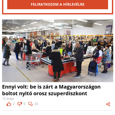
FELIRATKOZOM A HÍRLEVÉLRE
Ennyi volt: be is zárt a Magyarországon
boltot nyitó orosz szuperdiszkont
12 órája
2
5
33