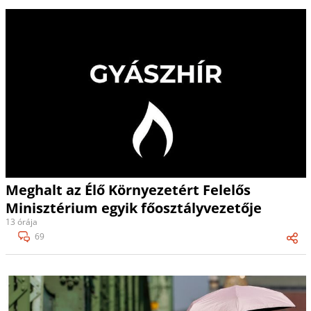
Meghalt az Élő Környezetért Felelős
Minisztérium egyik főosztályvezetője
13 órája
69