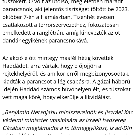
túszokért. Ő volt az utolsó, még életben maradt
parancsnok, aki jelentős tisztséget töltött be 2023.
október 7-én a Hamászban. Tizenhét évesen
csatlakozott a terrorszervezethez, fokozatosan
emelkedett a ranglétrán, amíg kinevezték az öt
dandár egyikének parancsnokává.
Az akció előtt mintegy másfél hétig követték
Haddádot, arra vártak, hogy előjöjjön a
rejtekhelyéről, és amikor erről megbizonyosodtak,
kiadták a parancsot a légicsapásra. A gázai háború
idején Haddád számos búvóhelyen élt, és túszokat
vett maga köré, hogy elkerülje a likvidálást.
„Benjámin Netanjahu miniszterelnök és Jiszráel Kac
védelmi miniszter utasítására az izraeli hadsereg
Gázában megtámadta a fő tömeggyilkost, Iz ad-Dín