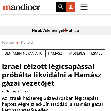
Hírek
Vélemények
Hetilap
Főoldal
Külföld
⬤
BENJÁMIN NETANJAHU
HAMÁSZ
HADSEREG
IZRAEL
Izrael célzott légicsapással
próbálta likvidálni a Hamász
gázai vezetőjét
2026. május 15. 22:19
Az izraeli hadsereg Gázavárosban légicsapást
hajtott végre Iz ad-Dín Haddád, a Hamász gázai
katonai vezetője ellen.