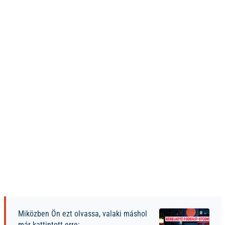
Miközben Ön ezt olvassa, valaki máshol
már kattintott erre: