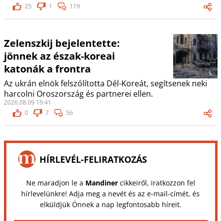
25
1
119
Zelenszkij bejelentette:
jönnek az észak-koreai
katonák a frontra
Az ukrán elnök felszólította Dél-Koreát, segítsenek neki
harcolni Oroszország és partnerei ellen.
2026.08.09 19:41
0
7
56
HÍRLEVÉL-FELIRATKOZÁS
Ne maradjon le a
Mandiner
cikkeiről, iratkozzon fel
hírlevelünkre! Adja meg a nevét és az e-mail-címét, és
elküldjük Önnek a nap legfontosabb híreit.