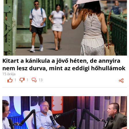
Kitart a kánikula a jövő héten, de annyira
nem lesz durva, mint az eddigi hőhullámok
15 órája
1
1
13