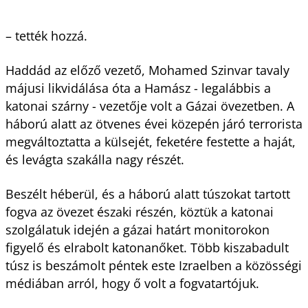
– tették hozzá.
Haddád az előző vezető, Mohamed Szinvar tavaly
májusi likvidálása óta a Hamász - legalábbis a
katonai szárny - vezetője volt a Gázai övezetben. A
háború alatt az ötvenes évei közepén járó terrorista
megváltoztatta a külsejét, feketére festette a haját,
és levágta szakálla nagy részét.
Beszélt héberül, és a háború alatt túszokat tartott
fogva az övezet északi részén, köztük a katonai
szolgálatuk idején a gázai határt monitorokon
figyelő és elrabolt katonanőket. Több kiszabadult
túsz is beszámolt péntek este Izraelben a közösségi
médiában arról, hogy ő volt a fogvatartójuk.