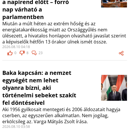
a napirend előtt – forró
nap várható a
parlamentben
Miután a múlt héten az extrém hőség és az
energiatakarékosság miatt az Országgyűlés nem
ülésezett, a hivatalos honlapon olvasható javaslat szerint
a képviselők hétfőn 13 órakor ülnek ismét össze.
2026.08.10 04:18
0
8
23
Baka kapcsán: a nemzet
egységét nem lehet
olyanra bízni, aki
történelmi sebeket szakít
fel döntéseivel
Aki 1956 gyilkosait mentegeti és 2006 áldozatait hagyja
cserben, az egyszerűen alkalmatlan. Nem jogilag,
erkölcsileg az. Varga Mátyás Zsolt írása.
2026.08.10 03:58