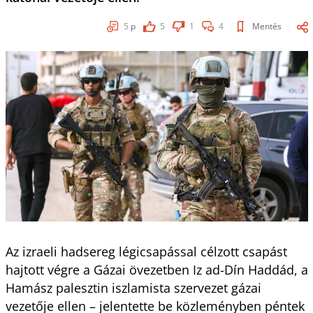
5
p
5
1
4
Mentés
Az izraeli hadsereg légicsapással célzott csapást
hajtott végre a Gázai övezetben Iz ad-Dín Haddád, a
Hamász palesztin iszlamista szervezet gázai
vezetője ellen – jelentette be közleményben péntek