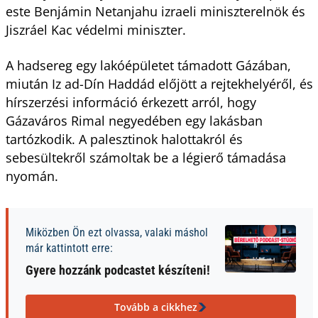
este Benjámin Netanjahu izraeli miniszterelnök és
Jiszráel Kac védelmi miniszter.
A hadsereg egy lakóépületet támadott Gázában,
miután Iz ad-Dín Haddád előjött a rejtekhelyéről, és
hírszerzési információ érkezett arról, hogy
Gázaváros Rimal negyedében egy lakásban
tartózkodik. A palesztinok halottakról és
sebesültekről számoltak be a légierő támadása
nyomán.
Miközben Ön ezt olvassa, valaki máshol
már kattintott erre:
Gyere hozzánk podcastet készíteni!
Tovább a cikkhez