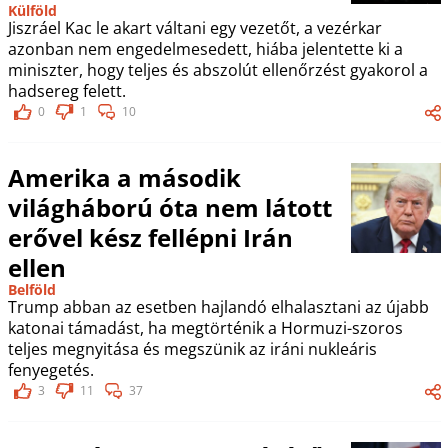
Külföld
Jiszráel Kac le akart váltani egy vezetőt, a vezérkar
azonban nem engedelmesedett, hiába jelentette ki a
miniszter, hogy teljes és abszolút ellenőrzést gyakorol a
hadsereg felett.
0
1
10
Amerika a második
világháború óta nem látott
erővel kész fellépni Irán
ellen
Belföld
Trump abban az esetben hajlandó elhalasztani az újabb
katonai támadást, ha megtörténik a Hormuzi-szoros
teljes megnyitása és megszünik az iráni nukleáris
fenyegetés.
3
11
37