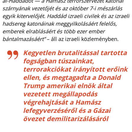
al-Haddádot — a Hamász terrorszervezet katonai
szárnyának vezetőjét és az október 7-i mészárlás
egyik kitervelőjét. Haddád izraeli civilek és az izraeli
hadsereg katonáinak meggyilkolásáért felelős,
emberek elrablásáért és több ezer ember
bántalmazásáért”
– áll az izraeli közleményben.
Kegyetlen brutalitással tartotta
fogságban túszainkat,
terrorakciókat irányított erőink
ellen, és megtagadta a Donald
Trump amerikai elnök által
vezetett megállapodás
végrehajtását a Hamász
lefegyverzéséről és a Gázai
övezet demilitarizálásáról