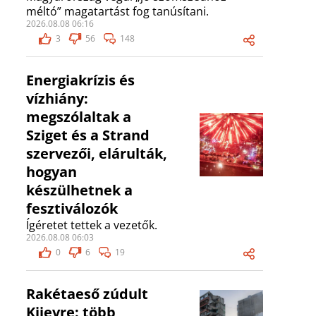
méltó” magatartást fog tanúsítani.
2026.08.08 06:16
3
56
148
Energiakrízis és
vízhiány:
megszólaltak a
Sziget és a Strand
szervezői, elárulták,
hogyan
készülhetnek a
fesztiválozók
Ígéretet tettek a vezetők.
2026.08.08 06:03
0
6
19
Rakétaeső zúdult
Kijevre: több