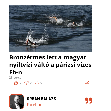
Bronzérmes lett a magyar
nyíltvízi váltó a párizsi vizes
Eb-n
23 perce
0
0
0
ORBÁN BALÁZS
Facebook