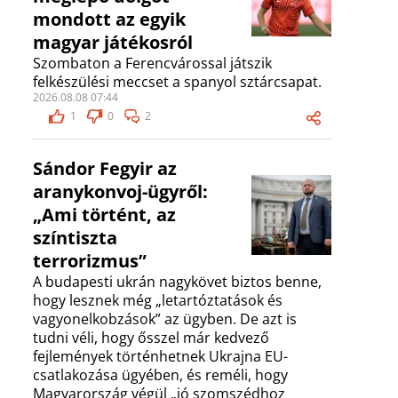
mondott az egyik
magyar játékosról
Szombaton a Ferencvárossal játszik
felkészülési meccset a spanyol sztárcsapat.
2026.08.08 07:44
1
0
2
Sándor Fegyir az
aranykonvoj-ügyről:
„Ami történt, az
színtiszta
terrorizmus”
A budapesti ukrán nagykövet biztos benne,
hogy lesznek még „letartóztatások és
vagyonelkobzások” az ügyben. De azt is
tudni véli, hogy ősszel már kedvező
fejlemények történhetnek Ukrajna EU-
csatlakozása ügyében, és reméli, hogy
Magyarország végül „jó szomszédhoz