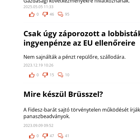
Gazdasági következményekre hivatkoznának.
2025.05.05 11:33
0
46
95
Csak úgy záporozott a lobbistá
ingyenpénze az EU ellenőreire
Nem sajnálták a pénzt repülőre, szállodára.
2023.12.19 10:26
0
15
10
Mire készül Brüsszel?
A Fidesz-barát sajtó törvénytelen működését írják
panaszbeadványok.
2023.09.09 09:52
0
47
41