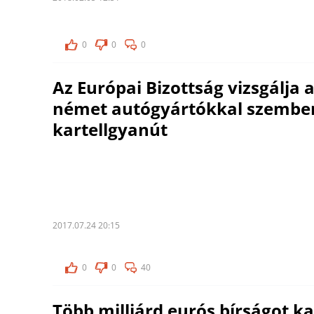
0
0
0
Az Európai Bizottság vizsgálja 
német autógyártókkal szembe
kartellgyanút
2017.07.24 20:15
0
0
40
Több milliárd eurós bírságot k