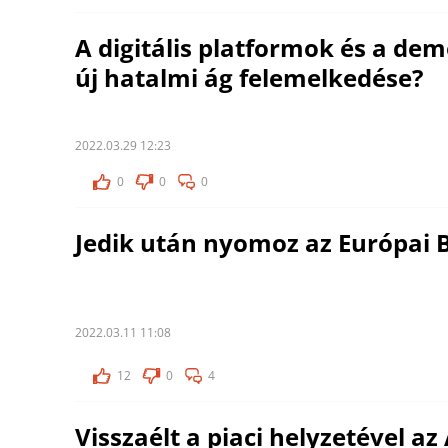
A digitális platformok és a dem
új hatalmi ág felemelkedése?
2022.03.29 12:23
0
0
0
Jedik után nyomoz az Európai B
2022.03.11 11:08
12
0
4
Visszaélt a piaci helyzetével az