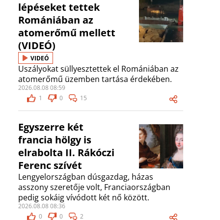
lépéseket tettek
Romániában az
atomerőmű mellett
(VIDEÓ)
VIDEÓ
Uszályokat süllyesztettek el Romániában az
atomerőmű üzemben tartása érdekében.
2026.08.08 08:59
1
0
15
Egyszerre két
francia hölgy is
elrabolta II. Rákóczi
Ferenc szívét
Lengyelországban dúsgazdag, házas
asszony szeretője volt, Franciaországban
pedig sokáig vívódott két nő között.
2026.08.08 08:36
0
0
2