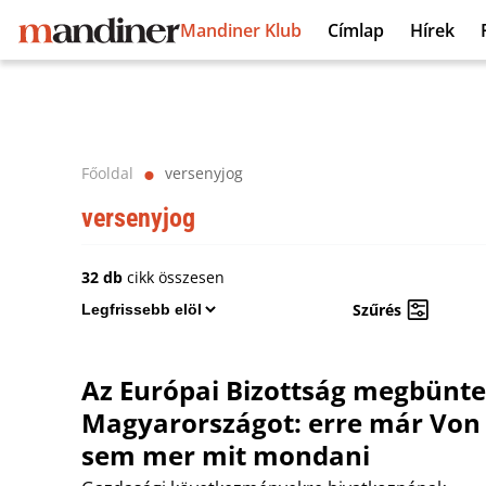
Mandiner Klub
Címlap
Hírek
Főoldal
versenyjog
⬤
versenyjog
32 db
cikk összesen
Szűrés
Az Európai Bizottság megbünt
Magyarországot: erre már Von
sem mer mit mondani