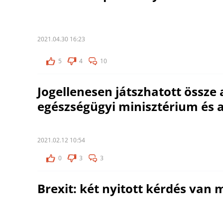
2021.04.30 16:23
5
4
10
Jogellenesen játszhatott össze
egészségügyi minisztérium és 
2021.02.12 10:54
0
3
3
Brexit: két nyitott kérdés van 