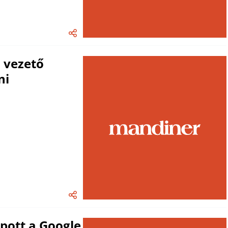
a vezető
ni
apott a Google