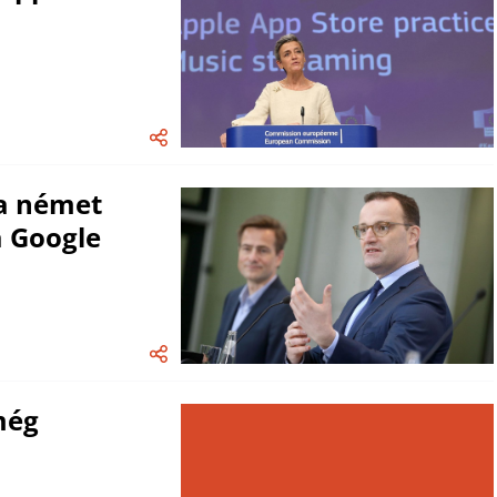
 a német
a Google
még