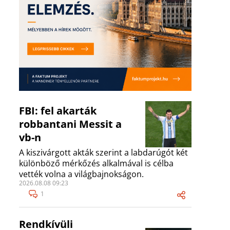
FBI: fel akarták
robbantani Messit a
vb-n
A kiszivárgott akták szerint a labdarúgót két
különböző mérkőzés alkalmával is célba
vették volna a világbajnokságon.
2026.08.08 09:23
1
Rendkívüli