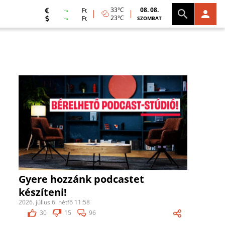
33°C
08. 08.
Ft
23°C
Ft
SZOMBAT
Gyere hozzánk podcastet
készíteni!
2026. július 6. hétfő 11:58
30
15
96