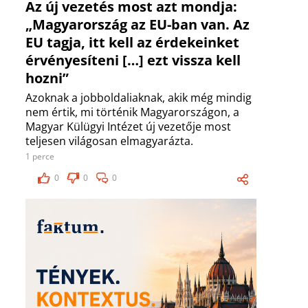
Az új vezetés most azt mondja:
„Magyarország az EU-ban van. Az
EU tagja, itt kell az érdekeinket
érvényesíteni […] ezt vissza kell
hozni”
Azoknak a jobboldaliaknak, akik még mindig
nem értik, mi történik Magyarországon, a
Magyar Külügyi Intézet új vezetője most
teljesen világosan elmagyarázta.
1 perce
0
0
0