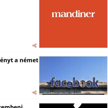
rvényt a német
szembeni