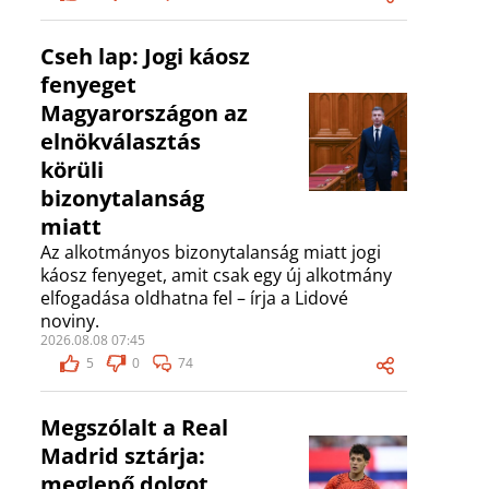
Cseh lap: Jogi káosz
fenyeget
Magyarországon az
elnökválasztás
körüli
bizonytalanság
miatt
Az alkotmányos bizonytalanság miatt jogi
káosz fenyeget, amit csak egy új alkotmány
elfogadása oldhatna fel – írja a Lidové
noviny.
2026.08.08 07:45
5
0
74
Megszólalt a Real
Madrid sztárja:
meglepő dolgot