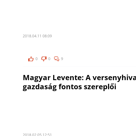
2018.04.11 08:09
0
0
9
Magyar Levente: A versenyhiva
gazdaság fontos szereplői
2018.02.05 12:51