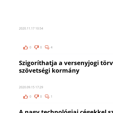
2020.11.17 10:54
0
0
4
Szigoríthatja a versenyjogi tö
szövetségi kormány
2020.09.15 17:29
0
0
1
A nagy technológiai cégekkel 