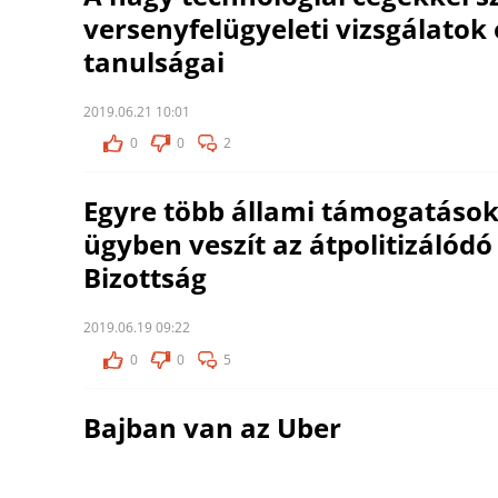
versenyfelügyeleti vizsgálatok
tanulságai
2019.06.21 10:01
0
0
2
Egyre több állami támogatások
ügyben veszít az átpolitizálódó
Bizottság
2019.06.19 09:22
0
0
5
Bajban van az Uber