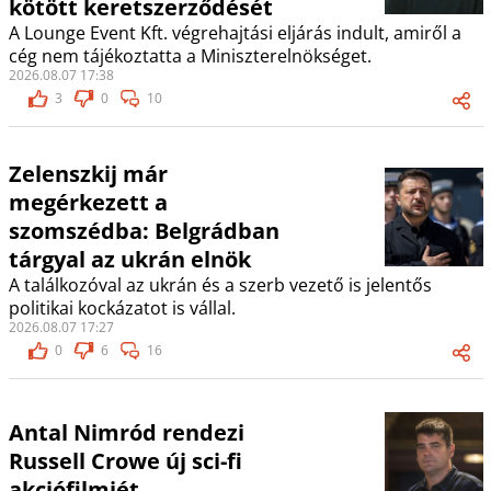
kötött keretszerződését
A Lounge Event Kft. végrehajtási eljárás indult, amiről a
cég nem tájékoztatta a Miniszterelnökséget.
2026.08.07 17:38
3
0
10
Zelenszkij már
megérkezett a
szomszédba: Belgrádban
tárgyal az ukrán elnök
A találkozóval az ukrán és a szerb vezető is jelentős
politikai kockázatot is vállal.
2026.08.07 17:27
0
6
16
Antal Nimród rendezi
Russell Crowe új sci-fi
akciófilmjét