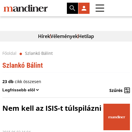
Hírek
Vélemények
Hetilap
Főoldal
Szlankó Bálint
⬤
Szlankó Bálint
23 db
cikk összesen
Szűrés
Nem kell az ISIS-t túlspilázni