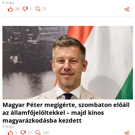
6 órája
28
1
72
Magyar Péter megígérte, szombaton előáll
az államfőjelöltekkel – majd kínos
magyarázkodásba kezdett
6 órája
5
27
149