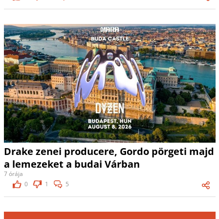
Drake zenei producere, Gordo pörgeti majd
a lemezeket a budai Várban
7 órája
0
1
5