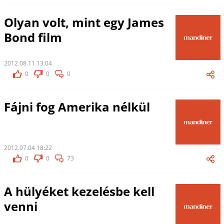
Olyan volt, mint egy James
Bond film
2012.08.11 13:04
0
0
0
Fájni fog Amerika nélkül
2012.07.04 18:22
0
0
73
A hülyéket kezelésbe kell
venni