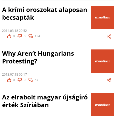
A krími oroszokat alaposan
becsapták
2014.03.18 20:52
0
0
134
Why Aren’t Hungarians
Protesting?
2013.07.18 00:17
0
0
57
Az elrabolt magyar újságíró
érték Szíriában