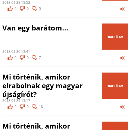
2013.01.28 18:52
0
0
5
Van egy barátom...
2013.01.26 13:41
0
0
7
Mi történik, amikor
elrabolnak egy magyar
újságírót?
2013.01.24 13:17
0
0
18
Mi történik, amikor