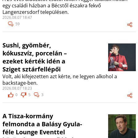
egy családi házban a Bécstől északra fekvő
Langenzersdorf településen.
2026.08.07 18:47
59
Sushi, gyömbér,
kókuszvíz, porcelán –
ezeket kérték idén a
Sziget sztárfellépői
Volt, aki kifejezetten azt kérte, ne legyen alkohol a
backstage-ben.
2026.08.07 18:23
0
5
3
A Tisza-kormány
felmondta a Balásy Gyula-
féle Lounge Eventtel