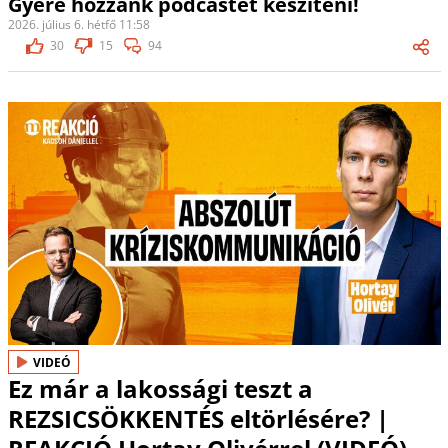
Gyere hozzánk podcastet készíteni!
2026. július 6. hétfő 11:58
30
15
94
VIDEÓ
Ez már a lakossági teszt a
REZSICSÖKKENTÉS eltörlésére? |