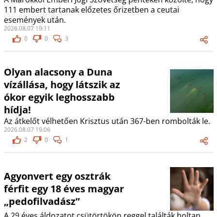
111 embert tartanak előzetes őrizetben a ceutai
események után.
2026.08.07 19:11
0
0
3
Olyan alacsony a Duna
vízállása, hogy látszik az
ókor egyik leghosszabb
hídja!
Az átkelőt vélhetően Krisztus után 367-ben rombolták le.
2026.08.07 19:06
2
0
1
Agyonvert egy osztrák
férfit egy 18 éves magyar
„pedofilvadász”
A 29 éves áldozatot csütörtökön reggel találták holtan