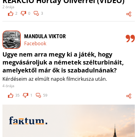
REAKCIÓ Hortay Olivérrel (VIDEÓ)
2 órája
2
0
3
MANDULA VIKTOR
Facebook
Ugye nem arra megy ki a játék, hogy
megvásároljuk a németek szélturbináit,
amelyektől már ők is szabadulnának?
Kérdéseim az elmúlt napok filmcirkusza után.
4 órája
35
1
59