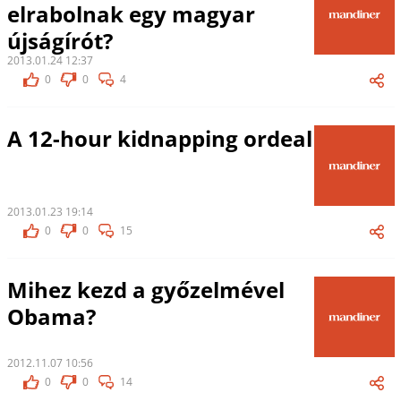
elrabolnak egy magyar
újságírót?
2013.01.24 12:37
0
0
4
A 12-hour kidnapping ordeal
2013.01.23 19:14
0
0
15
Mihez kezd a győzelmével
Obama?
2012.11.07 10:56
0
0
14