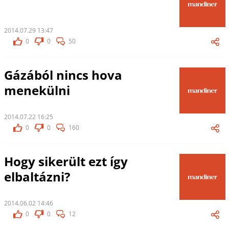
2014.07.29 13:47
0
0
50
Gázából nincs hova
menekülni
2014.07.22 16:25
0
0
160
Hogy sikerült ezt így
elbaltázni?
2014.06.02 14:46
0
0
12