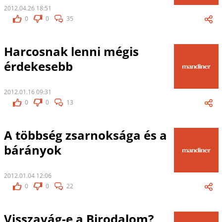
2012.04.26 18:51
0
0
35
Harcosnak lenni mégis
érdekesebb
2012.01.16 09:31
0
0
13
A többség zsarnoksága és a
bárányok
2012.01.04 12:06
0
0
22
Visszavág-e a Birodalom?