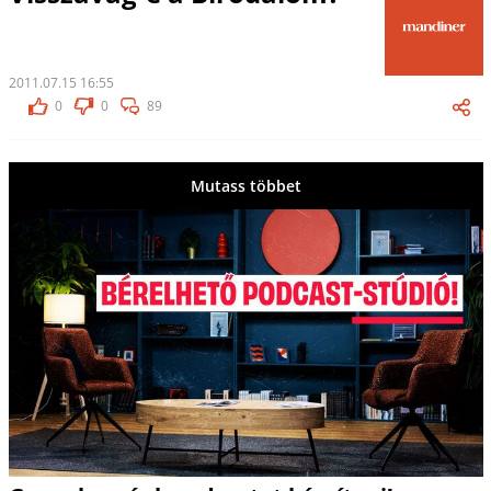
2011.07.15 16:55
0
0
89
Mutass többet