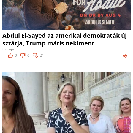
Abdul El-Sayed az amerikai demokraták új
sztárja, Trump máris nekiment
8 órája
0
0
21