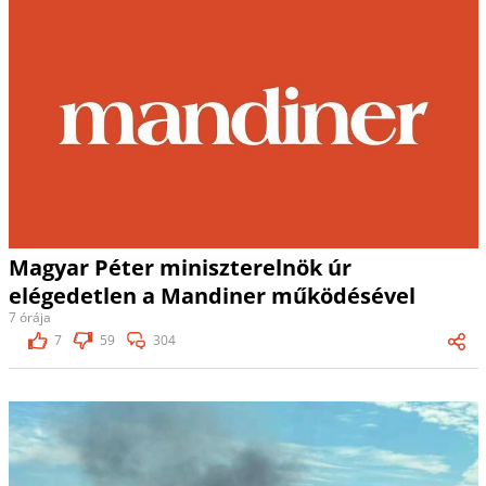
Magyar Péter miniszterelnök úr
elégedetlen a Mandiner működésével
7 órája
7
59
304