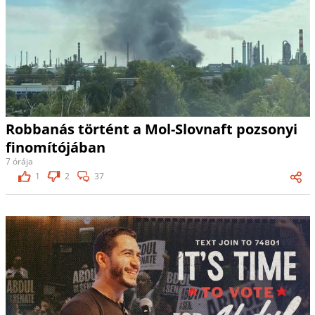
Robbanás történt a Mol-Slovnaft pozsonyi
finomítójában
7 órája
1
2
37