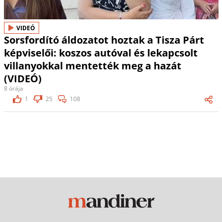
VIDEÓ
Sorsfordító áldozatot hoztak a Tisza Párt
képviselői: koszos autóval és lekapcsolt
villanyokkal mentették meg a hazát
(VIDEÓ)
8 órája
1
25
108