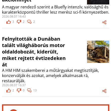
A magyar rendező szerint a Bluefly intenzív, valósághű és
karakterközpontú thriller lesz merész sci-fi környezetben.
2026.08.07 16:43
3
2
2
Felnyitották a Dunában
talált világháborús motor
oldaldobozát, kiderült,
miket rejtett évtizedeken
át
A HM HIM szakemberei a műtárgyakat megtisztítják,
konzerválják és azokat, amelyek alkalmasak rá,
restaurálják.
2026.08.07 16:37
2
0
13