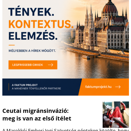
Ceutai migránsinvázió:
meg is van az első ítélet
A Marokkói Emberi Jogi Szövetség pénteken közölte, hogy