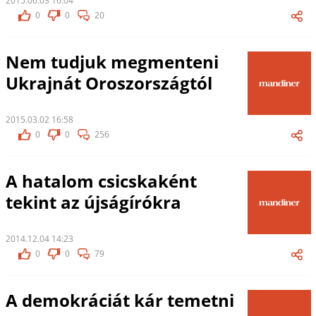
2015.06.03 16:04
0
0
20
Nem tudjuk megmenteni
Ukrajnát Oroszországtól
2015.03.02 16:58
0
0
256
A hatalom csicskaként
tekint az újságírókra
2014.12.04 14:23
0
0
79
A demokráciát kár temetni