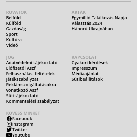
ROVATOK
AKTÁK
Belföld
Egymillió Találkozás Napja
Külföld
Választás 2024
Gazdaság
Háború Ukrajnában
Sport
Kultúra
Videó
JOG
KAPCSOLAT
Adatvédelmi tájékoztató
Gyakori kérdések
Előfizetői Ászf
Impresszum
Felhasználási feltételek
Médiaajánlat
Játékszabályzat
Sütibeállítások
Reklámszolgáltatásokra
vonatkozó Ászf
Sütitájékoztató
Kommentelési szabályzat
KÖVESS MINKET
Facebook
Instagram
Twitter
Youtube