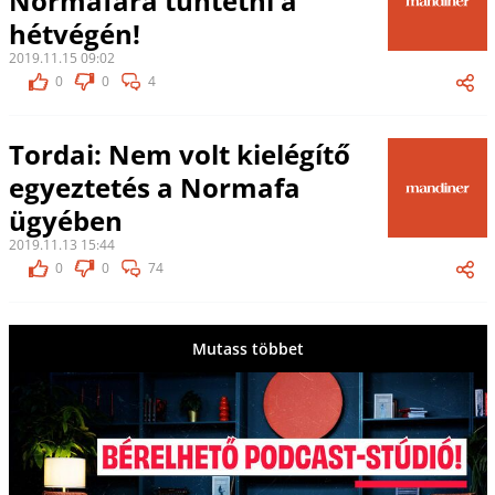
Normafára tüntetni a
hétvégén!
2019.11.15 09:02
0
0
4
Tordai: Nem volt kielégítő
egyeztetés a Normafa
ügyében
2019.11.13 15:44
0
0
74
Mutass többet