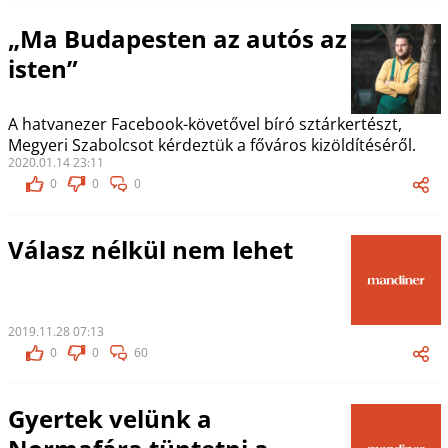
„Ma Budapesten az autós az
isten”
A hatvanezer Facebook-követővel bíró sztárkertészt,
Megyeri Szabolcsot kérdeztük a főváros kizöldítéséről.
2020.01.14 23:11
0
0
0
Válasz nélkül nem lehet
2019.11.28 07:13
0
0
60
Gyertek velünk a