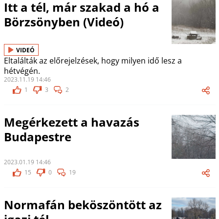
Itt a tél, már szakad a hó a
Börzsönyben (Videó)
VIDEÓ
Eltalálták az előrejelzések, hogy milyen idő lesz a
hétvégén.
2023.11.19 14:46
1
3
2
Megérkezett a havazás
Budapestre
2023.01.19 14:46
15
0
19
Normafán beköszöntött az