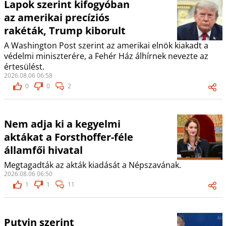
Lapok szerint kifogyóban
az amerikai precíziós
rakéták, Trump kiborult
A Washington Post szerint az amerikai elnök kiakadt a
védelmi miniszterére, a Fehér Ház álhírnek nevezte az
értesülést.
2026.08.06 06:58
0
0
2
Nem adja ki a kegyelmi
aktákat a Forsthoffer-féle
államfői hivatal
Megtagadták az akták kiadását a Népszavának.
2026.08.06 06:50
1
1
11
Putyin szerint