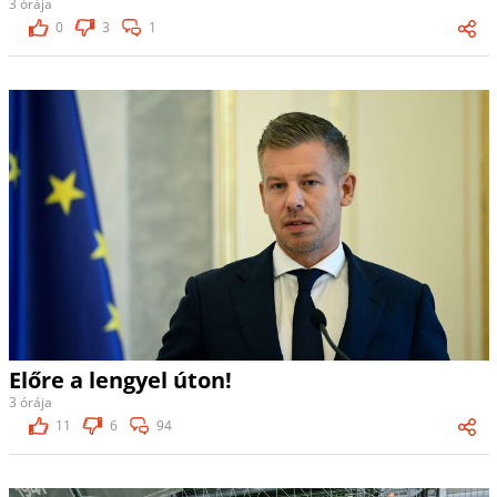
3 órája
0
3
1
Előre a lengyel úton!
3 órája
11
6
94