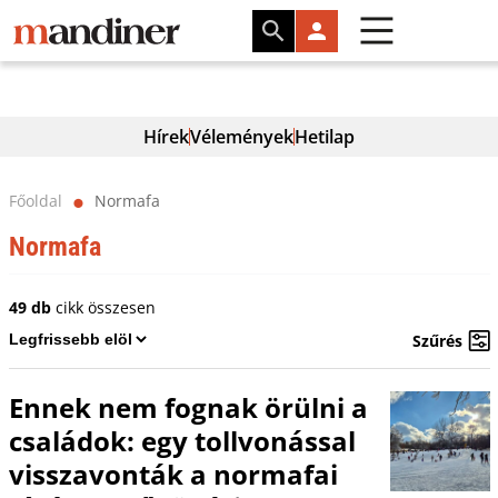
Hírek
Vélemények
Hetilap
Főoldal
Normafa
⬤
Normafa
49 db
cikk összesen
Szűrés
Ennek nem fognak örülni a
családok: egy tollvonással
visszavonták a normafai