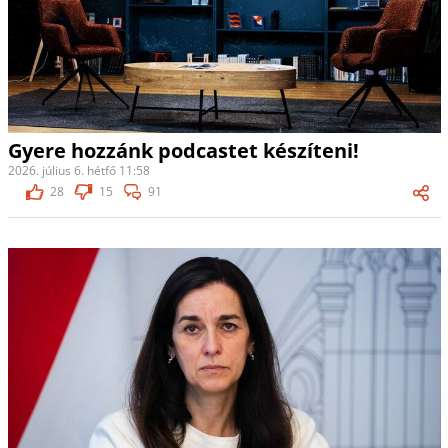
Gyere hozzánk podcastet készíteni!
2026. július 6. hétfő 11:58
28
15
91