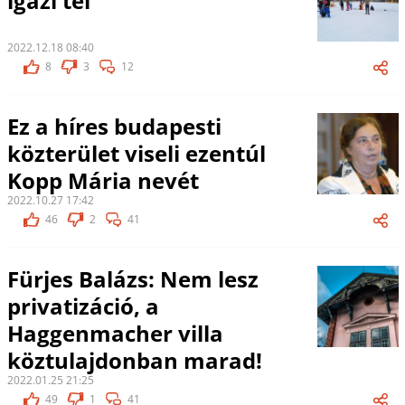
igazi tél
2022.12.18 08:40
8
3
12
Ez a híres budapesti
közterület viseli ezentúl
Kopp Mária nevét
2022.10.27 17:42
46
2
41
Fürjes Balázs: Nem lesz
privatizáció, a
Haggenmacher villa
köztulajdonban marad!
2022.01.25 21:25
49
1
41