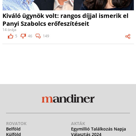
Kiváló ügynök volt: rangos díjjal ismerik el
Panyi Szabolcs erőfeszítéseit
14 órája
5
46
149
ROVATOK
AKTÁK
Belföld
Egymillió Találkozás Napja
Külföld
Választás 2024