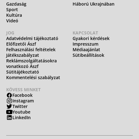
Gazdaság
Háború Ukrajnában
Sport
Kultúra
Videó
JOG
KAPCSOLAT
Adatvédelmi tájékoztató
Gyakori kérdések
Előfizetői Ászf
Impresszum
Felhasználási feltételek
Médiaajánlat
Játékszabályzat
Sütibeállítások
Reklámszolgáltatásokra
vonatkozó Ászf
Sütitájékoztató
Kommentelési szabályzat
KÖVESS MINKET
Facebook
Instagram
Twitter
Youtube
LinkedIn