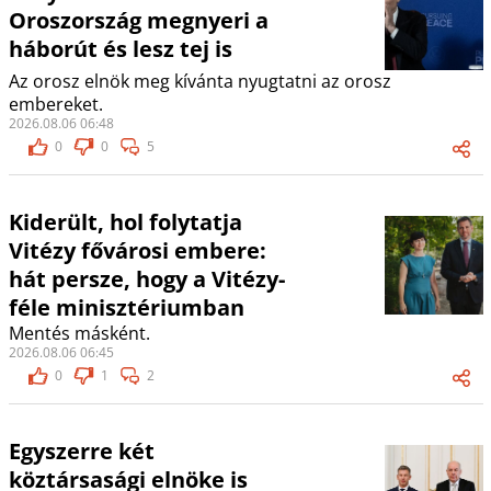
Oroszország megnyeri a
háborút és lesz tej is
Az orosz elnök meg kívánta nyugtatni az orosz
embereket.
2026.08.06 06:48
0
0
5
Kiderült, hol folytatja
Vitézy fővárosi embere:
hát persze, hogy a Vitézy-
féle minisztériumban
Mentés másként.
2026.08.06 06:45
0
1
2
Egyszerre két
köztársasági elnöke is