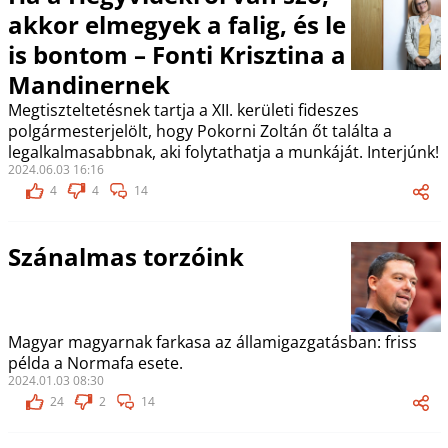
akkor elmegyek a falig, és le
is bontom – Fonti Krisztina a
Mandinernek
Megtiszteltetésnek tartja a XII. kerületi fideszes
polgármesterjelölt, hogy Pokorni Zoltán őt találta a
legalkalmasabbnak, aki folytathatja a munkáját. Interjúnk!
2024.06.03 16:16
4
4
14
Szánalmas torzóink
Magyar magyarnak farkasa az államigazgatásban: friss
példa a Normafa esete.
2024.01.03 08:30
24
2
14