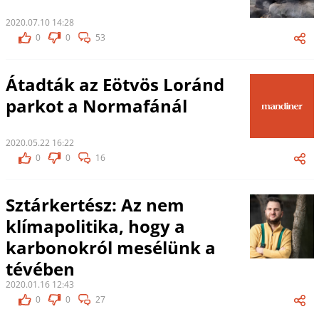
2020.07.10 14:28
0
0
53
Átadták az Eötvös Loránd
parkot a Normafánál
2020.05.22 16:22
0
0
16
Sztárkertész: Az nem
klímapolitika, hogy a
karbonokról mesélünk a
tévében
2020.01.16 12:43
0
0
27