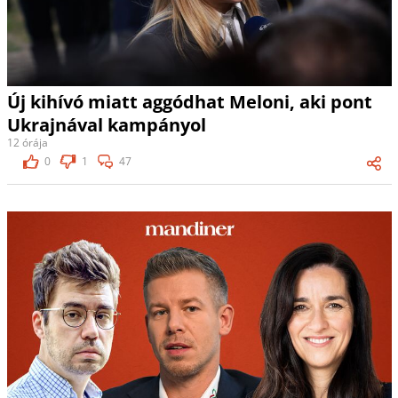
Új kihívó miatt aggódhat Meloni, aki pont
Ukrajnával kampányol
12 órája
0
1
47