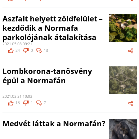
Aszfalt helyett zöldfelület –
kezdődik a Normafa
parkolójának átalakítása
2021.05.08 09:21
24
0
13
Lombkorona-tanösvény
épül a Normafán
2021.03.31 10:03
16
1
7
Medvét láttak a Normafán?