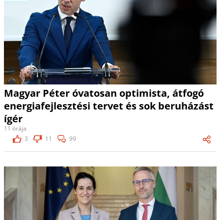
Magyar Péter óvatosan optimista, átfogó
energiafejlesztési tervet és sok beruházást
ígér
11 órája
3
11
99