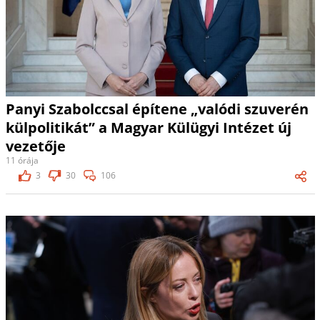
Panyi Szabolccsal építene „valódi szuverén
külpolitikát” a Magyar Külügyi Intézet új
vezetője
11 órája
3
30
106