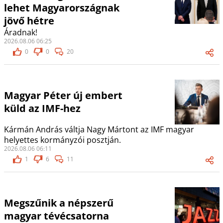
lehet Magyarországnak
jövő hétre
Áradnak!
2026.08.06 06:25
0
0
20
Magyar Péter új embert
küld az IMF-hez
Kármán András váltja Nagy Mártont az IMF magyar
helyettes kormányzói posztján.
2026.08.06 06:11
1
6
11
Megszűnik a népszerű
magyar tévécsatorna