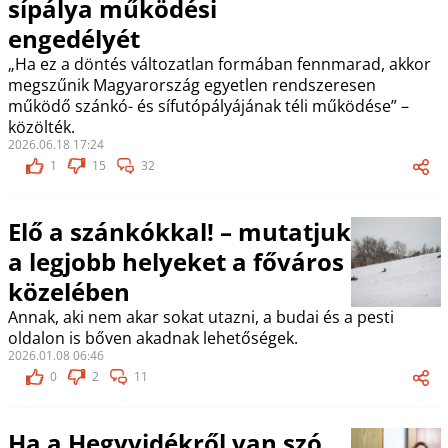
sípálya működési
engedélyét
„Ha ez a döntés változatlan formában fennmarad, akkor
megszűnik Magyarország egyetlen rendszeresen
működő szánkó- és sífutópályájának téli működése” –
közölték.
2026.06.18 17:24
1
15
32
Elő a szánkókkal! – mutatjuk
a legjobb helyeket a főváros
közelében
Annak, aki nem akar sokat utazni, a budai és a pesti
oldalon is bőven akadnak lehetőségek.
2026.01.08 06:46
0
2
11
Ha a Hegyvidékről van szó,