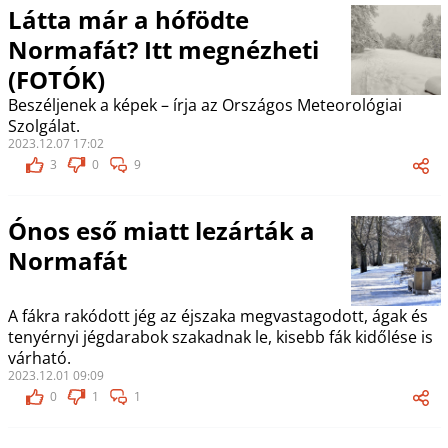
Látta már a hófödte
Normafát? Itt megnézheti
(FOTÓK)
Beszéljenek a képek – írja az Országos Meteorológiai
Szolgálat.
2023.12.07 17:02
3
0
9
Ónos eső miatt lezárták a
Normafát
A fákra rakódott jég az éjszaka megvastagodott, ágak és
tenyérnyi jégdarabok szakadnak le, kisebb fák kidőlése is
várható.
2023.12.01 09:09
0
1
1