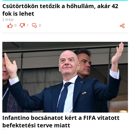
Csütörtökön tetőzik a hőhullám, akár 42
fok is lehet
2 órája
0
1
9
Infantino bocsánatot kért a FIFA vitatott
befektetési terve miatt