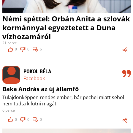
Némi spéttel: Orbán Anita a szlovák
kormánnyal egyeztetett a Duna
vízhozamáról
21 perce
0
0
6
POKOL BÉLA
Facebook
Baka András az új államfő
Tulajdonképpen rendes ember, bár pechei miatt sehol
nem tudta kifutni magát.
6 perce
0
0
0