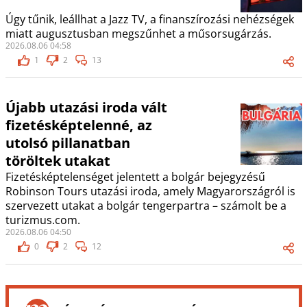
Úgy tűnik, leállhat a Jazz TV, a finanszírozási nehézségek
miatt augusztusban megszűnhet a műsorsugárzás.
2026.08.06 04:58
1
2
13
Újabb utazási iroda vált
fizetésképtelenné, az
utolsó pillanatban
töröltek utakat
Fizetésképtelenséget jelentett a bolgár bejegyzésű
Robinson Tours utazási iroda, amely Magyarországról is
szervezett utakat a bolgár tengerpartra – számolt be a
turizmus.com.
2026.08.06 04:50
0
2
12