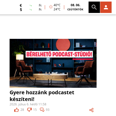
40°C
08. 06.
Ft
24°C
Ft
CSÜTÖRTÖK
Gyere hozzánk podcastet
készíteni!
2026. július 6. hétfő 11:58
28
15
93