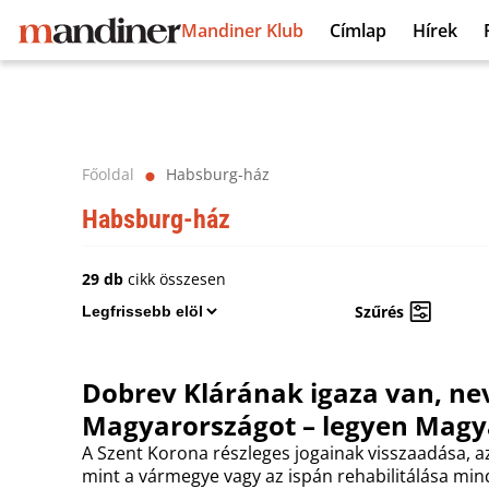
Mandiner Klub
Címlap
Hírek
Főoldal
Habsburg-ház
⬤
Habsburg-ház
29 db
cikk összesen
Szűrés
Dobrev Klárának igaza van, ne
Magyarországot – legyen Magya
A Szent Korona részleges jogainak visszaadása, az
mint a vármegye vagy az ispán rehabilitálása mind