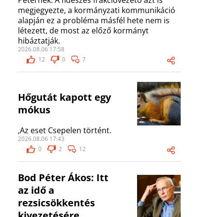
Péternek. A fideszes frakcióvezető azt is
megjegyezte, a kormányzati kommunikáció
alapján ez a probléma másfél hete nem is
létezett, de most az előző kormányt
hibáztatják.
2026.08.06 17:58
12
0
7
Hőgutát kapott egy
mókus
,Az eset Csepelen történt.
2026.08.06 17:43
0
2
12
Bod Péter Ákos: Itt
az idő a
rezsicsökkentés
kivezetésére