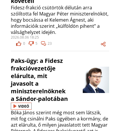
követeli
Fidesz-frakció csütörtök délután arra
szólította fel Magyar Péter miniszterelnököt,
hogy bocsássa el Kelemen Ágnest, aki
információik szerint „külföldön pihent” a
válsághelyzet idején.
2026.08.06 18:25
0
5
23
Paks-ügy: a Fidesz
frakcióvezetője
elárulta, mit
javasolt a
miniszterelnöknek
a Sándor-palotában
VIDEÓ
Bóka János szerint még most sem látszik,
mit fog csinálni Paks ügyében a kormány, de
azt elárulta, ő milyen javaslatott tett Magyar