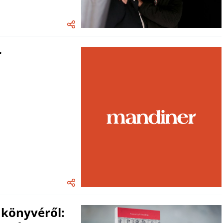
r
 könyvéről: