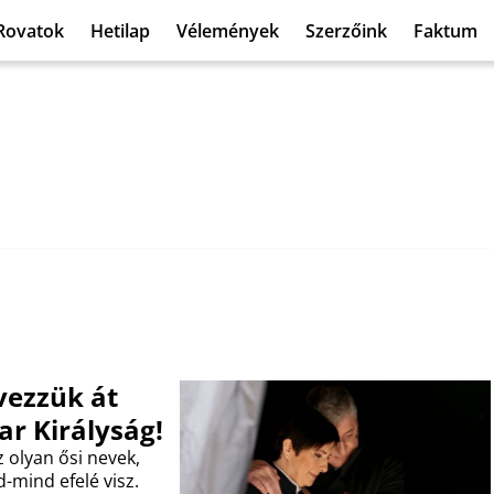
Rovatok
Hetilap
Vélemények
Szerzőink
Faktum
vezzük át
r Királyság!
 olyan ősi nevek,
-mind efelé visz.