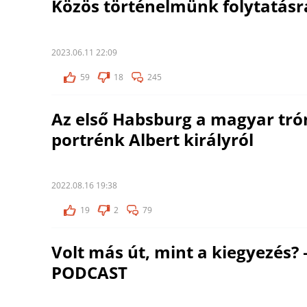
Közös történelmünk folytatásr
2023.06.11 22:09
59
18
245
Az első Habsburg a magyar tró
portrénk Albert királyról
2022.08.16 19:38
19
2
79
Volt más út, mint a kiegyezés
PODCAST