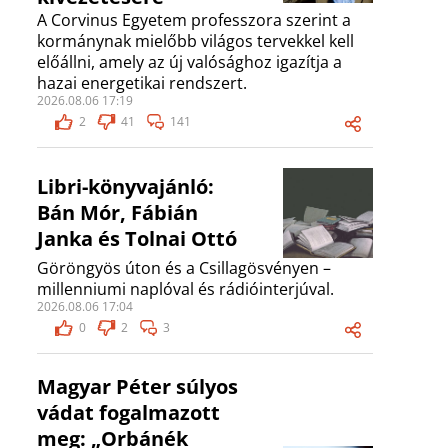
A Corvinus Egyetem professzora szerint a
kormánynak mielőbb világos tervekkel kell
előállni, amely az új valósághoz igazítja a
hazai energetikai rendszert.
2026.08.06 17:19
2
41
141
Libri-könyvajánló:
Bán Mór, Fábián
Janka és Tolnai Ottó
Göröngyös úton és a Csillagösvényen –
millenniumi naplóval és rádióinterjúval.
2026.08.06 17:04
0
2
3
Magyar Péter súlyos
vádat fogalmazott
meg: „Orbánék