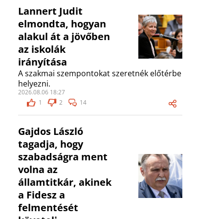
Lannert Judit
elmondta, hogyan
alakul át a jövőben
az iskolák
irányítása
A szakmai szempontokat szeretnék előtérbe
helyezni.
2026.08.06 18:27
1
2
14
Gajdos László
tagadja, hogy
szabadságra ment
volna az
államtitkár, akinek
a Fidesz a
felmentését