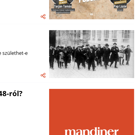
e születhet-e
8-ról?