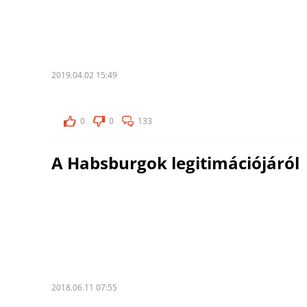
2019.04.02 15:49
0
0
133
A Habsburgok legitimációjáról
2018.06.11 07:55