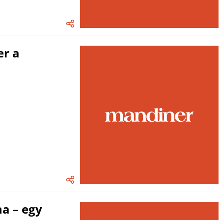
er a
na – egy