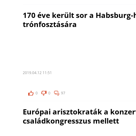
170 éve került sor a Habsburg-
trónfosztására
2019.04.12 11:51
0
0
97
Európai arisztokraták a konzer
családkongresszus mellett