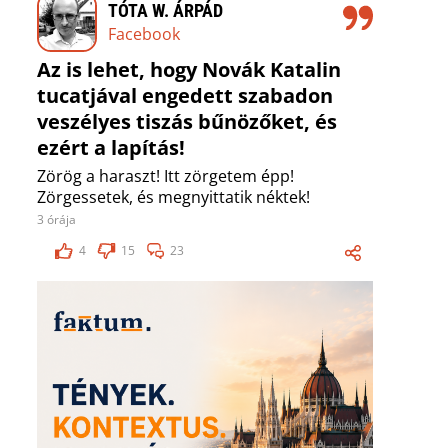
TÓTA W. ÁRPÁD
Facebook
Az is lehet, hogy Novák Katalin
tucatjával engedett szabadon
veszélyes tiszás bűnözőket, és
ezért a lapítás!
Zörög a haraszt! Itt zörgetem épp!
Zörgessetek, és megnyittatik néktek!
3 órája
4
15
23