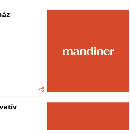
ház
vatív