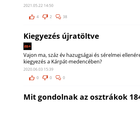
2021.05.22 14:50
4
2
38
Kiegyezés újratöltve
m+
Vajon ma, száz év hazugságai és sérelmei ellenér
kiegyezés a Kárpát-medencében?
2020.06.03 15:39
0
0
0
Mit gondolnak az osztrákok 184