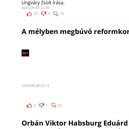
Ungváry Zsolt írása.
2025.09.08 12:39
35
5
75
A mélyben megbúvó reformko
m+
2024.08.28 22:13
0
1
32
Orbán Viktor Habsburg Eduárd