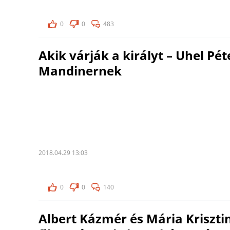
0
0
483
Akik várják a királyt – Uhel Pét
Mandinernek
2018.04.29 13:03
0
0
140
Albert Kázmér és Mária Kriszti