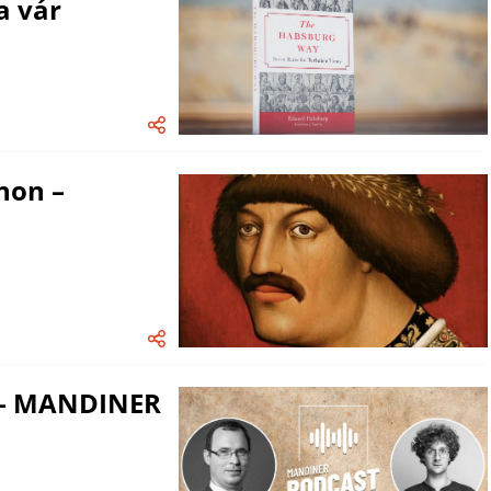
a vár
non –
? – MANDINER