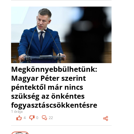
Megkönnyebbülhetünk:
Magyar Péter szerint
péntektől már nincs
szükség az önkéntes
fogyasztáscsökkentésre
1 órája
4
0
22