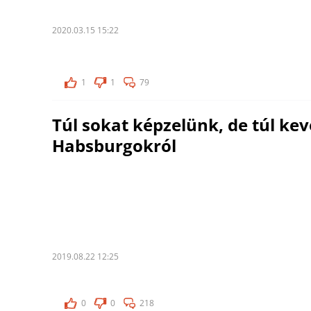
2020.03.15 15:22
1
1
79
Túl sokat képzelünk, de túl ke
Habsburgokról
2019.08.22 12:25
0
0
218