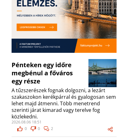
Pénteken egy időre
megbénul a főváros
egy része
A tűzszerészek fognak dolgozni, a lezárt
szakaszokon kerékpárral és gyalogosan sem
lehet majd átmenni. Több menetrend
szerinti járat kimarad vagy terelve fog
közlekedni.
2026.08.06 18:51
0
0
2