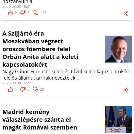
hozzányúlnia.
2026.08.08 16:31
2
8
113
A Szijjártó-éra
Moszkvában végzett
oroszos főembere felel
Orbán Anita alatt a keleti
kapcsolatokért
Nagy Gábor Ferencet keleti és távol-keleti kapcsolatokért
felelős államtitkárnak nevezték ki.
2026.08.08 15:22
1
5
29
Madrid kemény
válaszlépésre szánta el
magát Rómával szemben