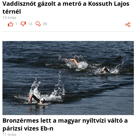
Vaddisznót gázolt a metró a Kossuth Lajos
térnél
10 órája
1
13
99
Bronzérmes lett a magyar nyíltvízi váltó a
párizsi vizes Eb-n
11 órája