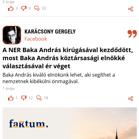
2 órája
3
0
33
KARÁCSONY GERGELY
Facebook
A NER Baka András kirúgásával kezdődött,
most Baka András köztársasági elnökké
választásával ér véget
Baka András kiváló elnökünk lehet, aki segíthet a
nemzetnek kibékülni önmagával.
1 órája
1
12
18