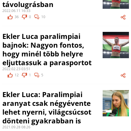
távolugrásban
2022.06.11 16:33
36
0
10
Ekler Luca paralimpiai
bajnok: Nagyon fontos,
hogy minél több helyre
eljuttassuk a parasportot
2022.02.23 03:51
12
1
5
Ekler Luca: Paralimpiai
aranyat csak négyévente
lehet nyerni, világcsúcsot
dönteni gyakrabban is
2021.09.28 08:26