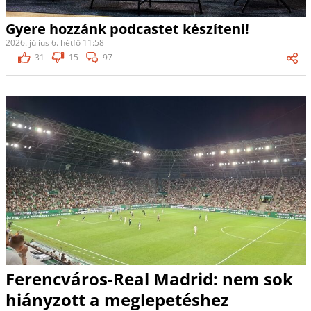
Gyere hozzánk podcastet készíteni!
2026. július 6. hétfő 11:58
31
15
97
Ferencváros-Real Madrid: nem sok
hiányzott a meglepetéshez