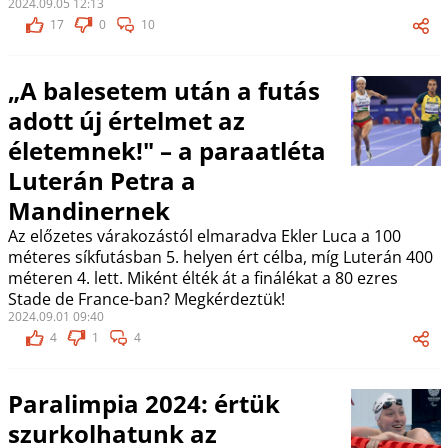
2024.09.05 12:13
17
0
10
„A balesetem után a futás
adott új értelmet az
életemnek!" – a paraatléta
Luterán Petra a
Mandinernek
Az előzetes várakozástól elmaradva Ekler Luca a 100
méteres síkfutásban 5. helyen ért célba, míg Luterán 400
méteren 4. lett. Miként élték át a finálékat a 80 ezres
Stade de France-ban? Megkérdeztük!
2024.09.01 09:40
4
1
4
Paralimpia 2024: értük
szurkolhatunk az