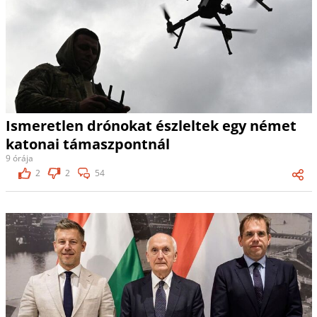
Ismeretlen drónokat észleltek egy német
katonai támaszpontnál
9 órája
2
2
54