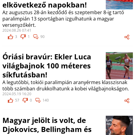
elkövetkező napokban!
Az augusztus 28-án kezdődő és szeptember 8-ig tartó
paralimpián 13 sportágban izgulhatunk a magyar
versenyzőkért.
2024.08.26 07:41
3
1
90
Óriási bravúr: Ekler Luca
világbajnok 100 méteres
síkfutásban!
A legutóbbi, tokiói paralimpián aranyérmes klasszisnak
több számban drukkolhatunk a kobei világbajnokságon.
2024.05.19 16:20
57
0
140
Magyar jelölt is volt, de
Djokovics, Bellingham és