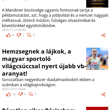
A Mandiner közössége ugyanis fontosnak tartja a
példamutatást, azt, hogy a jobboldal és a nemzet nagyjait
méltassuk, úttörő módon, hűséges olvasóinkkal és
követőinkkel együttműködve.
2025.11.27 05:40
8
1
8
Hemzsegnek a lájkok, a
magyar sportoló
világcsúccsal nyert újabb vb-
aranyat!
Sorozatban negyedszer diadalmaskodott ebben a
számban a világbajnokságon.
2025.10.01 18:44
10
0
5