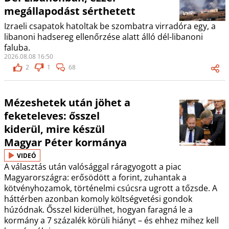
megállapodást sérthetett
Izraeli csapatok hatoltak be szombatra virradóra egy, a
libanoni hadsereg ellenőrzése alatt álló dél-libanoni
faluba.
2026.08.08 16:50
2
1
68
Mézeshetek után jöhet a
feketeleves: ősszel
kiderül, mire készül
Magyar Péter kormánya
VIDEÓ
A választás után valósággal ráragyogott a piac
Magyarországra: erősödött a forint, zuhantak a
kötvényhozamok, történelmi csúcsra ugrott a tőzsde. A
háttérben azonban komoly költségvetési gondok
húzódnak. Ősszel kiderülhet, hogyan faragná le a
kormány a 7 százalék körüli hiányt – és ehhez mihez kell