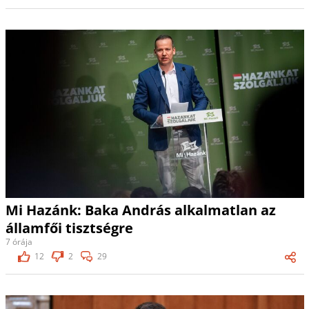
Mi Hazánk: Baka András alkalmatlan az
államfői tisztségre
7 órája
12
2
29