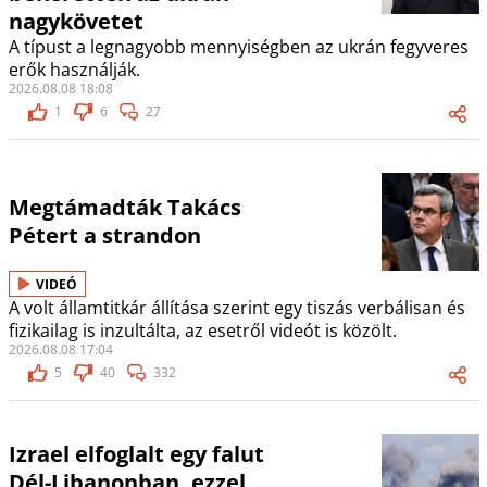
nagykövetet
A típust a legnagyobb mennyiségben az ukrán fegyveres
erők használják.
2026.08.08 18:08
1
6
27
Megtámadták Takács
Pétert a strandon
VIDEÓ
A volt államtitkár állítása szerint egy tiszás verbálisan és
fizikailag is inzultálta, az esetről videót is közölt.
2026.08.08 17:04
5
40
332
Izrael elfoglalt egy falut
Dél-Libanonban, ezzel