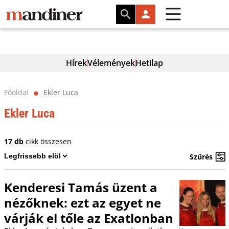
Hírek
Vélemények
Hetilap
Főoldal
Ekler Luca
⬤
Ekler Luca
17 db
cikk összesen
Szűrés
Kenderesi Tamás üzent a
nézőknek: ezt az egyet ne
várják el tőle az Exatlonban