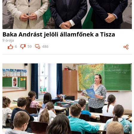
Baka Andrást jelöli államfőnek a Tisza
9 órája
6
59
486