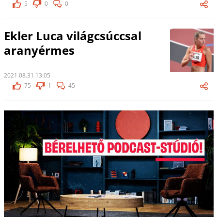
5
0
0
Ekler Luca világcsúccsal
aranyérmes
2021.08.31 13:05
75
1
45