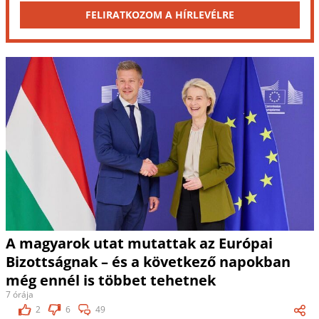
FELIRATKOZOM A HÍRLEVÉLRE
A magyarok utat mutattak az Európai
Bizottságnak – és a következő napokban
még ennél is többet tehetnek
7 órája
2
6
49