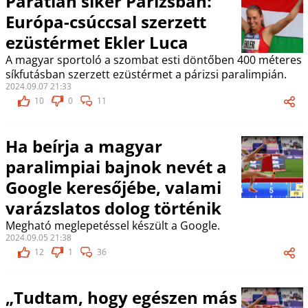
Páratlan siker Párizsban:
Európa-csúccsal szerzett
ezüstérmet Ekler Luca
A magyar sportoló a szombat esti döntőben 400 méteres
síkfutásban szerzett ezüstérmet a párizsi paralimpián.
2024.09.07 21:33
10
0
11
Ha beírja a magyar
paralimpiai bajnok nevét a
Google keresőjébe, valami
varázslatos dolog történik
Megható meglepetéssel készült a Google.
2024.09.05 21:38
12
1
36
„Tudtam, hogy egészen más