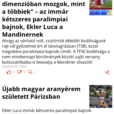
dimenzióban mozgok, mint
a többiek” – az immár
kétszeres paralimpiai
bajnok, Ekler Luca a
Mandinernek
Ahogy az várható volt, csütörtök délelőtt kiválóságunk
rajt-cél győzelmet ért el távolugrásban (T38), ezzel
megvédve paralimpiai bajnoki címét. A TFSE kiválósága a
nem mindennapi körülmények között zajló verseny
kulisszatitkaiba is beavatja a Mandiner olvasóit!
2024.09.05 15:04
2
0
1
Újabb magyar aranyérem
született Párizsban
Ekler Luca immár kétszeres paralimpiai bajnok.