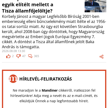
egyik elítélt mellett a
Tisza államfőjelöltje?
Korbely Jánost a magyar Legfelsőbb Bíróság 2001-ben
emberiesség elleni bűncselekmény miatt ítélte el az 1956-
os tatai sortűz miatt. Az ügy ezt követően Strasbourgba
került, ahol 2008-ban úgy döntöttek, hogy Magyarország
megsértette az Emberi Jogok Európai Egyezmény 7.
cikkét. A döntést a Tisza által államfőnek jelölt Baka
András is támogatta.
2026.08.08 13:30
2
47
365
HÍRLEVÉL-FELIRATKOZÁS
Ne maradjon le a
Mandiner
cikkeiről, iratkozzon fel
hírlevelünkre! Adja meg a nevét és az e-mail-címét, és
elküldjük Önnek a nap legfontosabb híreit.