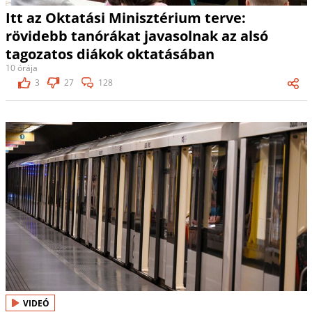
Itt az Oktatási Minisztérium terve:
rövidebb tanórákat javasolnak az alsó
tagozatos diákok oktatásában
10 órája
3
27
128
VIDEÓ