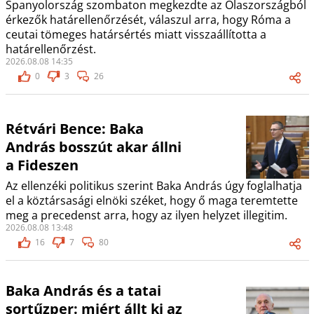
Spanyolország szombaton megkezdte az Olaszországból
érkezők határellenőrzését, válaszul arra, hogy Róma a
ceutai tömeges határsértés miatt visszaállította a
határellenőrzést.
2026.08.08 14:35
0
3
26
Rétvári Bence: Baka
András bosszút akar állni
a Fideszen
Az ellenzéki politikus szerint Baka András úgy foglalhatja
el a köztársasági elnöki széket, hogy ő maga teremtette
meg a precedenst arra, hogy az ilyen helyzet illegitim.
2026.08.08 13:48
16
7
80
Baka András és a tatai
sortűzper: miért állt ki az