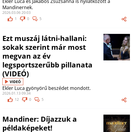
Ekler Luca és Jakabos Zsuzsanna is nyilatkozott a
Mandinernek.
2026.03.06 20:03
1
0
5
Ezt muszáj látni-hallani:
sokak szerint már most
megvan az év
legsportszerűbb pillanata
(VIDEÓ)
VIDEÓ
Ekler Luca gyönyörű beszédet mondott.
2026.01.13 09:34
12
0
5
Mandiner: Díjazzuk a
példaképeket!