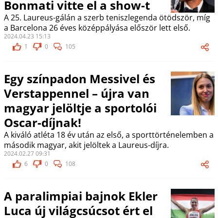
Bonmati vitte el a show-t
A 25. Laureus-gálán a szerb teniszlegenda ötödször, míg
a Barcelona 26 éves középpályása először lett első.
2024.04.23 15:13
1
0
105
Egy színpadon Messivel és
Verstappennel – újra van
magyar jelöltje a sportolói
Oscar-díjnak!
A kiváló atléta 18 év után az első, a sporttörténelemben a
második magyar, akit jelöltek a Laureus-díjra.
2024.02.27 09:31
6
0
108
A paralimpiai bajnok Ekler
Luca új világcsúcsot ért el