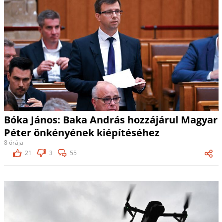
Bóka János: Baka András hozzájárul Magyar
Péter önkényének kiépítéséhez
8 órája
21
3
55