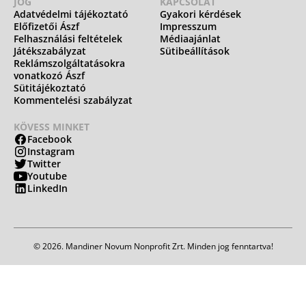
JOG
KAPCSOLAT
Adatvédelmi tájékoztató
Gyakori kérdések
Előfizetői Ászf
Impresszum
Felhasználási feltételek
Médiaajánlat
Játékszabályzat
Sütibeállítások
Reklámszolgáltatásokra
vonatkozó Ászf
Sütitájékoztató
Kommentelési szabályzat
KÖVESS MINKET
Facebook
Instagram
Twitter
Youtube
LinkedIn
© 2026. Mandiner Novum Nonprofit Zrt. Minden jog fenntartva!