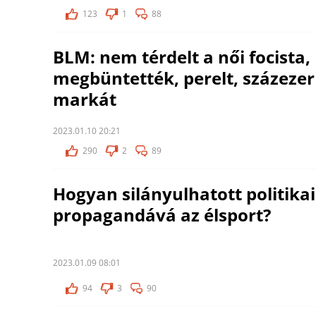
123
1
88
BLM: nem térdelt a női focista,
megbüntették, perelt, százezer 
markát
2023.01.10 20:21
290
2
89
Hogyan silányulhatott politikai
propagandává az élsport?
2023.01.09 08:01
94
3
90