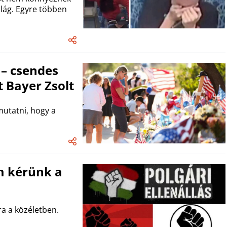
lág. Egyre többen
 – csendes
 Bayer Zsolt
mutatni, hogy a
m kérünk a
ra a közéletben.