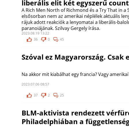
liberális elit két egyszerű cou
A Rich Men North of Richmond és a Try That in a
elsősorban nem az amerikai néplélek aktuális le
rájuk adott reakciók a lenyomatai a liberális-balold
paranoiájának. Szilvay Gergely írása.
2023.08.19 13:22
36
0
45
Szóval ez Magyarország. Csak 
Na akkor mit kiabálhat egy francia? Vagy amerikai
2023.07.06 08:57
37
2
25
BLM-aktivista rendezett vérfür
Philadelphiában a függetlensé