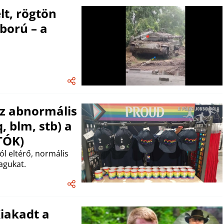
t, rögtön
ború – a
az abnormális
 blm, stb) a
TÓK)
l eltérő, normális
agukat.
Kiakadt a