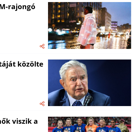
LM-rajongó
stáját közölte
ők viszik a