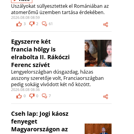
Uszályokat süllyesztettek el Romániában az
atomerőmű üzemben tartása érdekében.
2026.08.08 08:59
3
2
61
Egyszerre két
francia hölgy is
elrabolta II. Rákóczi
Ferenc szívét
Lengyelországban dúsgazdag, házas
asszony szeretője volt, Franciaországban
pedig sokáig vívódott két nő között.
2026.08.08 08:36
0
0
7
Cseh lap: Jogi káosz
fenyeget
Magyarországon az