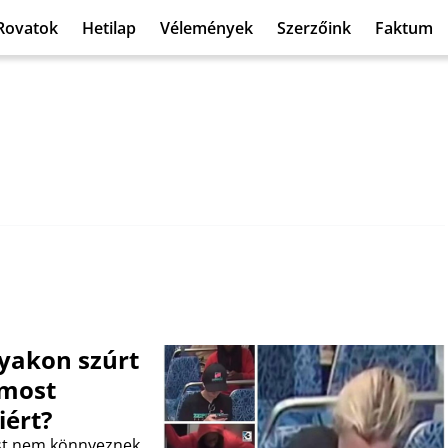
Rovatok
Hetilap
Vélemények
Szerzőink
Faktum
nyakon szúrt
 most
iért?
st nem könnyeznek