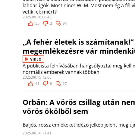
labdarúgók. Most nincs WLM. Most nem ég a fél vi
vetik fel: miért?
2025.09.16 08:43
55
2
94
„A fehér életek is számítanak!”
megemlékezésre vár mindenkit
VIDEÓ
A publicista felhívásában hangsúlyozta, meg kell 
normális emberek vannak többen.
2025.09.15 12:06
41
0
27
Orbán: A vörös csillag után ne
vörös ökölből sem
Baljós, rossz emlékeket idéző jelkép jelent meg új
2025.06.16 11:41