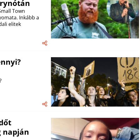
ntrynótán
 Small Town
nyomata. Inkább a
ali elitek
ennyi?
?
dőt
g napján