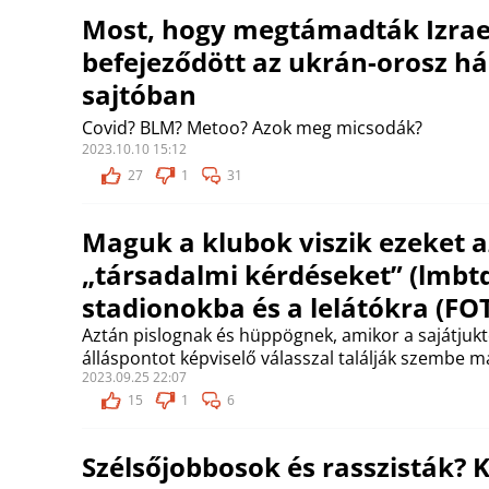
Most, hogy megtámadták Izrael
befejeződött az ukrán-orosz há
sajtóban
Covid? BLM? Metoo? Azok meg micsodák?
2023.10.10 15:12
27
1
31
Maguk a klubok viszik ezeket 
„társadalmi kérdéseket” (lmbtq,
stadionokba és a lelátókra (FO
Aztán pislognak és hüppögnek, amikor a sajátjuktó
álláspontot képviselő válasszal találják szembe m
2023.09.25 22:07
15
1
6
Szélsőjobbosok és rasszisták? 