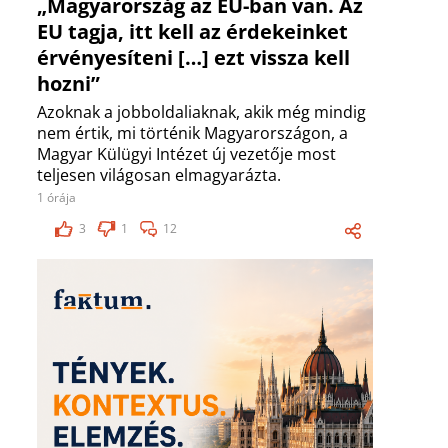
„Magyarország az EU-ban van. Az
EU tagja, itt kell az érdekeinket
érvényesíteni […] ezt vissza kell
hozni”
Azoknak a jobboldaliaknak, akik még mindig
nem értik, mi történik Magyarországon, a
Magyar Külügyi Intézet új vezetője most
teljesen világosan elmagyarázta.
1 órája
3
1
12