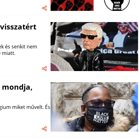
visszatért
ek és senkit nem
 miatt.
 mondja,
gium miket művelt. És