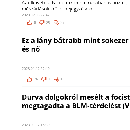
Az elkövető a Facebookon női ruhában is pózolt, 
mészárlásokról” írt bejegyzéseket.
2023.07.05 22:47
0
29
27
Ez a lány bátrabb mint sokezer 
és nő
2023.01.12 22:49
76
1
15
Durva dolgokról mesélt a focist
megtagadta a BLM-térdelést (V
2023.01.12 18:39