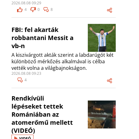
2026.08.08 09:29
4
0
8
FBI: fel akarták
robbantani Messit a
vb-n
A kiszivárgott akták szerint a labdarúgót két
különböző mérkőzés alkalmával is célba
vették volna a világbajnokságon.
2026.08.08 09:23
4
Rendkívüli
lépéseket tettek
Romániában az
atomerőmű mellett
(VIDEÓ)
VIDEÓ