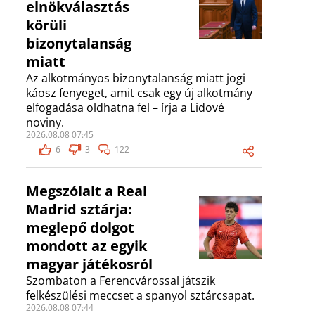
elnökválasztás
körüli
bizonytalanság
miatt
Az alkotmányos bizonytalanság miatt jogi
káosz fenyeget, amit csak egy új alkotmány
elfogadása oldhatna fel – írja a Lidové
noviny.
2026.08.08 07:45
6
3
122
Megszólalt a Real
Madrid sztárja:
meglepő dolgot
mondott az egyik
magyar játékosról
Szombaton a Ferencvárossal játszik
felkészülési meccset a spanyol sztárcsapat.
2026.08.08 07:44