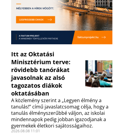
Itt az Oktatási
Minisztérium terve:
rövidebb tanórákat
javasolnak az alsó
tagozatos diákok
oktatásában
A közlemény szerint a „Legyen élmény a
tanulás!” című javaslatcsomag célja, hogy a
tanulás élményszerűbbé váljon, az iskolai
mindennapok pedig jobban igazodjanak a
gyermekek életkori sajátosságaihoz.
2026.08.08 11:01