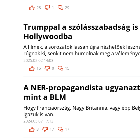
28
1
29
Trumppal a szólásszabadság is 
Hollywoodba
A filmek, a sorozatok lassan újra nézhetőek leszn
rúgnak ki, senkit nem hurcolnak meg a véleménye
2025.02.02 14:03
15
0
15
A NER-propagandista ugyanazt
mint a BLM
Hogy Franciaország, Nagy Britannia, vagy épp Bel
igazuk is van.
2024.05.07 17:13
3
17
17