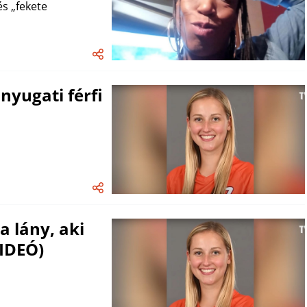
és „fekete
nyugati férfi
a lány, aki
IDEÓ)