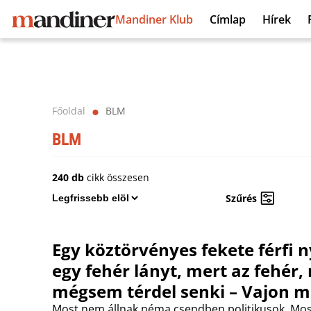
Mandiner Klub
Címlap
Hírek
Főoldal
BLM
⬤
BLM
240 db
cikk összesen
Szűrés
Egy köztörvényes fekete férfi 
egy fehér lányt, mert az fehér,
mégsem térdel senki – Vajon m
Most nem állnak néma csendben politikusok. Mo