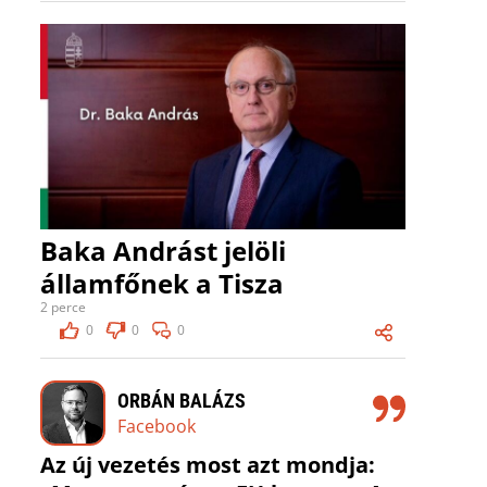
Baka Andrást jelöli
államfőnek a Tisza
2 perce
0
0
0
ORBÁN BALÁZS
Facebook
Az új vezetés most azt mondja: