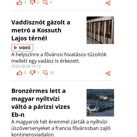
0
2
6
Vaddisznót gázolt a
metró a Kossuth
Lajos térnél
VIDEÓ
A helyszínre a fővárosi hivatásos tűzoltók
mellett egy vadász is érkezett.
2026.08.08 10:10
0
3
50
Bronzérmes lett a
magyar nyíltvízi
váltó a párizsi vizes
Eb-n
A magyarok hét éremmel zárták a nyíltvízi
úszóversenyeket a francia fővárosban zajló
kontinensviadalon.