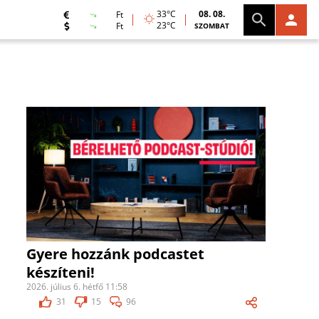
33°C
08. 08.
Ft
23°C
Ft
SZOMBAT
Gyere hozzánk podcastet
készíteni!
2026. július 6. hétfő 11:58
31
15
96