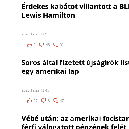
Érdekes kabátot villantott a B
Lewis Hamilton
2022.12.28 13:55
3
48
31
Soros által fizetett újságírók li
egy amerikai lap
2022.12.22 12:45
57
3
47
Vébé után: az amerikai focistan
férfi válogatott pénzének felét