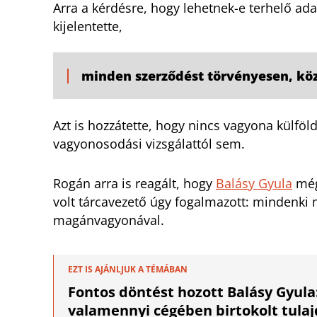
Arra a kérdésre, hogy lehetnek-e terhelő ad
kijelentette,
minden szerződést törvényesen, köz
Azt is hozzátette, hogy nincs vagyona külföl
vagyonosodási vizsgálattól sem.
Rogán arra is reagált, hogy
Balásy Gyula
még 
volt tárcavezető úgy fogalmazott: mindenki m
magánvagyonával.
EZT IS AJÁNLJUK A TÉMÁBAN
Fontos döntést hozott Balásy Gyula
valamennyi cégében birtokolt tula