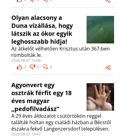
Olyan alacsony a
Duna vízállása, hogy
látszik az ókor egyik
leghosszabb hídja!
Az átkelőt vélhetően Krisztus után 367-ben
rombolták le.
2026.08.07 19:06
2
0
0
Agyonvert egy
osztrák férfit egy 18
éves magyar
„pedofilvadász”
A 29 éves áldozatot csütörtökön reggel
találták holtan egy családi házban a Bécstől
északra fekvő Langenzersdorf településen.
2026.08.07 18:47