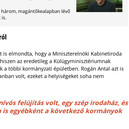
nak három, magántőkealapban lévő
 is.
ról
t is elmondta, hogy a Miniszterelnöki Kabinetiroda
 hiszen az eredetileg a Külügyminisztériumnak
k a többi kormányzati épületben. Rogán Antal azt is
lanban volt, ezeket a helyiségeket soha nem
ívós felújítás volt, egy szép irodaház, és
n is egyébként a következő kormányok