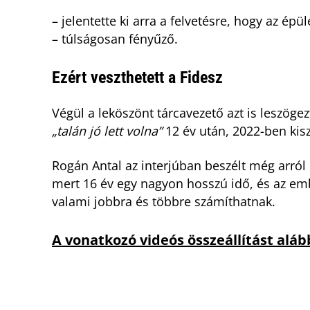
– jelentette ki arra a felvetésre, hogy az ép
– túlságosan fényűző.
Ezért veszthetett a Fidesz
Végül a leköszönt tárcavezető azt is leszöge
„talán jó lett volna”
12 év után, 2022-ben kisz
Rogán Antal az interjúban beszélt még arról 
mert 16 év egy nagyon hosszú idő, és az em
valami jobbra és többre számíthatnak.
A vonatkozó videós összeállítást aláb