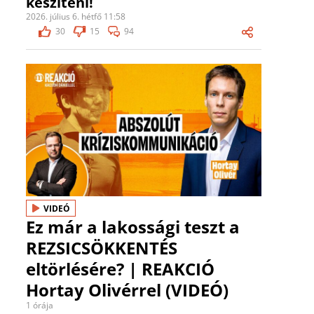
készíteni!
2026. július 6. hétfő 11:58
30
15
94
VIDEÓ
Ez már a lakossági teszt a
REZSICSÖKKENTÉS
eltörlésére? | REAKCIÓ
Hortay Olivérrel (VIDEÓ)
1 órája