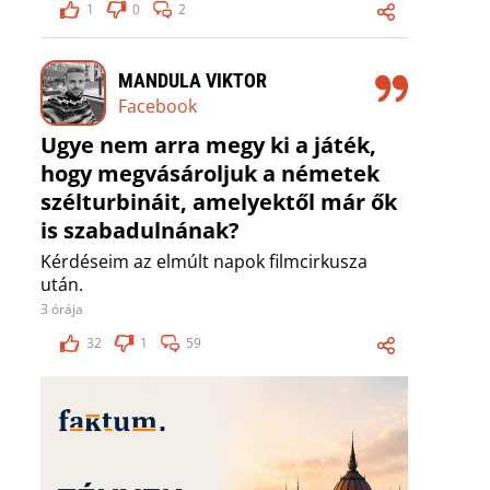
1
0
2
MANDULA VIKTOR
Facebook
Ugye nem arra megy ki a játék,
hogy megvásároljuk a németek
szélturbináit, amelyektől már ők
is szabadulnának?
Kérdéseim az elmúlt napok filmcirkusza
után.
3 órája
32
1
59