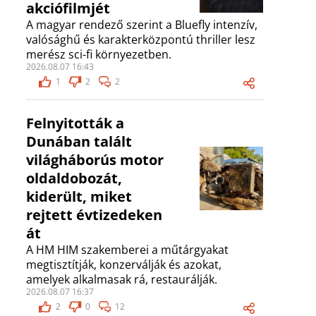
akciófilmjét
A magyar rendező szerint a Bluefly intenzív,
valósághű és karakterközpontú thriller lesz
merész sci-fi környezetben.
2026.08.07 16:43
1
2
2
Felnyitották a
Dunában talált
világháborús motor
oldaldobozát,
kiderült, miket
rejtett évtizedeken
át
A HM HIM szakemberei a műtárgyakat
megtisztítják, konzerválják és azokat,
amelyek alkalmasak rá, restaurálják.
2026.08.07 16:37
2
0
12