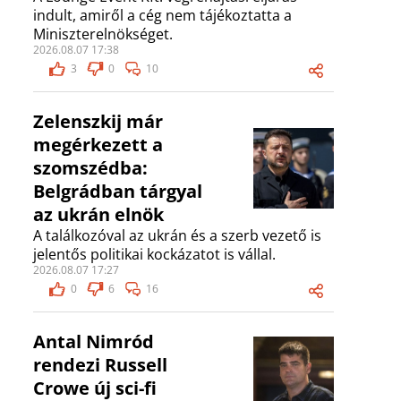
indult, amiről a cég nem tájékoztatta a
Miniszterelnökséget.
2026.08.07 17:38
3
0
10
Zelenszkij már
megérkezett a
szomszédba:
Belgrádban tárgyal
az ukrán elnök
A találkozóval az ukrán és a szerb vezető is
jelentős politikai kockázatot is vállal.
2026.08.07 17:27
0
6
16
Antal Nimród
rendezi Russell
Crowe új sci-fi