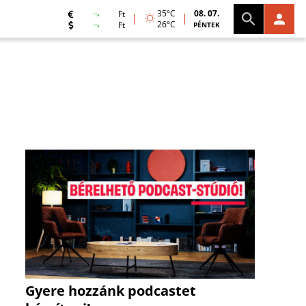
35°C
08. 07.
Ft
26°C
Ft
PÉNTEK
Gyere hozzánk podcastet