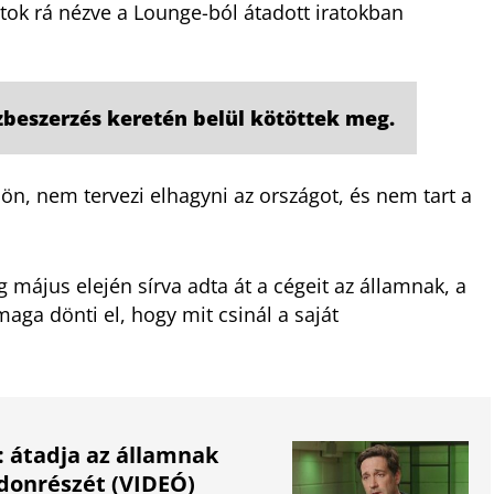
atok rá nézve a Lounge-ból átadott iratokban
beszerzés keretén belül kötöttek meg.
dön, nem tervezi elhagyni az országot, és nem tart a
május elején sírva adta át a cégeit az államnak, a
aga dönti el, hogy mit csinál a saját
: átadja az államnak
jdonrészét (VIDEÓ)