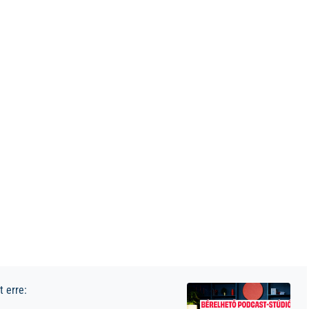
 erre: