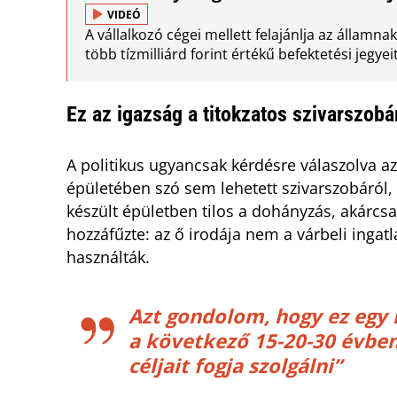
VIDEÓ
A vállalkozó cégei mellett felajánlja az állam
több tízmilliárd forint értékű befektetési jegyeit
Ez az igazság a titokzatos szivarszobá
A politikus ugyancsak kérdésre válaszolva az
épületében szó sem lehetett szivarszobáról,
készült épületben tilos a dohányzás, akárcsa
hozzáfűzte: az ő irodája nem a várbeli ingat
használták.
Azt gondolom, hogy ez egy n
a következő 15-20-30 évbe
céljait fogja szolgálni”