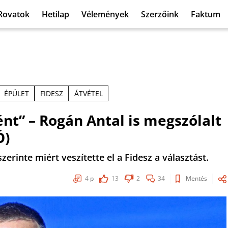
Rovatok
Hetilap
Vélemények
Szerzőink
Faktum
ÉPÜLET
FIDESZ
ÁTVÉTEL
nt” – Rogán Antal is megszólalt
Ó)
zerinte miért veszítette el a Fidesz a választást.
4
p
13
2
34
Mentés