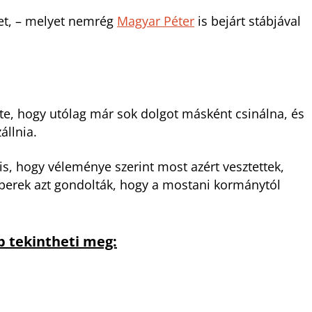
ület, – melyet nemrég
Magyar Péter
is bejárt stábjával
zte, hogy utólag már sok dolgot másként csinálna, és
állnia.
is, hogy véleménye szerint most azért vesztettek,
berek azt gondolták, hogy a mostani kormánytól
b tekintheti meg: