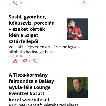
46
Sushi, gyömbér,
kókuszvíz, porcelán
– ezeket kérték
idén a Sziget
sztárfellépői
Volt, aki kifejezetten azt kérte, ne legyen
alkohol a backstage-ben.
2026.08.07 18:23
0
4
3
A Tisza-kormány
felmondta a Balásy
Gyula-féle Lounge
Eventtel kötött
keretszerződését
A Lounge Event Kft. végrehajtási eljárás