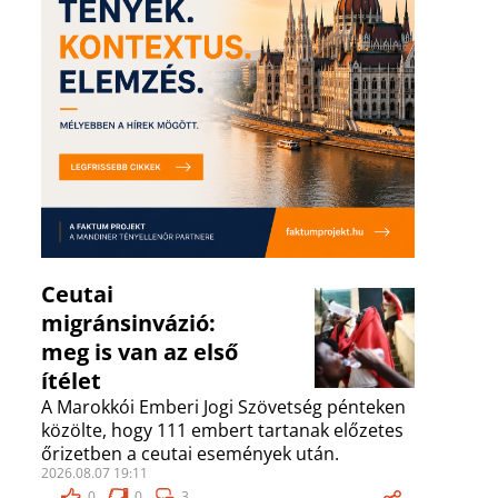
Ceutai
migránsinvázió:
meg is van az első
ítélet
A Marokkói Emberi Jogi Szövetség pénteken
közölte, hogy 111 embert tartanak előzetes
őrizetben a ceutai események után.
2026.08.07 19:11
0
0
3