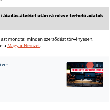
i átadás-átvétel után rá nézve terhelő adatok
k azt mondta: minden szerződést törvényesen,
te a
Magyar Nemzet
.
 erre: