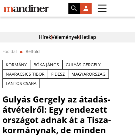
Hírek
Vélemények
Hetilap
Főoldal
Belföld
⬤
KORMÁNY
BÓKA JÁNOS
GULYÁS GERGELY
NAVRACSICS TIBOR
FIDESZ
MAGYARORSZÁG
LANTOS CSABA
Gulyás Gergely az átadás-
átvételről: Egy rendezett
országot adnak át a Tisza-
kormánynak, de minden