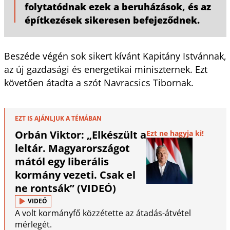
folytatódnak ezek a beruházások, és az
építkezések sikeresen befejeződnek.
Beszéde végén sok sikert kívánt Kapitány Istvánnak,
az új gazdasági és energetikai miniszternek. Ezt
követően átadta a szót Navracsics Tibornak.
EZT IS AJÁNLJUK A TÉMÁBAN
Orbán Viktor: „Elkészült a
Ezt ne hagyja ki!
leltár. Magyarországot
mától egy liberális
kormány vezeti. Csak el
ne rontsák” (VIDEÓ)
VIDEÓ
A volt kormányfő közzétette az átadás-átvétel
mérlegét.