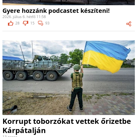
Gyere hozzánk podcastet készíteni!
2026. július 6. hétfő 11:58
28
15
93
Korrupt toborzókat vettek őrizetbe
Kárpátalján
13 perce