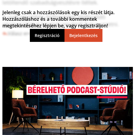
letöltendő szabadságvesztésre ítéltek.

Jelenleg csak a hozzászólások egy kis részét látja.
A csak egyoldalú hírforrásból tájékozódó 
Hozzászóláshoz és a további kommentek
agymosottakat könnyű orruknál fogva vezetni.
megtekintéséhez lépjen be, vagy regisztráljon!
Válasz erre
1
0
Regisztráció
Bejelentkezés