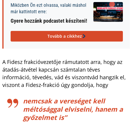
Miközben Ön ezt olvassa, valaki máshol
már kattintott erre:
Gyere hozzánk podcastet készíteni!
Tovább a cikkhez
A Fidesz frakcióvezetője rámutatott arra, hogy az
átadás-átvétel kapcsán számtalan téves
információ, tévedés, vád és viszontvád hangzik el,
viszont a Fidesz-frakció úgy gondolja, hogy
nemcsak a vereséget kell
méltósággal elviselni, hanem a
győzelmet is”