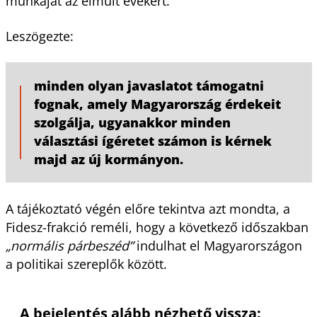
munkáját az elmúlt évekért.
Leszögezte:
minden olyan javaslatot támogatni
fognak, amely Magyarország érdekeit
szolgálja, ugyanakkor minden
választási ígéretet számon is kérnek
majd az új kormányon.
A tájékoztató végén előre tekintva azt mondta, a
Fidesz-frakció reméli, hogy a következő időszakban
„normális párbeszéd”
indulhat el Magyarországon
a politikai szereplők között.
A bejelentés alább nézhető vissza: