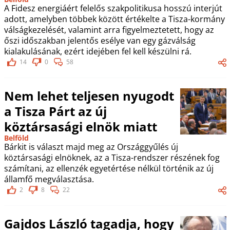
A Fidesz energiáért felelős szakpolitikusa hosszú interjút
adott, amelyben többek között értékelte a Tisza-kormány
válságkezelését, valamint arra figyelmeztetett, hogy az
őszi időszakban jelentős esélye van egy gázválság
kialakulásának, ezért idejében fel kell készülni rá.
14
0
58
Nem lehet teljesen nyugodt
a Tisza Párt az új
köztársasági elnök miatt
Belföld
Bárkit is választ majd meg az Országgyűlés új
köztársasági elnöknek, az a Tisza-rendszer részének fog
számítani, az ellenzék egyetértése nélkül történik az új
államfő megválasztása.
2
8
22
Gajdos László tagadja, hogy