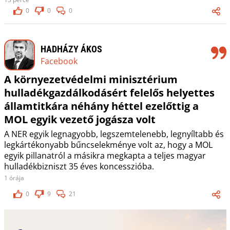
0
0
0
HADHÁZY ÁKOS
Facebook
A környezetvédelmi minisztérium
hulladékgazdálkodásért felelős helyettes
államtitkára néhány héttel ezelőttig a
MOL egyik vezető jogásza volt
A NER egyik legnagyobb, legszemtelenebb, legnyíltabb és
legkártékonyabb bűncselekménye volt az, hogy a MOL
egyik pillanatról a másikra megkapta a teljes magyar
hulladékbizniszt 35 éves koncesszióba.
1 órája
0
9
21