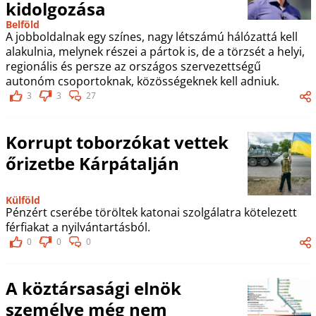
kidolgozása
Belföld
A jobboldalnak egy színes, nagy létszámú hálózattá kell
alakulnia, melynek részei a pártok is, de a törzsét a helyi,
regionális és persze az országos szervezettségű
autonóm csoportoknak, közösségeknek kell adniuk.
3
3
27
Korrupt toborzókat vettek
őrizetbe Kárpátalján
Külföld
Pénzért cserébe töröltek katonai szolgálatra kötelezett
férfiakat a nyilvántartásból.
0
0
0
A köztársasági elnök
személye még nem