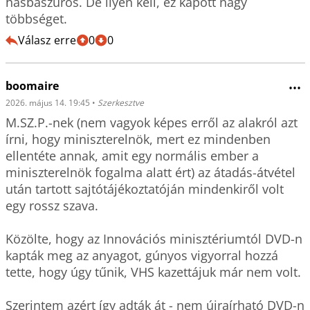
hasbaszúrós. De ilyen kell, ez kapott nagy 
többséget.
Válasz erre
0
0
boomaire
•••
2026. május 14. 19:45
•
Szerkesztve
M.SZ.P.-nek (nem vagyok képes erről az alakról azt 
írni, hogy miniszterelnök, mert ez mindenben 
ellentéte annak, amit egy normális ember a 
miniszterelnök fogalma alatt ért) az átadás-átvétel 
után tartott sajtótájékoztatóján mindenkiről volt 
egy rossz szava. 

Közölte, hogy az Innovációs minisztériumtól DVD-n 
kapták meg az anyagot, gúnyos vigyorral hozzá 
tette, hogy úgy tűnik, VHS kazettájuk már nem volt.

Szerintem azért így adták át - nem újraírható DVD-n 