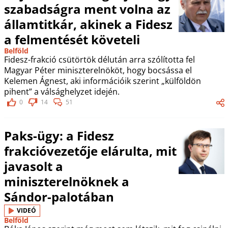
szabadságra ment volna az
államtitkár, akinek a Fidesz
a felmentését követeli
Belföld
Fidesz-frakció csütörtök délután arra szólította fel
Magyar Péter miniszterelnököt, hogy bocsássa el
Kelemen Ágnest, aki információik szerint „külföldön
pihent” a válsághelyzet idején.
0
14
51
Paks-ügy: a Fidesz
frakcióvezetője elárulta, mit
javasolt a
miniszterelnöknek a
Sándor-palotában
VIDEÓ
Belföld