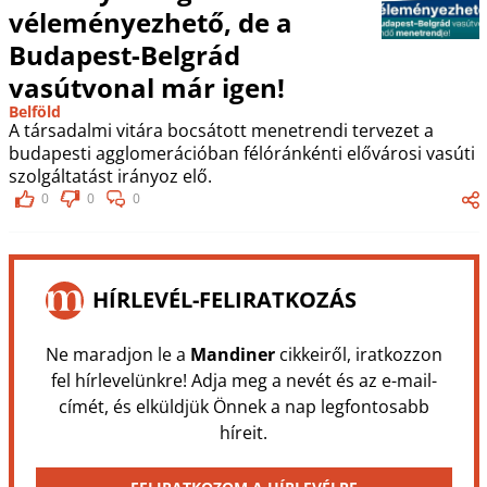
véleményezhető, de a
Budapest-Belgrád
vasútvonal már igen!
Belföld
A társadalmi vitára bocsátott menetrendi tervezet a
budapesti agglomerációban félóránkénti elővárosi vasúti
szolgáltatást irányoz elő.
0
0
0
HÍRLEVÉL-FELIRATKOZÁS
Ne maradjon le a
Mandiner
cikkeiről, iratkozzon
fel hírlevelünkre! Adja meg a nevét és az e-mail-
címét, és elküldjük Önnek a nap legfontosabb
híreit.