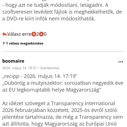
- hogy azt ne tudják módosítani, letagadni. A 
szoftveresen levédett fájlok is meghekkelhetők, de 
a DVD-re kiírt infók nem módosíthatók.

Válasz erre
2
0
1 válasz megtekintése
boomaire
•••
2026. május 14. 18:31
•
Szerkesztve
„recipp - 2026. május 14. 17:19”

„Dübörög a mutyiszektor: sorozatban negyedik éve 
az EU legkorruptabb helye Magyarország”

Az idézet szöveget a Transparency International 
2026 februárjában közzétett, 2025-ös évről szóló 
jelentése tartalmazza, de még a Transparency sem 
azt állította, hogy Magyarország az Európai Unió 