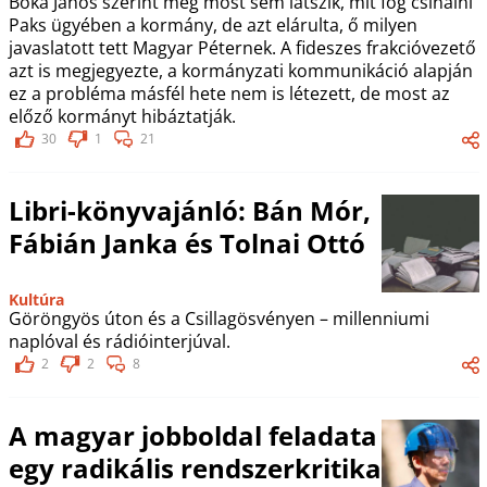
Bóka János szerint még most sem látszik, mit fog csinálni
Paks ügyében a kormány, de azt elárulta, ő milyen
javaslatott tett Magyar Péternek. A fideszes frakcióvezető
azt is megjegyezte, a kormányzati kommunikáció alapján
ez a probléma másfél hete nem is létezett, de most az
előző kormányt hibáztatják.
30
1
21
Libri-könyvajánló: Bán Mór,
Fábián Janka és Tolnai Ottó
Kultúra
Göröngyös úton és a Csillagösvényen – millenniumi
naplóval és rádióinterjúval.
2
2
8
A magyar jobboldal feladata
egy radikális rendszerkritika