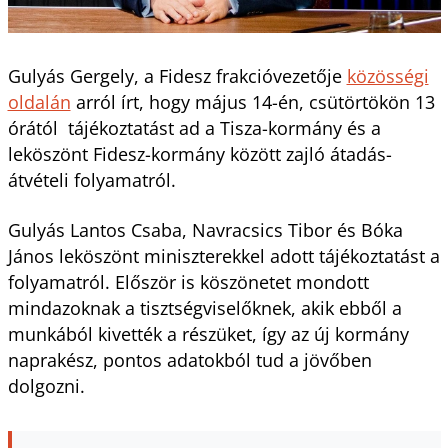
Gulyás Gergely, a Fidesz frakcióvezetője
közösségi
oldalán
arról írt, hogy május 14-én, csütörtökön 13
órától tájékoztatást ad a Tisza-kormány és a
leköszönt Fidesz-kormány között zajló átadás-
átvételi folyamatról.
Gulyás Lantos Csaba, Navracsics Tibor és Bóka
János leköszönt miniszterekkel adott tájékoztatást a
folyamatról. Először is köszönetet mondott
mindazoknak a tisztségviselőknek, akik ebből a
munkából kivették a részüket, így az új kormány
naprakész, pontos adatokból tud a jövőben
dolgozni.