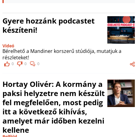
Gyere hozzánk podcastet
készíteni!
Videó
Bérelhető a Mandiner korszerű stúdiója, mutatjuk a
részleteket!
0
0
0
Hortay Olivér: A kormány a
paksi helyzetre nem készült
fel megfelelően, most pedig
itt a következő kihívás,
amelyet már időben kezelni
kellene
Belföld