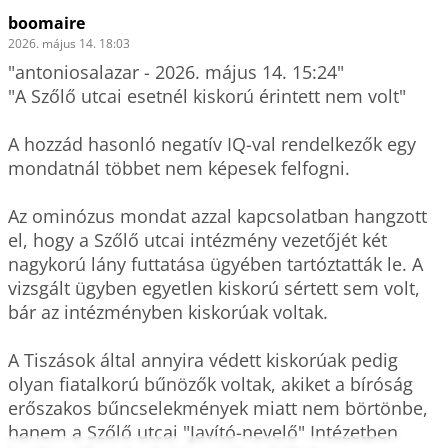
boomaire
2026. május 14. 18:03
"antoniosalazar - 2026. május 14. 15:24"

"A Szőlő utcai esetnél kiskorú érintett nem volt"

A hozzád hasonló negatív IQ-val rendelkezők egy 
mondatnál többet nem képesek felfogni.

Az ominózus mondat azzal kapcsolatban hangzott 
el, hogy a Szőlő utcai intézmény vezetőjét két 
nagykorú lány futtatása ügyében tartóztatták le. A 
vizsgált ügyben egyetlen kiskorú sértett sem volt, 
bár az intézményben kiskorúak voltak. 

A Tiszások által annyira védett kiskorúak pedig 
olyan fiatalkorú bűnözők voltak, akiket a bíróság 
erőszakos bűncselekmények miatt nem börtönbe, 
hanem a Szőlő utcai "Javító-nevelő" Intézetben 