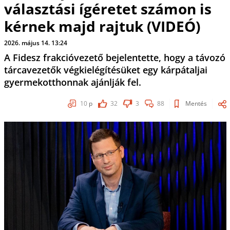
választási ígéretet számon is
kérnek majd rajtuk (VIDEÓ)
2026. május 14. 13:24
A Fidesz frakcióvezető bejelentette, hogy a távozó
tárcavezetők végkielégítésüket egy kárpátaljai
gyermekotthonnak ajánlják fel.
10
p
32
3
88
Mentés