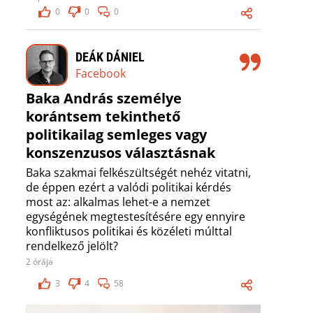
0
0
0
DEÁK DÁNIEL
Facebook
Baka András személye
korántsem tekinthető
politikailag semleges vagy
konszenzusos választásnak
Baka szakmai felkészültségét nehéz vitatni,
de éppen ezért a valódi politikai kérdés
most az: alkalmas lehet-e a nemzet
egységének megtestesítésére egy ennyire
konfliktusos politikai és közéleti múlttal
rendelkező jelölt?
2 órája
3
4
58