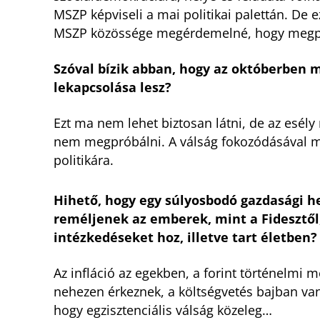
MSZP képviseli a mai politikai palettán. De e
MSZP közössége megérdemelné, hogy megp
Szóval bízik abban, hogy az októberben 
lekapcsolása lesz?
Ezt ma nem lehet biztosan látni, de az esél
nem megpróbálni. A válság fokozódásával me
politikára.
Hihető, hogy egy súlyosbodó gazdasági he
reméljenek az emberek, mint a Fidesztől,
intézkedéseket hoz, illetve tart életben?
Az infláció az egekben, a forint történelmi
nehezen érkeznek, a költségvetés bajban van
hogy egzisztenciális válság közeleg…