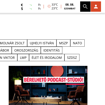
33°C
08. 08.
Ft
23°C
Ft
SZOMBAT
MOLNÁR ZSOLT
UJHELYI ISTVÁN
MSZP
NATO
GÁBOR
OROSZORSZÁG
IDENTITÁS
N VIKTOR
LMP
ÉLET ÉS IRODALOM
SZDSZ