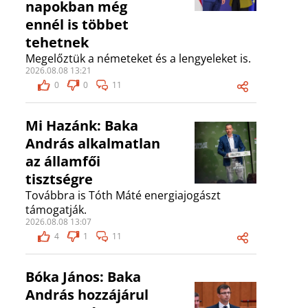
napokban még
ennél is többet
tehetnek
Megelőztük a németeket és a lengyeleket is.
2026.08.08 13:21
0
0
11
Mi Hazánk: Baka
András alkalmatlan
az államfői
tisztségre
Továbbra is Tóth Máté energiajogászt
támogatják.
2026.08.08 13:07
4
1
11
Bóka János: Baka
András hozzájárul