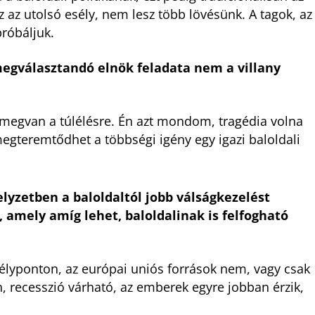
z az utolsó esély, nem lesz több lövésünk. A tagok, az
róbáljuk.
megválasztandó elnök feladata nem a villany
y megvan a túlélésre. Én azt mondom, tragédia volna
gteremtődhet a többségi igény egy igazi baloldali
lyzetben a baloldaltól jobb válságkezelést
 amely amíg lehet, baloldalinak is felfogható
 mélyponton, az európai uniós források nem, vagy csak
, recesszió várható, az emberek egyre jobban érzik,