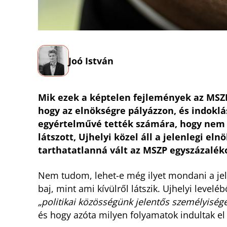
Joó István
Mik ezek a képtelen fejlemények az MSZP-
hogy az elnökségre pályázzon, és indoklás
egyértelművé tették számára, hogy nem ve
látszott, Ujhelyi közel áll a jelenlegi e
tarthatatlanná vált az MSZP egyszázalék
Nem tudom, lehet-e még ilyet mondani a jele
baj, mint ami kívülről látszik. Ujhelyi level
„politikai közösségünk jelentős személyisége
és hogy azóta milyen folyamatok indultak el 