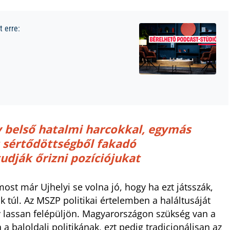
 erre:
y belső hatalmi harcokkal, egymás
s sértődöttségből fakadó
dják őrizni pozíciójukat
most már Ujhelyi se volna jó, hogy ha ezt játsszák,
k túl. Az MSZP politikai értelemben a haláltusáját
gy lassan felépüljön. Magyarországon szükség van a
a baloldali politikának, ezt pedig tradicionálisan az