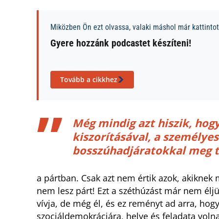
Miközben Ön ezt olvassa, valaki máshol már kattintott
Gyere hozzánk podcastet készíteni!
Tovább a cikkhez
Még mindig azt hiszik, hog
kiszorításával, a személye
bosszúhadjáratokkal meg tu
a pártban. Csak azt nem értik azok, akiknek 
nem lesz párt! Ezt a széthúzást már nem éljü
vívja, de még él, és ez reményt ad arra, ho
szociáldemokráciára, helye és feladata volna 