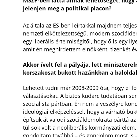
MSZP-ben látta annak lehetőségét, hogy a
jelenjen meg a politikai piacon?
Az általa az ÉS-ben leírtakkal majdnem telje
nemzeti elkötelezettségű, modern szociáldem
egy liberális értelmiségitől, hogy ő is egy il
amit én meghirdettem elnökként, tizenkét é
Akkor ívelt fel a pályája, lett miniszter
korszakosat bukott hazánkban a baloldal
Lehetett tudni már 2008-2009 óta, hogy el fo
választásokat. A biztos kudarc tudatában s
szocialista pártban. Én nem a veszélyre konc
ideológiai elképzeléssel, hogy a várható b
építsük át valódi szociáldemokrata párttá az
túl sok volt a neoliberális kormányzati ele
gondoltam továbbá – és gondolom most is –,