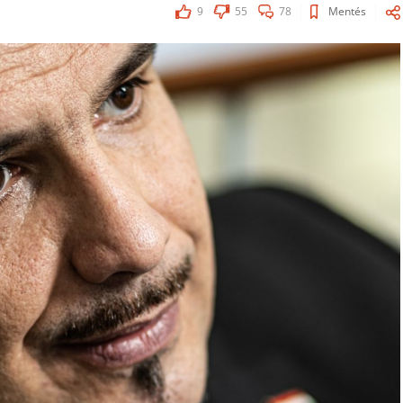
9
55
78
Mentés