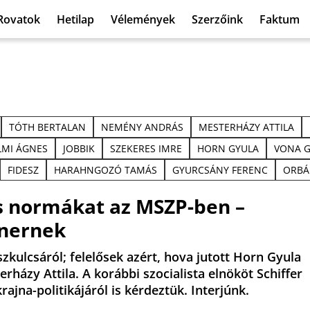
Rovatok
Hetilap
Vélemények
Szerzőink
Faktum
TÓTH BERTALAN
NEMÉNY ANDRÁS
MESTERHÁZY ATTILA
MI ÁGNES
JOBBIK
SZEKERES IMRE
HORN GYULA
VONA 
FIDESZ
HARAHNGOZÓ TAMÁS
GYURCSÁNY FERENC
ORBÁ
s normákat az MSZP-ben –
inernek
zkulcsáról; felelősek azért, hova jutott Horn Gyula
erházy Attila. A korábbi szocialista elnököt Schiffer
ajna-politikájáról is kérdeztük. Interjúnk.