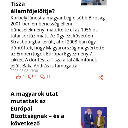
Tisza
államfőjelöltje?
Korbely Jánost a magyar Legfelsőbb Bíróság
2001-ben emberiesség elleni
bűncselekmény miatt ítélte el az 1956-os
tatai sortűz miatt. Az ügy ezt követően
Strasbourgba került, ahol 2008-ban úgy
döntöttek, hogy Magyarország megsértette
az Emberi Jogok Európai Egyezmény 7.
cikkét. A döntést a Tisza által államfőnek
jelölt Baka András is támogatta.
2026.08.08 13:30
0
3
11
A magyarok utat
mutattak az
Európai
Bizottságnak – és a
következő