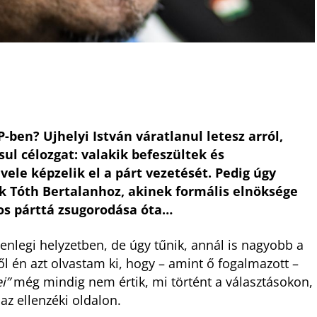
ben? Ujhelyi István váratlanul letesz arról,
ul célozgat: valakik befeszültek és
le képzelik el a párt vezetését. Pedig úgy
lnök Tóth Bertalanhoz, akinek formális elnöksége
os párttá zsugorodása óta…
nlegi helyzetben, de úgy tűnik, annál is nagyobb a
éből én azt olvastam ki, hogy – amint ő fogalmazott –
i”
még mindig nem értik, mi történt a választásokon,
az ellenzéki oldalon.