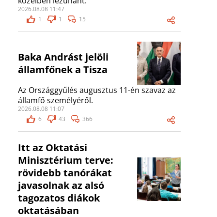
közelben lezuhant.
2026.08.08 11:47
1
1
15
Baka Andrást jelöli
államfőnek a Tisza
Az Országgyűlés augusztus 11-én szavaz az
államfő személyéről.
2026.08.08 11:07
6
43
366
Itt az Oktatási
Minisztérium terve:
rövidebb tanórákat
javasolnak az alsó
tagozatos diákok
oktatásában