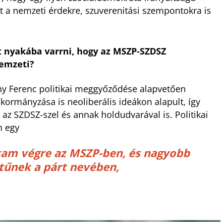
tt a nemzeti érdekre, szuverenitási szempontokra is
t nyakába varrni, hogy az MSZP-SZDSZ
nemzeti?
ny Ferenc politikai meggyőződése alapvetően
a kormányzása is neoliberális ideákon alapult, így
z SZDSZ-szel és annak holdudvarával is. Politikai
n egy
ttam végre az MSZP-ben, és nagyobb
tűnek a párt nevében,