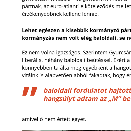
pártnak, az euro-atlanti elköteleződés melle
érzékenyebbnek kellene lennie.
Lehet egészen a kisebbik kormányzó pár
kormányzás nem volt elég baloldali, se 
Ez nem volna igazságos. Szerintem Gyurcsá
liberális, néhány baloldali beütéssel. Ezért 
könnyebben találta meg egyébként a hangot a
vitáink is alapvetően abból fakadtak, hogy é
baloldali fordulatot hajto
hangsúlyt adtam az „M” be
amivel ő nem értett egyet.