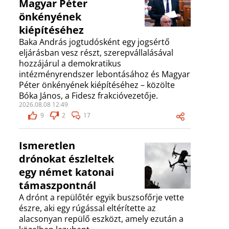
Magyar Péter
önkényének
kiépítéséhez
Baka András jogtudósként egy jogsértő
eljárásban vesz részt, szerepvállalásával
hozzájárul a demokratikus
intézményrendszer lebontásához és Magyar
Péter önkényének kiépítéséhez – közölte
Bóka János, a Fidesz frakcióvezetője.
2026.08.08 12:49
9
2
17
Ismeretlen
drónokat észleltek
egy német katonai
támaszpontnál
A drónt a repülőtér egyik buszsofőrje vette
észre, aki egy rúgással eltérítette az
alacsonyan repülő eszközt, amely ezután a