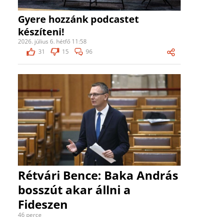
Gyere hozzánk podcastet
készíteni!
2026. július 6. hétfő 11:58
31
15
96
Rétvári Bence: Baka András
bosszút akar állni a
Fideszen
46 perce