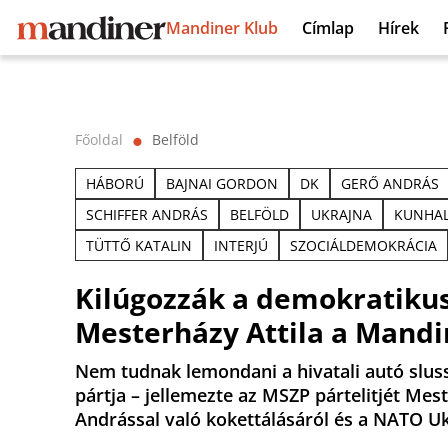
Mandiner Klub
Címlap
Hírek
Főoldal
Belföld
⬤
HÁBORÚ
BAJNAI GORDON
DK
GERŐ ANDRÁS
SCHIFFER ANDRÁS
BELFÖLD
UKRAJNA
KUNHAL
TÜTTŐ KATALIN
INTERJÚ
SZOCIÁLDEMOKRÁCIA
Kilúgozzák a demokratiku
Mesterházy Attila a Mand
Nem tudnak lemondani a hivatali autó sluss
pártja – jellemezte az MSZP pártelitjét Mest
Andrással való kokettálásáról és a NATO Ukr