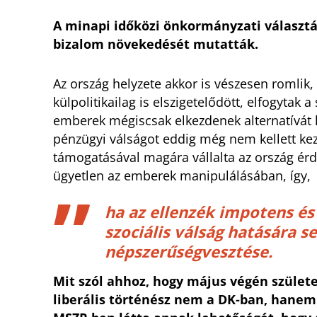
A minapi időközi önkormányzati választá
bizalom növekedését mutatták.
Az ország helyzete akkor is vészesen romlik
külpolitikailag is elszigetelődött, elfogytak
emberek mégiscsak elkezdenek alternatívát 
pénzügyi válságot eddig még nem kellett ke
támogatásával magára vállalta az ország érd
ügyetlen az emberek manipulálásában, így,
ha az ellenzék impotens és
szociális válság hatására s
népszerűségvesztése.
Mit szól ahhoz, hogy május végén szület
liberális történész nem a DK-ban, hanem –