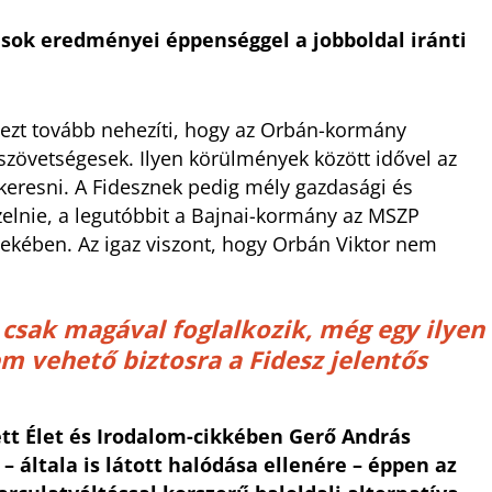
sok eredményei éppenséggel a jobboldal iránti
, ezt tovább nehezíti, hogy az Orbán-kormány
 a szövetségesek. Ilyen körülmények között idővel az
keresni. A Fidesznek pedig mély gazdasági és
zelnie, a legutóbbit a Bajnai-kormány az MSZP
ekében. Az igaz viszont, hogy Orbán Viktor nem
 csak magával foglalkozik, még egy ilyen
em vehető biztosra a Fidesz jelentős
ett Élet és Irodalom-cikkében Gerő András
 általa is látott halódása ellenére – éppen az