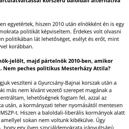
rculatváltással korszerű baloldali alternatíva
sen egyetértek, hiszen 2010 után elnökként én is egy
okrata politikát képviseltem. Érdekes volt olvasni
yen politikában lát lehetőséget, esélyt és erőt, mint
vvel korábban.
elnök-jelölt, majd pártelnök 2010-ben, amikor
. Nem peches politikus Mesterházy Attila?
gjuk veszíteni a Gyurcsány-Bajnai korszak után a
enki más nem kívánt vezető szerepet magának a
entráltam, lehetőségnek fogtam fel, azzal az
ukta után, a kormányzati teher nyomásától mentesen
 MSZP-t. Hiszen a baloldali-liberális kormányok alatt
m, amellyel sokan nem voltunk kibékülve. Úgy
 hogy egy ilyen szociáldemokrata irányultságú