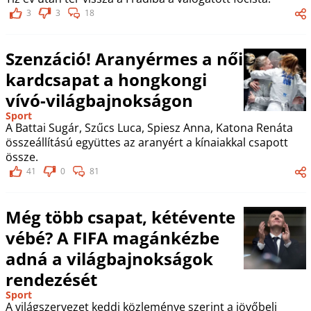
3
3
18
Szenzáció! Aranyérmes a női
kardcsapat a hongkongi
vívó-világbajnokságon
Sport
A Battai Sugár, Szűcs Luca, Spiesz Anna, Katona Renáta
összeállítású együttes az aranyért a kínaiakkal csapott
össze.
41
0
81
Még több csapat, kétévente
vébé? A FIFA magánkézbe
adná a világbajnokságok
rendezését
Sport
A világszervezet keddi közleménye szerint a jövőbeli