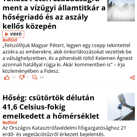
ment a vízügyi államtitkár a
hőségriadó és az aszály
kellős közepén
VIDEÓ
Belföld
„Felszólítjuk Magyar Pétert, legyen egy csepp tekintettel
azokra az emberekre, akik önkorlátozásokat vezettek be
a válsághelyzetben, és a pihenését töltő Kelemen Ágnest
azonnali hatállyal rúgja ki. Akár kommentben is” – írja
közleményében a Fidesz.
11
1
24
Hőség: csütörtök délután
41,6 Celsius-fokig
emelkedett a hőmérséklet
Belföld
Az Országos Katasztrófavédelmi Főigazgatósághoz 21
erdő- és vegetációtűzről érkezett bejelentés.