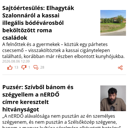
Sajtóértesülés: Elhagyták
Szalonnáról a kassai
illegális bódévárosból
beköltözött roma
családok
A felnőttek és a gyermekek – köztük egy párhetes
csecsemő – visszaköltöztek a kassai cigánytelepen
található, korábban már részben elbontott kunyhójukba.
2026.08.06 12:39
13
1
28
Puzsér: Szívből bánom és
szégyellem a nERDŐ
címre keresztelt
hitványságot
„A nERDŐ alávalósága nem pusztán az én személyes
szégyenem, és nem pusztán a Szélsőközép szégyene,