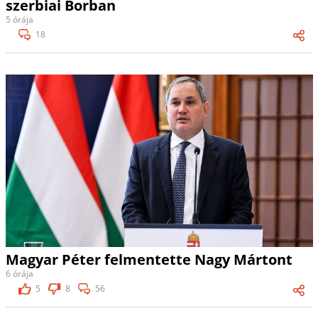
szerbiai Borban
5 órája
18
Magyar Péter felmentette Nagy Mártont
6 órája
5
8
56