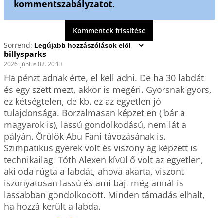
kommentszabályzatot
.
Kommentek frissítése
Sorrend:
billysparks
2026. június 02. 20:13
Ha pénzt adnak érte, el kell adni. De ha 30 labdát 
és egy szett mezt, akkor is megéri. Gyorsnak gyors, 
ez kétségtelen, de kb. ez az egyetlen jó 
tulajdonsága. Borzalmasan képzetlen ( bár a 
magyarok is), lassú gondolkodású, nem lát a 
pályán. Örülök Abu Fani távozásának is. 
Szimpatikus gyerek volt és viszonylag képzett is 
technikailag, Tóth Alexen kívül ő volt az egyetlen, 
aki oda rúgta a labdát, ahova akarta, viszont 
iszonyatosan lassú és ami baj, még annál is 
lassabban gondolkodott. Minden támadás elhalt, 
ha hozzá került a labda.