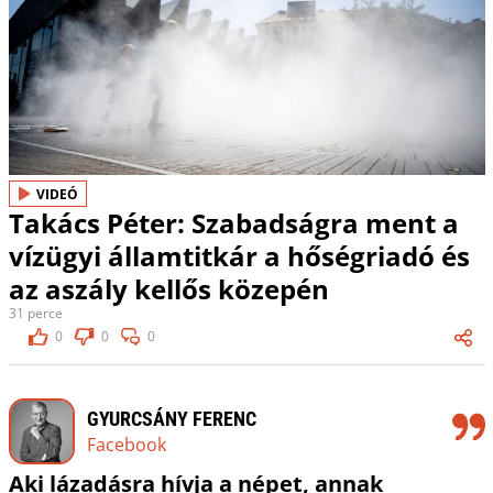
VIDEÓ
Takács Péter: Szabadságra ment a
vízügyi államtitkár a hőségriadó és
az aszály kellős közepén
31 perce
0
0
0
GYURCSÁNY FERENC
Facebook
Aki lázadásra hívja a népet, annak