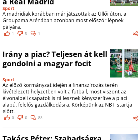
a Real Madrid
Sport
A madridiak korábban már játszottak az Üllői úton, a
Groupama Arénában azonban most először lépnek
pályára.
1
0
1
Irány a piac? Teljesen át kell
gondolni a magyar focit
Sport
Az előző kormányzat idején a finanszírozás terén
kivételezett helyzetben volt a futball, most viszont az
élvonalbeli csapatok is rá lesznek kényszerítve a piaci
alapú, felelős gazdálkodásra. Körképünk az NB I. startja
előtt.
0
0
88
Takács Péter: Szabadságra