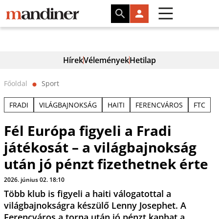
Hírek
Vélemények
Hetilap
Főoldal
Sport
⬤
FRADI
VILÁGBAJNOKSÁG
HAITI
FERENCVÁROS
FTC
Fél Európa figyeli a Fradi
játékosát – a világbajnokság
után jó pénzt fizethetnek érte
2026. június 02. 18:10
Több klub is figyeli a haiti válogatottal a
világbajnokságra készülő Lenny Josephet. A
Ferencváros a torna után jó pénzt kaphat a