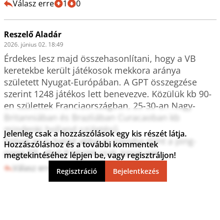
Válasz erre
1
0
Reszelő Aladár
2026. június 02. 18:49
Érdekes lesz majd összehasonlítani, hogy a VB 
keretekbe került játékosok mekkora aránya 
született Nyugat-Európában. A GPT összegzése 
szerint 1248 játékos lett benevezve. Közülük kb 90-
en születtek Franciaországban, 25-30-an Nagy-
Britanniában és Brazíiában Curacaoban kb 
mindenki holland születésű.

Jelenleg csak a hozzászólások egy kis részét látja.
Szóval ez is halad abba az irányba mint a ping-
Hozzászóláshoz és a további kommentek
pong EB, ahol 8 között csak ázsiai van.
megtekintéséhez lépjen be, vagy regisztráljon!
Válasz erre
0
0
Regisztráció
Bejelentkezés