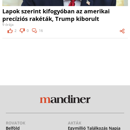
Lapok szerint kifogyóban az amerikai
precíziós rakéták, Trump kiborult
9 órája
2
0
16
ROVATOK
AKTÁK
Belföld
Egymillió Találkozás Napja