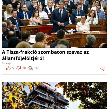
A Tisza-frakció szombaton szavaz az
államfőjelöltjéről
6 órája
5
28
160