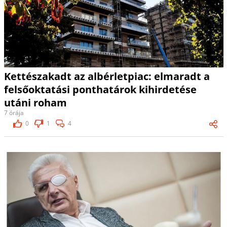
Kettészakadt az albérletpiac: elmaradt a
felsőoktatási ponthatárok kihirdetése
utáni roham
7 órája
0
1
4