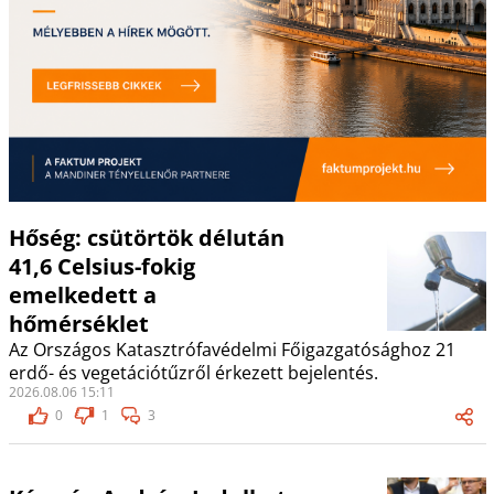
Hőség: csütörtök délután
41,6 Celsius-fokig
emelkedett a
hőmérséklet
Az Országos Katasztrófavédelmi Főigazgatósághoz 21
erdő- és vegetációtűzről érkezett bejelentés.
2026.08.06 15:11
0
1
3