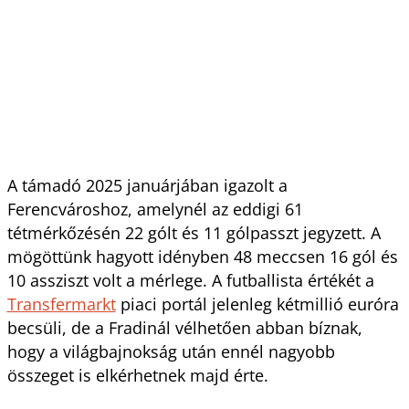
A támadó 2025 januárjában igazolt a
Ferencvároshoz, amelynél az eddigi 61
tétmérkőzésén 22 gólt és 11 gólpasszt jegyzett. A
mögöttünk hagyott idényben 48 meccsen 16 gól és
10 assziszt volt a mérlege. A futballista értékét a
Transfermarkt
piaci portál jelenleg kétmillió euróra
becsüli, de a Fradinál vélhetően abban bíznak,
hogy a világbajnokság után ennél nagyobb
összeget is elkérhetnek majd érte.