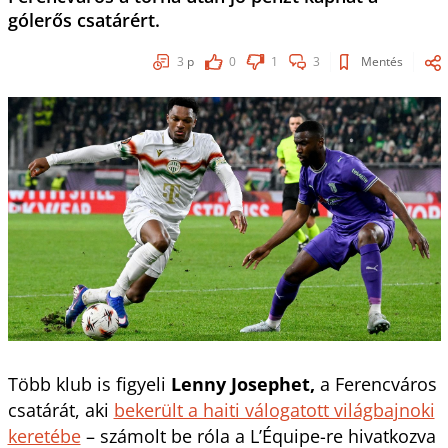
gólerős csatárért.
3
p
0
1
3
Mentés
Több klub is figyeli
Lenny Josephet,
a Ferencváros
csatárát, aki
bekerült a haiti válogatott világbajnoki
keretébe
– számolt be róla a L’Équipe-re hivatkozva