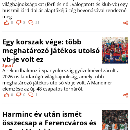
világbajnokságokat (férfi és női, válogatott és klub-vb) egy
húszmilliárd dollár alaptőkéjű cég bevonásával rendezné
meg.
0
8
21
Egy korszak vége: több
meghatározó játékos utolsó
vb-je volt ez
Sport
A rekordhalmozó Spanyolország győzelmével zárult a
2026-os labdarúgó-világbajnokság, amely több
meghatározó játékos utolsó vb-je volt. A Mandiner
elemzése az új, 48 csapatos tornáról.
0
0
1
Harminc év után ismét
összecsap a Ferencváros és