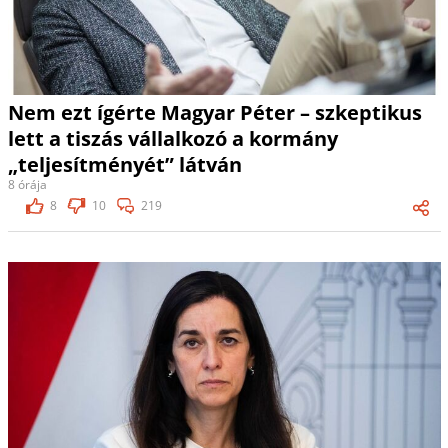
Nem ezt ígérte Magyar Péter – szkeptikus
lett a tiszás vállalkozó a kormány
„teljesítményét” látván
8 órája
8
10
219