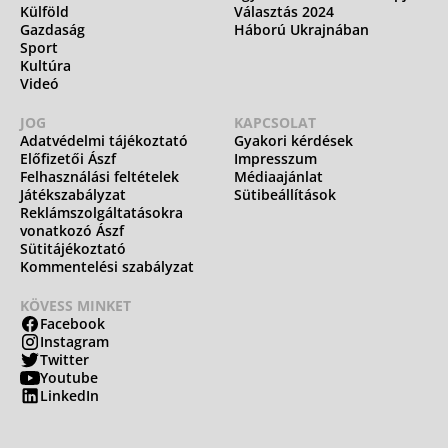
Külföld
Választás 2024
Gazdaság
Háború Ukrajnában
Sport
Kultúra
Videó
JOG
KAPCSOLAT
Adatvédelmi tájékoztató
Gyakori kérdések
Előfizetői Ászf
Impresszum
Felhasználási feltételek
Médiaajánlat
Játékszabályzat
Sütibeállítások
Reklámszolgáltatásokra
vonatkozó Ászf
Sütitájékoztató
Kommentelési szabályzat
KÖVESS MINKET
Facebook
Instagram
Twitter
Youtube
LinkedIn