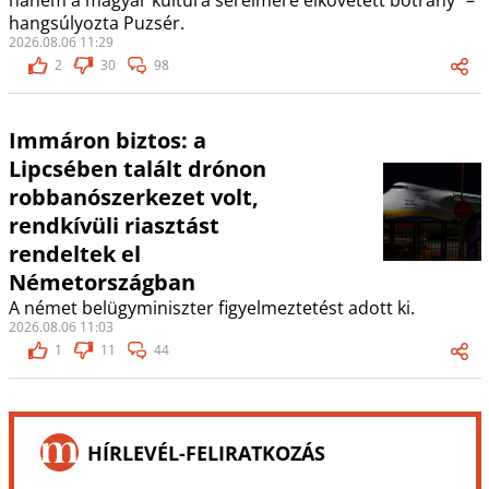
hanem a magyar kultúra sérelmére elkövetett botrány” –
hangsúlyozta Puzsér.
2026.08.06 11:29
2
30
98
Immáron biztos: a
Lipcsében talált drónon
robbanószerkezet volt,
rendkívüli riasztást
rendeltek el
Németországban
A német belügyminiszter figyelmeztetést adott ki.
2026.08.06 11:03
1
11
44
HÍRLEVÉL-FELIRATKOZÁS