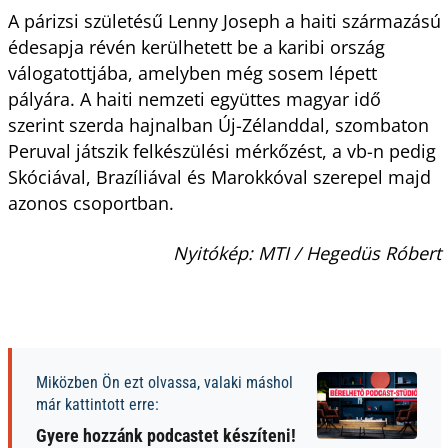
A párizsi születésű Lenny Joseph a haiti származású
édesapja révén kerülhetett be a karibi ország
válogatottjába, amelyben még sosem lépett
pályára. A haiti nemzeti együttes magyar idő
szerint szerda hajnalban Új-Zélanddal, szombaton
Peruval játszik felkészülési mérkőzést, a vb-n pedig
Skóciával, Brazíliával és Marokkóval szerepel majd
azonos csoportban.
Nyitókép: MTI / Hegedüs Róbert
Miközben Ön ezt olvassa, valaki máshol
már kattintott erre:
Gyere hozzánk podcastet készíteni!