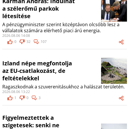
Kármán András: Indulhat
a szélerőmű parkok
létesítése
A pénzügyminiszter szerint középtávon olcsóbb lesz a
vállalatok számára elérhető piaci árú energia.
2026.08.06 14:08
0
32
107
Izland népe megfontolja
az EU-csatlakozást, de
feltételekkel
Ragaszkodnak a szuverenitásukhoz a halászat területén.
2026.08.06 13:22
1
0
3
Figyelmeztettek a
szigetesek: senki ne