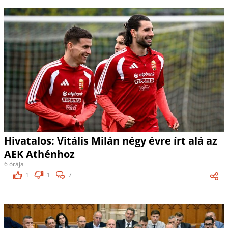
Hivatalos: Vitális Milán négy évre írt alá az
AEK Athénhoz
6 órája
1
1
7