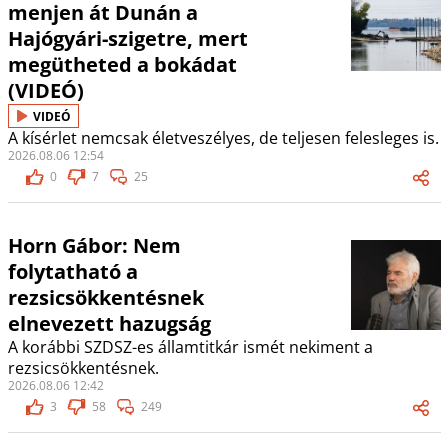
menjen át Dunán a
Hajógyári-szigetre, mert
megütheted a bokádat
(VIDEÓ)
VIDEÓ
A kísérlet nemcsak életveszélyes, de teljesen felesleges is.
2026.08.06 12:54
0
7
25
Horn Gábor: Nem
folytatható a
rezsicsökkentésnek
elnevezett hazugság
A korábbi SZDSZ-es államtitkár ismét nekiment a
rezsicsökkentésnek.
2026.08.06 12:42
3
58
249