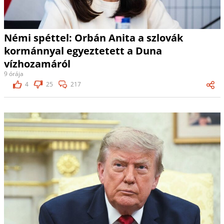
Némi spéttel: Orbán Anita a szlovák
kormánnyal egyeztetett a Duna
vízhozamáról
9 órája
4
25
217