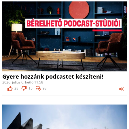
Gyere hozzánk podcastet készíteni!
2026. július 6. hétfő 11:58
28
15
93