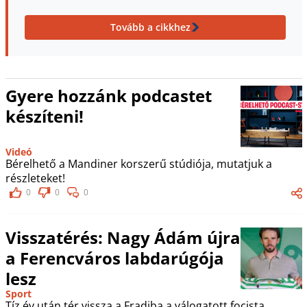
Tovább a cikkhez
Gyere hozzánk podcastet
készíteni!
Videó
Bérelhető a Mandiner korszerű stúdiója, mutatjuk a
részleteket!
0
0
0
Visszatérés: Nagy Ádám újra
a Ferencváros labdarúgója
lesz
Sport
Tíz év után tér vissza a Fradiba a válogatott focista.