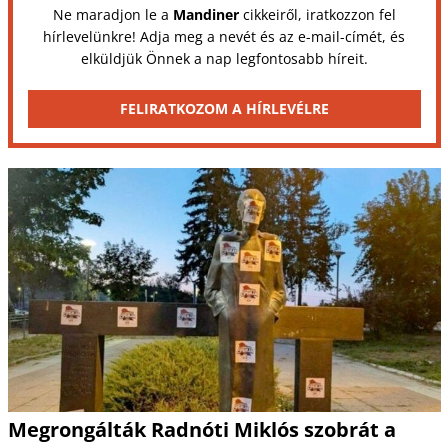
Ne maradjon le a
Mandiner
cikkeiről, iratkozzon fel
hírlevelünkre! Adja meg a nevét és az e-mail-címét, és
elküldjük Önnek a nap legfontosabb híreit.
FELIRATKOZOM A HÍRLEVÉLRE
Megrongálták Radnóti Miklós szobrát a