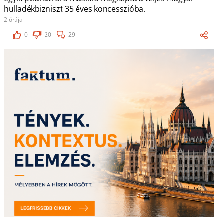
hulladékbizniszt 35 éves koncesszióba.
2 órája
0
20
29