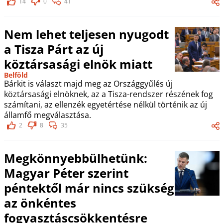
14
0
41
Nem lehet teljesen nyugodt
a Tisza Párt az új
köztársasági elnök miatt
Belföld
Bárkit is választ majd meg az Országgyűlés új
köztársasági elnöknek, az a Tisza-rendszer részének fog
számítani, az ellenzék egyetértése nélkül történik az új
államfő megválasztása.
2
8
35
Megkönnyebbülhetünk:
Magyar Péter szerint
péntektől már nincs szükség
az önkéntes
fogyasztáscsökkentésre