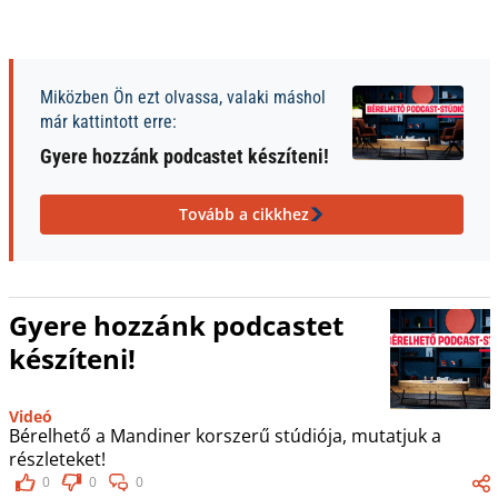
Miközben Ön ezt olvassa, valaki máshol
már kattintott erre:
Gyere hozzánk podcastet készíteni!
Tovább a cikkhez
Gyere hozzánk podcastet
készíteni!
Videó
Bérelhető a Mandiner korszerű stúdiója, mutatjuk a
részleteket!
0
0
0