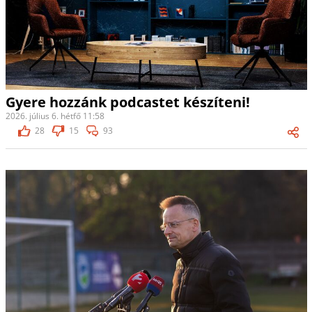
Gyere hozzánk podcastet készíteni!
2026. július 6. hétfő 11:58
28
15
93