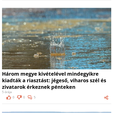
Három megye kivételével mindegyikre
kiadták a riasztást: jégeső, viharos szél és
zivatarok érkeznek pénteken
5 órája
0
0
5