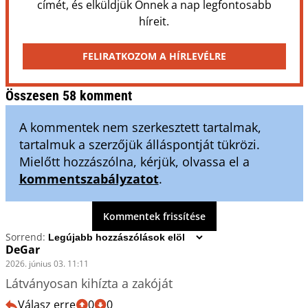
címét, és elküldjük Önnek a nap legfontosabb
híreit.
FELIRATKOZOM A HÍRLEVÉLRE
Összesen 58 komment
A kommentek nem szerkesztett tartalmak,
tartalmuk a szerzőjük álláspontját tükrözi.
Mielőtt hozzászólna, kérjük, olvassa el a
kommentszabályzatot
.
Kommentek frissítése
Sorrend:
DeGar
2026. június 03. 11:11
Válasz erre
0
0