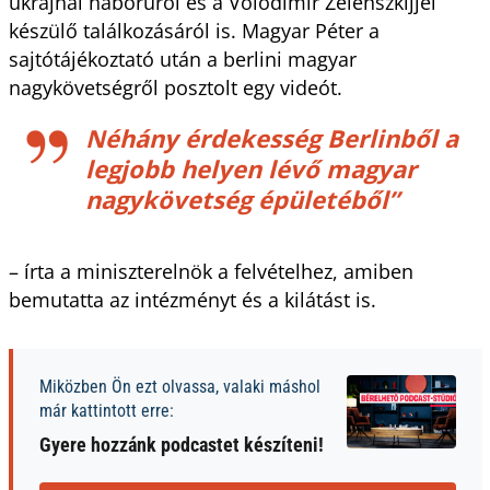
ukrajnai háborúról és a Volodimir Zelenszkijjel
készülő találkozásáról is. Magyar Péter a
sajtótájékoztató után a berlini magyar
nagykövetségről posztolt egy videót.
Néhány érdekesség Berlinből a
legjobb helyen lévő magyar
nagykövetség épületéből”
– írta a miniszterelnök a felvételhez, amiben
bemutatta az intézményt és a kilátást is.
Miközben Ön ezt olvassa, valaki máshol
már kattintott erre:
Gyere hozzánk podcastet készíteni!