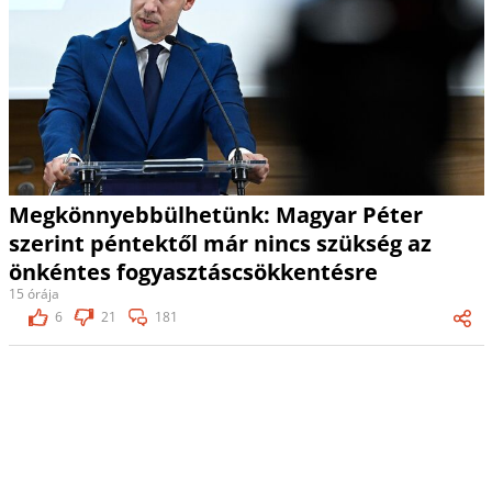
Megkönnyebbülhetünk: Magyar Péter
szerint péntektől már nincs szükség az
önkéntes fogyasztáscsökkentésre
15 órája
6
21
181