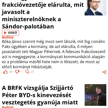
frakcióvezetője elárulta, mit
javasolt a
miniszterelnöknek a
Sándor-palotában
VIDEÓ
Belföld
Bóka János szerint még most sem látszik, mit fog csinálni
Paks ügyében a kormány, de azt elárulta, ő milyen
javaslatott tett Magyar Péternek. A fideszes frakcióvezető
azt is megjegyezte, a kormányzati kommunikáció alapján
ez a probléma másfél hete nem is létezett, de most az
előző kormányt hibáztatják.
30
1
21
A BRFK vizsgálja Szijjártó
Péter BYD-s kinevezését
vesztegetés gyanúja miatt
Belföld