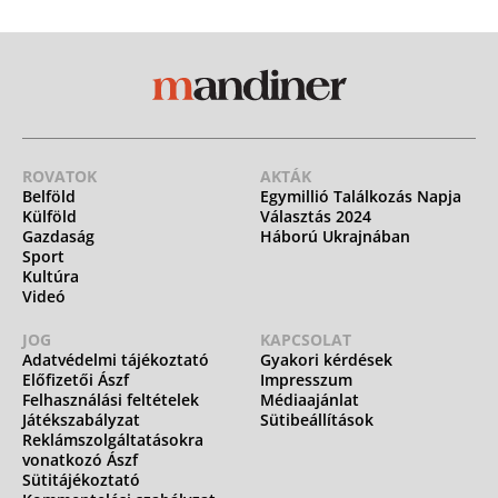
ROVATOK
AKTÁK
Belföld
Egymillió Találkozás Napja
Külföld
Választás 2024
Gazdaság
Háború Ukrajnában
Sport
Kultúra
Videó
JOG
KAPCSOLAT
Adatvédelmi tájékoztató
Gyakori kérdések
Előfizetői Ászf
Impresszum
Felhasználási feltételek
Médiaajánlat
Játékszabályzat
Sütibeállítások
Reklámszolgáltatásokra
vonatkozó Ászf
Sütitájékoztató