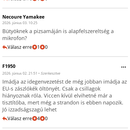
Necoure Yamakee
2026. június 03. 10:25
Bütyöknek a pizsamáján is alapfelszereltség a 
mikrofon?
Válasz erre
1
0
F1950
•••
2026. június 02. 21:51
•
Szerkesztve
Imádja az idegenvezetést de még jobban imádja az 
EU-s zászlókék öltönyét. Csak a csillagok 
hiányoznak róla. Viccen kívül elvihetné már a 
tisztítóba, mert még a strandon is ebben napozik. 
Jó izzadságszagú lehet
Válasz erre
4
0