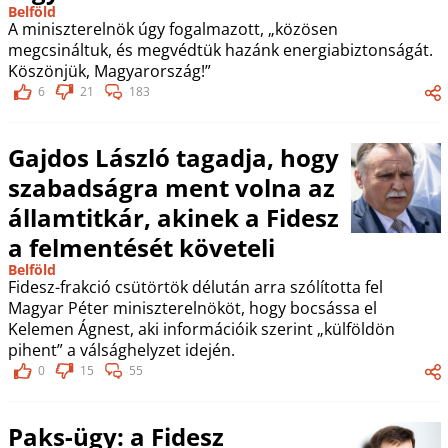
Belföld
A miniszterelnök úgy fogalmazott, „közösen
megcsináltuk, és megvédtük hazánk energiabiztonságát.
Köszönjük, Magyarország!”
6
21
183
Gajdos László tagadja, hogy
szabadságra ment volna az
államtitkár, akinek a Fidesz
a felmentését követeli
Belföld
Fidesz-frakció csütörtök délután arra szólította fel
Magyar Péter miniszterelnököt, hogy bocsássa el
Kelemen Ágnest, aki információik szerint „külföldön
pihent” a válsághelyzet idején.
0
15
55
Paks-ügy: a Fidesz