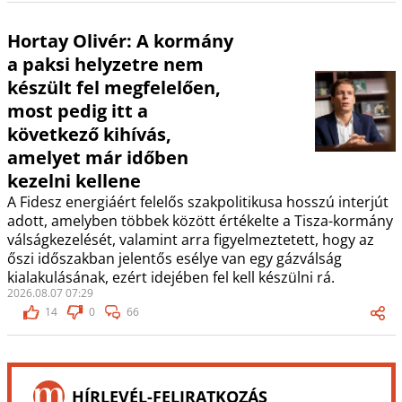
Hortay Olivér: A kormány
a paksi helyzetre nem
készült fel megfelelően,
most pedig itt a
következő kihívás,
amelyet már időben
kezelni kellene
A Fidesz energiáért felelős szakpolitikusa hosszú interjút
adott, amelyben többek között értékelte a Tisza-kormány
válságkezelését, valamint arra figyelmeztetett, hogy az
őszi időszakban jelentős esélye van egy gázválság
kialakulásának, ezért idejében fel kell készülni rá.
2026.08.07 07:29
14
0
66
HÍRLEVÉL-FELIRATKOZÁS