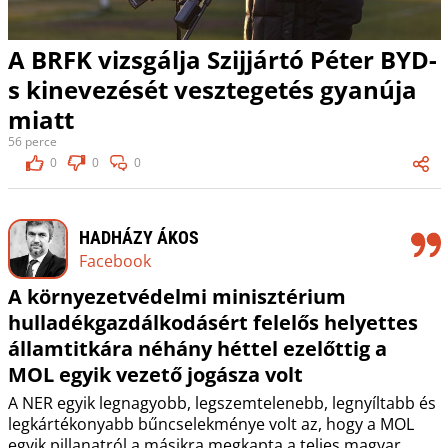
A BRFK vizsgálja Szijjártó Péter BYD-
s kinevezését vesztegetés gyanúja
miatt
56 perce
0
0
0
HADHÁZY ÁKOS
Facebook
A környezetvédelmi minisztérium
hulladékgazdálkodásért felelős helyettes
államtitkára néhány héttel ezelőttig a
MOL egyik vezető jogásza volt
A NER egyik legnagyobb, legszemtelenebb, legnyíltabb és
legkártékonyabb bűncselekménye volt az, hogy a MOL
egyik pillanatról a másikra megkapta a teljes magyar