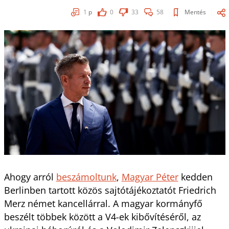
1
p
0
33
58
Mentés
Ahogy arról
beszámoltunk
,
Magyar Péter
kedden
Berlinben tartott közös sajtótájékoztatót Friedrich
Merz német kancellárral. A magyar kormányfő
beszélt többek között a V4-ek kibővítéséről, az