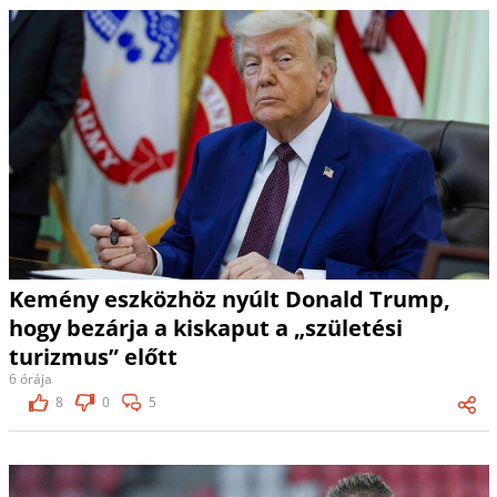
Kemény eszközhöz nyúlt Donald Trump,
hogy bezárja a kiskaput a „születési
turizmus” előtt
6 órája
8
0
5