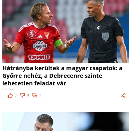
Hátrányba kerültek a magyar csapatok: a
Győrre nehéz, a Debrecenre szinte
lehetetlen feladat vár
6 órája
0
0
1