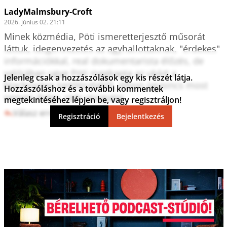
LadyMalmsbury-Croft
2026. június 02. 21:11
Minek közmédia, Pöti ismeretterjesztő műsorát 
láttuk, idegenvezetés az agyhallottaknak, "érdekes" 
információkkal, real dokumentarista élőzés, de 
valójában ugye Pöti megkapta az ukázt a 
Jelenleg csak a hozzászólások egy kis részét látja.
blackrockos tartótisztjétől, itthon úgysincs most 
Hozzászóláshoz és a további kommentek
semmi dolga, ráér utazgatni. 
megtekintéséhez lépjen be, vagy regisztráljon!
Válasz erre
2
0
Regisztráció
Bejelentkezés