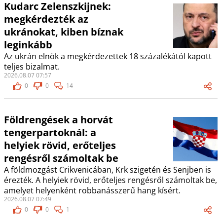
Kudarc Zelenszkijnek:
megkérdezték az
ukránokat, kiben bíznak
leginkább
Az ukrán elnök a megkérdezettek 18 százalékától kapott
teljes bizalmat.
2026.08.07 07:57
0
0
14
Földrengések a horvát
tengerpartoknál: a
helyiek rövid, erőteljes
rengésről számoltak be
A földmozgást Crikvenicában, Krk szigetén és Senjben is
érezték. A helyiek rövid, erőteljes rengésről számoltak be,
amelyet helyenként robbanásszerű hang kísért.
2026.08.07 07:49
0
0
1