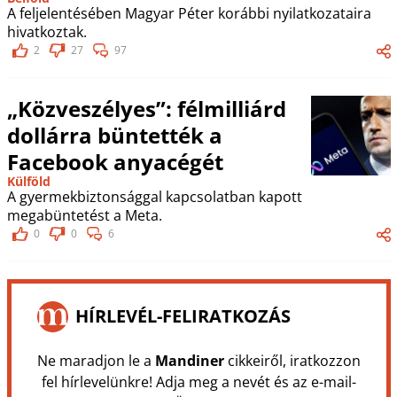
A feljelentésében Magyar Péter korábbi nyilatkozataira
hivatkoztak.
2
27
97
„Közveszélyes”: félmilliárd
dollárra büntették a
Facebook anyacégét
Külföld
A gyermekbiztonsággal kapcsolatban kapott
megabüntetést a Meta.
0
0
6
HÍRLEVÉL-FELIRATKOZÁS
Ne maradjon le a
Mandiner
cikkeiről, iratkozzon
fel hírlevelünkre! Adja meg a nevét és az e-mail-