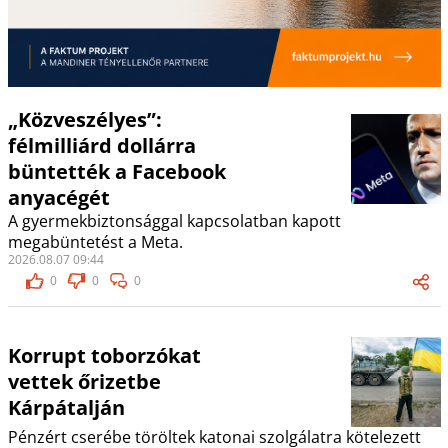
„Közveszélyes”:
félmilliárd dollárra
büntették a Facebook
anyacégét
A gyermekbiztonsággal kapcsolatban kapott
megabüntetést a Meta.
2026.08.07 09:44
0
0
0
Korrupt toborzókat
vettek őrizetbe
Kárpátalján
Pénzért cserébe töröltek katonai szolgálatra kötelezett