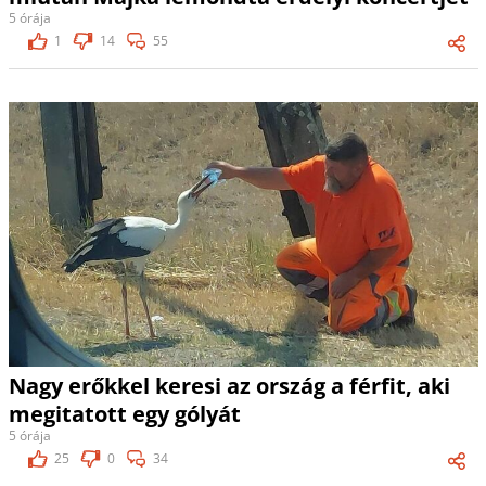
5 órája
1
14
55
Nagy erőkkel keresi az ország a férfit, aki
megitatott egy gólyát
5 órája
25
0
34