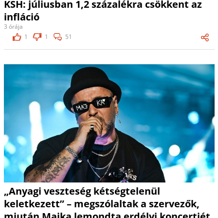
KSH: júliusban 1,2 százalékra csökkent az
infláció
3 órája
1
1
51
„Anyagi veszteség kétségtelenül
keletkezett” – megszólaltak a szervezők,
miután Majka lemondta erdélyi koncertjét