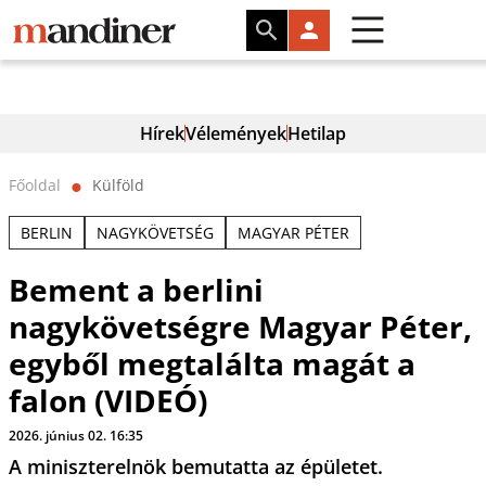
Hírek
Vélemények
Hetilap
Főoldal
Külföld
⬤
BERLIN
NAGYKÖVETSÉG
MAGYAR PÉTER
Bement a berlini
nagykövetségre Magyar Péter,
egyből megtalálta magát a
falon (VIDEÓ)
2026. június 02. 16:35
A miniszterelnök bemutatta az épületet.