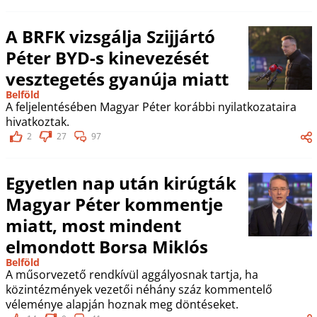
A BRFK vizsgálja Szijjártó
Péter BYD-s kinevezését
vesztegetés gyanúja miatt
Belföld
A feljelentésében Magyar Péter korábbi nyilatkozataira
hivatkoztak.
2
27
97
Egyetlen nap után kirúgták
Magyar Péter kommentje
miatt, most mindent
elmondott Borsa Miklós
Belföld
A műsorvezető rendkívül aggályosnak tartja, ha
közintézmények vezetői néhány száz kommentelő
véleménye alapján hoznak meg döntéseket.