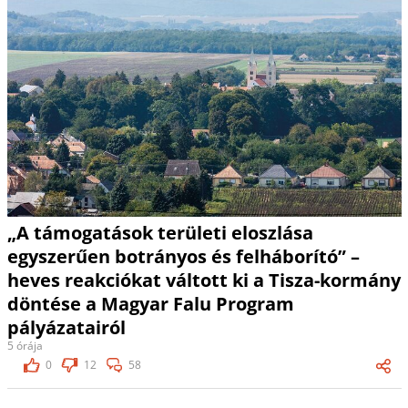
„A támogatások területi eloszlása
egyszerűen botrányos és felháborító” –
heves reakciókat váltott ki a Tisza-kormány
döntése a Magyar Falu Program
pályázatairól
5 órája
0
12
58