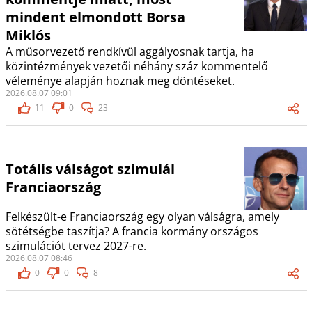
mindent elmondott Borsa
Miklós
A műsorvezető rendkívül aggályosnak tartja, ha
közintézmények vezetői néhány száz kommentelő
véleménye alapján hoznak meg döntéseket.
2026.08.07 09:01
11
0
23
Totális válságot szimulál
Franciaország
Felkészült-e Franciaország egy olyan válságra, amely
sötétségbe taszítja? A francia kormány országos
szimulációt tervez 2027-re.
2026.08.07 08:46
0
0
8