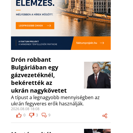
Drón robbant
Bulgáriában egy
gázvezetéknél,
bekérették az
ukrán nagykövetet
A típust a legnagyobb mennyiségben az
ukrán fegyveres erők használják.
2026.08.08 18:08
0
3
9