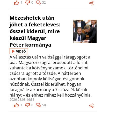
1
0
52
Mézeshetek után
jöhet a feketeleves:
ősszel kiderül, mire
készül Magyar
Péter kormánya
VIDEÓ
A választás után valósággal ráragyogott a
piac Magyarországra: erősödött a forint,
zuhantak a kötvényhozamok, történelmi
csúcsra ugrott a tőzsde. A háttérben
azonban komoly költségvetési gondok
húzódnak. Ősszel kiderülhet, hogyan
faragná le a kormány a 7 százalék körüli
hiányt – és ehhez mihez kell hozzányúlnia.
2026.08.08 16:31
1
6
50