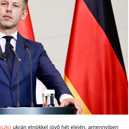
nszkij
ukrán elnökkel jövő hét elején, amennyiben