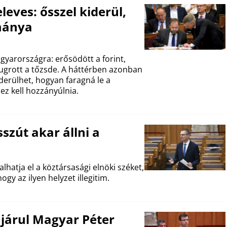
eves: ősszel kiderül,
mánya
gyarországra: erősödött a forint,
ugrott a tőzsde. A háttérben azonban
derülhet, hogyan faragná le a
ez kell hozzányúlnia.
szút akar állni a
alhatja el a köztársasági elnöki széket,
y az ilyen helyzet illegitim.
járul Magyar Péter