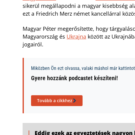
sikerül megállapodni a magyar kisebbség a
ezt a Friedrich Merz német kancellárral közö
Magyar Péter megerősítette, hogy tárgyalások
Magyarország és
Ukrajna
között az Ukrajnába
jogairól.
Miközben Ön ezt olvassa, valaki máshol már kattintott
Gyere hozzánk podcastet készíteni!
Tovább a cikkhez
Eddig ezek az egyeztetések nagyon 