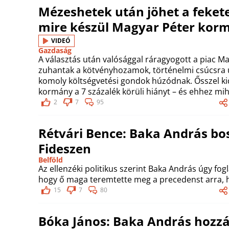
Mézeshetek után jöhet a feketel
mire készül Magyar Péter kor
VIDEÓ
Gazdaság
A választás után valósággal ráragyogott a piac Ma
zuhantak a kötvényhozamok, történelmi csúcsra 
komoly költségvetési gondok húzódnak. Ősszel ki
kormány a 7 százalék körüli hiányt – és ehhez mih
2
7
95
Rétvári Bence: Baka András bos
Fideszen
Belföld
Az ellenzéki politikus szerint Baka András úgy fogl
hogy ő maga teremtette meg a precedenst arra, hog
15
7
80
Bóka János: Baka András hozzá