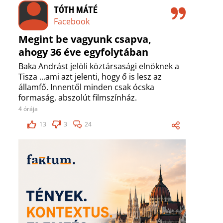
TÓTH MÁTÉ
Facebook
Megint be vagyunk csapva,
ahogy 36 éve egyfolytában
Baka Andrást jelöli köztársasági elnöknek a
Tisza ...ami azt jelenti, hogy ő is lesz az
államfő. Innentől minden csak ócska
formaság, abszolút filmszínház.
4 órája
13
3
24