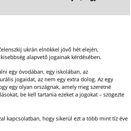
elenszkij ukrán elnökkel jövő hét elején,
kisebbség alapvető jogainak kérdésében.
lni egy óvodában, egy iskolában, az
urális jogaidat, az nem egy extra dolog. Az egy
hogy egy olyan országnak, amely meg szeretné
ásokat, be kell tartania ezeket a jogokat – szögezte
l kapcsolatban, hogy sikerül ezt a több mint tíz éve