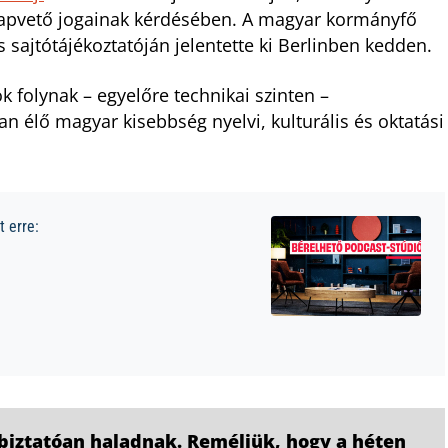
lapvető jogainak kérdésében. A magyar kormányfő
s sajtótájékoztatóján jelentette ki Berlinben kedden.
 folynak – egyelőre technikai szinten –
n élő magyar kisebbség nyelvi, kulturális és oktatási
 erre:
biztatóan haladnak. Reméljük, hogy a héten