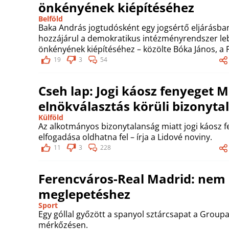
önkényének kiépítéséhez
Belföld
Baka András jogtudósként egy jogsértő eljárásban 
hozzájárul a demokratikus intézményrendszer l
önkényének kiépítéséhez – közölte Bóka János, a F
19
3
54
Cseh lap: Jogi káosz fenyeget 
elnökválasztás körüli bizonyta
Külföld
Az alkotmányos bizonytalanság miatt jogi káosz f
elfogadása oldhatna fel – írja a Lidové noviny.
11
3
228
Ferencváros-Real Madrid: nem 
meglepetéshez
Sport
Egy góllal győzött a spanyol sztárcsapat a Group
mérkőzésen.