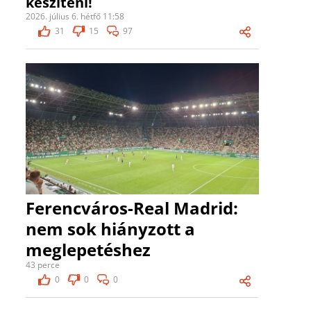
készíteni!
2026. július 6. hétfő 11:58
31
15
97
Ferencváros-Real Madrid:
nem sok hiányzott a
meglepetéshez
43 perce
0
0
0