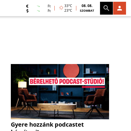
33°C
08. 08.
Ft
23°C
Ft
SZOMBAT
Gyere hozzánk podcastet