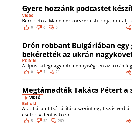
Gyere hozzánk podcastet készít
Videó
Bérelhető a Mandiner korszerű stúdiója, mutatjuk
0
0
0
Drón robbant Bulgáriában egy 
bekérették az ukrán nagyköve
Külföld
A típust a legnagyobb mennyiségben az ukrán feg
0
4
21
Megtámadták Takács Pétert a 
VIDEÓ
Belföld
A volt államtitkár állítása szerint egy tiszás verbális
esetről videót is közölt.
5
33
269