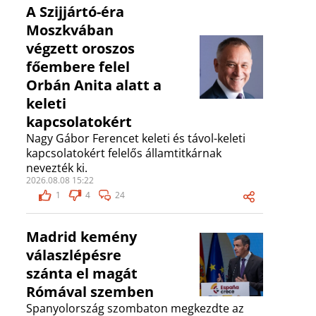
A Szijjártó-éra
Moszkvában
végzett oroszos
főembere felel
Orbán Anita alatt a
keleti
kapcsolatokért
Nagy Gábor Ferencet keleti és távol-keleti
kapcsolatokért felelős államtitkárnak
nevezték ki.
2026.08.08 15:22
1
4
24
Madrid kemény
válaszlépésre
szánta el magát
Rómával szemben
Spanyolország szombaton megkezdte az