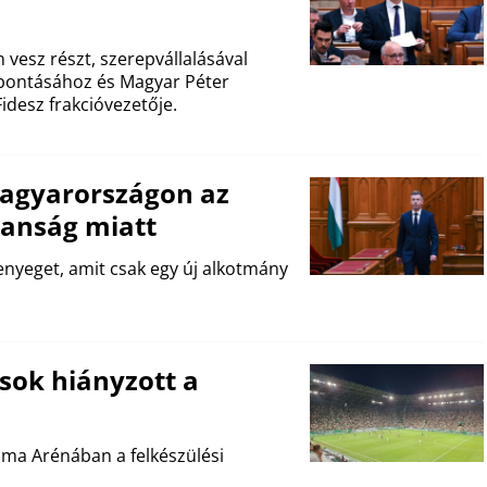
vesz részt, szerepvállalásával
ebontásához és Magyar Péter
idesz frakcióvezetője.
Magyarországon az
lanság miatt
enyeget, amit csak egy új alkotmány
sok hiányzott a
ama Arénában a felkészülési