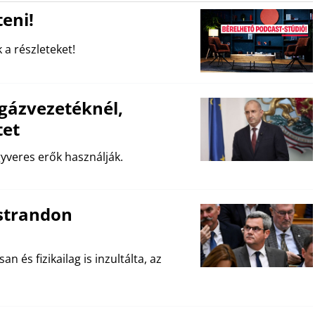
eni!
 a részleteket!
gázvezetéknél,
tet
yveres erők használják.
strandon
an és fizikailag is inzultálta, az