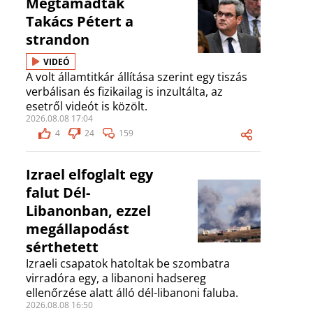
Megtámadták
Takács Pétert a
strandon
VIDEÓ
A volt államtitkár állítása szerint egy tiszás
verbálisan és fizikailag is inzultálta, az
esetről videót is közölt.
2026.08.08 17:04
4
24
159
Izrael elfoglalt egy
falut Dél-
Libanonban, ezzel
megállapodást
sérthetett
Izraeli csapatok hatoltak be szombatra
virradóra egy, a libanoni hadsereg
ellenőrzése alatt álló dél-libanoni faluba.
2026.08.08 16:50