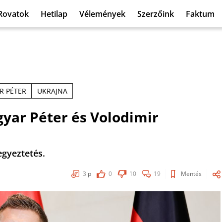
Rovatok
Hetilap
Vélemények
Szerzőink
Faktum
R PÉTER
UKRAJNA
gyar Péter és Volodimir
egyeztetés.
3
p
0
10
19
Mentés