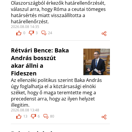
Olaszországból érkezők határellenőrzését,
válaszul arra, hogy Róma a ceutai tömeges
határsértés miatt visszaállította a
határellenőrzést.
2026.08.08 14:35
0
3
24
Rétvári Bence: Baka
András bosszút
akar állni a
Fideszen
Az ellenzéki politikus szerint Baka András
úgy foglalhatja el a köztársasági elnöki
széket, hogy ő maga teremtette meg a
precedenst arra, hogy az ilyen helyzet
illegitim.
2026.08.08 13:48
13
6
80