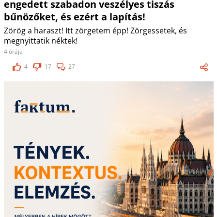
engedett szabadon veszélyes tiszás
bűnözőket, és ezért a lapítás!
Zörög a haraszt! Itt zörgetem épp! Zörgessetek, és
megnyittatik néktek!
4 órája
4
17
27