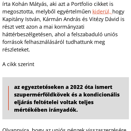
írta Kohán Mátyás, aki azt a Portfolio cikket is
megosztotta, melyből egyértelműen
kiderül,
hogy
Kapitány István, Kármán András és Vitézy Dávid is
részt vett azon a mai kormányzati
háttérbeszélgetésen, ahol a felszabaduló uniós
források felhasználásáról tudhattunk meg
részleteket.
A cikk szerint
az egyeztetéseken a 2022 óta ismert
szupermérföldkövek és a kondicionális
eljárás feltételei voltak teljes
mértékében irányadók.
Olyannyira, hogy az uniós pénzek visszaszerzésére