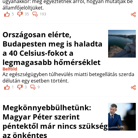
ugyanakkor: még egyeztetnek arról, hogyan mutatják be
államfőjelöltjüket.
5
35
193
Országosan elérte,
Budapesten meg is haladta
a 40 Celsius-fokot a
legmagasabb hőmérséklet
Belföld
Az egészségügyben túlhevülés miatti betegellátás szerda
délután egy esetben történt.
1
3
9
Megkönnyebbülhetünk:
Magyar Péter szerint
péntektől már nincs szükség
az önkéntes