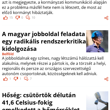
azt is megjegyezte, a kormányzati kommunikáció alapján
ez a probléma másfél hete nem is létezett, de most az
előző kormányt hibáztatják.
15
0
10
A magyar jobboldal feladata
egy radikális rendszerkritika
kidolgozása
Belföld
A jobboldalnak egy színes, nagy létszámú hálózattá kell
alakulnia, melynek részei a pártok is, de a törzsét a helyi,
regionális és persze az országos szervezettségű
autonóm csoportoknak, közösségeknek kell adniuk.
1
1
7
Hőség: csütörtök délután
41,6 Celsius-fokig
emelkedett a hőmérséklet