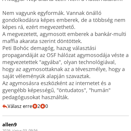
Nem vagyunk egyformák. Vannak önálló 
gondolkodásra képes emberek, de a többség nem 
képes rá, ezért megvezethető.

A megvezetett, agymosott emberek a bankár-multi 
maffia akarata szerint döntöttek. 

Peti Bohóc demagóg, hazug választási 
propagandáját az OSF hálózat agymosodája véste a 
megvezetettek "agyába", olyan technológiával, 
hogy az agymosottaknak az a téveszmélye, hogy a 
saját véleményük alapján szavaztak.

Az agymosásra eszközként az internetet és a 
gyengébb képességű, "öntudatos", "humán" 
pedagógusokat használták.
Válasz erre
2
0
allen9
2026. június 03. 09:56