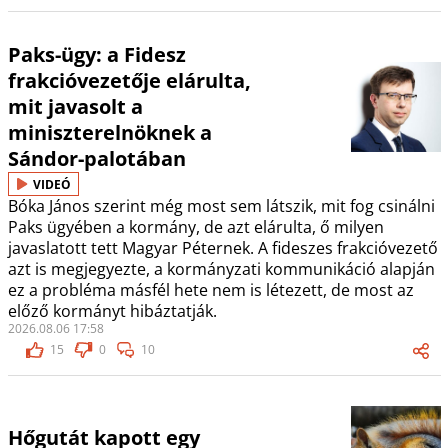
Paks-ügy: a Fidesz
frakcióvezetője elárulta,
mit javasolt a
miniszterelnöknek a
Sándor-palotában
VIDEÓ
Bóka János szerint még most sem látszik, mit fog csinálni
Paks ügyében a kormány, de azt elárulta, ő milyen
javaslatott tett Magyar Péternek. A fideszes frakcióvezető
azt is megjegyezte, a kormányzati kommunikáció alapján
ez a probléma másfél hete nem is létezett, de most az
előző kormányt hibáztatják.
2026.08.06 17:58
15
0
10
Hőgutát kapott egy