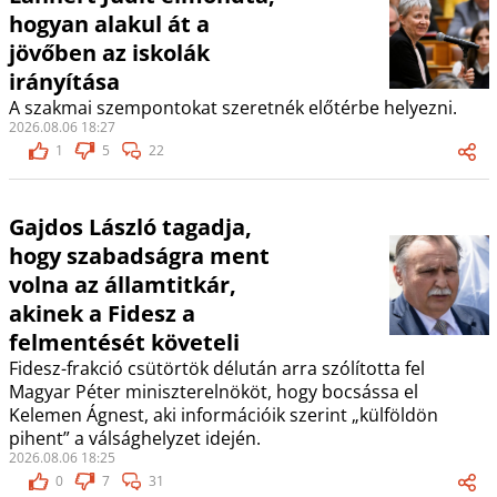
hogyan alakul át a
jövőben az iskolák
irányítása
A szakmai szempontokat szeretnék előtérbe helyezni.
2026.08.06 18:27
1
5
22
Gajdos László tagadja,
hogy szabadságra ment
volna az államtitkár,
akinek a Fidesz a
felmentését követeli
Fidesz-frakció csütörtök délután arra szólította fel
Magyar Péter miniszterelnököt, hogy bocsássa el
Kelemen Ágnest, aki információik szerint „külföldön
pihent” a válsághelyzet idején.
2026.08.06 18:25
0
7
31