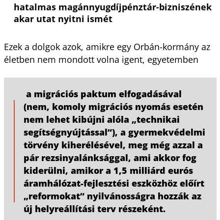
hatalmas magánnyugdíjpénztár-bizniszének
akar utat nyitni ismét
Ezek a dolgok azok, amikre egy Orbán-kormány az
életben nem mondott volna igent, egyetemben
a migrációs paktum elfogadásával
(nem, komoly migrációs nyomás esetén
nem lehet kibújni alóla „technikai
segítségnyújtással“), a gyermekvédelmi
törvény kiherélésével, meg még azzal a
pár rezsinyalánksággal, ami akkor fog
kiderülni, amikor a 1,5 milliárd eurós
áramhálózat-fejlesztési eszközhöz előírt
„reformokat“ nyilvánosságra hozzák az
új helyreállítási terv részeként.