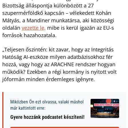
Bizottság álláspontja különbözött a 27
szupermérföldkő kapcsán – vélekedett Kohán
Mátyás, a Mandiner munkatársa, aki közösségi
oldalán
vezette le,
mibe is kerül igazán az EU-s
források hazahozatala.
„Teljesen őszintén: kit zavar, hogy az Integritás
Hatóság AI-eszköze milyen adatbázisokhoz fér
hozzá, vagy hogy az ARACHNE rendszer hogyan
működik? Ezekben a régi kormány is nyitott volt
jóformán minden érdemleges igényre.
Miközben Ön ezt olvassa, valaki máshol
már kattintott erre:
Gyere hozzánk podcastet készíteni!