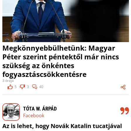
Megkönnyebbülhetünk: Magyar
Péter szerint péntektől már nincs
szükség az önkéntes
fogyasztáscsökkentésre
3 órája
5
3
40
TÓTA W. ÁRPÁD
Facebook
Az is lehet, hogy Novák Katalin tucatjával