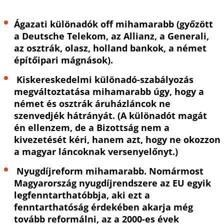
Ágazati különadók off mihamarabb (győzött
a Deutsche Telekom, az Allianz, a Generali,
az osztrák, olasz, holland bankok, a német
építőipari mágnások).
Kiskereskedelmi különadó-szabályozás
megváltoztatása mihamarabb úgy, hogy a
német és osztrák áruházláncok ne
szenvedjék hátrányát. (A különadót magát
én ellenzem, de a Bizottság nem a
kivezetését kéri, hanem azt, hogy ne okozzon
a magyar láncoknak versenyelőnyt.)
Nyugdíjreform mihamarabb. Nomármost
Magyarország nyugdíjrendszere az EU egyik
legfenntarthatóbbja, aki ezt a
fenntarthatóság érdekében akarja még
tovább reformálni, az a 2000-es évek