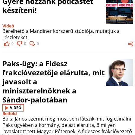
Gyere hozzánk podcastet
készíteni!
Videó
Bérelhető a Mandiner korszerű stúdiója, mutatjuk a
részleteket!
0
0
0
Paks-ügy: a Fidesz
frakcióvezetője elárulta, mit
javasolt a
miniszterelnöknek a
Sándor-palotában
VIDEÓ
Belföld
Bóka János szerint még most sem látszik, mit fog csinálni
Paks ügyében a kormány, de azt elárulta, ő milyen
javaslatott tett Magyar Péternek. A fideszes frakcióvezető