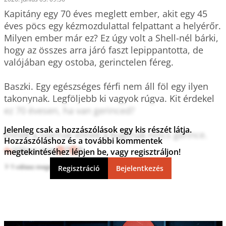
Kapitány egy 70 éves meglett ember, akit egy 45 
éves pöcs egy kézmozdulattal felpattant a helyérőr. 
Milyen ember már ez? Ez úgy volt a Shell-nél bárki, 
hogy az összes arra járó faszt lepippantotta, de 
valójában egy ostoba, gerinctelen féreg.

Baszki. Egy egészséges férfi nem áll föl egy ilyen 
takonynak. Legföljebb ki vagyok rúgva. Kit érdekel 
ez 70 évesen, ha van gerinced?

Jelenleg csak a hozzászólások egy kis részét látja.
Ennek a szarnak ennek a kuglinak nincs gerince.
Hozzászóláshoz és a további kommentek
Válasz erre
7
0
megtekintéséhez lépjen be, vagy regisztráljon!
1 válasz megtekintése
Regisztráció
Bejelentkezés