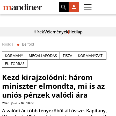
Hírek
Vélemények
Hetilap
Főoldal
Belföld
⬤
KORMÁNY
MEGÁLLAPODÁS
TISZA
KORMÁNYZATI
EU-FORRÁS
Kezd kirajzolódni: három
miniszter elmondta, mi is az
uniós pénzek valódi ára
2026. június 02. 19:06
A valódi ár több tényezőből áll össze. Kapitány,