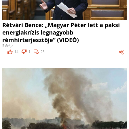
Rétvári Bence: „Magyar Péter lett a paksi
energiakrízis legnagyobb
rémhírterjesztője” (VIDEÓ)
5 órája
14
1
25