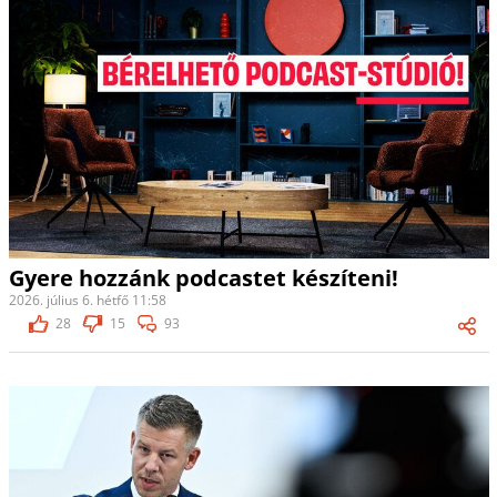
Gyere hozzánk podcastet készíteni!
2026. július 6. hétfő 11:58
28
15
93