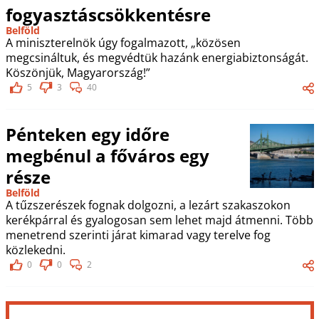
fogyasztáscsökkentésre
Belföld
A miniszterelnök úgy fogalmazott, „közösen
megcsináltuk, és megvédtük hazánk energiabiztonságát.
Köszönjük, Magyarország!”
5
3
40
Pénteken egy időre
megbénul a főváros egy
része
Belföld
A tűzszerészek fognak dolgozni, a lezárt szakaszokon
kerékpárral és gyalogosan sem lehet majd átmenni. Több
menetrend szerinti járat kimarad vagy terelve fog
közlekedni.
0
0
2