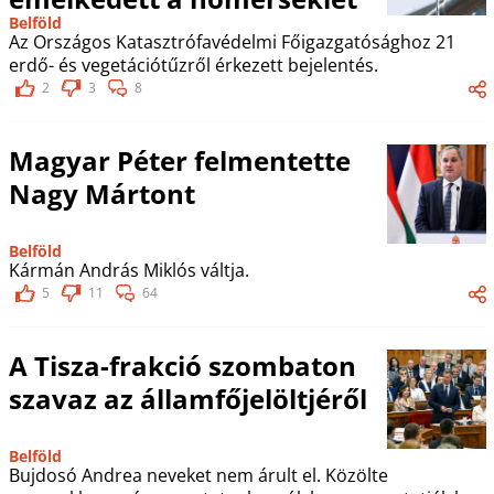
Belföld
Az Országos Katasztrófavédelmi Főigazgatósághoz 21
erdő- és vegetációtűzről érkezett bejelentés.
2
3
8
Magyar Péter felmentette
Nagy Mártont
Belföld
Kármán András Miklós váltja.
5
11
64
A Tisza-frakció szombaton
szavaz az államfőjelöltjéről
Belföld
Bujdosó Andrea neveket nem árult el. Közölte