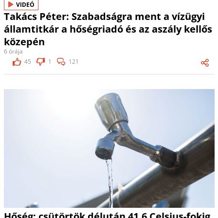
VIDEÓ
Takács Péter: Szabadságra ment a vízügyi
államtitkár a hőségriadó és az aszály kellős
közepén
6 órája
45
1
121
Hőség: csütörtök délután 41,6 Celsius-fokig