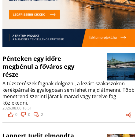
Pénteken egy időre
megbénul a főváros egy
része
A tűzszerészek fognak dolgozni, a lezárt szakaszokon
kerékpárral és gyalogosan sem lehet majd átmenni. Több
menetrend szerinti járat kimarad vagy terelve fog
közlekedni.
2026.08.06 18:51
0
0
2
Lannert Judit elmondta,