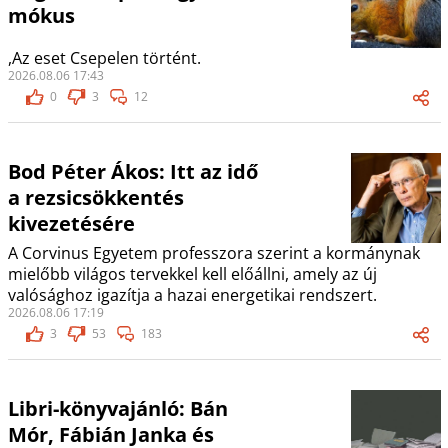
mókus
,Az eset Csepelen történt.
2026.08.06 17:43
0
3
12
Bod Péter Ákos: Itt az idő
a rezsicsökkentés
kivezetésére
A Corvinus Egyetem professzora szerint a kormánynak
mielőbb világos tervekkel kell előállni, amely az új
valósághoz igazítja a hazai energetikai rendszert.
2026.08.06 17:19
3
53
183
Libri-könyvajánló: Bán
Mór, Fábián Janka és