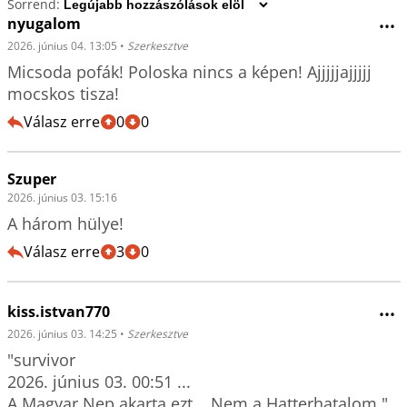
Sorrend:
nyugalom
•••
2026. június 04. 13:05
•
Szerkesztve
Micsoda pofák! Poloska nincs a képen! Ajjjjjajjjjj 
mocskos tisza!
Válasz erre
0
0
Szuper
2026. június 03. 15:16
A három hülye!
Válasz erre
3
0
kiss.istvan770
•••
2026. június 03. 14:25
•
Szerkesztve
"survivor

2026. június 03. 00:51 ... 

A Magyar Nep akarta ezt... Nem a Hatterhatalom."
