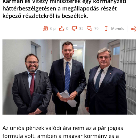
Kármán és Vitézy miniszterek egy kormányzati
háttérbeszélgetésen a megállapodás részét
képező részletekről is beszéltek.
6
p
0
35
79
Mentés
Az uniós pénzek valódi ára nem az a pár jogias
formula volt, amiben a magyar kormány és a