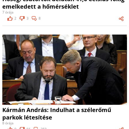
emelkedett a hőmérséklet
7 órája
2
3
8
Kármán András: Indulhat a szélerőmű
parkok létesítése
8 órája