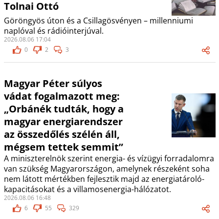
Tolnai Ottó
Göröngyös úton és a Csillagösvényen – millenniumi
naplóval és rádióinterjúval.
2026.08.06 17:04
0
2
3
Magyar Péter súlyos
vádat fogalmazott meg:
„Orbánék tudták, hogy a
magyar energiarendszer
az összedőlés szélén áll,
mégsem tettek semmit”
A miniszterelnök szerint energia- és vízügyi forradalomra
van szükség Magyarországon, amelynek részeként soha
nem látott mértékben fejlesztik majd az energiatároló-
kapacitásokat és a villamosenergia-hálózatot.
2026.08.06 16:48
6
55
329