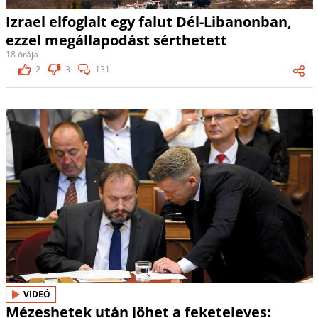
Izrael elfoglalt egy falut Dél-Libanonban,
ezzel megállapodást sérthetett
18 órája
2
3
131
VIDEÓ
Mézeshetek után jöhet a feketeleves: