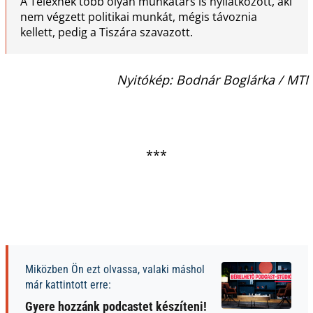
A Telexnek több olyan munkatárs is nyilatkozott, aki
nem végzett politikai munkát, mégis távoznia
kellett, pedig a Tiszára szavazott.
Nyitókép: Bodnár Boglárka / MTI
***
Miközben Ön ezt olvassa, valaki máshol
már kattintott erre:
Gyere hozzánk podcastet készíteni!