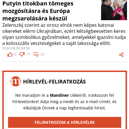
Putyin titokban tömeges
mozgósításra és Európa
megzsarolására készül
Zelenszkij szerint az orosz elnök nem képes katonai
sikereket elérni Ukrajnában, ezért kétségbeesetten keres
olyan szimbolikus győzelmeket, amelyekkel igazolni tudja
a kolosszális veszteségeket a saját lakossága előtt.
2026.08.09 04:56
0
11
31
HÍRLEVÉL-FELIRATKOZÁS
Ne maradjon le a
Mandiner
cikkeiről, iratkozzon fel
hírlevelünkre! Adja meg a nevét és az e-mail-címét, és
elküldjük Önnek a nap legfontosabb híreit.
FELIRATKOZOM A HÍRLEVÉLRE