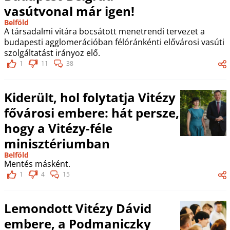
vasútvonal már igen!
Belföld
A társadalmi vitára bocsátott menetrendi tervezet a
budapesti agglomerációban félóránkénti elővárosi vasúti
szolgáltatást irányoz elő.
1
11
38
Kiderült, hol folytatja Vitézy
fővárosi embere: hát persze,
hogy a Vitézy-féle
minisztériumban
Belföld
Mentés másként.
1
4
15
Lemondott Vitézy Dávid
embere, a Podmaniczky