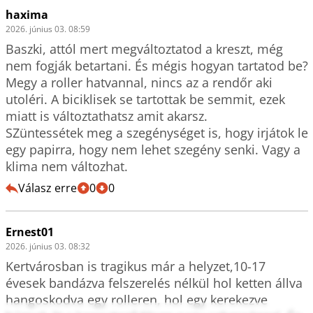
haxima
2026. június 03. 08:59
Baszki, attól mert megváltoztatod a kreszt, még 
nem fogják betartani. És mégis hogyan tartatod be? 
Megy a roller hatvannal, nincs az a rendőr aki 
utoléri. A biciklisek se tartottak be semmit, ezek 
miatt is változtathatsz amit akarsz. 

SZüntessétek meg a szegénységet is, hogy irjátok le 
egy papirra, hogy nem lehet szegény senki. Vagy a 
klima nem változhat. 
Válasz erre
0
0
Ernest01
2026. június 03. 08:32
Kertvárosban is tragikus már a helyzet,10-17 
évesek bandázva felszerelés nélkül hol ketten állva 
hangoskodva egy rolleren, hol egy kerekezve  