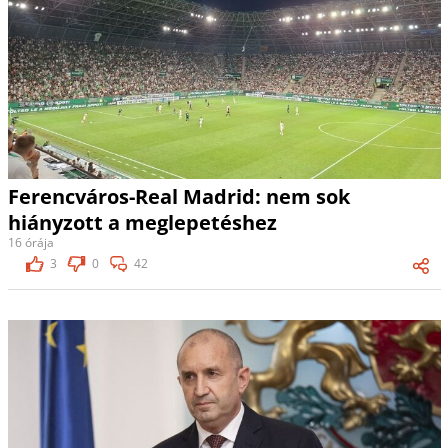
Ferencváros-Real Madrid: nem sok
hiányzott a meglepetéshez
16 órája
3
0
42