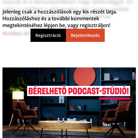
húznak át a kereszteződésen nagy sebességgel. Én 
azért a szülőket is elővenném egy vaskos csekkel, 
Jelenleg csak a hozzászólások egy kis részét látja.
és örüljön hogy csak ennyi és nem korház.

Hozzászóláshoz és a további kommentek
megtekintéséhez lépjen be, vagy regisztráljon!
Válasz erre
0
0
Regisztráció
Bejelentkezés