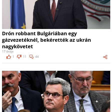
Drón robbant Bulgáriában egy
gázvezetéknél, bekérették az ukrán
nagykövetet
17 órája
1
11
44