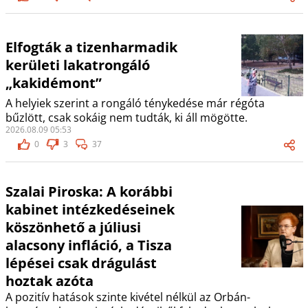
Elfogták a tizenharmadik
kerületi lakatrongáló
„kakidémont”
A helyiek szerint a rongáló ténykedése már régóta
bűzlött, csak sokáig nem tudták, ki áll mögötte.
2026.08.09 05:53
0
3
37
Szalai Piroska: A korábbi
kabinet intézkedéseinek
köszönhető a júliusi
alacsony infláció, a Tisza
lépései csak drágulást
hoztak azóta
A pozitív hatások szinte kivétel nélkül az Orbán-