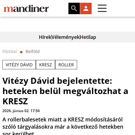
Hírek
Vélemények
Hetilap
Főoldal
Belföld
⬤
VITÉZY DÁVID
KRESZ
ROLLER
Vitézy Dávid bejelentette:
heteken belül megváltozhat a
KRESZ
2026. június 02. 17:56
A rollerbalesetek miatt a KRESZ módosításáról
szóló tárgyalásokra már a következő hetekben
sor kerülhet.