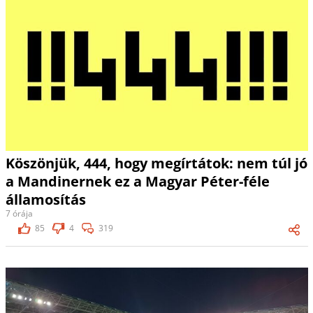
Köszönjük, 444, hogy megírtátok: nem túl jó
a Mandinernek ez a Magyar Péter-féle
államosítás
7 órája
85
4
319