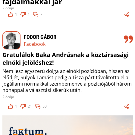
fájdalmakkal jár
2 órája
1
1
7
FODOR GÁBOR
Facebook
Gratulálok Baka Andrásnak a köztársasági
elnöki jelöléshez!
Nem lesz egyszerű dolga az elnöki pozícióban, hiszen az
elődjét, Sulyok Tamást pedig a Tisza párt távolította el a
jogállami normákkal szembemenve a pozíciójából három
hónappal a választási sikerük után.
2 órája
1
21
50