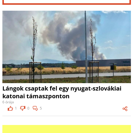
Lángok csaptak fel egy nyugat-szlovákiai
katonai támaszponton
6 órája
1
0
5