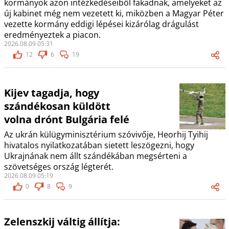
kormányok azon intézkedéseiből fakadnak, amelyeket az
új kabinet még nem vezetett ki, miközben a Magyar Péter
vezette kormány eddigi lépései kizárólag drágulást
eredményeztek a piacon.
2026.08.09 05:31
12
6
19
Kijev tagadja, hogy
szándékosan küldött
volna drónt Bulgária felé
Az ukrán külügyminisztérium szóvivője, Heorhij Tyihij
hivatalos nyilatkozatában sietett leszögezni, hogy
Ukrajnának nem állt szándékában megsérteni a
szövetséges ország légterét.
2026.08.09 05:19
0
8
9
Zelenszkij váltig állítja: