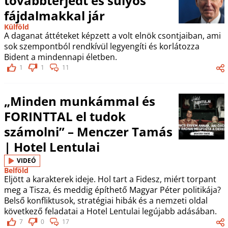
továbbterjedt és súlyos
fájdalmakkal jár
Külföld
A daganat áttéteket képzett a volt elnök csontjaiban, ami
sok szempontból rendkívül legyengíti és korlátozza
Bident a mindennapi életben.
1
1
11
„Minden munkámmal és
FORINTTAL el tudok
számolni” – Menczer Tamás
| Hotel Lentulai
VIDEÓ
Belföld
Eljött a karakterek ideje. Hol tart a Fidesz, miért torpant
meg a Tisza, és meddig építhető Magyar Péter politikája?
Belső konfliktusok, stratégiai hibák és a nemzeti oldal
következő feladatai a Hotel Lentulai legújabb adásában.
7
0
17