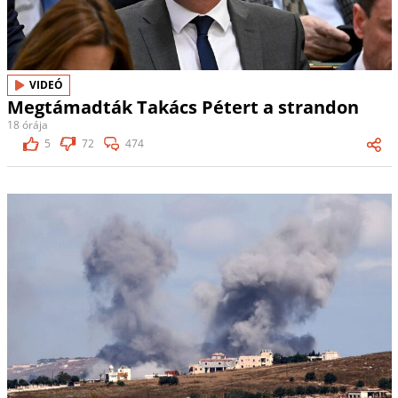
VIDEÓ
Megtámadták Takács Pétert a strandon
18 órája
5
72
474