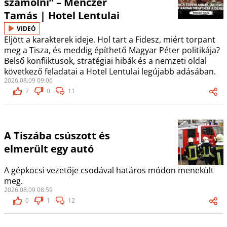
számolni” – Menczer
Tamás | Hotel Lentulai
VIDEÓ
Eljött a karakterek ideje. Hol tart a Fidesz, miért torpant
meg a Tisza, és meddig építhető Magyar Péter politikája?
Belső konfliktusok, stratégiai hibák és a nemzeti oldal
következő feladatai a Hotel Lentulai legújabb adásában.
2026.08.09 09:06
7
0
11
A Tiszába csúszott és
elmerült egy autó
A gépkocsi vezetője csodával határos módon menekült
meg.
2026.08.09 08:59
0
1
12