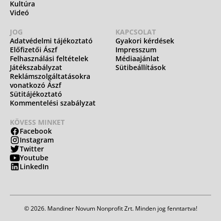
Kultúra
Videó
JOG
KAPCSOLAT
Adatvédelmi tájékoztató
Gyakori kérdések
Előfizetői Ászf
Impresszum
Felhasználási feltételek
Médiaajánlat
Játékszabályzat
Sütibeállítások
Reklámszolgáltatásokra
vonatkozó Ászf
Sütitájékoztató
Kommentelési szabályzat
KÖVESS MINKET
Facebook
Instagram
Twitter
Youtube
LinkedIn
© 2026. Mandiner Novum Nonprofit Zrt. Minden jog fenntartva!