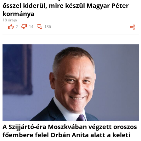
ősszel kiderül, mire készül Magyar Péter
kormánya
18 órája
2
14
186
A Szijjártó-éra Moszkvában végzett oroszos
főembere felel Orbán Anita alatt a keleti