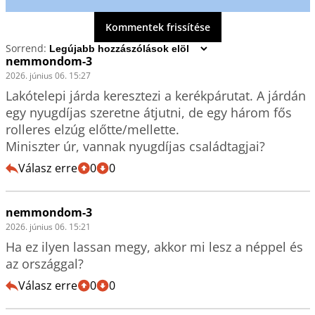
Kommentek frissítése
Sorrend:
nemmondom-3
2026. június 06. 15:27
Lakótelepi járda keresztezi a kerékpárutat. A járdán 
egy nyugdíjas szeretne átjutni, de egy három fős 
rolleres elzúg előtte/mellette.

Miniszter úr, vannak nyugdíjas családtagjai?
Válasz erre
0
0
nemmondom-3
2026. június 06. 15:21
Ha ez ilyen lassan megy, akkor mi lesz a néppel és 
az országgal?
Válasz erre
0
0