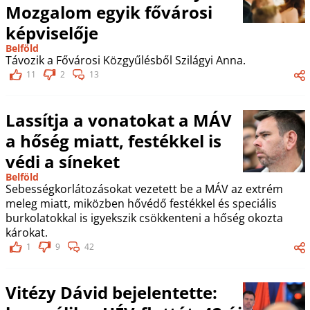
Mozgalom egyik fővárosi
képviselője
Belföld
Távozik a Fővárosi Közgyűlésből Szilágyi Anna.
11
2
13
Lassítja a vonatokat a MÁV
a hőség miatt, festékkel is
védi a síneket
Belföld
Sebességkorlátozásokat vezetett be a MÁV az extrém
meleg miatt, miközben hővédő festékkel és speciális
burkolatokkal is igyekszik csökkenteni a hőség okozta
károkat.
1
9
42
Vitézy Dávid bejelentette: