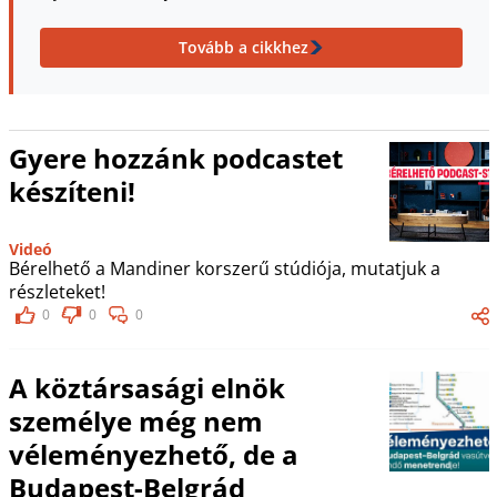
Tovább a cikkhez
Gyere hozzánk podcastet
készíteni!
Videó
Bérelhető a Mandiner korszerű stúdiója, mutatjuk a
részleteket!
0
0
0
A köztársasági elnök
személye még nem
véleményezhető, de a
Budapest-Belgrád