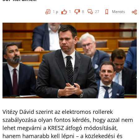
1
p
1
8
27
Mentés
Vitézy Dávid szerint az elektromos rollerek
szabályozása olyan fontos kérdés, hogy azzal nem
lehet megvárni a KRESZ átfogó módosítását,
hanem hamarabb kell lépni – a közlekedési és