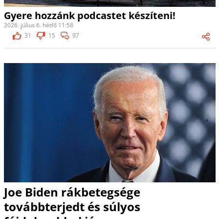
Gyere hozzánk podcastet készíteni!
2026. július 6. hétfő 11:58
31
15
97
Joe Biden rákbetegsége
továbbterjedt és súlyos