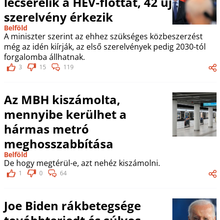
lecserélik a HÉV-flottát, 42 új
szerelvény érkezik
Belföld
A miniszter szerint az ehhez szükséges közbeszerzést
még az idén kiírják, az első szerelvények pedig 2030-tól
forgalomba állhatnak.
3
15
119
Az MBH kiszámolta,
mennyibe kerülhet a
hármas metró
meghosszabbítása
Belföld
De hogy megtérül-e, azt nehéz kiszámolni.
1
0
64
Joe Biden rákbetegsége