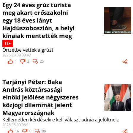
Egy 24 éves grúz turista
meg akart erőszakolni
egy 18 éves lányt
Hajdúszoboszlón, a helyi
kínaiak mentették meg
18+
Őrizetbe vették a grúzt.
2026.08.09 08:47
1
2
25
Tarjányi Péter: Baka
András köztársasági
elnöki jelölése négyszeres
közjogi dilemmát jelent
Magyarországnak
Kellemetlen kérdésekre kell választ adnia a jelöltnek.
2026.08.09 06:11
16
0
89