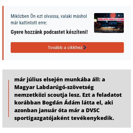
Miközben Ön ezt olvassa, valaki máshol
már kattintott erre:
Gyere hozzánk podcastet készíteni!
Tovább a cikkhez
már július elsején munkába áll: a
Magyar Labdarúgó-szövetség
nemzetközi scoutja lesz. Ezt a feladatot
korábban Bogdán Ádám látta el, aki
azonban január óta már a DVSC
sportigazgatójaként tevékenykedik.