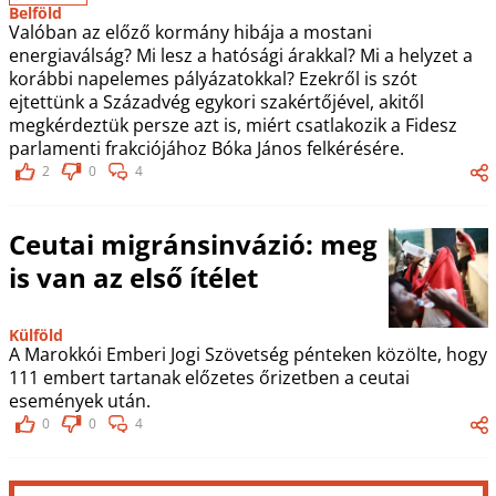
Belföld
Valóban az előző kormány hibája a mostani
energiaválság? Mi lesz a hatósági árakkal? Mi a helyzet a
korábbi napelemes pályázatokkal? Ezekről is szót
ejtettünk a Századvég egykori szakértőjével, akitől
megkérdeztük persze azt is, miért csatlakozik a Fidesz
parlamenti frakciójához Bóka János felkérésére.
2
0
4
Ceutai migránsinvázió: meg
is van az első ítélet
Külföld
A Marokkói Emberi Jogi Szövetség pénteken közölte, hogy
111 embert tartanak előzetes őrizetben a ceutai
események után.
0
0
4