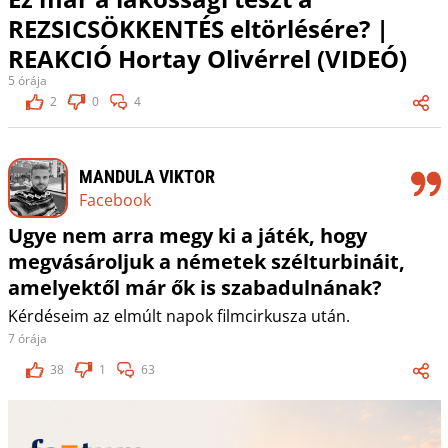
REZSICSÖKKENTÉS eltörlésére? |
REAKCIÓ Hortay Olivérrel (VIDEÓ)
5 órája
2
0
4
MANDULA VIKTOR
Facebook
Ugye nem arra megy ki a játék, hogy
megvásároljuk a németek szélturbináit,
amelyektől már ők is szabadulnának?
Kérdéseim az elmúlt napok filmcirkusza után.
7 órája
38
1
63