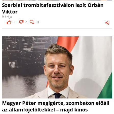
Szerbiai trombitafesztiválon lazít Orbán
Viktor
9 órája
30
2
81
Magyar Péter megígérte, szombaton előáll
az államfőjelöltekkel – majd kínos