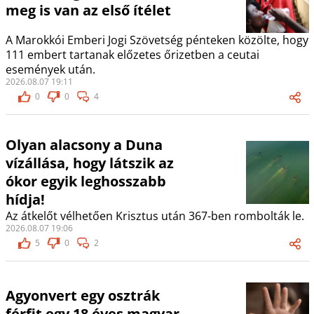
meg is van az első ítélet
A Marokkói Emberi Jogi Szövetség pénteken közölte, hogy
111 embert tartanak előzetes őrizetben a ceutai
események után.
2026.08.07 19:11
0
0
4
Olyan alacsony a Duna
vízállása, hogy látszik az
ókor egyik leghosszabb
hídja!
Az átkelőt vélhetően Krisztus után 367-ben rombolták le.
2026.08.07 19:06
5
0
2
Agyonvert egy osztrák
férfit egy 18 éves magyar