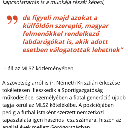
kapcsolattartás is a munkája részét képezi,
de figyeli majd azokat a
külföldön szereplő, magyar
felmenőkkel rendelkező
labdarúgókat is, akik adott
esetben válogatottak lehetnek”
– áll az MLSZ közleményében.
A szövetség arról is ír: Németh Krisztián érkezése
tökéletesen illeszkedik a Sportigazgatóság
működésébe, személyében a fiatal generáció újabb
tagja kerül az MLSZ kötelékébe. A pozíciójában
pedig a futballistaként szerzett nemzetközi
tapasztalata igen hasznos lesz számára, hiszen az
angliai évek mellett Görögországban,