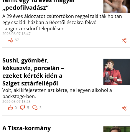
„pedofilvadász”
A 29 éves áldozatot csütörtökön reggel találták holtan
egy családi házban a Bécstől északra fekvő
Langenzersdorf településen.
2026.08.07 18:47
67
Sushi, gyömbér,
kókuszvíz, porcelán –
ezeket kérték idén a
Sziget sztárfellépői
Volt, aki kifejezetten azt kérte, ne legyen alkohol a
backstage-ben.
2026.08.07 18:23
0
5
3
A Tisza-kormány