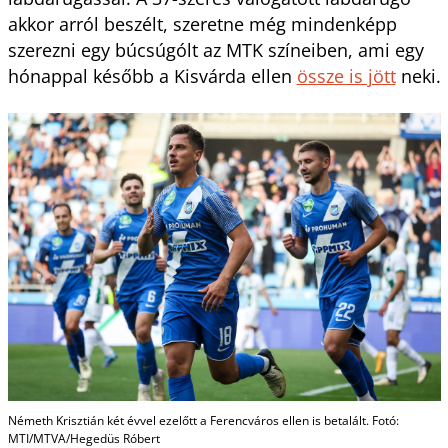
akkor arról beszélt, szeretne még mindenképp
szerezni egy búcsúgólt az MTK színeiben, ami egy
hónappal később a Kisvárda ellen
össze is jött
neki.
Németh Krisztián két évvel ezelőtt a Ferencváros ellen is betalált. Fotó:
MTI/MTVA/Hegedüs Róbert