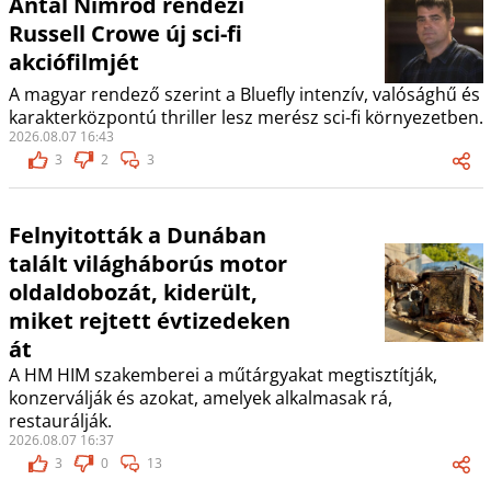
Antal Nimród rendezi
Russell Crowe új sci-fi
akciófilmjét
A magyar rendező szerint a Bluefly intenzív, valósághű és
karakterközpontú thriller lesz merész sci-fi környezetben.
2026.08.07 16:43
3
2
3
Felnyitották a Dunában
talált világháborús motor
oldaldobozát, kiderült,
miket rejtett évtizedeken
át
A HM HIM szakemberei a műtárgyakat megtisztítják,
konzerválják és azokat, amelyek alkalmasak rá,
restaurálják.
2026.08.07 16:37
3
0
13