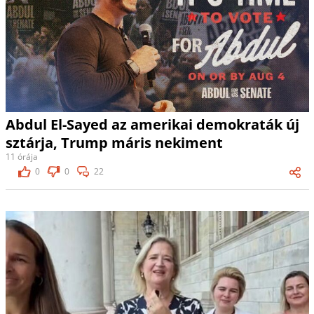
Abdul El-Sayed az amerikai demokraták új
sztárja, Trump máris nekiment
11 órája
0
0
22