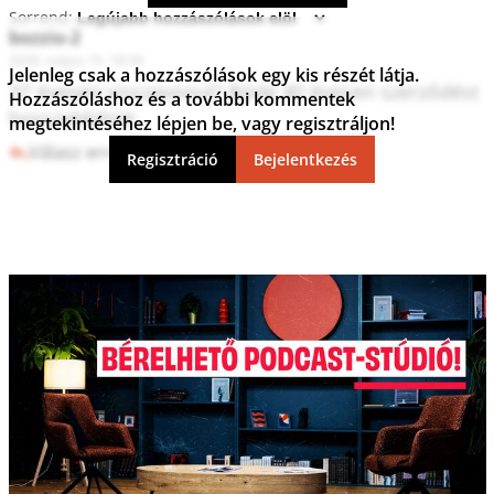
Sorrend:
bozzio-2
2026. május 15. 18:34
Jelenleg csak a hozzászólások egy kis részét látja.
37 évesen visszavonul? Böde 40 évesen szerződést 
Hozzászóláshoz és a további kommentek
hosszabbított.
megtekintéséhez lépjen be, vagy regisztráljon!
Válasz erre
0
0
Regisztráció
Bejelentkezés