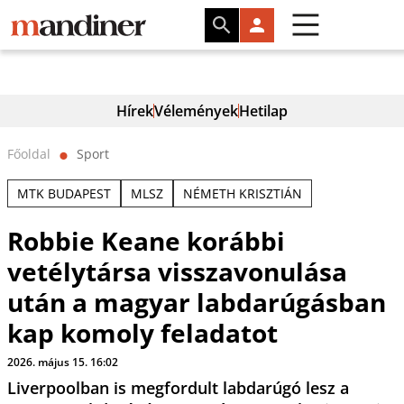
Hírek
Vélemények
Hetilap
Főoldal
Sport
⬤
MTK BUDAPEST
MLSZ
NÉMETH KRISZTIÁN
Robbie Keane korábbi
vetélytársa visszavonulása
után a magyar labdarúgásban
kap komoly feladatot
2026. május 15. 16:02
Liverpoolban is megfordult labdarúgó lesz a