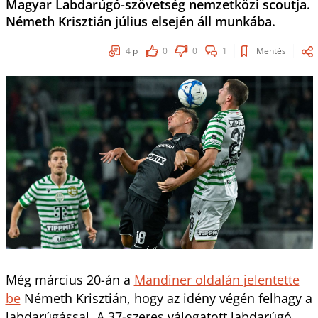
Magyar Labdarúgó-szövetség nemzetközi scoutja.
Németh Krisztián július elsején áll munkába.
4
p
0
0
1
Mentés
Még március 20-án a
Mandiner oldalán jelentette
be
Németh Krisztián, hogy az idény végén felhagy a
labdarúgással. A 37-szeres válogatott labdarúgó