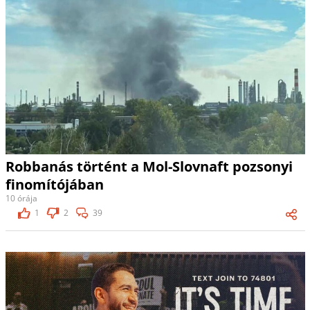
Robbanás történt a Mol-Slovnaft pozsonyi
finomítójában
10 órája
1
2
39