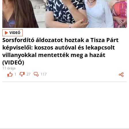
VIDEÓ
Sorsfordító áldozatot hoztak a Tisza Párt
képviselői: koszos autóval és lekapcsolt
villanyokkal mentették meg a hazát
(VIDEÓ)
11 órája
1
27
117