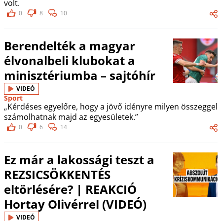
volt.
0
8
10
Berendelték a magyar
élvonalbeli klubokat a
minisztériumba – sajtóhír
VIDEÓ
Sport
„Kérdéses egyelőre, hogy a jövő idényre milyen összeggel
számolhatnak majd az egyesületek.”
0
6
14
Ez már a lakossági teszt a
REZSICSÖKKENTÉS
eltörlésére? | REAKCIÓ
Hortay Olivérrel (VIDEÓ)
VIDEÓ