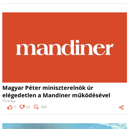
Magyar Péter miniszterelnök úr
elégedetlen a Mandiner működésével
10 órája
7
61
309