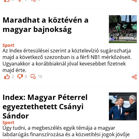
Maradhat a köztévén a
magyar bajnokság
Sport
Az Index értesülései szerint a köztelevízió sugározhatja
majd a következő szezonban is a férfi NB1 mérkőzéseit.
Ugyanakkor a korábbiaknál jóval kevesebbet fizetnek
majd érte.
2
0
10
Index: Magyar Péterrel
egyeztethetett Csányi
Sándor
Sport
Úgy tudni, a megbeszélés egyik témája a magyar
labdarúgás finanszírozása és a közvetítési jogok jövője