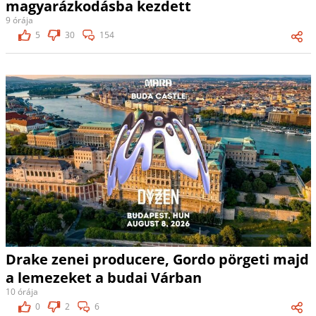
magyarázkodásba kezdett
9 órája
5
30
154
Drake zenei producere, Gordo pörgeti majd
a lemezeket a budai Várban
10 órája
0
2
6