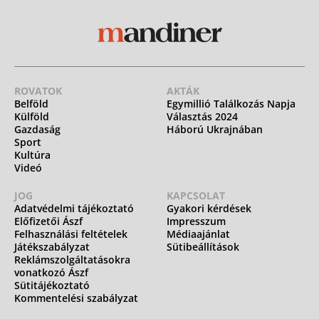
ROVATOK
AKTÁK
Belföld
Egymillió Találkozás Napja
Külföld
Választás 2024
Gazdaság
Háború Ukrajnában
Sport
Kultúra
Videó
JOG
KAPCSOLAT
Adatvédelmi tájékoztató
Gyakori kérdések
Előfizetői Ászf
Impresszum
Felhasználási feltételek
Médiaajánlat
Játékszabályzat
Sütibeállítások
Reklámszolgáltatásokra
vonatkozó Ászf
Sütitájékoztató
Kommentelési szabályzat