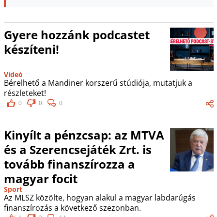
Gyere hozzánk podcastet
készíteni!
Videó
Bérelhető a Mandiner korszerű stúdiója, mutatjuk a
részleteket!
0
0
0
Kinyílt a pénzcsap: az MTVA
és a Szerencsejáték Zrt. is
tovább finanszírozza a
magyar focit
Sport
Az MLSZ közölte, hogyan alakul a magyar labdarúgás
finanszírozás a következő szezonban.