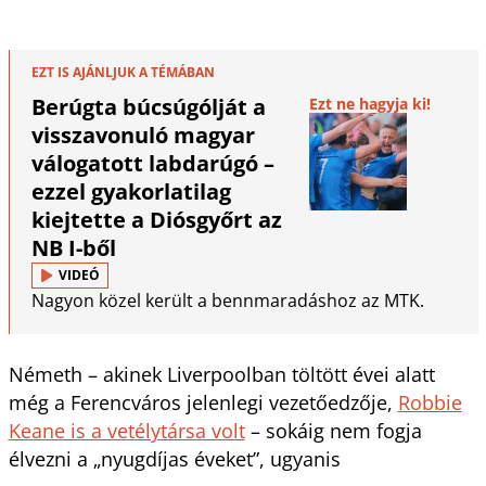
EZT IS AJÁNLJUK A TÉMÁBAN
Berúgta búcsúgólját a
Ezt ne hagyja ki!
visszavonuló magyar
válogatott labdarúgó –
ezzel gyakorlatilag
kiejtette a Diósgyőrt az
NB I-ből
VIDEÓ
Nagyon közel került a bennmaradáshoz az MTK.
Németh – akinek Liverpoolban töltött évei alatt
még a Ferencváros jelenlegi vezetőedzője,
Robbie
Keane is a vetélytársa volt
– sokáig nem fogja
élvezni a „nyugdíjas éveket”, ugyanis