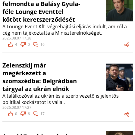
felmondta a Balásy Gyula-
féle Lounge Eventtel
kötött keretszerződését
A Lounge Event Kft. végrehajtási eljárás indult, amiről a
cég nem tájékoztatta a Miniszterelnökséget.
2026.08.07 17:38
4
0
16
Zelenszkij már
megérkezett a
szomszédba: Belgrádban
tárgyal az ukrán elnök
A találkozóval az ukrán és a szerb vezető is jelentős
politikai kockázatot is vállal.
2026.08.07 17:27
0
6
17