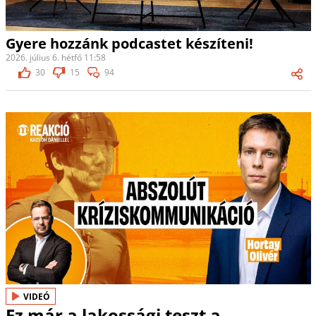
Gyere hozzánk podcastet készíteni!
2026. július 6. hétfő 11:58
30
15
94
VIDEÓ
Ez már a lakossági teszt a