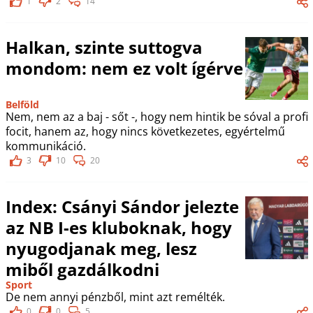
1
2
14
Halkan, szinte suttogva
mondom: nem ez volt ígérve
Belföld
Nem, nem az a baj - sőt -, hogy nem hintik be sóval a profi
focit, hanem az, hogy nincs következetes, egyértelmű
kommunikáció.
3
10
20
Index: Csányi Sándor jelezte
az NB I-es kluboknak, hogy
nyugodjanak meg, lesz
miből gazdálkodni
Sport
De nem annyi pénzből, mint azt remélték.
0
0
5