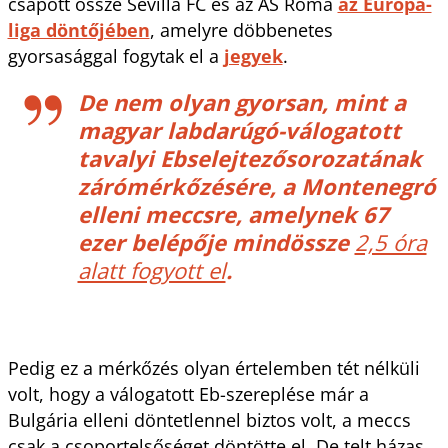
csapott össze Sevilla FC és az AS Roma
az Európa-
liga döntőjében
, amelyre döbbenetes
gyorsasággal fogytak el a
jegyek
.
De nem olyan gyorsan, mint a
magyar labdarúgó-válogatott
tavalyi Ebselejtezősorozatának
zárómérkőzésére, a Montenegró
elleni meccsre, amelynek 67
ezer belépője mindössze
2,5 óra
alatt fogyott el
.
Pedig ez a mérkőzés olyan értelemben tét nélküli
volt, hogy a válogatott Eb-szereplése már a
Bulgária elleni döntetlennel biztos volt, a meccs
csak a csoportelsőséget döntötte el. De telt házas