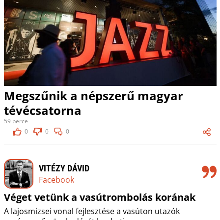
Megszűnik a népszerű magyar
tévécsatorna
59 perce
0
0
0
VITÉZY DÁVID
Facebook
Véget vetünk a vasútrombolás korának
A lajosmizsei vonal fejlesztése a vasúton utazók