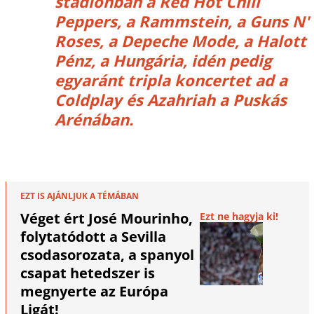
stadionban a Red Hot Chili
Peppers, a Rammstein, a Guns N'
Roses, a Depeche Mode, a Halott
Pénz, a Hungária, idén pedig
egyaránt tripla koncertet ad a
Coldplay és Azahriah a Puskás
Arénában.
EZT IS AJÁNLJUK A TÉMÁBAN
Véget ért José Mourinho,
Ezt ne hagyja ki!
folytatódott a Sevilla
csodasorozata, a spanyol
csapat hetedszer is
megnyerte az Európa
Ligát!