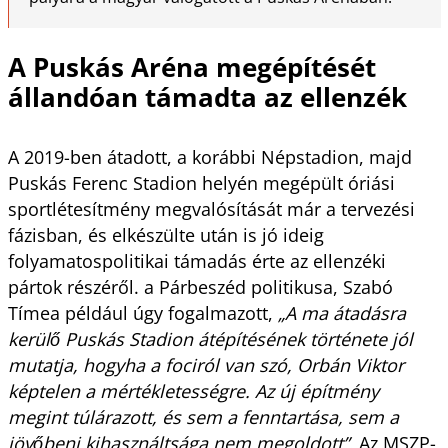
A Puskás Aréna megépítését
állandóan támadta az ellenzék
A 2019-ben átadott, a korábbi Népstadion, majd
Puskás Ferenc Stadion helyén megépült óriási
sportlétesítmény megvalósítását már a tervezési
fázisban, és elkészülte után is jó ideig
folyamatospolitikai támadás érte az ellenzéki
pártok részéről. a Párbeszéd politikusa, Szabó
Tímea például úgy fogalmazott,
„A ma átadásra
kerülő Puskás Stadion átépítésének története jól
mutatja, hogyha a fociról van szó, Orbán Viktor
képtelen a mértékletességre. Az új építmény
megint túlárazott, és sem a fenntartása, sem a
jövőbeni kihasználtsága nem megoldott”.
Az MSZP-