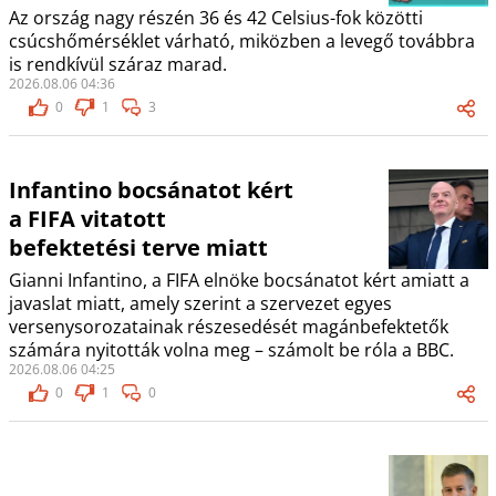
Az ország nagy részén 36 és 42 Celsius-fok közötti
csúcshőmérséklet várható, miközben a levegő továbbra
is rendkívül száraz marad.
2026.08.06 04:36
0
1
3
Infantino bocsánatot kért
a FIFA vitatott
befektetési terve miatt
Gianni Infantino, a FIFA elnöke bocsánatot kért amiatt a
javaslat miatt, amely szerint a szervezet egyes
versenysorozatainak részesedését magánbefektetők
számára nyitották volna meg – számolt be róla a BBC.
2026.08.06 04:25
0
1
0