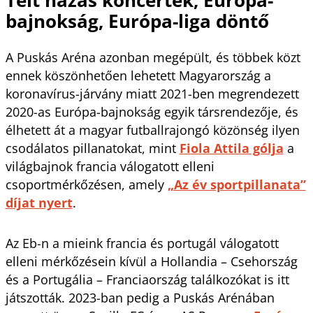
bajnokság, Európa-liga döntő
A Puskás Aréna azonban megépült, és többek közt
ennek köszönhetően lehetett Magyarország a
koronavírus-járvány miatt 2021-ben megrendezett
2020-as Európa-bajnokság egyik társrendezője, és
élhetett át a magyar futballrajongó közönség ilyen
csodálatos pillanatokat, mint
Fiola Attila gólja
a
világbajnok francia válogatott elleni
csoportmérkőzésen, amely
„Az év sportpillanata”
díjat nyert
.
Az Eb-n a mieink francia és portugál válogatott
elleni mérkőzésein kívül a Hollandia – Csehország
és a Portugália – Franciaország találkozókat is itt
játszották. 2023-ban pedig a Puskás Arénában