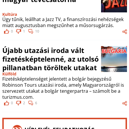
Kultúra
Úgy tűnik, leállhat a Jazz TV, a finanszírozási nehézségek
miatt augusztusban megszűnhet a műsorsugárzás.
0
1
10
Újabb utazási iroda vált
fizetésképtelenné, az utolsó
pillanatban töröltek utakat
Külföld
Fizetésképtelenséget jelentett a bolgár bejegyzésű
Robinson Tours utazási iroda, amely Magyarországról is
szervezett utakat a bolgár tengerpartra – számolt be a
turizmus.com.
0
2
6