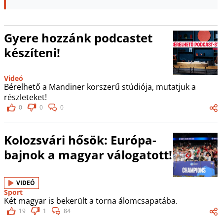
Gyere hozzánk podcastet
készíteni!
Videó
Bérelhető a Mandiner korszerű stúdiója, mutatjuk a
részleteket!
0
0
0
Kolozsvári hősök: Európa-
bajnok a magyar válogatott!
VIDEÓ
Sport
Két magyar is bekerült a torna álomcsapatába.
19
1
84