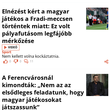
Elnézést kért a magyar
játékos a Fradi-meccsen
történtek miatt: Ez volt
pályafutásom legfájóbb
mérkőzése
VIDEÓ
Sport
Nem kellett volna kockáztatnia.
0
0
11
A Ferencvárosnál
kimondták: „Nem az az
elsődleges feladatunk, hogy
magyar játékosokat
játszassunk”