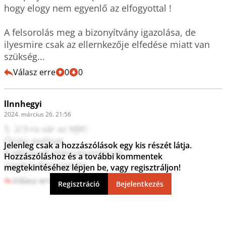
hogy elogy nem egyenlő az elfogyottal !

A felsorolás meg a bizonyítvány igazolása, de 
ilyesmire csak az ellernkezője elfedése miatt van 
szükség...
Válasz erre
0
0
llnnhegyi
2024. március 26. 21:56
5. 2/3-ra vár az MJK!

Óriási eséllyel.

Jelenleg csak a hozzászólások egy kis részét látja.
A tébolyult libbcsikommcsik

Hozzászóláshoz és a további kommentek
ismét luftot rúgnak!
megtekintéséhez lépjen be, vagy regisztráljon!
Válasz erre
0
0
Regisztráció
Bejelentkezés