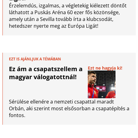
Érzelemdús, izgalmas, a végletekig kiélezett döntőt
láthatott a Puskás Aréna 60 ezer fős közönsége,
amely után a Sevilla tovább írta a klubcsodát,
hetedszer nyerte meg az Európa Ligát!
EZT IS AJÁNLJUK A TÉMÁBAN
Ez ám a csapatszellem a
Ezt ne hagyja ki!
magyar válogatottnál!
Sérülése ellenére a nemzeti csapattal maradt
Orbán, aki szerint most elsősorban a csapatépítés a
fontos.