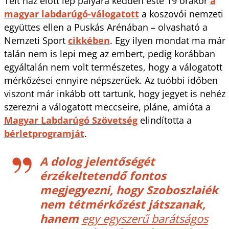
Telt ház előtt lép pályára kedden este 19 órakor
a
magyar labdarúgó-válogatott
a koszovói nemzeti
együttes ellen a Puskás Arénában – olvasható a
Nemzeti Sport
cikkében
. Egy ilyen mondat ma már
talán nem is lepi meg az embert, pedig korábban
egyáltalán nem volt természetes, hogy a válogatott
mérkőzései ennyire népszerűek. Az tuóbbi időben
viszont már inkább ott tartunk, hogy jegyet is nehéz
szerezni a válogatott meccseire, pláne, amióta a
Magyar Labdarúgó Szövetség
elindította a
bérletprogramját
.
A dolog jelentőségét
érzékeltetendő fontos
megjegyezni, hogy Szoboszlaiék
nem tétmérkőzést játszanak,
hanem
egy egyszerű barátságos