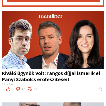
Kiváló ügynök volt: rangos díjjal ismerik el
Panyi Szabolcs erőfeszítéseit
12 órája
5
42
133