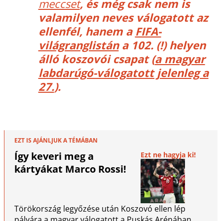
meccset
, és még csak nem is
valamilyen neves válogatott az
ellenfél, hanem a
FIFA-
világranglistán
a 102. (!) helyen
álló koszovói csapat (
a magyar
labdarúgó-válogatott jelenleg a
27.
).
EZT IS AJÁNLJUK A TÉMÁBAN
Így keveri meg a
Ezt ne hagyja ki!
kártyákat Marco Rossi!
Törökország legyőzése után Koszovó ellen lép
pályára a magyar válogatott a Puskás Arénában.