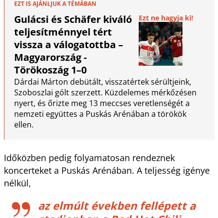
EZT IS AJÁNLJUK A TÉMÁBAN
Gulácsi és Schäfer kiváló
Ezt ne hagyja ki!
teljesítménnyel tért
vissza a válogatottba –
Magyarország -
Törökoszág 1–0
Dárdai Márton debütált, visszatértek sérültjeink,
Szoboszlai gólt szerzett. Küzdelemes mérkőzésen
nyert, és őrizte meg 13 meccses veretlenségét a
nemzeti együttes a Puskás Arénában a törökök
ellen.
Időközben pedig folyamatosan rendeznek
koncerteket a Puskás Arénában. A teljesség igénye
nélkül,
az elmúlt években fellépett a