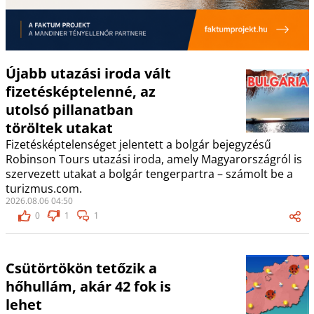
Újabb utazási iroda vált
fizetésképtelenné, az
utolsó pillanatban
töröltek utakat
Fizetésképtelenséget jelentett a bolgár bejegyzésű
Robinson Tours utazási iroda, amely Magyarországról is
szervezett utakat a bolgár tengerpartra – számolt be a
turizmus.com.
2026.08.06 04:50
0
1
1
Csütörtökön tetőzik a
hőhullám, akár 42 fok is
lehet