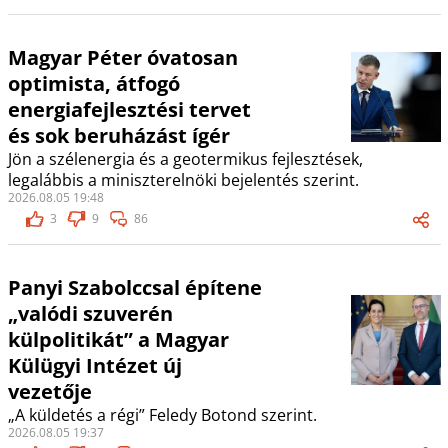
Magyar Péter óvatosan
optimista, átfogó
energiafejlesztési tervet
és sok beruházást ígér
Jön a szélenergia és a geotermikus fejlesztések,
legalábbis a miniszterelnöki bejelentés szerint.
2026.08.05 19:48
3
9
86
Panyi Szabolccsal építene
„valódi szuverén
külpolitikát” a Magyar
Külügyi Intézet új
vezetője
„A küldetés a régi” Feledy Botond szerint.
2026.08.05 19:37