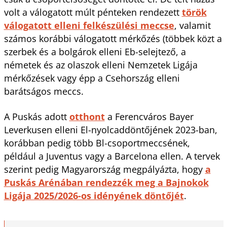
volt a válogatott múlt pénteken rendezett
török
válogatott elleni felkészülési meccse
, valamit
számos korábbi válogatott mérkőzés (többek közt a
szerbek és a bolgárok elleni Eb-selejtező, a
németek és az olaszok elleni Nemzetek Ligája
mérkőzések vagy épp a Csehország elleni
barátságos meccs.
A Puskás adott
otthont
a Ferencváros Bayer
Leverkusen elleni El-nyolcaddöntőjének 2023-ban,
korábban pedig több Bl-csoportmeccsének,
például a Juventus vagy a Barcelona ellen. A tervek
szerint pedig Magyarország megpályázta, hogy
a
Puskás Arénában rendezzék meg a Bajnokok
Ligája 2025/2026-os idényének döntőjét
.