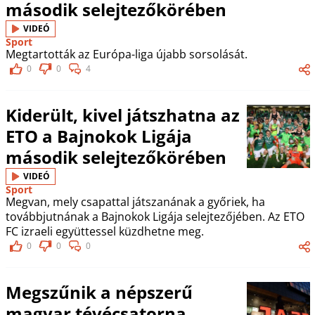
második selejtezőkörében
VIDEÓ
Sport
Megtartották az Európa-liga újabb sorsolását.
0
0
4
Kiderült, kivel játszhatna az
ETO a Bajnokok Ligája
második selejtezőkörében
VIDEÓ
Sport
Megvan, mely csapattal játszanának a győriek, ha
továbbjutnának a Bajnokok Ligája selejtezőjében. Az ETO
FC izraeli együttessel küzdhetne meg.
0
0
0
Megszűnik a népszerű
magyar tévécsatorna