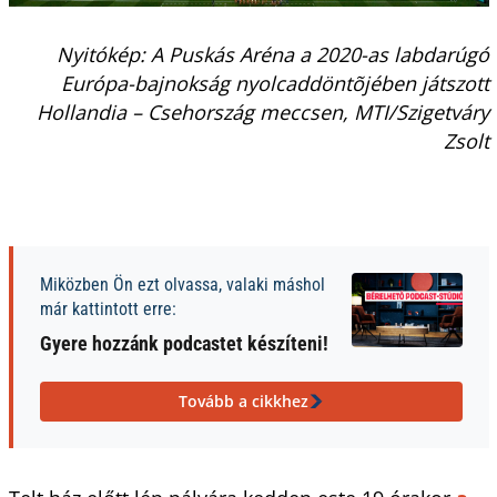
Nyitókép: A Puskás Aréna a 2020-as labdarúgó
Európa-bajnokság nyolcaddöntõjében játszott
Hollandia – Csehország meccsen, MTI/Szigetváry
Zsolt
Miközben Ön ezt olvassa, valaki máshol
már kattintott erre:
Gyere hozzánk podcastet készíteni!
Tovább a cikkhez