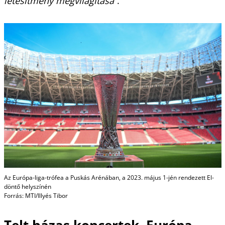
létesítmény megvilágítása”
.
Az Európa-liga-trófea a Puskás Arénában, a 2023. május 1-jén rendezett El-
döntő helyszínén
Forrás: MTI/Illyés Tibor
Telt házas koncertek, Európa-