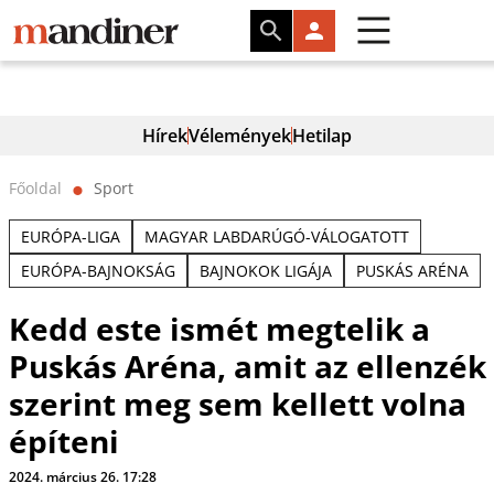
Hírek
Vélemények
Hetilap
Főoldal
Sport
⬤
EURÓPA-LIGA
MAGYAR LABDARÚGÓ-VÁLOGATOTT
EURÓPA-BAJNOKSÁG
BAJNOKOK LIGÁJA
PUSKÁS ARÉNA
Kedd este ismét megtelik a
Puskás Aréna, amit az ellenzék
szerint meg sem kellett volna
építeni
2024. március 26. 17:28