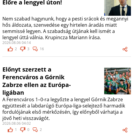
Előre a lengyel úton!
Nem szabad hagynunk, hogy a pesti srácok és megannyi
hős áldozata, szenvedése egy hirtelen áradás miatt
semmissé legyen. A szabadság útjának kell ismét a
lengyel úttá válnia. Krupincza Mariann írása.
2026.08.06 04:14
2
3
16
Előnyt szerzett a
Ferencváros a Górnik
Zabrze ellen az Európa-
ligában
A Ferencváros 1–0-ra legyőzte a lengyel Górnik Zabrze
együttesét a labdarúgó Európa-liga-selejtező harmadik
fordulójának első mérkőzésén, így előnyből várhatja a
jövő heti visszavágót.
2026.08.06 04:02
1
0
2