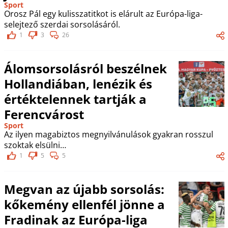
Sport
Orosz Pál egy kulisszatitkot is elárult az Európa-liga-
selejtező szerdai sorsolásáról.
1
3
26
Álomsorsolásról beszélnek
Hollandiában, lenézik és
értéktelennek tartják a
Ferencvárost
Sport
Az ilyen magabiztos megnyilvánulások gyakran rosszul
szoktak elsülni…
1
5
5
Megvan az újabb sorsolás:
kőkemény ellenfél jönne a
Fradinak az Európa-liga