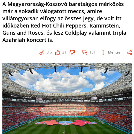
A Magyarország-Koszovó barátságos mérkőzés
már a sokadik válogatott meccs, amire
villámgyorsan elfogy az összes jegy, de volt itt
időközben Red Hot Chili Peppers, Rammstein,
Guns and Roses, és lesz Coldplay valamint tripla
Azahriah koncert is.
8
p
21
1
151
Mentés