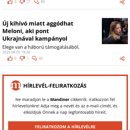
3
21
85
Új kihívó miatt aggódhat
Meloni, aki pont
Ukrajnával kampányol
Elege van a háború támogatásából.
2026.08.05 18:36
0
1
42
HÍRLEVÉL-FELIRATKOZÁS
Ne maradjon le a
Mandiner
cikkeiről, iratkozzon fel
hírlevelünkre! Adja meg a nevét és az e-mail-címét, és
elküldjük Önnek a nap legfontosabb híreit.
FELIRATKOZOM A HÍRLEVÉLRE