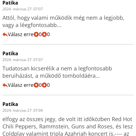
Patika
2024. március 27. 07:07
Attól, hogy valami működik még nem a legjobb, 
vagy a léegfontosabb...
Válasz erre
0
0
Patika
2024. március 27. 07:07
Tudatosan kicserélik a nem a legfontosabb 
beruiházást, a működő tomboldáéra...
Válasz erre
0
0
Patika
2024. március 27. 07:04
elfogy az összes jegy, de volt itt időközben Red Hot 
Chili Peppers, Rammstein, Guns and Roses, és lesz 
Coldplay valamint tripla Azahriah koncert is.---- az 