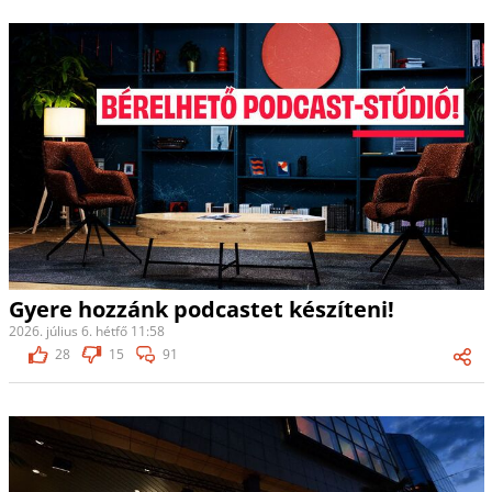
Gyere hozzánk podcastet készíteni!
2026. július 6. hétfő 11:58
28
15
91