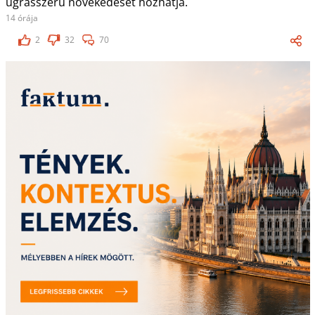
ugrásszerű növekedését hozhatja.
14 órája
2
32
70