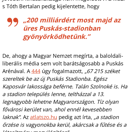
s Tóth Bertalan pedig kijelentette, hogy
„200 milliárdért most majd az
üres Puskás-stadionban
gyönyörködhetünk.”
De, ahogy a Magyar Nemzet megírta, a baloldali-
liberális média sem volt barátságosabb a Puskás
Arénával. A
444
úgy fogalmazott,
„67 215 széket
szereltek be az új Puskás Stadionba. Egész
Kaposvár lakossága beférne. Talán Szolnoké is. Ha
a stadion település lenne, teltházzal a 13.
legnagyobb lehetne Magyarországon. Tíz olyan
fővárosi kerület van, ahol ennél kevesebben
laknak”
. Az
atlatszo.hu
pedig azt írta,
„a stadion
őrzése is vagyonokba kerül, akárcsak a fűtése és a