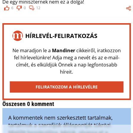
De egy miniszternek nem ez a dolga!
6
0
12
HÍRLEVÉL-FELIRATKOZÁS
Ne maradjon le a
Mandiner
cikkeiről, iratkozzon
fel hírlevelünkre! Adja meg a nevét és az e-mail-
címét, és elküldjük Önnek a nap legfontosabb
híreit.
FELIRATKOZOM A HÍRLEVÉLRE
Összesen 0 komment
A kommentek nem szerkesztett tartalmak,
tartalmuk a szerzőjük álláspontját tükrözi.
Mielőtt hozzászólna, kérjük, olvassa el a