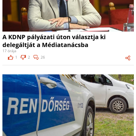
A KDNP pályázati úton választja ki
delegáltját a Médiatanácsba
17 órája
1
2
26