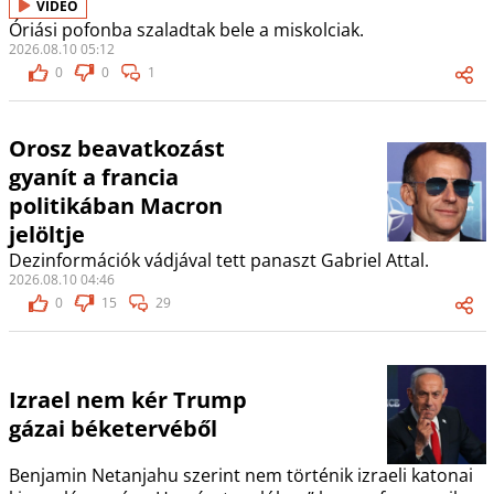
VIDEÓ
Óriási pofonba szaladtak bele a miskolciak.
2026.08.10 05:12
0
0
1
Orosz beavatkozást
gyanít a francia
politikában Macron
jelöltje
Dezinformációk vádjával tett panaszt Gabriel Attal.
2026.08.10 04:46
0
15
29
Izrael nem kér Trump
gázai béketervéből
Benjamin Netanjahu szerint nem történik izraeli katonai