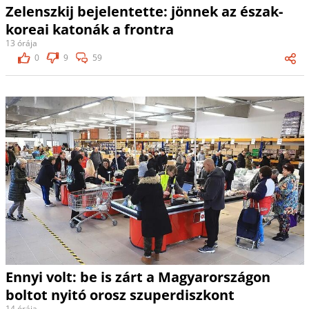
Zelenszkij bejelentette: jönnek az észak-
koreai katonák a frontra
13 órája
0
9
59
Ennyi volt: be is zárt a Magyarországon
boltot nyitó orosz szuperdiszkont
14 órája