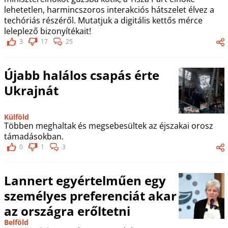
lehetetlen, harmincszoros interakciós hátszelet élvez a
techóriás részéről. Mutatjuk a digitális kettős mérce
leleplező bizonyítékait!
3
17
25
Újabb halálos csapás érte
Ukrajnát
Külföld
Többen meghaltak és megsebesültek az éjszakai orosz
támadásokban.
0
1
3
Lannert egyértelműen egy
személyes preferenciát akar
az országra erőltetni
Belföld