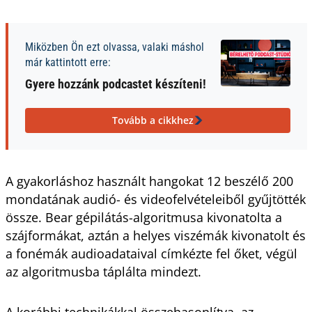
Miközben Ön ezt olvassa, valaki máshol
már kattintott erre:
Gyere hozzánk podcastet készíteni!
Tovább a cikkhez
A gyakorláshoz használt hangokat 12 beszélő 200
mondatának audió- és videofelvételeiből gyűjtötték
össze. Bear gépilátás-algoritmusa kivonatolta a
szájformákat, aztán a helyes viszémák kivonatolt és
a fonémák audioadataival címkézte fel őket, végül
az algoritmusba táplálta mindezt.