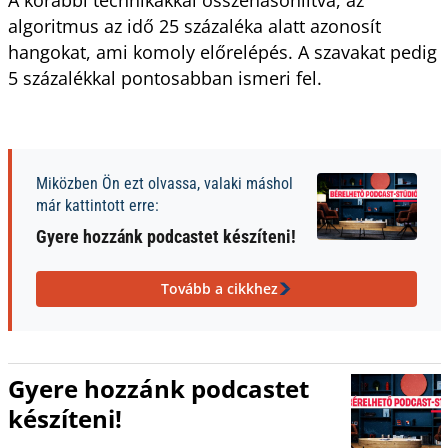
A korábbi technikákkal összehasonlítva, az
algoritmus az idő 25 százaléka alatt azonosít
hangokat, ami komoly előrelépés. A szavakat pedig
5 százalékkal pontosabban ismeri fel.
Miközben Ön ezt olvassa, valaki máshol
már kattintott erre:
Gyere hozzánk podcastet készíteni!
Tovább a cikkhez
Gyere hozzánk podcastet
készíteni!