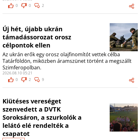
0
0
2
Új hét, újabb ukrán
támadássorozat orosz
célpontok ellen
Az ukrán erők egy orosz olajfinomítót vettek célba
Tatárföldön, miközben áramszünet történt a megszállt
Szimferopolban.
2026.08.10 05:21
0
2
9
Kiütéses vereséget
szenvedett a DVTK
Soroksáron, a szurkolók a
lelátó elé rendelték a
csapatot