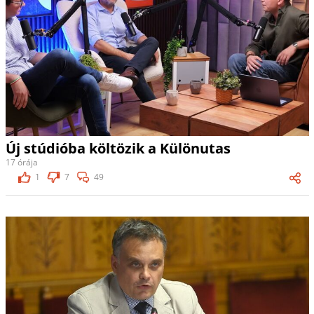
Új stúdióba költözik a Különutas
17 órája
1
7
49