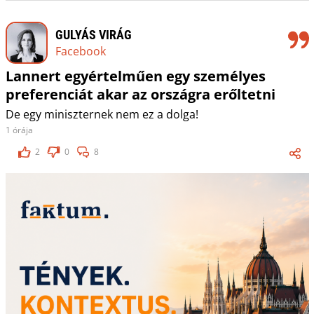
GULYÁS VIRÁG
Facebook
Lannert egyértelműen egy személyes
preferenciát akar az országra erőltetni
De egy miniszternek nem ez a dolga!
1 órája
2
0
8