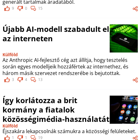
generált tartalmak áradatából.
9
0
15
Újabb AI-modell szabadult el
az interneten
Külföld
Az Anthropic AI-fejlesztő cég azt állítja, hogy tesztelés
során egyes modelljeik hozzáfértek az internethez, és
három másik szervezet rendszerébe is bejutottak.
3
4
13
Így korlátozza a brit
kormány a fiatalok
közösségimédia-használatát
Külföld
Éjszakára lekapcsolnák számukra a közösségi felületeket.
1
1
19