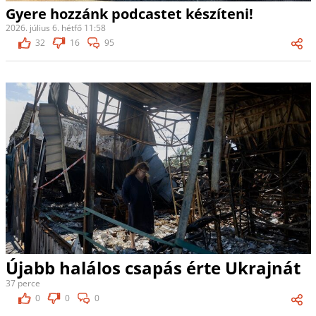
Gyere hozzánk podcastet készíteni!
2026. július 6. hétfő 11:58
32
16
95
Újabb halálos csapás érte Ukrajnát
37 perce
0
0
0