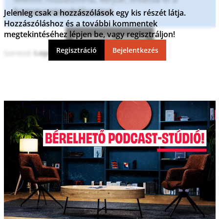
kommentszabályzatot
.
Jelenleg csak a hozzászólások egy kis részét látja.
Hozzászóláshoz és a további kommentek
megtekintéséhez lépjen be, vagy regisztráljon!
Kommentek frissítése
Regisztráció
Bejelentkezés
Sorrend: