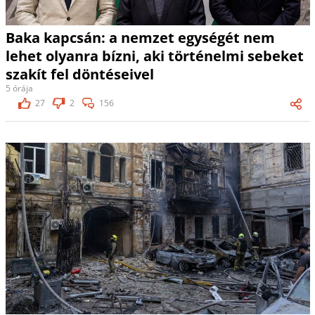
Baka kapcsán: a nemzet egységét nem
lehet olyanra bízni, aki történelmi sebeket
szakít fel döntéseivel
5 órája
27
2
156