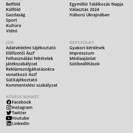
Belföld
Egymillió Találkozás Napja
Külföld
Választás 2024
Gazdaság
Háború Ukrajnában
Sport
Kultúra
Videó
JOG
KAPCSOLAT
Adatvédelmi tájékoztató
Gyakori kérdések
Előfizetői Ászf
Impresszum
Felhasználási feltételek
Médiaajánlat
Játékszabályzat
Sütibeállítások
Reklámszolgáltatásokra
vonatkozó Ászf
Sütitájékoztató
Kommentelési szabályzat
KÖVESS MINKET
Facebook
Instagram
Twitter
Youtube
LinkedIn