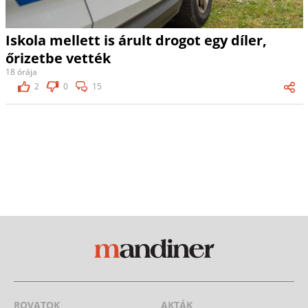
Iskola mellett is árult drogot egy díler,
őrizetbe vették
18 órája
2
0
15
ROVATOK
AKTÁK