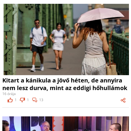
Kitart a kánikula a jövő héten, de annyira
nem lesz durva, mint az eddigi hőhullámok
16 órája
1
1
13