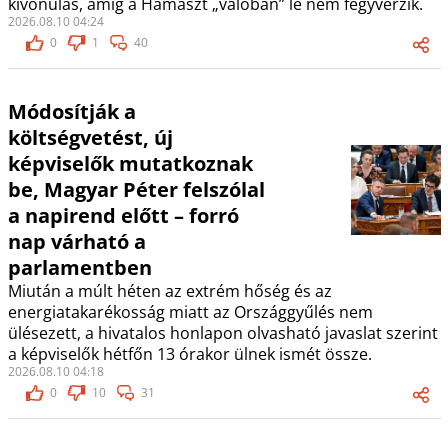
kivonulás, amíg a Hamászt „valóban” le nem fegyverzik.
2026.08.10 04:24
0
1
40
Módosítják a
költségvetést, új
képviselők mutatkoznak
be, Magyar Péter felszólal
a napirend előtt – forró
nap várható a
parlamentben
Miután a múlt héten az extrém hőség és az
energiatakarékosság miatt az Országgyűlés nem
ülésezett, a hivatalos honlapon olvasható javaslat szerint
a képviselők hétfőn 13 órakor ülnek ismét össze.
2026.08.10 04:18
0
10
31