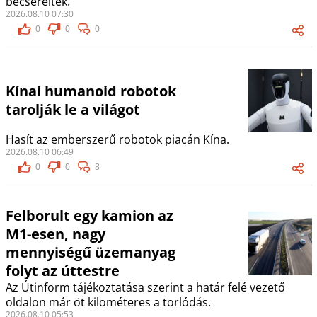
becserélték.
2026.08.10 07:30
0
0
0
Kínai humanoid robotok
tarolják le a világot
Hasít az emberszerű robotok piacán Kína.
2026.08.10 06:49
0
0
8
Felborult egy kamion az
M1-esen, nagy
mennyiségű üzemanyag
folyt az úttestre
Az Útinform tájékoztatása szerint a határ felé vezető
oldalon már öt kilométeres a torlódás.
2026.08.10 05:53