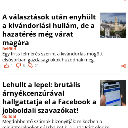
A választások után enyhült
a kivándorlási hullám, de a
hazatérés még várat
magára
Belföld
Egy friss felmérés szerint a kivándorlás mögött
elsősorban gazdasági okok húzódnak meg.
1
8
21
Lehullt a lepel: brutális
árnyékcenzúrával
hallgattatja el a Facebook a
jobboldali szavazókat!
Külföld
Megdöbbentő számok bizonyítják: miközben a
miniszterelnököt gúzsba kötik, a Tisza Párt elnöke