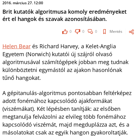
2016. március 27. 12:00
Brit kutatók algoritmusa komoly eredményeket
ért el hangok és szavak azonosításában.
0
0
0
Mentés
Helen Bear
és Richard Harvey, a Kelet-Anglia
Egyetem (Norwich) kutatói új szájról olvasó
algoritmusával számítógépek jobban meg tudnak
különböztetni egymástól az ajakon hasonlónak
tűnő hangokat.
A gépitanulás-algoritmus pontosabban feltérképez
adott fonémához kapcsolódó ajakformákat
(viszémákat). Két lépésben tanítják: az elsőben
megtanulja felvázolni az elvileg több fonémához
kapcsolódó viszémát, majd megduplázza azt, és a
másolatokat csak az egyik hangon gyakoroltatják.