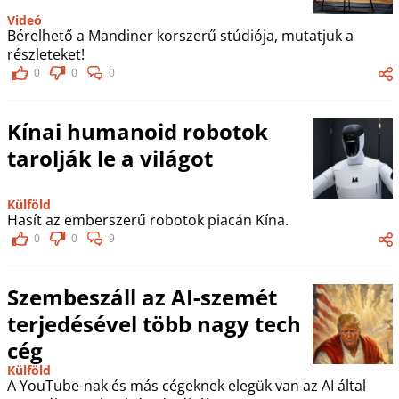
Videó
Bérelhető a Mandiner korszerű stúdiója, mutatjuk a
részleteket!
0
0
0
Kínai humanoid robotok
tarolják le a világot
Külföld
Hasít az emberszerű robotok piacán Kína.
0
0
9
Szembeszáll az AI-szemét
terjedésével több nagy tech
cég
Külföld
A YouTube-nak és más cégeknek elegük van az AI által