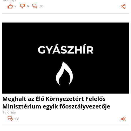
2
6
36
Meghalt az Élő Környezetért Felelős
Minisztérium egyik főosztályvezetője
15 órája
73