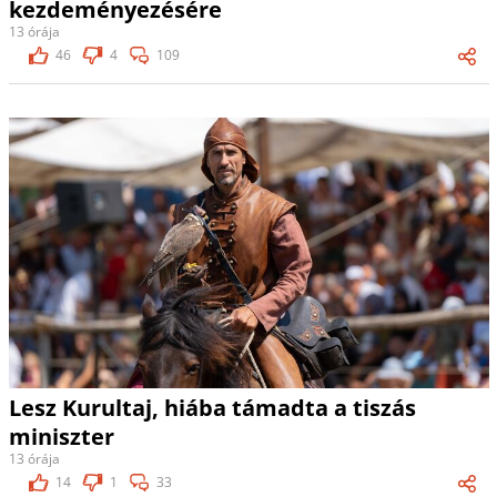
kezdeményezésére
13 órája
46
4
109
Lesz Kurultaj, hiába támadta a tiszás
miniszter
13 órája
14
1
33