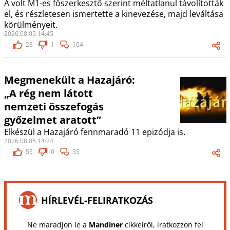
A volt M1-es főszerkesztő szerint méltatlanul távolították
el, és részletesen ismertette a kinevezése, majd leváltása
körülményeit.
2026.08.05 14:45
28
1
104
Megmenekült a Hazajáró:
„A rég nem látott
nemzeti összefogás
győzelmet aratott”
Elkészül a Hazajáró fennmaradó 11 epizódja is.
2026.08.05 14:24
55
0
35
HÍRLEVÉL-FELIRATKOZÁS
Ne maradjon le a
Mandiner
cikkeiről, iratkozzon fel