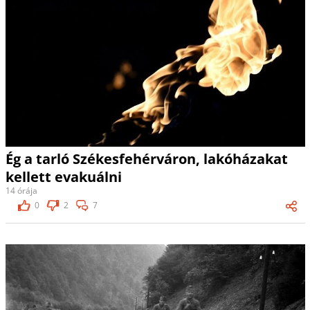
Ég a tarló Székesfehérváron, lakóházakat
kellett evakuálni
14 órája
0
2
7