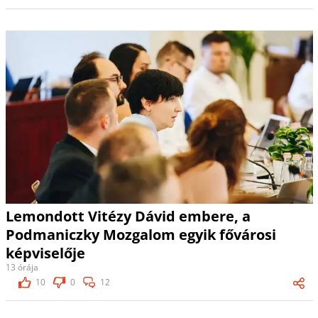
Lemondott Vitézy Dávid embere, a
Podmaniczky Mozgalom egyik fővárosi
képviselője
13 órája
10
0
12