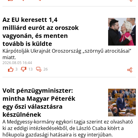
Az EU keresett 1,4
milliárd eurót az oroszok
vagyonán, és menten
tovább is küldte
Kárpótolják Ukrajnát Oroszország „szörnyű atrocitásai”
miatt.
2026.08.05 16:44
3
13
26
Volt pénzügyminiszter:
mintha Magyar Péterék
egy őszi választásra
készülnének
A Medgyessy-kormány egykori tagja szerint ez olvasható
ki az eddigi intézkedésekből, de László Csaba kitért a
hőkupola gazdasági hatásaira is egy interjúban.