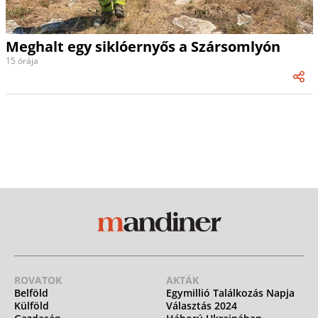
Meghalt egy siklóernyős a Szársomlyón
15 órája
ROVATOK
AKTÁK
Belföld
Egymillió Találkozás Napja
Külföld
Választás 2024