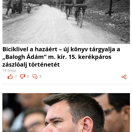
Biciklivel a hazáért – új könyv tárgyalja a
„Balogh Ádám” m. kir. 15. kerékpáros
zászlóalj történetét
14 órája
7
0
9