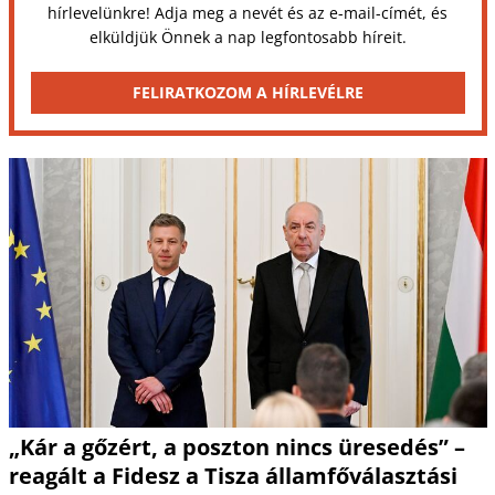
hírlevelünkre! Adja meg a nevét és az e-mail-címét, és
elküldjük Önnek a nap legfontosabb híreit.
FELIRATKOZOM A HÍRLEVÉLRE
„Kár a gőzért, a poszton nincs üresedés” –
reagált a Fidesz a Tisza államfőválasztási