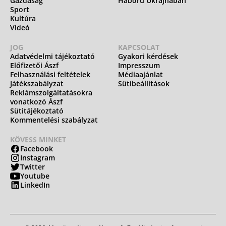
Gazdaság
Háború Ukrajnában
Sport
Kultúra
Videó
JOG
KAPCSOLAT
Adatvédelmi tájékoztató
Gyakori kérdések
Előfizetői Ászf
Impresszum
Felhasználási feltételek
Médiaajánlat
Játékszabályzat
Sütibeállítások
Reklámszolgáltatásokra
vonatkozó Ászf
Sütitájékoztató
Kommentelési szabályzat
KÖVESS MINKET
Facebook
Instagram
Twitter
Youtube
LinkedIn