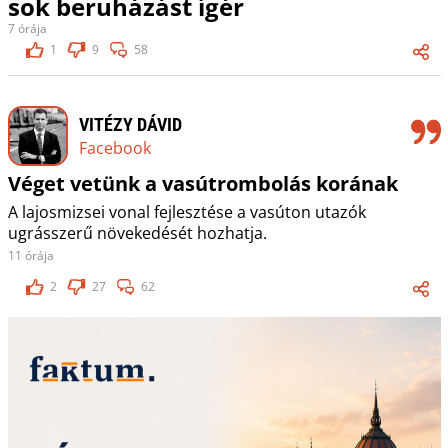
sok beruházást ígér
7 órája
1
9
58
VITÉZY DÁVID
Facebook
Véget vetünk a vasútrombolás korának
A lajosmizsei vonal fejlesztése a vasúton utazók
ugrásszerű növekedését hozhatja.
11 órája
2
27
62