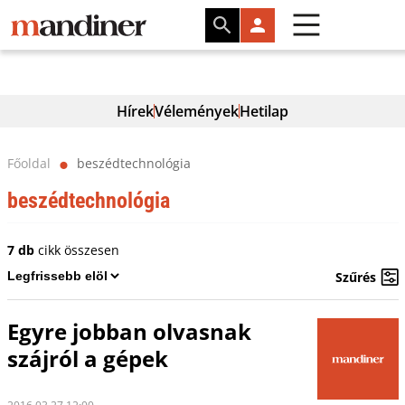
Hírek
Vélemények
Hetilap
Főoldal
beszédtechnológia
⬤
beszédtechnológia
7 db
cikk összesen
Szűrés
Egyre jobban olvasnak
szájról a gépek