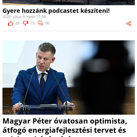
Gyere hozzánk podcastet készíteni!
2026. július 6. hétfő 11:58
28
15
90
Magyar Péter óvatosan optimista,
átfogó energiafejlesztési tervet és