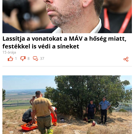
Lassítja a vonatokat a MÁV a hőség miatt,
festékkel is védi a síneket
15 órája
1
8
37