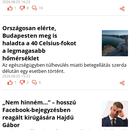
2026.08.05 16:23
1
8
16
Országosan elérte,
Budapesten meg is
haladta a 40 Celsius-fokot
a legmagasabb
hőmérséklet
Az egészségügyben túlhevülés miatti betegellátás szerda
délután egy esetben történt.
2026.08.05 15:33
1
2
6
„Nem hinném…” – hosszú
Facebook-bejegyzésben
reagált kirúgására Hajdú
Gábor