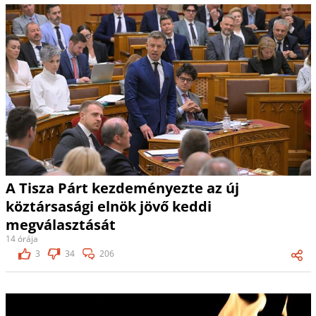
A Tisza Párt kezdeményezte az új
köztársasági elnök jövő keddi
megválasztását
14 órája
3
34
206