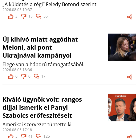
„A küldetés a régi” Feledy Botond szerint.
2026.08.05 19:37
3
18
56
Új kihívó miatt aggódhat
Meloni, aki pont
Ukrajnával kampányol
Elege van a háború támogatásából.
2026.08.05 18:36
0
0
17
Kiváló ügynök volt: rangos
díjjal ismerik el Panyi
Szabolcs erőfeszítéseit
Amerikai szervezet tüntette ki.
2026.08.05 17:18
5
41
125