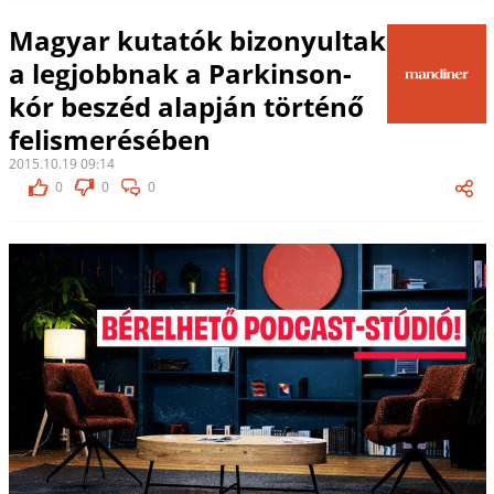
Magyar kutatók bizonyultak
a legjobbnak a Parkinson-
kór beszéd alapján történő
felismerésében
2015.10.19 09:14
0
0
0