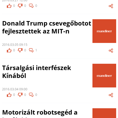
2016.03.27 12:00
0
0
0
Donald Trump csevegőbotot
fejlesztettek az MIT-n
2016.03.05 09:15
0
0
1
Társalgási interfészek
Kínából
2016.03.04 09:00
0
0
0
Motorizált robotsegéd a