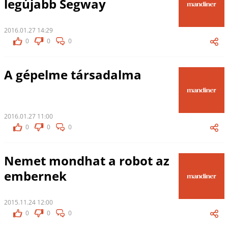
legújabb Segway
2016.01.27 14:29
0
0
0
A gépelme társadalma
2016.01.27 11:00
0
0
0
Nemet mondhat a robot az
embernek
2015.11.24 12:00
0
0
0