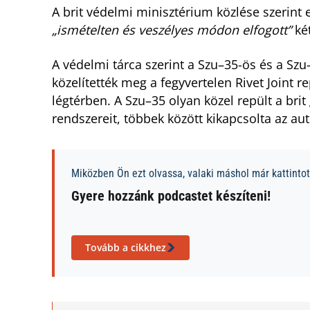
A brit védelmi minisztérium közlése szerint
„ismételten és veszélyes módon elfogott”
két
A védelmi tárca szerint a Szu–35-ös és a Sz
közelítették meg a fegyvertelen Rivet Joint r
légtérben. A Szu–35 olyan közel repült a brit
rendszereit, többek között kikapcsolta az auto
Miközben Ön ezt olvassa, valaki máshol már kattintott
Gyere hozzánk podcastet készíteni!
Tovább a cikkhez