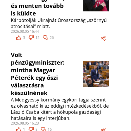
és menten tovább
is küldte
Kárpótolják Ukrajnát Oroszország „szörnyű
atrocitásai” miatt.
2026.08.05 16:44
3
12
26
Volt
pénzügyminiszter:
mintha Magyar
Péterék egy őszi
választásra
készülnének
A Medgyessy-kormány egykori tagja szerint
ez olvasható ki az eddigi intézkedésekből, de
László Csaba kitért a hőkupola gazdasági
hatásaira is egy interjúban.
2026.08.05 16:23
1
8
16