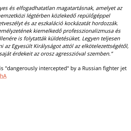
lyes és elfogadhatatlan magatartásnak, amelyet az
 nemzetközi légtérben közlekedő repülőgéppel
veszélyt és az eszkaláció kockázatát hordozzák.
zemélyzetének kiemelkedő professzionalizmusa és
llenére is folytatták küldetésüket. Legyen teljesen
i az Egyesült Királyságot attól az elkötelezettségétől,
aját érdekeit az orosz agresszióval szemben.”
 "dangerously intercepted" by a Russian fighter jet
8hA