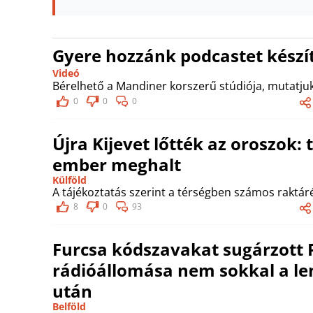
Gyere hozzánk podcastet készít
Videó
Bérelhető a Mandiner korszerű stúdiója, mutatjuk
0
0
0
Újra Kijevet lőtték az oroszok:
ember meghalt
Külföld
A tájékoztatás szerint a térségben számos raktá
8
0
93
Furcsa kódszavakat sugárzott P
rádióállomása nem sokkal a le
után
Belföld