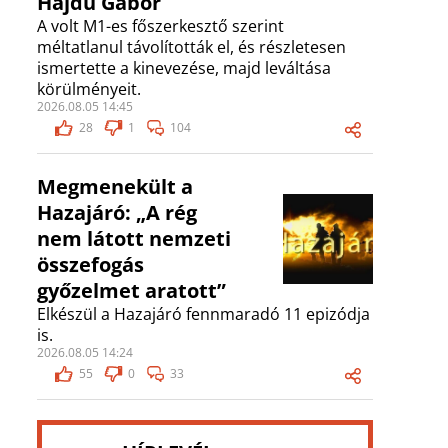
Hajdú Gábor
A volt M1-es főszerkesztő szerint
méltatlanul távolították el, és részletesen
ismertette a kinevezése, majd leváltása
körülményeit.
2026.08.05 14:45
28
1
104
Megmenekült a
Hazajáró: „A rég
nem látott nemzeti
összefogás
győzelmet aratott”
Elkészül a Hazajáró fennmaradó 11 epizódja
is.
2026.08.05 14:24
55
0
33