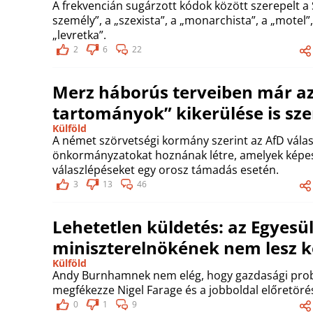
A frekvencián sugárzott kódok között szerepelt a
személy”, a „szexista”, a „monarchista”, a „motel
„levretka”.
2
6
22
Merz háborús terveiben már az
tartományok” kikerülése is sze
Külföld
A német szörvetségi kormány szerint az AfD válas
önkormányzatokat hoznának létre, amelyek képese
válaszlépéseket egy orosz támadás esetén.
3
13
46
Lehetetlen küldetés: az Egyesül
miniszterelnökének nem lesz 
Külföld
Andy Burnhamnek nem elég, hogy gazdasági probl
megfékezze Nigel Farage és a jobboldal előretöré
0
1
9