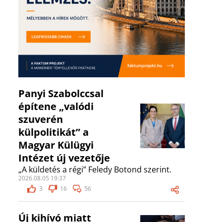
Panyi Szabolccsal
építene „valódi
szuverén
külpolitikát” a
Magyar Külügyi
Intézet új vezetője
„A küldetés a régi” Feledy Botond szerint.
2026.08.05 19:37
3
16
56
Új kihívó miatt