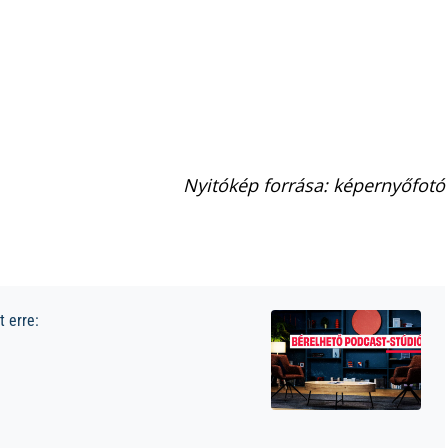
Nyitókép forrása: képernyőfotó
 erre: