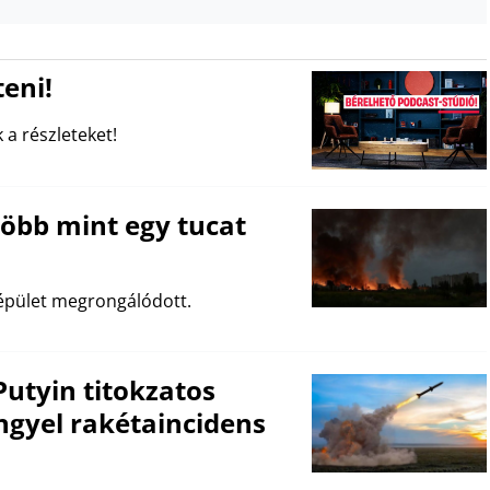
eni!
 a részleteket!
 több mint egy tucat
répület megrongálódott.
utyin titokzatos
ngyel rakétaincidens