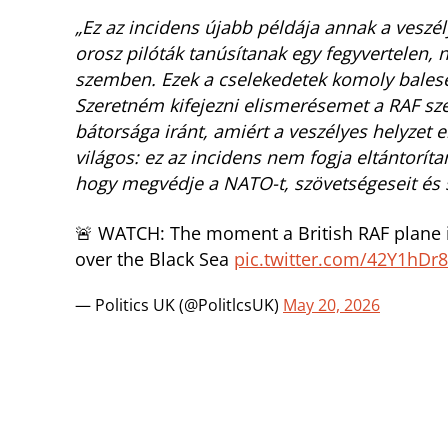
„Ez az incidens újabb példája annak a veszé
orosz pilóták tanúsítanak egy fegyvertelen,
szemben. Ezek a cselekedetek komoly baleset
Szeretném kifejezni elismerésemet a RAF s
bátorsága iránt, amiért a veszélyes helyzet e
világos: ez az incidens nem fogja eltántorítan
hogy megvédje a NATO-t, szövetségeseit és s
🚨 WATCH: The moment a British RAF plane is
over the Black Sea
pic.twitter.com/42Y1hDr
— Politics UK (@PolitlcsUK)
May 20, 2026