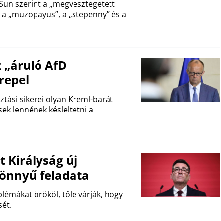
 Sun szerint a „megvesztegetett
”, a „muzopayus”, a „stepenny” és a
 „áruló AfD
repel
ztási sikerei olyan Kreml-barát
k lennének késleltetni a
t Királyság új
könnyű feladata
émákat örököl, tőle várják, hogy
sét.