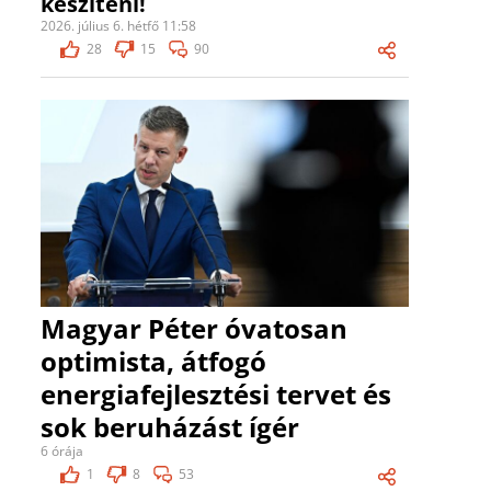
készíteni!
2026. július 6. hétfő 11:58
28
15
90
Magyar Péter óvatosan
optimista, átfogó
energiafejlesztési tervet és
sok beruházást ígér
6 órája
1
8
53