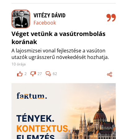
VITÉZY DÁVID
Facebook
Véget vetünk a vasútrombolás
korának
A lajosmizsei vonal fejlesztése a vasúton
utazók ugrásszerű növekedését hozhatja.
10 órája
2
27
62