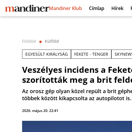
Mandiner Klub
Címlap
Hírek
Főoldal
Külföld
⬤
EGYESÜLT KIRÁLYSÁG
FEKETE - TENGER
SKYNEW
Veszélyes incidens a Feke
szorították meg a brit feld
Az orosz gép olyan közel repült a brit géph
többek között kikapcsolta az autopilotot is.
2026. május 20. 22:41