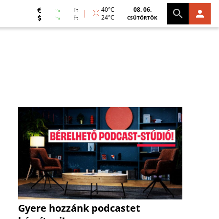
40°C
08. 06.
Ft
24°C
Ft
CSÜTÖRTÖK
Gyere hozzánk podcastet