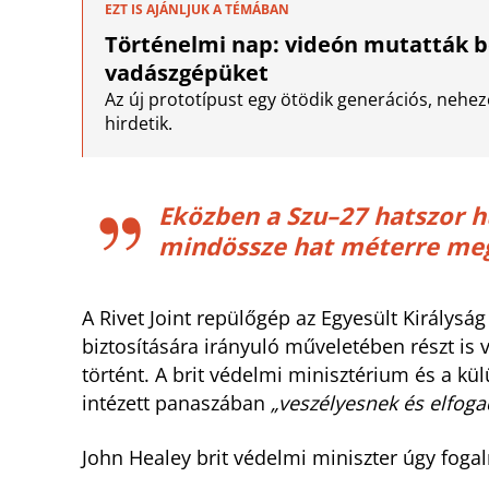
EZT IS AJÁNLJUK A TÉMÁBAN
Történelmi nap: videón mutatták be
vadászgépüket
Az új prototípust egy ötödik generációs, nehe
hirdetik.
Eközben a Szu–27 hatszor h
mindössze hat méterre meg
A Rivet Joint repülőgép az Egyesült Királysá
biztosítására irányuló műveletében részt is 
történt. A brit védelmi minisztérium és a 
intézett panaszában
„veszélyesnek és elfoga
John Healey brit védelmi miniszter úgy foga