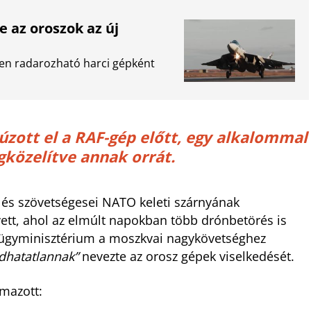
 az oroszok az új
zen radarozható harci gépként
úzott el a RAF-gép előtt, egy alkalommal
közelítve annak orrát.
g és szövetségesei NATO keleti szárnyának
vett, ahol az elmúlt napokban több drónbetörés is
külügyminisztérium a moszkvai nagykövetséghez
dhatatlannak”
nevezte az orosz gépek viselkedését.
lmazott: