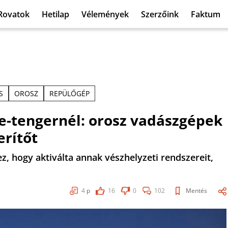
Rovatok
Hetilap
Vélemények
Szerzőink
Faktum
S
OROSZ
REPÜLŐGÉP
te-tengernél: orosz vadászgépek
erítőt
ez, hogy aktiválta annak vészhelyzeti rendszereit,
4
p
16
0
102
Mentés