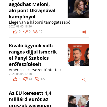
aggódhat Meloni,
aki pont Ukrajnával
kampányol
Elege van a háború támogatásából.
2026.08.05 18:36
0
0
16
Kiváló ügynök volt:
rangos díjjal ismerik
el Panyi Szabolcs
erőfeszítéseit
Amerikai szervezet tüntette ki.
2026.08.05 17:18
5
41
122
Az EU keresett 1,4
milliárd eurót az
oroszok vagyonán,