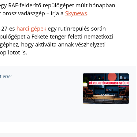
 egy RAF-felderítő repülőgépet múlt hónapban
 orosz vadászgép – írja a
Skynews
.
u–27-es
harci gépek
egy rutinrepülés során
epülőgépet a Fekete-tenger feletti nemzetközi
 géphez, hogy aktiválta annak vészhelyzeti
pilotot is.
 erre: