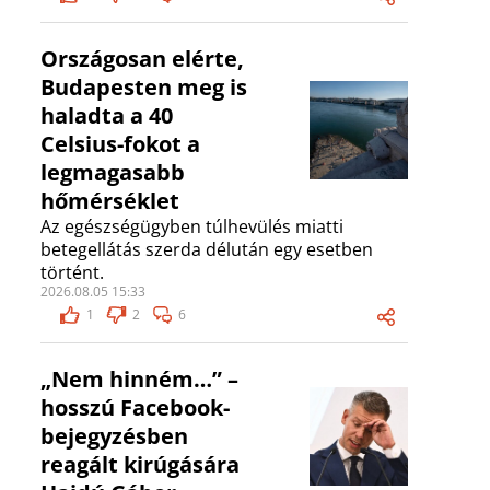
Országosan elérte,
Budapesten meg is
haladta a 40
Celsius-fokot a
legmagasabb
hőmérséklet
Az egészségügyben túlhevülés miatti
betegellátás szerda délután egy esetben
történt.
2026.08.05 15:33
1
2
6
„Nem hinném…” –
hosszú Facebook-
bejegyzésben
reagált kirúgására