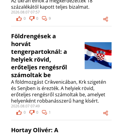
Az ukrán elnök a megkérdezettek 18
százalékától kapott teljes bizalmat.
2026.08.07 07:57
0
0
9
Földrengések a
horvát
tengerpartoknál: a
helyiek rövid,
erőteljes rengésről
számoltak be
A földmozgást Crikvenicában, Krk szigetén
és Senjben is érezték. A helyiek rövid,
erőteljes rengésről számoltak be, amelyet
helyenként robbanásszerű hang kísért.
2026.08.07 07:49
0
0
1
Hortay Olivér: A