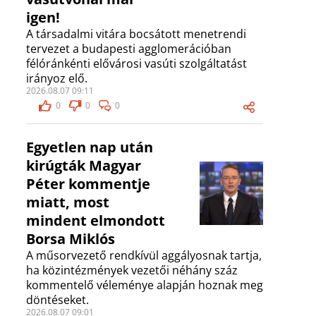
igen!
A társadalmi vitára bocsátott menetrendi
tervezet a budapesti agglomerációban
félóránkénti elővárosi vasúti szolgáltatást
irányoz elő.
2026.08.07 09:11
0
0
0
Egyetlen nap után
kirúgták Magyar
Péter kommentje
miatt, most
mindent elmondott
Borsa Miklós
A műsorvezető rendkívül aggályosnak tartja,
ha közintézmények vezetői néhány száz
kommentelő véleménye alapján hoznak meg
döntéseket.
2026.08.07 09:01