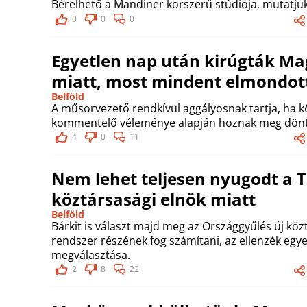
Bérelhető a Mandiner korszerű stúdiója, mutatjuk
0
0
0
Egyetlen nap után kirúgták M
miatt, most mindent elmondott
Belföld
A műsorvezető rendkívül aggályosnak tartja, ha 
kommentelő véleménye alapján hoznak meg dönt
4
0
11
Nem lehet teljesen nyugodt a Ti
köztársasági elnök miatt
Belföld
Bárkit is választ majd meg az Országgyűlés új közt
rendszer részének fog számítani, az ellenzék egyet
megválasztása.
2
8
22