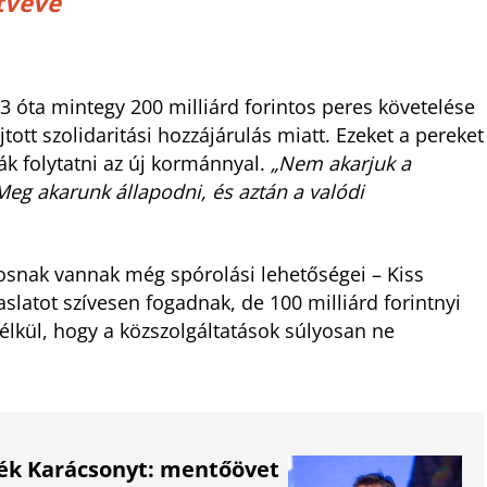
ttvéve
3 óta mintegy 200 milliárd forintos peres követelése
ott szolidaritási hozzájárulás miatt. Ezeket a pereket
ák folytatni az új kormánnyal.
„Nem akarjuk a
eg akarunk állapodni, és aztán a valódi
osnak vannak még spórolási lehetőségei – Kiss
latot szívesen fogadnak, de 100 milliárd forintnyi
lkül, hogy a közszolgáltatások súlyosan ne
ék Karácsonyt: mentőövet