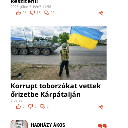
készíteni!
2026. július 6. hétfő 11:58
28
15
93
Korrupt toborzókat vettek
őrizetbe Kárpátalján
9 perce
0
0
0
HADHÁZY ÁKOS