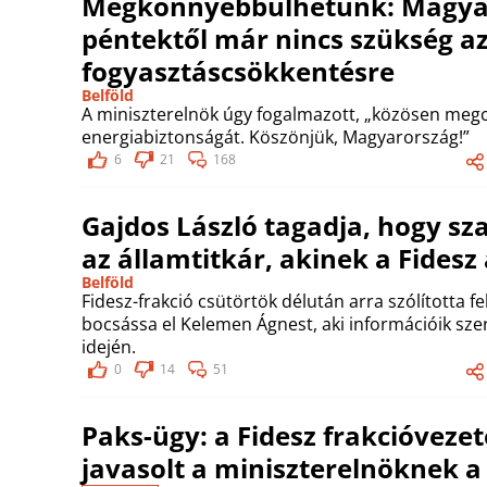
Megkönnyebbülhetünk: Magyar 
péntektől már nincs szükség a
fogyasztáscsökkentésre
Belföld
A miniszterelnök úgy fogalmazott, „közösen meg
energiabiztonságát. Köszönjük, Magyarország!”
6
21
168
Gajdos László tagadja, hogy s
az államtitkár, akinek a Fidesz
Belföld
Fidesz-frakció csütörtök délután arra szólította 
bocsássa el Kelemen Ágnest, aki információik szer
idején.
0
14
51
Paks-ügy: a Fidesz frakcióvezet
javasolt a miniszterelnöknek 