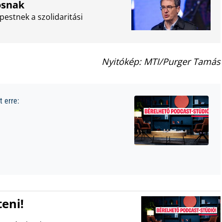
osnak
stnek a szolidaritási
Nyitókép: MTI/Purger Tamás
 erre:
eni!