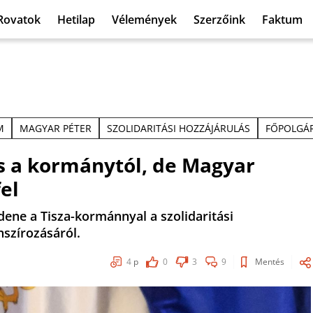
Rovatok
Hetilap
Vélemények
Szerzőink
Faktum
M
MAGYAR PÉTER
SZOLIDARITÁSI HOZZÁJÁRULÁS
FŐPOLGÁR
s a kormánytól, de Magyar
fel
ene a Tisza-kormánnyal a szolidaritási
szírozásáról.
4
p
0
3
9
Mentés