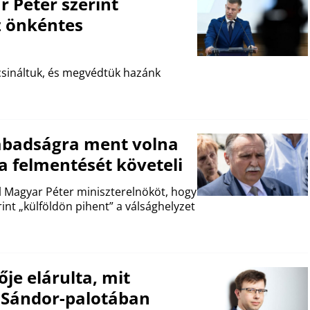
Péter szerint
z önkéntes
csináltuk, és megvédtük hazánk
zabadságra ment volna
 a felmentését követeli
fel Magyar Péter miniszterelnököt, hogy
int „külföldön pihent” a válsághelyzet
ője elárulta, mit
a Sándor-palotában