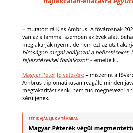
hajléktalan-ellátásra együ
– mutatott rá Kiss Ambrus. A fővárosnak 202
van az állammal szemben az évek alatt behajt
meg akarják nyerni, de nem ezt az utat akarj
bíróságon megakadályozni a befizetéseket. M
fejlesztésekkel foglalkozni”
– emelte ki.
Magyar Péter
felvetésére
– miszerint a fővár
Ambrus diplomatikusan reagált: minden javas
megtakarítást senki nem tud megnevezni ané
sérüljenek.
EZT IS AJÁNLJUK A TÉMÁBAN
Magyar Péterék végül megmentett