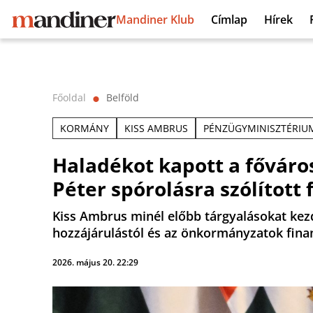
Mandiner Klub
Címlap
Hírek
Főoldal
Belföld
⬤
KORMÁNY
KISS AMBRUS
PÉNZÜGYMINISZTÉRIU
Haladékot kapott a főváro
Péter spórolásra szólított 
Kiss Ambrus minél előbb tárgyalásokat kezd
hozzájárulástól és az önkormányzatok finan
2026. május 20. 22:29