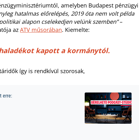
 Pénzügyminisztériumtól, amelyben Budapest pénzügyi
tényleg hatalmas előrelépés, 2019 óta nem volt példa
 politikai alapon cselekedjen velünk szemben”
–
atója az
ATV műsorában
. Kiemelte:
i haladékot kapott a kormánytól.
táridők így is rendkívül szorosak,
 erre: