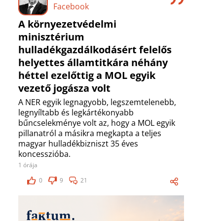
Facebook
A környezetvédelmi
minisztérium
hulladékgazdálkodásért felelős
helyettes államtitkára néhány
héttel ezelőttig a MOL egyik
vezető jogásza volt
A NER egyik legnagyobb, legszemtelenebb,
legnyíltabb és legkártékonyabb
bűncselekménye volt az, hogy a MOL egyik
pillanatról a másikra megkapta a teljes
magyar hulladékbizniszt 35 éves
koncesszióba.
1 órája
0
9
21