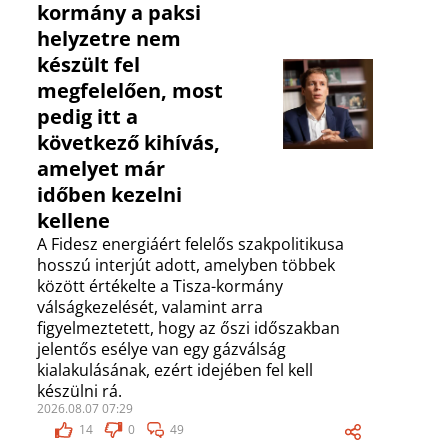
kormány a paksi
helyzetre nem
készült fel
megfelelően, most
pedig itt a
következő kihívás,
amelyet már
időben kezelni
kellene
A Fidesz energiáért felelős szakpolitikusa
hosszú interjút adott, amelyben többek
között értékelte a Tisza-kormány
válságkezelését, valamint arra
figyelmeztetett, hogy az őszi időszakban
jelentős esélye van egy gázválság
kialakulásának, ezért idejében fel kell
készülni rá.
2026.08.07 07:29
14
0
49