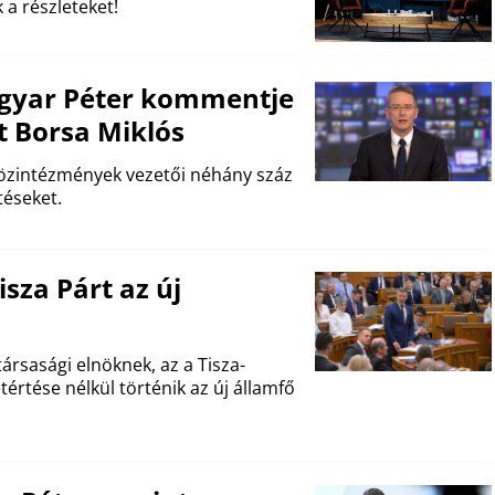
 a részleteket!
agyar Péter kommentje
 Borsa Miklós
közintézmények vezetői néhány száz
éseket.
sza Párt az új
ársasági elnöknek, az a Tisza-
értése nélkül történik az új államfő