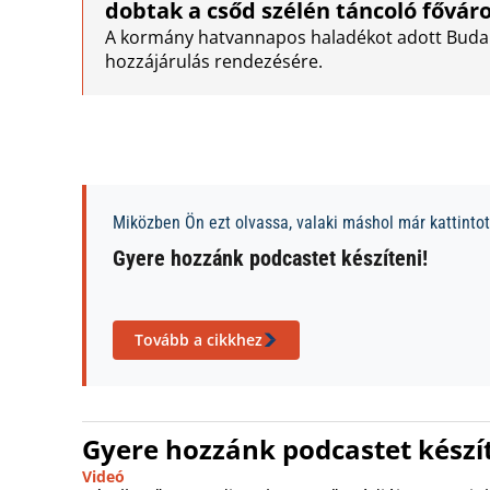
dobtak a csőd szélén táncoló fővár
A kormány hatvannapos haladékot adott Budape
hozzájárulás rendezésére.
Miközben Ön ezt olvassa, valaki máshol már kattintott
Gyere hozzánk podcastet készíteni!
Tovább a cikkhez
Gyere hozzánk podcastet készít
Videó