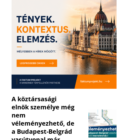
A köztársasági
elnök személye még
nem
véleményezhető, de
a Budapest-Belgrád
vasútvonal már