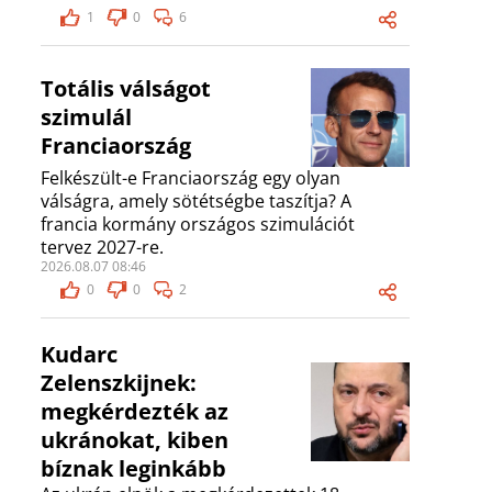
1
0
6
Totális válságot
szimulál
Franciaország
Felkészült-e Franciaország egy olyan
válságra, amely sötétségbe taszítja? A
francia kormány országos szimulációt
tervez 2027-re.
2026.08.07 08:46
0
0
2
Kudarc
Zelenszkijnek:
megkérdezték az
ukránokat, kiben
bíznak leginkább