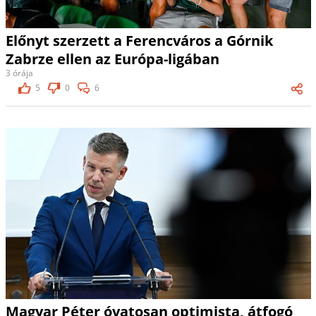
Előnyt szerzett a Ferencváros a Górnik
Zabrze ellen az Európa-ligában
3 órája
5
0
6
Magyar Péter óvatosan optimista, átfogó