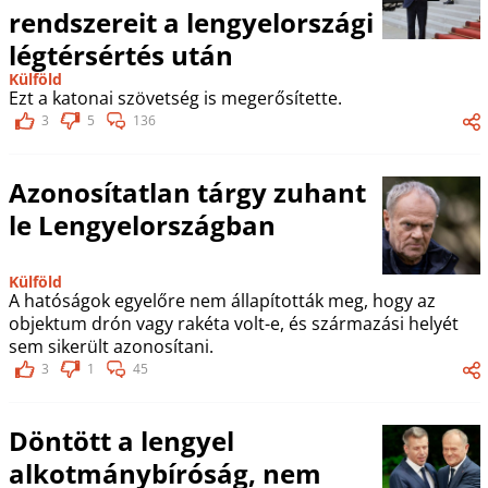
rendszereit a lengyelországi
légtérsértés után
Külföld
Ezt a katonai szövetség is megerősítette.
3
5
136
Azonosítatlan tárgy zuhant
le Lengyelországban
Külföld
A hatóságok egyelőre nem állapították meg, hogy az
objektum drón vagy rakéta volt-e, és származási helyét
sem sikerült azonosítani.
3
1
45
Döntött a lengyel
alkotmánybíróság, nem