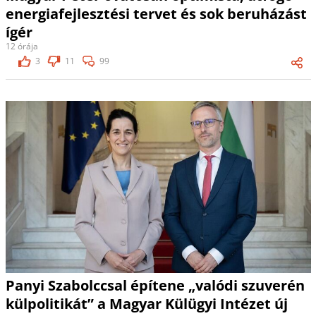
energiafejlesztési tervet és sok beruházást
ígér
12 órája
3
11
99
Panyi Szabolccsal építene „valódi szuverén
külpolitikát” a Magyar Külügyi Intézet új