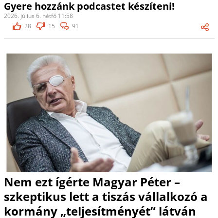
Gyere hozzánk podcastet készíteni!
2026. július 6. hétfő 11:58
28
15
91
Nem ezt ígérte Magyar Péter –
szkeptikus lett a tiszás vállalkozó a
kormány „teljesítményét” látván