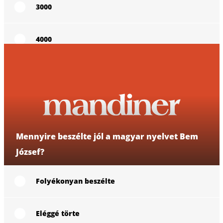
3000
4000
5000
6000
Mennyire beszélte jól a magyar nyelvet Bem
4. kérdés
József?
Folyékonyan beszélte
Eléggé törte