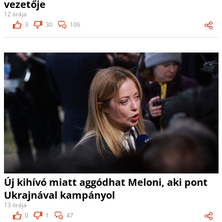
vezetője
12 órája
3
30
106
Új kihívó miatt aggódhat Meloni, aki pont
Ukrajnával kampányol
13 órája
0
1
47