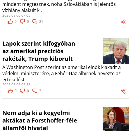
mindent megtesznek, noha Szlovákiában is jelentős
vízhiány alakult ki.
2026.08.06 07:05
0
0
21
Lapok szerint kifogyóban
az amerikai precíziós
rakéták, Trump kiborult
A Washington Post szerint az amerikai elnök kiakadt a
védelmi miniszterére, a Fehér Ház álhírnek nevezte az
értesülést.
2026.08.06 06:58
0
0
3
Nem adja ki a kegyelmi
aktákat a Forsthoffer-féle
államfői hivatal