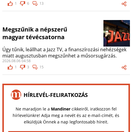
1
6
13
Megszűnik a népszerű
magyar tévécsatorna
Úgy tűnik, leállhat a Jazz TV, a finanszírozási nehézségek
miatt augusztusban megszűnhet a műsorsugárzás.
2026.08.06 04:58
1
3
15
HÍRLEVÉL-FELIRATKOZÁS
Ne maradjon le a
Mandiner
cikkeiről, iratkozzon fel
hírlevelünkre! Adja meg a nevét és az e-mail-címét, és
elküldjük Önnek a nap legfontosabb híreit.