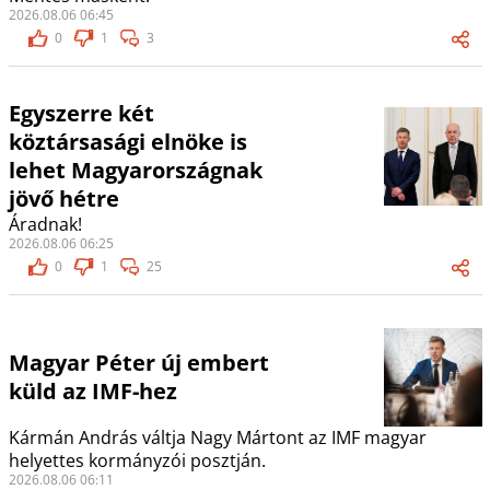
2026.08.06 06:45
0
1
3
Egyszerre két
köztársasági elnöke is
lehet Magyarországnak
jövő hétre
Áradnak!
2026.08.06 06:25
0
1
25
Magyar Péter új embert
küld az IMF-hez
Kármán András váltja Nagy Mártont az IMF magyar
helyettes kormányzói posztján.
2026.08.06 06:11