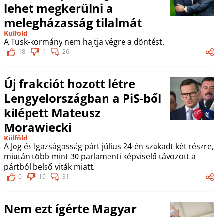
lehet megkerülni a
melegházasság tilalmát
Külföld
A Tusk-kormány nem hajtja végre a döntést.
18
1
26
Új frakciót hozott létre
Lengyelországban a PiS-ből
kilépett Mateusz
Morawiecki
Külföld
A Jog és Igazságosság párt július 24-én szakadt két részre,
miután több mint 30 parlamenti képviselő távozott a
pártból belső viták miatt.
0
10
31
Nem ezt ígérte Magyar