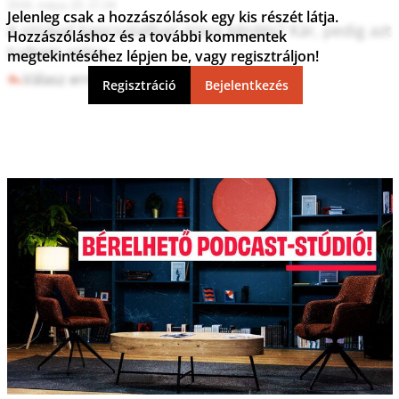
2026. május 20. 21:34
Jelenleg csak a hozzászólások egy kis részét látja.
A sírjával kapcsolatban nincs kérdés? Kár, pedig azt 
Hozzászóláshoz és a további kommentek
tudtam volna. 
megtekintéséhez lépjen be, vagy regisztráljon!
Válasz erre
1
0
Regisztráció
Bejelentkezés