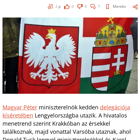
2
p
0
0
7
Mentés
Magyar Péter
miniszterelnök kedden
delegációja
kíséretében
Lengyelországba utazik. A hivatalos
menetrend szerint Krakkóban az érsekkel
találkoznak, majd vonattal Varsóba utaznak, ahol
Donald Tusk lengyel miniszterelnökkel és Karol