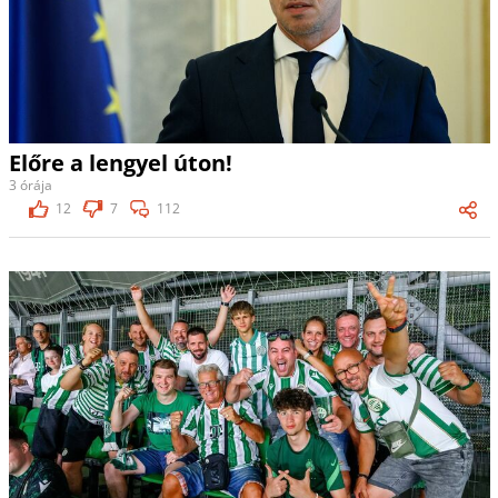
Előre a lengyel úton!
3 órája
12
7
112