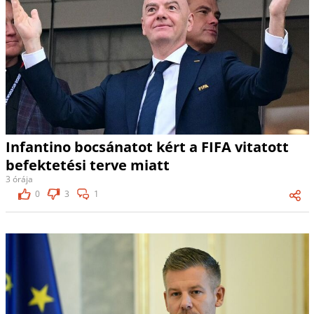
Infantino bocsánatot kért a FIFA vitatott
befektetési terve miatt
3 órája
0
3
1