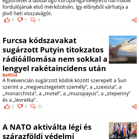
együttesét a labdarúgó Európa-liga-selejtező harmadik
fordulójának első mérkőzésén, így előnyből várhatja a
jövő heti visszavágót.
5
0
6
Furcsa kódszavakat
sugárzott Putyin titokzatos
rádióállomása nem sokkal a
lengyel rakétaincidens után
Belföld
A frekvencián sugárzott kódok között szerepelt a Sun
szerint a „megvesztegetett személy”, a „szexista”, a
„monarchista”, a „motel”, a „muzopayus”, a „stepenny”
és a „levretka”.
2
6
22
A NATO aktiválta légi és
szárazföldi védelmi