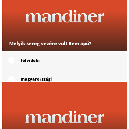
Tovább a cikkhez
Töltse ki a témában kvízünket!
Melyik sereg vezére volt Bem apó?
felvidéki
magyarországi
erdélyi
vajdasági