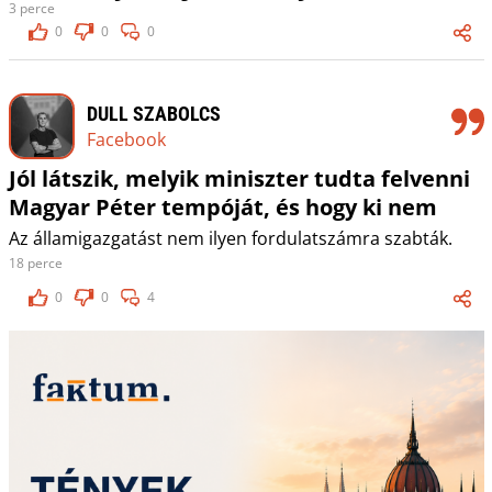
3 perce
0
0
0
DULL SZABOLCS
Facebook
Jól látszik, melyik miniszter tudta felvenni
Magyar Péter tempóját, és hogy ki nem
Az államigazgatást nem ilyen fordulatszámra szabták.
18 perce
0
0
4