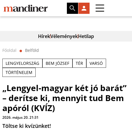
Hírek
Vélemények
Hetilap
Főoldal
Belföld
⬤
LENGYELORSZÁG
BEM JÓZSEF
TÉR
VARSÓ
TÖRTÉNELEM
„Lengyel-magyar két jó barát”
– derítse ki, mennyit tud Bem
apóról (KVÍZ)
2026. május 20. 21:31
Töltse ki kvízünket!