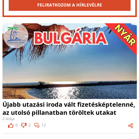
FELIRATKOZOM A HÍRLEVÉLRE
Újabb utazási iroda vált fizetésképtelenné,
az utolsó pillanatban töröltek utakat
2 órája
0
2
12