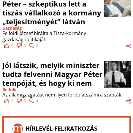
Péter – szkeptikus lett a
tiszás vállalkozó a kormány
„teljesítményét” látván
Gazdaság
Felföldi József bírálta a Tisza-kormány
gazdaságpolitikáját.
0
0
0
Jól látszik, melyik miniszter
tudta felvenni Magyar Péter
tempóját, és hogy ki nem
Belföld
Az államigazgatást nem ilyen fordulatszámra szabták.
0
0
4
HÍRLEVÉL-FELIRATKOZÁS