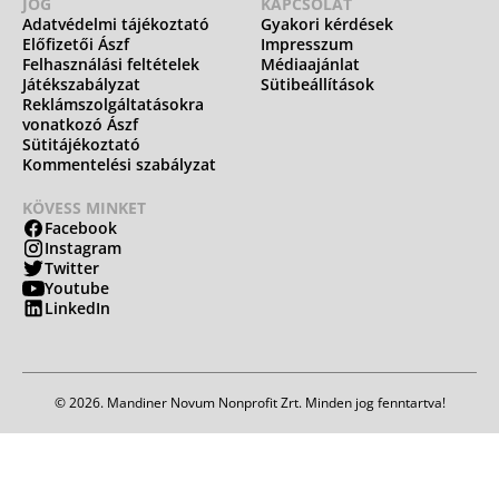
JOG
KAPCSOLAT
Adatvédelmi tájékoztató
Gyakori kérdések
Előfizetői Ászf
Impresszum
Felhasználási feltételek
Médiaajánlat
Játékszabályzat
Sütibeállítások
Reklámszolgáltatásokra
vonatkozó Ászf
Sütitájékoztató
Kommentelési szabályzat
KÖVESS MINKET
Facebook
Instagram
Twitter
Youtube
LinkedIn
© 2026. Mandiner Novum Nonprofit Zrt. Minden jog fenntartva!