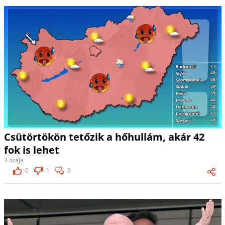
Csütörtökön tetőzik a hőhullám, akár 42
fok is lehet
3 órája
0
1
9