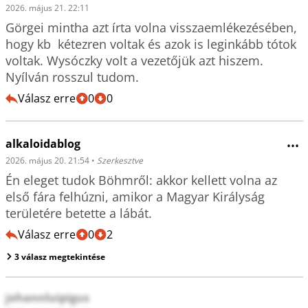
2026. május 21. 22:11
Görgei mintha azt írta volna visszaemlékezésében, 
hogy kb  kétezren voltak és azok is leginkább tótok 
voltak. Wysóczky volt a vezetőjük azt hiszem. 
Nyílván rosszul tudom.
Válasz erre
0
0
alkaloidablog
•••
2026. május 20. 21:54
•
Szerkesztve
Én eleget tudok Böhmről: akkor kellett volna az 
első fára felhúzni, amikor a Magyar Királyság 
területére betette a lábát. 
Válasz erre
0
2
3 válasz megtekintése
johannluipigus