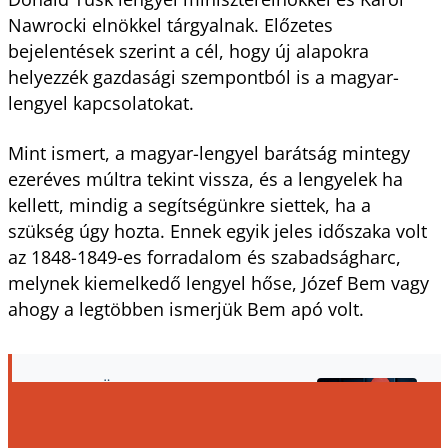
Nawrocki elnökkel tárgyalnak. Előzetes
bejelentések szerint a cél, hogy új alapokra
helyezzék gazdasági szempontból is a magyar-
lengyel kapcsolatokat.
Mint ismert, a magyar-lengyel barátság mintegy
ezeréves múltra tekint vissza, és a lengyelek ha
kellett, mindig a segítségünkre siettek, ha a
szükség úgy hozta. Ennek egyik jeles időszaka volt
az 1848-1849-es forradalom és szabadságharc,
melynek kiemelkedő lengyel hőse, Józef Bem vagy
ahogy a legtöbben ismerjük Bem apó volt.
Miközben Ön ezt olvassa, valaki máshol
már kattintott erre:
Gyere hozzánk podcastet készíteni!