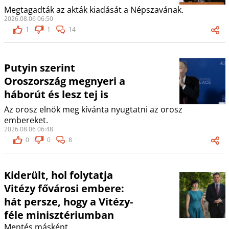
Megtagadták az akták kiadását a Népszavának.
2026.08.06 06:50
1
1
14
Putyin szerint
Oroszország megnyeri a
háborút és lesz tej is
Az orosz elnök meg kívánta nyugtatni az orosz
embereket.
2026.08.06 06:48
0
0
8
Kiderült, hol folytatja
Vitézy fővárosi embere:
hát persze, hogy a Vitézy-
féle minisztériumban
Mentés másként.