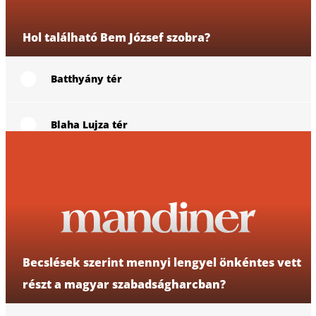
2. kérdés
Hol található Bem József szobra?
Batthyány tér
Blaha Lujza tér
Bem tér
Széna tér
Becslések szerint mennyi lengyel önkéntes vett
3. kérdés
részt a magyar szabadságharcban?