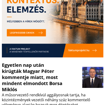
Egyetlen nap után
kirúgták Magyar Péter
kommentje miatt, most
mindent elmondott Borsa
Miklós
A műsorvezető rendkívül aggályosnak tartja, ha
közintézmények vezetői néhány száz kommentelő
véleménye alapján hoznak meg döntéseket.