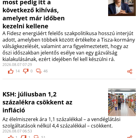
most pedig itt a
következő kihívás,
amelyet már időben
kezelni kellene
A Fidesz energiáért felelős szakpolitikusa hosszú interjút
adott, amelyben többek között értékelte a Tisza-kormány
válságkezelését, valamint arra figyelmeztetett, hogy az
őszi időszakban jelentős esélye van egy gázválság
kialakulásának, ezért idejében fel kell készülni rá.
2026.08.07 07:29
14
0
46
KSH: júliusban 1,2
százalékra csökkent az
infláció
Az élelmiszerek ára 1,1 százalékkal – a vendéglátási
szolgáltatások nélkül 4,4 százalékkal – csökkent.
2026.08.07 06:53
1
1
51