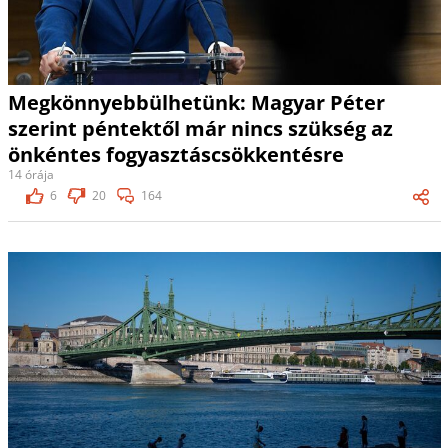
Megkönnyebbülhetünk: Magyar Péter
szerint péntektől már nincs szükség az
önkéntes fogyasztáscsökkentésre
14 órája
6
20
164