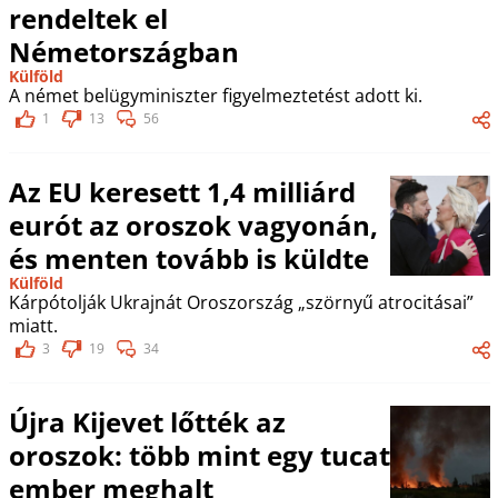
rendeltek el
Németországban
Külföld
A német belügyminiszter figyelmeztetést adott ki.
1
13
56
Az EU keresett 1,4 milliárd
eurót az oroszok vagyonán,
és menten tovább is küldte
Külföld
Kárpótolják Ukrajnát Oroszország „szörnyű atrocitásai”
miatt.
3
19
34
Újra Kijevet lőtték az
oroszok: több mint egy tucat
ember meghalt