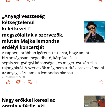
„Anyagi veszteség
kétségtelenül
keletkezett” –
megszólaltak a szervezők,
miután Majka lemondta
erdélyi koncertjét
A rapper korábban ígéretet tett arra, hogy amint
biztonságosan megoldható, kárpótolják a
sepsiszentgyörgyi közönséget, és megértést kértek a
rajongóktól. A szervezők még nem tudták összeszámolni
az anyagi kárt, amit a lemondás okozott.
2026.08.07 05:38
1
12
51
Nagy erőkkel keresi az
ország a férfit, aki