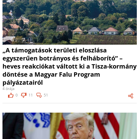
„A támogatások területi eloszlása
egyszerűen botrányos és felháborító” –
heves reakciókat váltott ki a Tisza-kormány
döntése a Magyar Falu Program
pályázatairól
4 órája
0
11
51