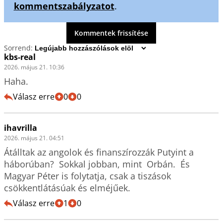
kommentszabályzatot
.
Kommentek frissítése
Sorrend:
kbs-real
2026. május 21. 10:36
Haha.
Válasz erre
0
0
ihavrilla
2026. május 21. 04:51
Átálltak az angolok és finanszírozzák Putyint a 
háborúban?  Sokkal jobban, mint  Orbán.  És 
Magyar Péter is folytatja, csak a tiszások 
csökkentlátásúak és elméjűek.
Válasz erre
1
0