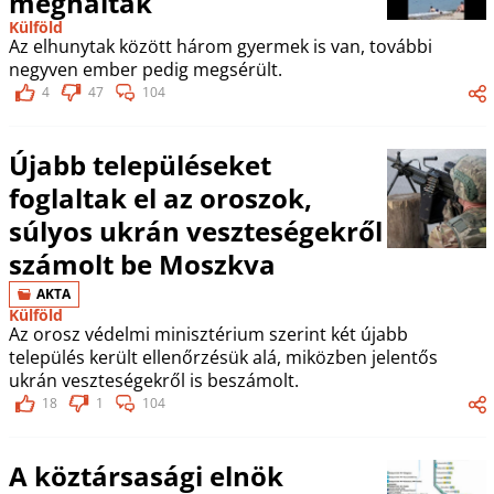
meghaltak
Külföld
Az elhunytak között három gyermek is van, további
negyven ember pedig megsérült.
4
47
104
Újabb településeket
foglaltak el az oroszok,
súlyos ukrán veszteségekről
számolt be Moszkva
AKTA
Külföld
Az orosz védelmi minisztérium szerint két újabb
település került ellenőrzésük alá, miközben jelentős
ukrán veszteségekről is beszámolt.
18
1
104
A köztársasági elnök