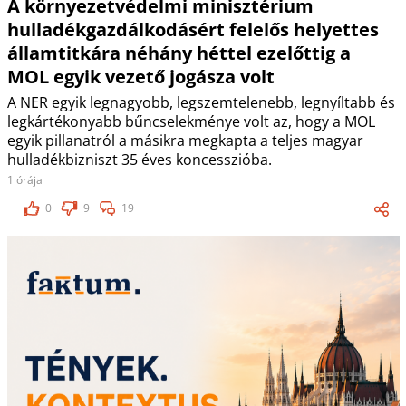
A környezetvédelmi minisztérium
hulladékgazdálkodásért felelős helyettes
államtitkára néhány héttel ezelőttig a
MOL egyik vezető jogásza volt
A NER egyik legnagyobb, legszemtelenebb, legnyíltabb és
legkártékonyabb bűncselekménye volt az, hogy a MOL
egyik pillanatról a másikra megkapta a teljes magyar
hulladékbizniszt 35 éves koncesszióba.
1 órája
0
9
19