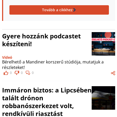
Tovább a cikkhez
Gyere hozzánk podcastet
készíteni!
Videó
Bérelhető a Mandiner korszerű stúdiója, mutatjuk a
részleteket!
0
0
0
Immáron biztos: a Lipcsében
talált drónon
robbanószerkezet volt,
rendkívüli riasztást