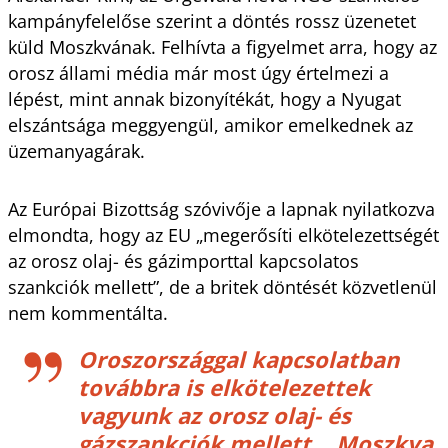
kampányfelelőse szerint a döntés rossz üzenetet
küld Moszkvának. Felhívta a figyelmet arra, hogy az
orosz állami média már most úgy értelmezi a
lépést, mint annak bizonyítékát, hogy a Nyugat
elszántsága meggyengül, amikor emelkednek az
üzemanyagárak.
Az Európai Bizottság szóvivője a lapnak nyilatkozva
elmondta, hogy az EU „megerősíti elkötelezettségét
az orosz olaj- és gázimporttal kapcsolatos
szankciók mellett”, de a britek döntését közvetlenül
nem kommentálta.
Oroszországgal kapcsolatban
továbbra is elkötelezettek
vagyunk az orosz olaj- és
gázszankciók mellett… Moszkva