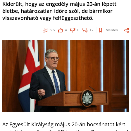
Kiderült, hogy az engedély május 20-án lépett
életbe, határozatlan időre szól, de bármikor
visszavonható vagy felfüggeszthető.
6
p
4
0
17
Mentés
Az Egyesült Királyság május 20-án bocsánatot kért