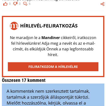
0
0
6
HÍRLEVÉL-FELIRATKOZÁS
Ne maradjon le a
Mandiner
cikkeiről, iratkozzon
fel hírlevelünkre! Adja meg a nevét és az e-mail-
címét, és elküldjük Önnek a nap legfontosabb
híreit.
FELIRATKOZOM A HÍRLEVÉLRE
Összesen 17 komment
A kommentek nem szerkesztett tartalmak,
tartalmuk a szerzőjük álláspontját tükrözi.
Mielőtt hozzászólna, kérjük, olvassa el a