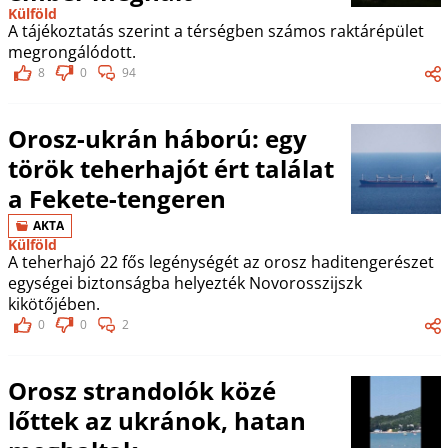
Külföld
A tájékoztatás szerint a térségben számos raktárépület
megrongálódott.
8
0
94
Orosz-ukrán háború: egy
török teherhajót ért találat
a Fekete-tengeren
AKTA
Külföld
A teherhajó 22 fős legénységét az orosz haditengerészet
egységei biztonságba helyezték Novorosszijszk
kikötőjében.
0
0
2
Orosz strandolók közé
lőttek az ukránok, hatan