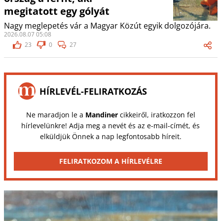
megitatott egy gólyát
Nagy meglepetés vár a Magyar Közút egyik dolgozójára.
2026.08.07 05:08
23
0
27
HÍRLEVÉL-FELIRATKOZÁS
Ne maradjon le a
Mandiner
cikkeiről, iratkozzon fel
hírlevelünkre! Adja meg a nevét és az e-mail-címét, és
elküldjük Önnek a nap legfontosabb híreit.
FELIRATKOZOM A HÍRLEVÉLRE