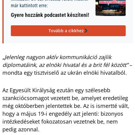
már kattintott erre:
Gyere hozzánk podcastet készíteni!
Tovább a cikkhez
„Jelenleg nagyon aktív kommunikáció zajlik
diplomatáink, az elnöki hivatal és a brit fél között”
–
mondta egy tisztviselő az ukrán elnöki hivatalból.
Az Egyesült Királyság ezután egy szélesebb
szankciócsomagot vezetett be, amelyet eredetileg
még októberben jelentettek be. Az is ismertté vált,
hogy a május 19-i engedély azt jelenti: bizonyos
intézkedéseket fokozatosan vezetnek be, nem
pedig azonnal.