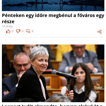
Pénteken egy időre megbénul a főváros egy
része
14 órája
0
0
8