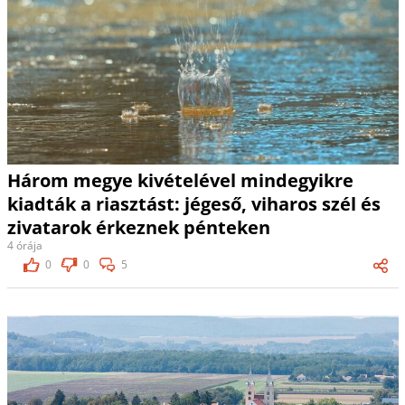
Három megye kivételével mindegyikre
kiadták a riasztást: jégeső, viharos szél és
zivatarok érkeznek pénteken
4 órája
0
0
5