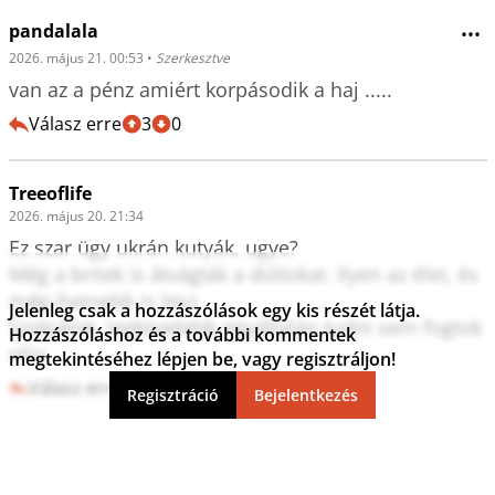
pandalala
•••
2026. május 21. 00:53
•
Szerkesztve
van az a pénz amiért korpásodik a haj .....
Válasz erre
3
0
Treeoflife
2026. május 20. 21:34
Ez szar ügy ukrán kutyák, ugye?

Még a britek is átvágták a diótokat. Ilyen az élet, és 
még ilyenebb is lesz.

Jelenleg csak a hozzászólások egy kis részét látja.
Szokjátok, legközelebb egyáltalán tudni sem fogtok 
Hozzászóláshoz és a további kommentek
róla.
megtekintéséhez lépjen be, vagy regisztráljon!
Válasz erre
4
0
Regisztráció
Bejelentkezés