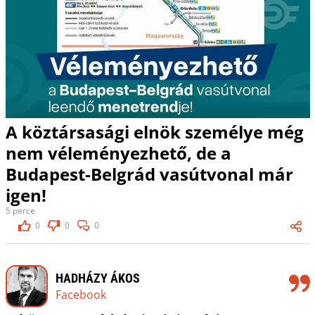
A köztársasági elnök személye még
nem véleményezhető, de a
Budapest-Belgrád vasútvonal már
igen!
5 perce
0
0
0
HADHÁZY ÁKOS
Facebook