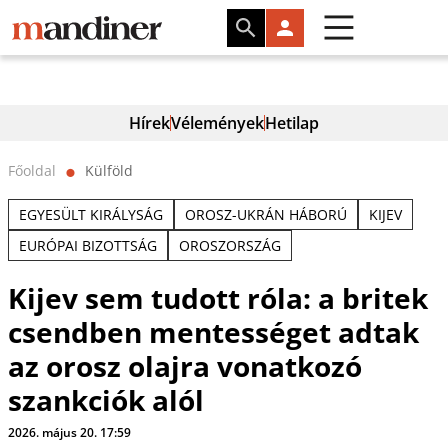
Hírek
Vélemények
Hetilap
Főoldal
Külföld
⬤
EGYESÜLT KIRÁLYSÁG
OROSZ-UKRÁN HÁBORÚ
KIJEV
EURÓPAI BIZOTTSÁG
OROSZORSZÁG
Kijev sem tudott róla: a britek
csendben mentességet adtak
az orosz olajra vonatkozó
szankciók alól
2026. május 20. 17:59