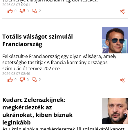
2026.08.07 09:01
0
0
2
Totális válságot szimulál
Franciaország
Felkészült-e Franciaország egy olyan válságra, amely
sötétségbe taszítja? A francia kormány országos
szimulációt tervez 2027-re.
2026.08.07 08:46
0
0
2
Kudarc Zelenszkijnek:
megkérdezték az
ukránokat, kiben bíznak
leginkább
Az ukrán elnök a megkérdezettek 18 százalékától kapott