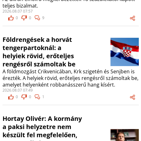
teljes bizalmat.
2026.08.07 07:57
0
0
9
Földrengések a horvát
tengerpartoknál: a
helyiek rövid, erőteljes
rengésről számoltak be
A földmozgást Crikvenicában, Krk szigetén és Senjben is
érezték. A helyiek rövid, erőteljes rengésről számoltak be,
amelyet helyenként robbanásszerű hang kísért.
2026.08.07 07:49
0
0
1
Hortay Olivér: A kormány
a paksi helyzetre nem
készült fel megfelelően,