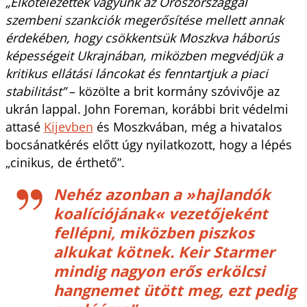
„Elkötelezettek vagyunk az Oroszországgal
szembeni szankciók megerősítése mellett annak
érdekében, hogy csökkentsük Moszkva háborús
képességeit Ukrajnában, miközben megvédjük a
kritikus ellátási láncokat és fenntartjuk a piaci
stabilitást”
– közölte a brit kormány szóvivője az
ukrán lappal. John Foreman, korábbi brit védelmi
attasé
Kijevben
és Moszkvában, még a hivatalos
bocsánatkérés előtt úgy nyilatkozott, hogy a lépés
„cinikus, de érthető”.
Nehéz azonban a »hajlandók
koalíciójának« vezetőjeként
fellépni, miközben piszkos
alkukat kötnek. Keir Starmer
mindig nagyon erős erkölcsi
hangnemet ütött meg, ezt pedig