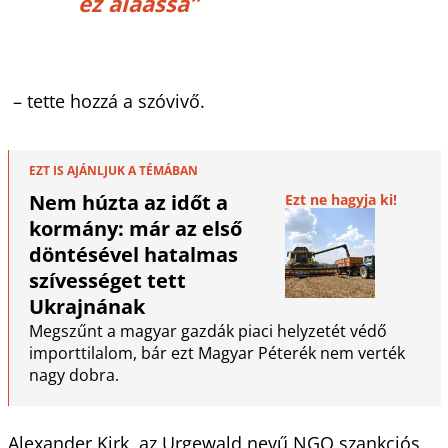
ez aláássa”
– tette hozzá a szóvivő.
EZT IS AJÁNLJUK A TÉMÁBAN
Nem húzta az időt a
Ezt ne hagyja ki!
kormány: már az első
döntésével hatalmas
szívességet tett
Ukrajnának
Megszűnt a magyar gazdák piaci helyzetét védő
importtilalom, bár ezt Magyar Péterék nem verték
nagy dobra.
Alexander Kirk, az Urgewald nevű NGO szankciós