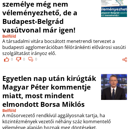
személye még nem
véleményezhető, de a
Budapest-Belgrád
vasútvonal már igen!
Belföld
A társadalmi vitára bocsátott menetrendi tervezet a
budapesti agglomerációban félóránkénti elővárosi vasúti
szolgáltatást irányoz elő.
0
0
0
Egyetlen nap után kirúgták
Magyar Péter kommentje
miatt, most mindent
elmondott Borsa Miklós
Belföld
A műsorvezető rendkívül aggályosnak tartja, ha
közintézmények vezetői néhány száz kommentelő
véleménye alapján hoznak meg döntéseket.