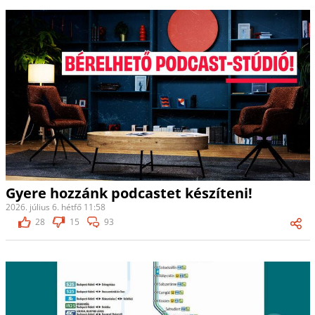
Gyere hozzánk podcastet készíteni!
2026. július 6. hétfő 11:58
28
15
93