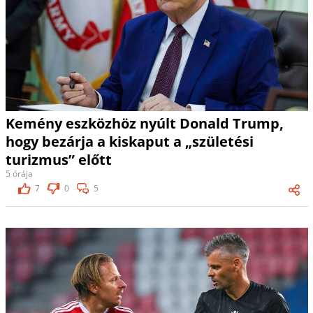
Kemény eszközhöz nyúlt Donald Trump,
hogy bezárja a kiskaput a „születési
turizmus” előtt
5 órája
7
0
5