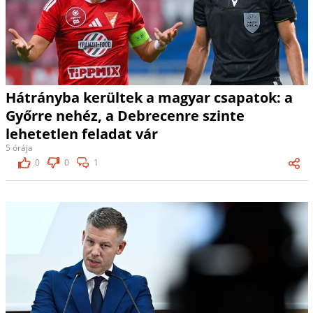
Hátrányba kerültek a magyar csapatok: a
Győrre nehéz, a Debrecenre szinte
lehetetlen feladat vár
5 órája
0
0
1