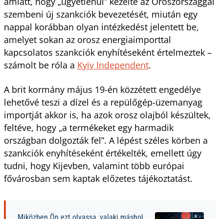
amiatt, hogy „ügyetlenül” kezelte az Oroszországgal
szembeni új szankciók bevezetését, miután egy
nappal korábban olyan intézkedést jelentett be,
amelyet sokan az orosz energiaimporttal
kapcsolatos szankciók enyhítéseként értelmeztek –
számolt be róla a
Kyiv Independent
.
A brit kormány május 19-én közzétett engedélye
lehetővé teszi a dízel és a repülőgép-üzemanyag
importját akkor is, ha azok orosz olajból készültek,
feltéve, hogy „a termékeket egy harmadik
országban dolgozták fel”. A lépést széles körben a
szankciók enyhítéseként értékelték, emellett úgy
tudni, hogy Kijevben, valamint több európai
fővárosban sem kaptak előzetes tájékoztatást.
Miközben Ön ezt olvassa, valaki máshol