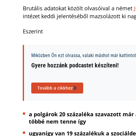
Brutális adatokat közölt olvasóival a német
intézet keddi jelentéséből mazsolázott ki n
Eszerint
Miközben Ön ezt olvassa, valaki máshol már kattintott
Gyere hozzánk podcastet készíteni!
Tovább a cikkhez
a polgárok 20 százaléka szavazott már
többé nem tenne így
ugyanígy van 19 százalékuk a szociáld