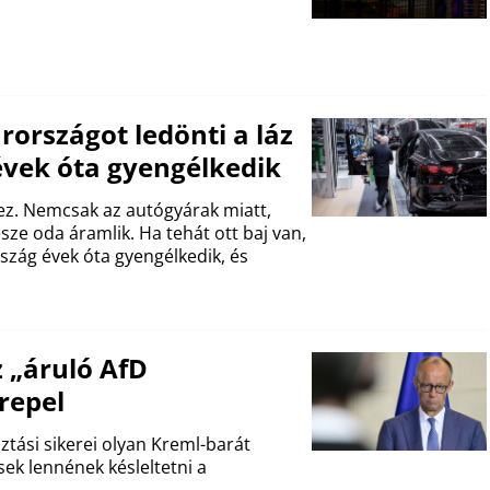
rszágot ledönti a láz
vek óta gyengélkedik
ez. Nemcsak az autógyárak miatt,
sze oda áramlik. Ha tehát ott baj van,
szág évek óta gyengélkedik, és
 „áruló AfD
repel
ztási sikerei olyan Kreml-barát
k lennének késleltetni a