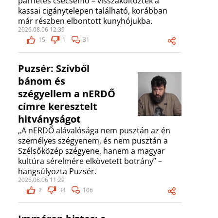
párhetes csecsemő – visszaköltöztek a
kassai cigánytelepen található, korábban
már részben elbontott kunyhójukba.
2026.08.06 12:39
15
1
31
Puzsér: Szívből
bánom és
szégyellem a nERDŐ
címre keresztelt
hitványságot
„A nERDŐ alávalósága nem pusztán az én
személyes szégyenem, és nem pusztán a
Szélsőközép szégyene, hanem a magyar
kultúra sérelmére elkövetett botrány” –
hangsúlyozta Puzsér.
2026.08.06 11:29
2
34
106