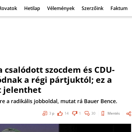
Rovatok
Hetilap
Vélemények
Szerzőink
Faktum
 a csalódott szocdem és CDU-
dnak a régi pártjuktól; ez a
t jelenthet
e a radikális jobboldal, mutat rá Bauer Bence.
3
p
14
1
30
Mentés