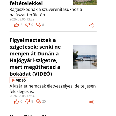
feltételekkel
Ragaszkodnak a szuverenitásukhoz a
halászat területén.
2026.08.06 13:22
2
0
8
Figyelmeztettek a
szigetesek: senki ne
menjen át Dunán a
Hajógyári-szigetre,
mert megütheted a
bokádat (VIDEÓ)
VIDEÓ
A kísérlet nemcsak életveszélyes, de teljesen
felesleges is.
2026.08.06 12:54
0
8
25