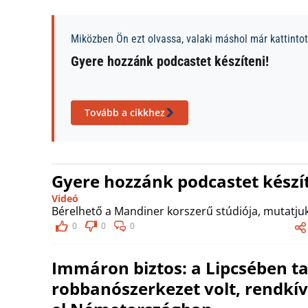
Miközben Ön ezt olvassa, valaki máshol már kattintott
Gyere hozzánk podcastet készíteni!
Tovább a cikkhez
Gyere hozzánk podcastet készít
Videó
Bérelhető a Mandiner korszerű stúdiója, mutatjuk
0
0
0
Immáron biztos: a Lipcsében ta
robbanószerkezet volt, rendkívü