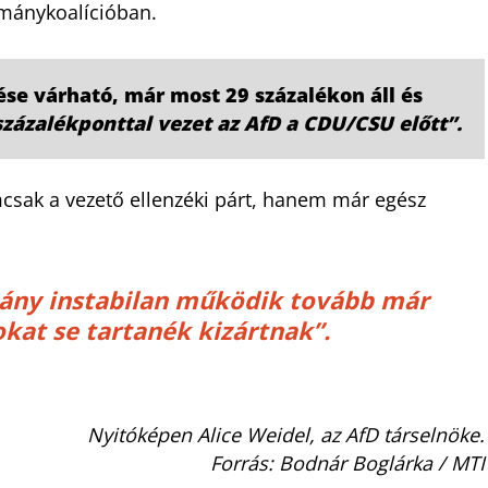
rmánykoalícióban.
ése várható, már most 29 százalékon áll és
százalékponttal vezet az AfD a CDU/CSU előtt”.
csak a vezető ellenzéki párt, hanem már egész
ány instabilan működik tovább már
kat se tartanék kizártnak”.
Nyitóképen Alice Weidel, az AfD társelnöke.
Forrás: Bodnár Boglárka / MTI