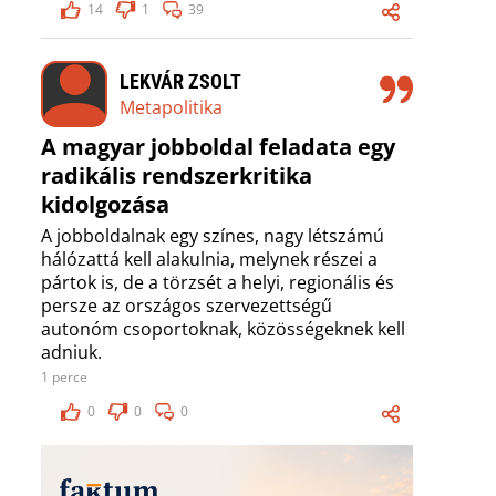
14
1
39
LEKVÁR ZSOLT
Metapolitika
A magyar jobboldal feladata egy
radikális rendszerkritika
kidolgozása
A jobboldalnak egy színes, nagy létszámú
hálózattá kell alakulnia, melynek részei a
pártok is, de a törzsét a helyi, regionális és
persze az országos szervezettségű
autonóm csoportoknak, közösségeknek kell
adniuk.
1 perce
0
0
0