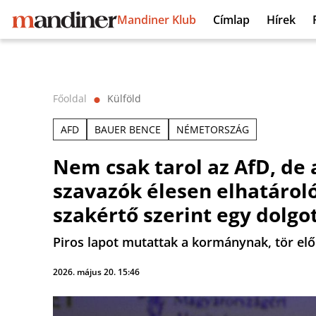
Mandiner Klub
Címlap
Hírek
Főoldal
Külföld
⬤
AFD
BAUER BENCE
NÉMETORSZÁG
Nem csak tarol az AfD, de
szavazók élesen elhatároló
szakértő szerint egy dolgo
Piros lapot mutattak a kormánynak, tör előr
2026. május 20. 15:46