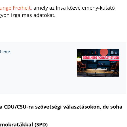
Junge Freiheit
, amely az Insa közvélemény-kutató
agyon izgalmas adatokat.
 erre:
 a CDU/CSU-ra szövetségi választásokon, de soha
emokratákkal (SPD)