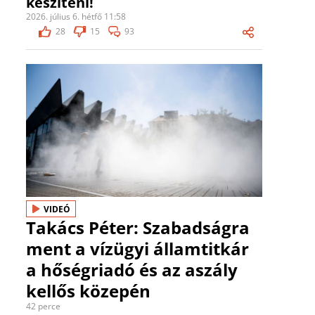
készíteni!
2026. július 6. hétfő 11:58
28
15
93
VIDEÓ
Takács Péter: Szabadságra
ment a vízügyi államtitkár
a hőségriadó és az aszály
kellős közepén
42 perce