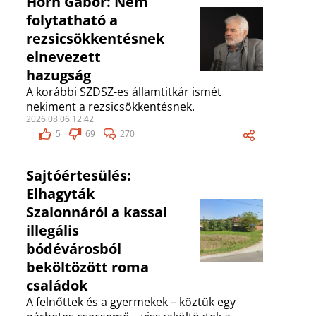
Horn Gábor: Nem
folytatható a
rezsicsökkentésnek
elnevezett
hazugság
A korábbi SZDSZ-es államtitkár ismét
nekiment a rezsicsökkentésnek.
2026.08.06 12:42
5
69
270
Sajtóértesülés:
Elhagyták
Szalonnáról a kassai
illegális
bódévárosból
beköltözött roma
családok
A felnőttek és a gyermekek – köztük egy