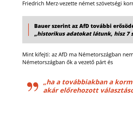
Friedrich Merz-vezette német szövetségi ko
Bauer szerint az AfD további erősöd
„historikus adatokat látunk, hisz 7 
Mint kifejti: az AfD ma Németországban nem
Németországban ők a vezető párt és
„ha a továbbiakban a korm
akár előrehozott választáso