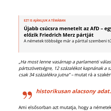
EZT IS AJÁNLJUK A TÉMÁBAN
Újabb csúcsra menetelt az AfD – e
előzik Friedrich Merz pártját
A németek többsége már a párttal szembeni tűz
„Ha most lenne vasárnap a parlamenti válas
pártszövetségre, 12 százalékot kapnának a 
csak 34 százalékra jutna” –
mutat rá a szakért
historikusan alacsony adat.
Ami elsősorban azt mutatja, hogy a németek 