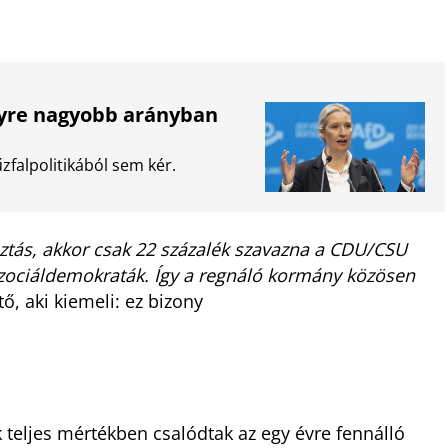
gyre nagyobb arányban
falpolitikából sem kér.
ztás, akkor csak 22 százalék szavazna a CDU/CSU
szociáldemokraták. Így a regnáló kormány közösen
ő, aki kiemeli: ez bizony
teljes mértékben csalódtak az egy évre fennálló