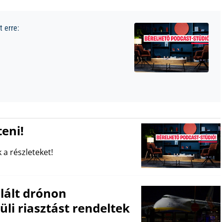
 erre:
eni!
 a részleteket!
lált drónon
li riasztást rendeltek