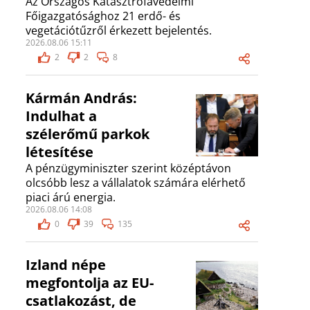
Az Országos Katasztrófavédelmi
Főigazgatósághoz 21 erdő- és
vegetációtűzről érkezett bejelentés.
2026.08.06 15:11
2
2
8
Kármán András:
Indulhat a
szélerőmű parkok
létesítése
A pénzügyminiszter szerint középtávon
olcsóbb lesz a vállalatok számára elérhető
piaci árú energia.
2026.08.06 14:08
0
39
135
Izland népe
megfontolja az EU-
csatlakozást, de