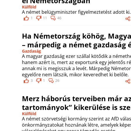
el Németországban
Külföld
A német belügyminiszter figyelmeztetést adott ki.
1
11
46
Ha Németország köhög, Magyaro
– márpedig a német gazdaság é
Gazdaság
A magyar gazdaság ezer szállal kötődik a németh
hanem azért is, mert az exportunk egy jelentős ré
annak mi is megisszuk a levét. Márpedig Németor
egyelőre nem látszik, mikor keveredhet ki belőle.
3
1
26
Merz háborús terveiben már az
tartományok” kikerülése is sze
Külföld
A német szörvetségi kormány szerint az AfD válas
önkormányzatokat hoznának létre, amelyek képese