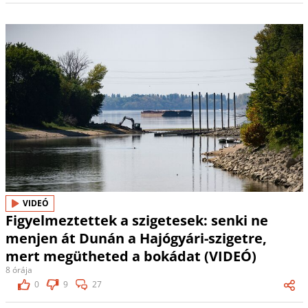
VIDEÓ
Figyelmeztettek a szigetesek: senki ne
menjen át Dunán a Hajógyári-szigetre,
mert megütheted a bokádat (VIDEÓ)
8 órája
0
9
27