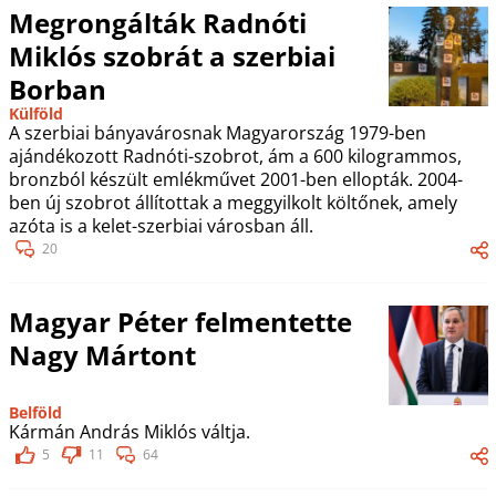
Megrongálták Radnóti
Miklós szobrát a szerbiai
Borban
Külföld
A szerbiai bányavárosnak Magyarország 1979-ben
ajándékozott Radnóti-szobrot, ám a 600 kilogrammos,
bronzból készült emlékművet 2001-ben ellopták. 2004-
ben új szobrot állítottak a meggyilkolt költőnek, amely
azóta is a kelet-szerbiai városban áll.
20
Magyar Péter felmentette
Nagy Mártont
Belföld
Kármán András Miklós váltja.
5
11
64