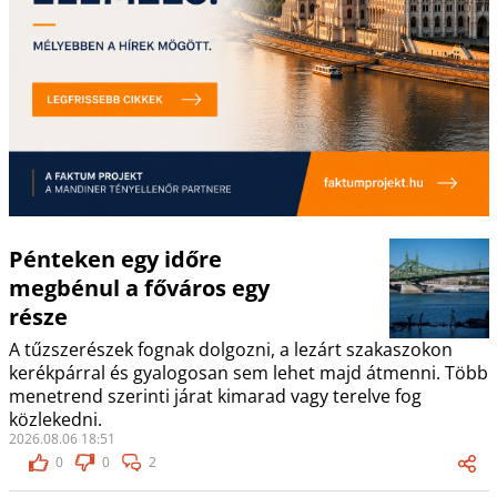
Pénteken egy időre
megbénul a főváros egy
része
A tűzszerészek fognak dolgozni, a lezárt szakaszokon
kerékpárral és gyalogosan sem lehet majd átmenni. Több
menetrend szerinti járat kimarad vagy terelve fog
közlekedni.
2026.08.06 18:51
0
0
2