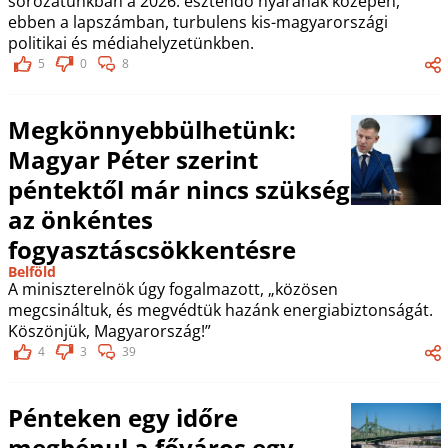
sorozatunkban a 2026. esztendő nyarának közepén,
ebben a lapszámban, turbulens kis-magyarországi
politikai és médiahelyzetünkben.
5
0
8
Megkönnyebbülhetünk:
Magyar Péter szerint
péntektől már nincs szükség
az önkéntes
fogyasztáscsökkentésre
Belföld
A miniszterelnök úgy fogalmazott, „közösen
megcsináltuk, és megvédtük hazánk energiabiztonságát.
Köszönjük, Magyarország!”
4
3
39
Pénteken egy időre
megbénul a főváros egy