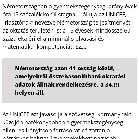
Németországban a gyermekszegénységi arány évek
óta 15 százalék körül stagnál – állítja az UNICEF,
„riasztónak” nevezve Németország teljesítményét
az oktatás területén is: a 15 évesek mindössze 60
százaléka éri el a minimális olvasási és
matematikai kompetenciát. Ezzel
Németország azon 41 ország közül,
amelyekről összehasonlítható oktatási
adatok állnak rendelkezésre, a 34.(!)
helyen áll.
Az UNICEF azt javasolja a szövetségi kormánynak:
küzdjön hatékonyabban a gyermekszegénység
ellen, és irányítson forrásokat célzottan a
hátrányos helyzetű gyermekekhez; nagyobb