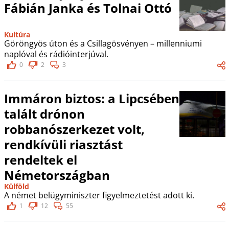
Fábián Janka és Tolnai Ottó
Kultúra
Göröngyös úton és a Csillagösvényen – millenniumi
naplóval és rádióinterjúval.
0
2
3
Immáron biztos: a Lipcsében
talált drónon
robbanószerkezet volt,
rendkívüli riasztást
rendeltek el
Németországban
Külföld
A német belügyminiszter figyelmeztetést adott ki.
1
12
55