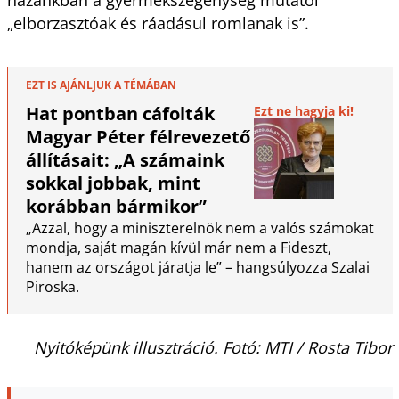
„elborzasztóak és ráadásul romlanak is”.
EZT IS AJÁNLJUK A TÉMÁBAN
Hat pontban cáfolták
Ezt ne hagyja ki!
Magyar Péter félrevezető
állításait: „A számaink
sokkal jobbak, mint
korábban bármikor”
„Azzal, hogy a miniszterelnök nem a valós számokat
mondja, saját magán kívül már nem a Fideszt,
hanem az országot járatja le” – hangsúlyozza Szalai
Piroska.
Nyitóképünk illusztráció. Fotó: MTI / Rosta Tibor