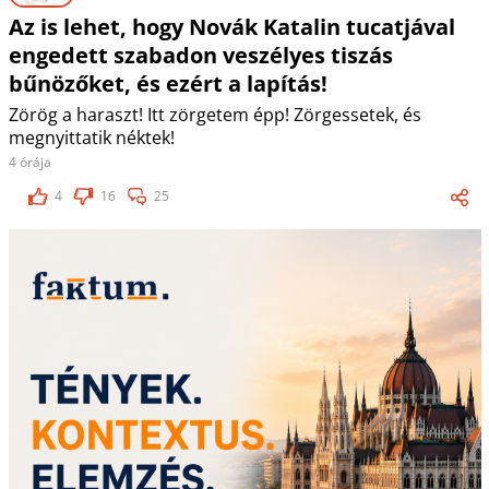
Az is lehet, hogy Novák Katalin tucatjával
engedett szabadon veszélyes tiszás
bűnözőket, és ezért a lapítás!
Zörög a haraszt! Itt zörgetem épp! Zörgessetek, és
megnyittatik néktek!
4 órája
4
16
25