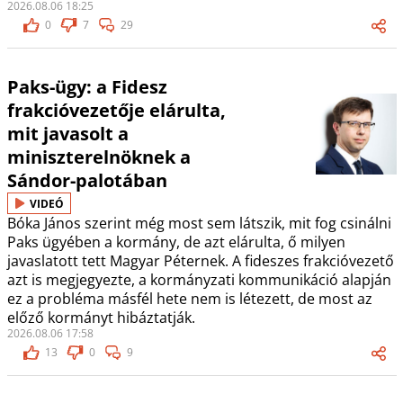
2026.08.06 18:25
0
7
29
Paks-ügy: a Fidesz
frakcióvezetője elárulta,
mit javasolt a
miniszterelnöknek a
Sándor-palotában
VIDEÓ
Bóka János szerint még most sem látszik, mit fog csinálni
Paks ügyében a kormány, de azt elárulta, ő milyen
javaslatott tett Magyar Péternek. A fideszes frakcióvezető
azt is megjegyezte, a kormányzati kommunikáció alapján
ez a probléma másfél hete nem is létezett, de most az
előző kormányt hibáztatják.
2026.08.06 17:58
13
0
9