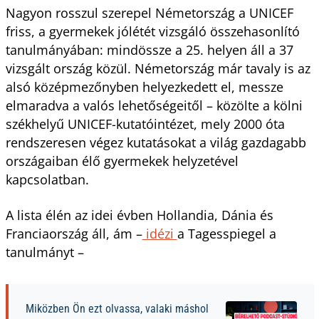
Nagyon rosszul szerepel Németország a UNICEF
friss, a gyermekek jólétét vizsgáló összehasonlító
tanulmányában: mindössze a 25. helyen áll a 37
vizsgált ország közül. Németország már tavaly is az
alsó középmezőnyben helyezkedett el, messze
elmaradva a valós lehetőségeitől – közölte a kölni
székhelyű UNICEF-kutatóintézet, mely 2000 óta
rendszeresen végez kutatásokat a világ gazdagabb
országaiban élő gyermekek helyzetével
kapcsolatban.
A lista élén az idei évben Hollandia, Dánia és
Franciaország áll, ám –
idézi
a Tagesspiegel a
tanulmányt –
Miközben Ön ezt olvassa, valaki máshol