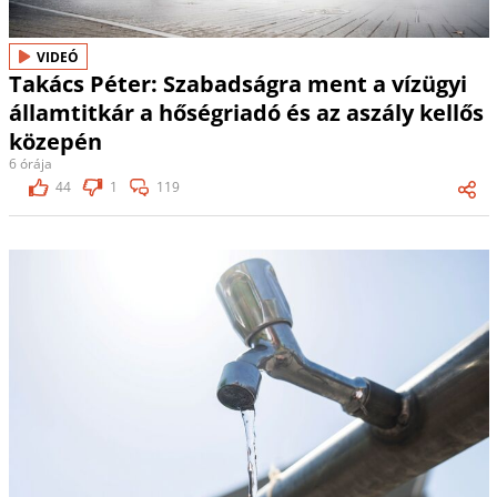
VIDEÓ
Takács Péter: Szabadságra ment a vízügyi
államtitkár a hőségriadó és az aszály kellős
közepén
6 órája
44
1
119