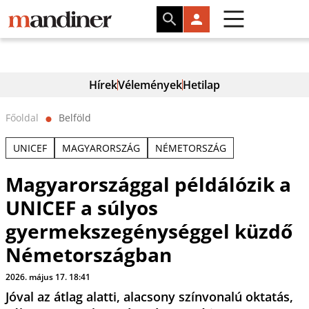
Hírek
Vélemények
Hetilap
Főoldal
Belföld
⬤
UNICEF
MAGYARORSZÁG
NÉMETORSZÁG
Magyarországgal példálózik a
UNICEF a súlyos
gyermekszegénységgel küzdő
Németországban
2026. május 17. 18:41
Jóval az átlag alatti, alacsony színvonalú oktatás,