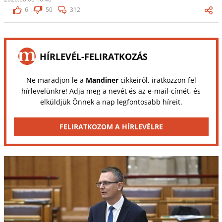
6
50
312
HÍRLEVÉL-FELIRATKOZÁS
Ne maradjon le a
Mandiner
cikkeiről, iratkozzon fel
hírlevelünkre! Adja meg a nevét és az e-mail-címét, és
elküldjük Önnek a nap legfontosabb híreit.
FELIRATKOZOM A HÍRLEVÉLRE