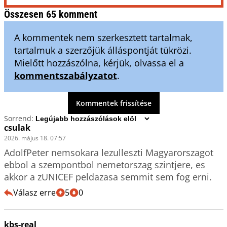
Összesen 65 komment
A kommentek nem szerkesztett tartalmak,
tartalmuk a szerzőjük álláspontját tükrözi.
Mielőtt hozzászólna, kérjük, olvassa el a
kommentszabályzatot
.
Kommentek frissítése
Sorrend:
csulak
2026. május 18. 07:57
AdolfPeter nemsokara lezulleszti Magyarorszagot 
ebbol a szempontbol nemetorszag szintjere, es 
akkor a zUNICEF peldazasa semmit sem fog erni.
Válasz erre
5
0
kbs-real