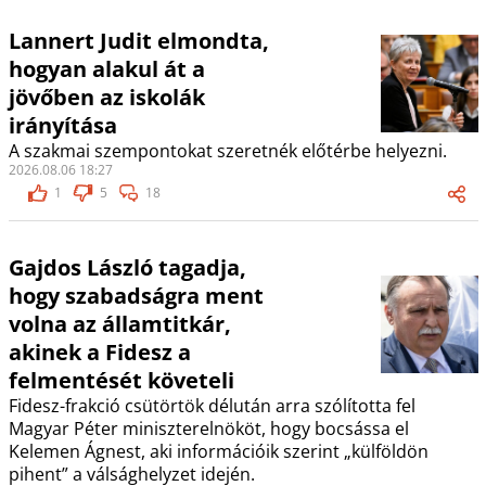
Lannert Judit elmondta,
hogyan alakul át a
jövőben az iskolák
irányítása
A szakmai szempontokat szeretnék előtérbe helyezni.
2026.08.06 18:27
1
5
18
Gajdos László tagadja,
hogy szabadságra ment
volna az államtitkár,
akinek a Fidesz a
felmentését követeli
Fidesz-frakció csütörtök délután arra szólította fel
Magyar Péter miniszterelnököt, hogy bocsássa el
Kelemen Ágnest, aki információik szerint „külföldön
pihent” a válsághelyzet idején.