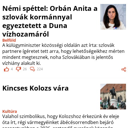
Némi spéttel: Orbán Anita a
szlovák kormánnyal
egyeztetett a Duna
vízhozamáról
Belföld
A külügyminiszter közösségi oldalán azt írta: szlovák
partnere ígéretet tett arra, hogy lehetőségeikhez mérten
mindent megtesznek, noha Szlovákiában is jelentős
vízhiány alakult ki.
4
26
224
Kincses Kolozs vára
Kultúra
Valahol szimbolikus, hogy Kolozshoz érkezünk év eleje
óta írt, régi vármegyéinket ábécésorrendben bejáró