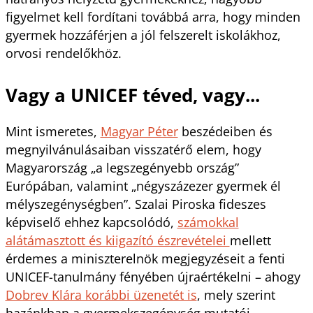
figyelmet kell fordítani továbbá arra, hogy minden
gyermek hozzáférjen a jól felszerelt iskolákhoz,
orvosi rendelőkhöz.
Vagy a UNICEF téved, vagy...
Mint ismeretes,
Magyar Péter
beszédeiben és
megnyilvánulásaiban visszatérő elem, hogy
Magyarország „a legszegényebb ország”
Európában, valamint „négyszázezer gyermek él
mélyszegénységben”. Szalai Piroska fideszes
képviselő ehhez kapcsolódó,
számokkal
alátámasztott és kiigazító észrevételei
mellett
érdemes a miniszterelnök megjegyzéseit a fenti
UNICEF-tanulmány fényében újraértékelni – ahogy
Dobrev Klára korábbi üzenetét is
, mely szerint
hazánkban a gyermekszegénység mutatói