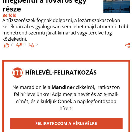
része
Belföld
A tűzszerészek fognak dolgozni, a lezárt szakaszokon
kerékpárral és gyalogosan sem lehet majd átmenni. Több
menetrend szerinti járat kimarad vagy terelve fog
közlekedni.
0
0
2
HÍRLEVÉL-FELIRATKOZÁS
Ne maradjon le a
Mandiner
cikkeiről, iratkozzon
fel hírlevelünkre! Adja meg a nevét és az e-mail-
címét, és elküldjük Önnek a nap legfontosabb
híreit.
FELIRATKOZOM A HÍRLEVÉLRE