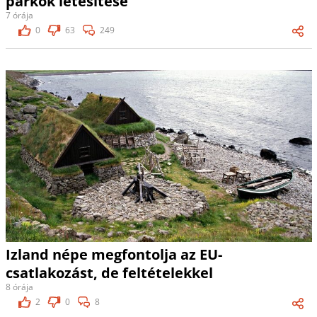
parkok létesítése
7 órája
0
63
249
Izland népe megfontolja az EU-
csatlakozást, de feltételekkel
8 órája
2
0
8