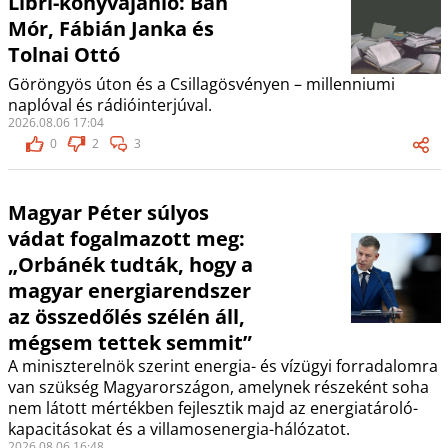
Libri-könyvajánló: Bán
Mór, Fábián Janka és
Tolnai Ottó
Göröngyös úton és a Csillagösvényen – millenniumi
naplóval és rádióinterjúval.
2026.08.06 17:04
0
2
3
Magyar Péter súlyos
vádat fogalmazott meg:
„Orbánék tudták, hogy a
magyar energiarendszer
az összedőlés szélén áll,
mégsem tettek semmit”
A miniszterelnök szerint energia- és vízügyi forradalomra
van szükség Magyarországon, amelynek részeként soha
nem látott mértékben fejlesztik majd az energiatároló-
kapacitásokat és a villamosenergia-hálózatot.
2026.08.06 16:48