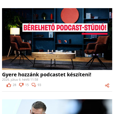
Gyere hozzánk podcastet készíteni!
2026. július 6. hétfő 11:58
28
15
93