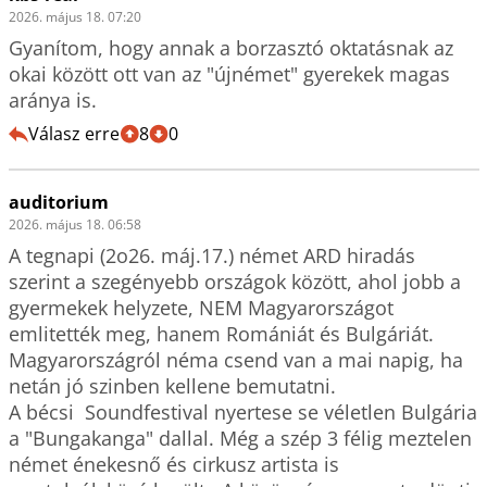
2026. május 18. 07:20
Gyanítom, hogy annak a borzasztó oktatásnak az 
okai között ott van az "újnémet" gyerekek magas 
aránya is.
Válasz erre
8
0
auditorium
2026. május 18. 06:58
A tegnapi (2o26. máj.17.) német ARD hiradás 
szerint a szegényebb országok között, ahol jobb a 
gyermekek helyzete, NEM Magyarországot 
emlitették meg, hanem Romániát és Bulgáriát.   
Magyarországról néma csend van a mai napig, ha 
netán jó szinben kellene bemutatni.

A bécsi  Soundfestival nyertese se véletlen Bulgária 
a "Bungakanga" dallal. Még a szép 3 félig meztelen 
német énekesnő és cirkusz artista is
