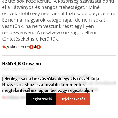
az utolsók közé került.  A közönség szavazata dönti 
el a  látványos és hangos "tehetséget." Minél 
összetartóbb egy nép, annál biztosabb a győzelem.  
Ez nem a magyarok kategóriája,  de nem sokat 
veszitünk, ha nem veszünk részt egy ilyen 
rendezvényen.  A résztvevő országok elleni 
tűntetéseket is elkerültük.
Válasz erre
4
1
H3NY3_B-Oroszlan
2026. május 18. 06:49
Ezzel együtt az Unicef egy pedofil maffia. 
Jelenleg csak a hozzászólások egy kis részét látja.
Programszerűen legalább egy évtizede az óvodások 
Hozzászóláshoz és a további kommentek
LGHDTV érzékenyítésével vannak elfoglalva.
megtekintéséhez lépjen be, vagy regisztráljon!
Válasz erre
2
0
Regisztráció
Bejelentkezés