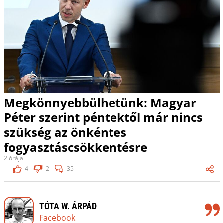
Megkönnyebbülhetünk: Magyar
Péter szerint péntektől már nincs
szükség az önkéntes
fogyasztáscsökkentésre
2 órája
4
2
35
TÓTA W. ÁRPÁD
Facebook