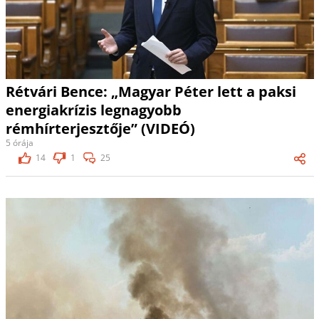
Rétvári Bence: „Magyar Péter lett a paksi
energiakrízis legnagyobb
rémhírterjesztője” (VIDEÓ)
5 órája
14
1
25