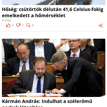
Hőség: csütörtök délután 41,6 Celsius-fokig
emelkedett a hőmérséklet
6 órája
2
2
8
Kármán András: Indulhat a szélerőmű