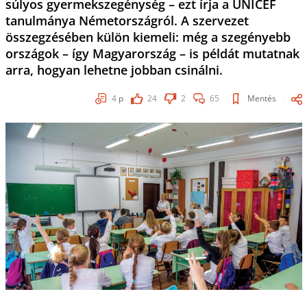
súlyos gyermekszegénység – ezt írja a UNICEF
tanulmánya Németországról. A szervezet
összegzésében külön kiemeli: még a szegényebb
országok – így Magyarország – is példát mutatnak
arra, hogyan lehetne jobban csinálni.
4
p
24
2
65
Mentés