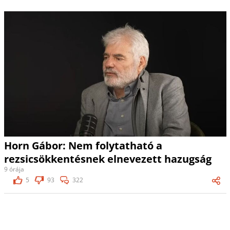
Horn Gábor: Nem folytatható a
rezsicsökkentésnek elnevezett hazugság
9 órája
5
93
322