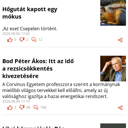
Hőgutát kapott egy
mókus
,Az eset Csepelen történt.
2026.08.06 17:43
0
2
12
Bod Péter Ákos: Itt az idő
a rezsicsökkentés
kivezetésére
A Corvinus Egyetem professzora szerint a kormánynak
mielőbb világos tervekkel kell előállni, amely az új
valósághoz igazítja a hazai energetikai rendszert.
2026.08.06 17:19
3
49
168