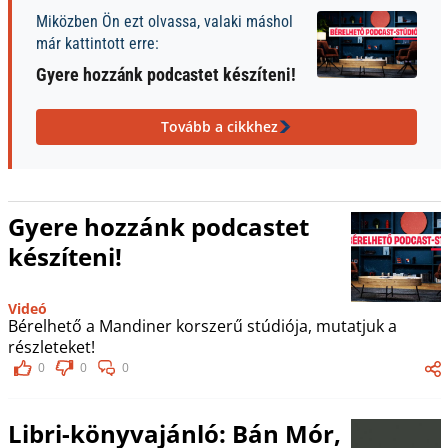
Miközben Ön ezt olvassa, valaki máshol
már kattintott erre:
Gyere hozzánk podcastet készíteni!
Tovább a cikkhez
Gyere hozzánk podcastet
készíteni!
Videó
Bérelhető a Mandiner korszerű stúdiója, mutatjuk a
részleteket!
0
0
0
Libri-könyvajánló: Bán Mór,