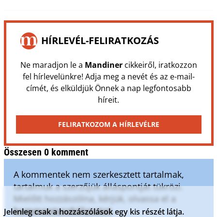
HÍRLEVÉL-FELIRATKOZÁS
Ne maradjon le a
Mandiner
cikkeiről, iratkozzon
fel hírlevelünkre! Adja meg a nevét és az e-mail-
címét, és elküldjük Önnek a nap legfontosabb
híreit.
FELIRATKOZOM A HÍRLEVÉLRE
Összesen 0 komment
A kommentek nem szerkesztett tartalmak,
tartalmuk a szerzőjük álláspontját tükrözi.
Mielőtt hozzászólna, kérjük, olvassa el a
kommentszabályzatot
.
Jelenleg csak a hozzászólások egy kis részét látja.