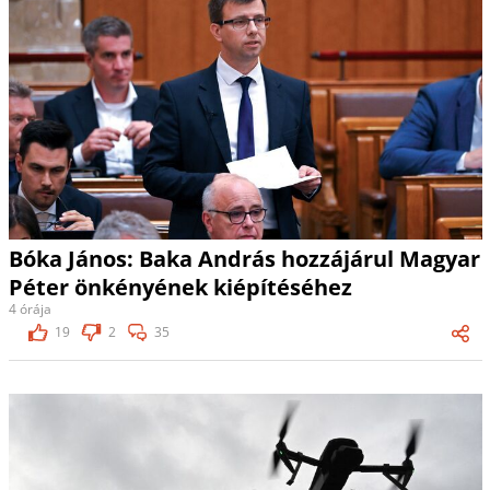
Bóka János: Baka András hozzájárul Magyar
Péter önkényének kiépítéséhez
4 órája
19
2
35