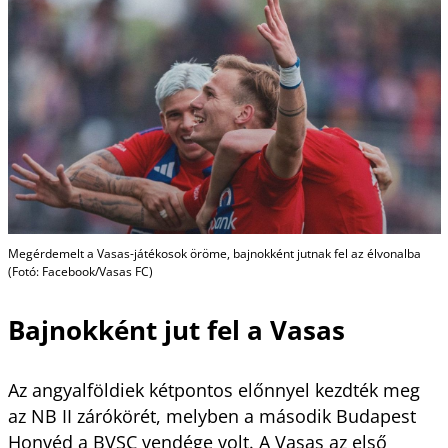
Megérdemelt a Vasas-játékosok öröme, bajnokként jutnak fel az élvonalba
(Fotó: Facebook/Vasas FC)
Bajnokként jut fel a Vasas
Az angyalföldiek kétpontos előnnyel kezdték meg
az NB II zárókörét, melyben a második Budapest
Honvéd a BVSC vendége volt. A Vasas az első