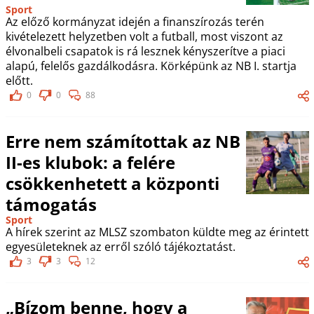
Sport
Az előző kormányzat idején a finanszírozás terén
kivételezett helyzetben volt a futball, most viszont az
élvonalbeli csapatok is rá lesznek kényszerítve a piaci
alapú, felelős gazdálkodásra. Körképünk az NB I. startja
előtt.
0
0
88
Erre nem számítottak az NB
II-es klubok: a felére
csökkenhetett a központi
támogatás
Sport
A hírek szerint az MLSZ szombaton küldte meg az érintett
egyesületeknek az erről szóló tájékoztatást.
3
3
12
„Bízom benne, hogy a