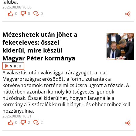
faluba.
2026.08.08 16:50
0
0
0
Mézeshetek után jöhet a
feketeleves: ősszel
kiderül, mire készül
Magyar Péter kormánya
VIDEÓ
A választás után valósággal ráragyogott a piac
Magyarországra: erősödött a forint, zuhantak a
kötvényhozamok, történelmi csúcsra ugrott a tőzsde. A
háttérben azonban komoly költségvetési gondok
húzódnak. Ősszel kiderülhet, hogyan faragná le a
kormány a 7 százalék körüli hiányt – és ehhez mihez kell
hozzányúlnia.
2026.08.08 16:31
0
2
2