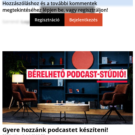
Hozzászóláshoz és a további kommentek
megtekintéséhez lépjen be, vagy regisztráljon!
Kommentek frissítése
Regisztráció
Bejelentkezés
Sorrend:
Gyere hozzánk podcastet készíteni!