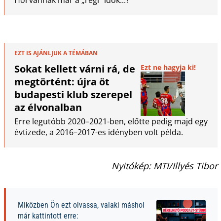
EZT IS AJÁNLJUK A TÉMÁBAN
Sokat kellett várni rá, de
Ezt ne hagyja ki!
megtörtént: újra öt
budapesti klub szerepel
az élvonalban
Erre legutóbb 2020–2021-ben, előtte pedig majd egy
évtizede, a 2016–2017-es idényben volt példa.
Nyitókép: MTI/Illyés Tibor
Miközben Ön ezt olvassa, valaki máshol
már kattintott erre: