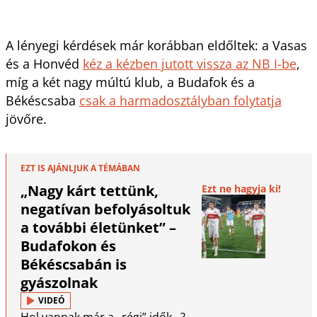
A lényegi kérdések már korábban eldőltek: a Vasas
és a Honvéd
kéz a kézben jutott vissza az NB I-be
,
míg a két nagy múltú klub, a Budafok és a
Békéscsaba
csak a harmadosztályban folytatja
jövőre.
EZT IS AJÁNLJUK A TÉMÁBAN
„Nagy kárt tettünk,
Ezt ne hagyja ki!
negatívan befolyásoltuk
a további életünket” –
Budafokon és
Békéscsabán is
gyászolnak
VIDEÓ
Hol vannak már a „régi” idők...?