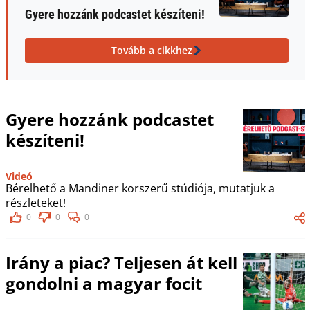
Gyere hozzánk podcastet készíteni!
Tovább a cikkhez
Gyere hozzánk podcastet
készíteni!
Videó
Bérelhető a Mandiner korszerű stúdiója, mutatjuk a
részleteket!
0
0
0
Irány a piac? Teljesen át kell
gondolni a magyar focit