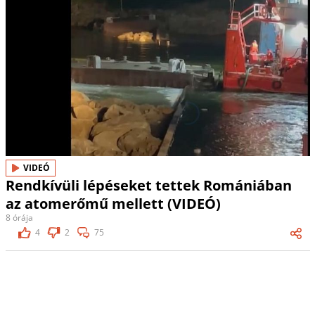
VIDEÓ
Rendkívüli lépéseket tettek Romániában
az atomerőmű mellett (VIDEÓ)
8 órája
4
2
75