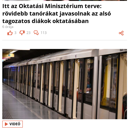
Itt az Oktatási Minisztérium terve:
rövidebb tanórákat javasolnak az alsó
tagozatos diákok oktatásában
6 órája
3
23
113
VIDEÓ