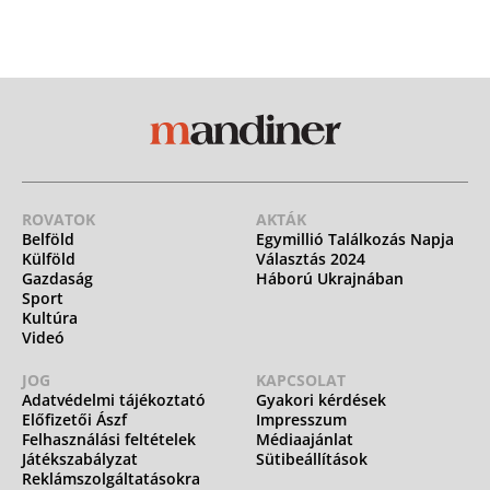
ROVATOK
AKTÁK
Belföld
Egymillió Találkozás Napja
Külföld
Választás 2024
Gazdaság
Háború Ukrajnában
Sport
Kultúra
Videó
JOG
KAPCSOLAT
Adatvédelmi tájékoztató
Gyakori kérdések
Előfizetői Ászf
Impresszum
Felhasználási feltételek
Médiaajánlat
Játékszabályzat
Sütibeállítások
Reklámszolgáltatásokra