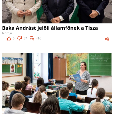
Baka Andrást jelöli államfőnek a Tisza
6 órája
6
57
416