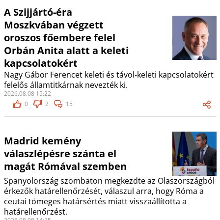
A Szijjártó-éra
Moszkvában végzett
oroszos főembere felel
Orbán Anita alatt a keleti
kapcsolatokért
Nagy Gábor Ferencet keleti és távol-keleti kapcsolatokért
felelős államtitkárnak nevezték ki.
2026.08.08 15:22
0
2
15
Madrid kemény
válaszlépésre szánta el
magát Rómával szemben
Spanyolország szombaton megkezdte az Olaszországból
érkezők határellenőrzését, válaszul arra, hogy Róma a
ceutai tömeges határsértés miatt visszaállította a
határellenőrzést.