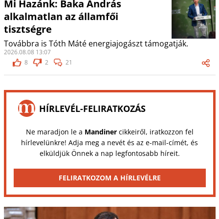
Mi Hazánk: Baka András
alkalmatlan az államfői
tisztségre
Továbbra is Tóth Máté energiajogászt támogatják.
2026.08.08 13:07
8
2
21
HÍRLEVÉL-FELIRATKOZÁS
Ne maradjon le a
Mandiner
cikkeiről, iratkozzon fel
hírlevelünkre! Adja meg a nevét és az e-mail-címét, és
elküldjük Önnek a nap legfontosabb híreit.
FELIRATKOZOM A HÍRLEVÉLRE