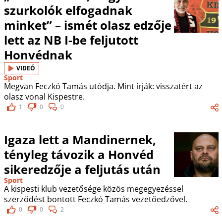
szurkolók elfogadnak
minket” – ismét olasz edzője
lett az NB I-be feljutott
Honvédnak
VIDEÓ
Sport
Megvan Feczkó Tamás utódja. Mint írják: visszatért az
olasz vonal Kispestre.
1
0
0
Igaza lett a Mandinernek,
tényleg távozik a Honvéd
sikeredzője a feljutás után
Sport
A kispesti klub vezetősége közös megegyezéssel
szerződést bontott Feczkó Tamás vezetőedzővel.
0
0
2