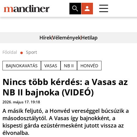
Hírek
Vélemények
Hetilap
Főoldal
Sport
⬤
BAJNOKAVATÁS
VASAS
NB II
HONVÉD
Nincs több kérdés: a Vasas az
NB II bajnoka (VIDEÓ)
2026. május 17. 19:18
A másik feljutó, a Honvéd vereséggel búcsúzik a
másodosztálytól. A Vasas így bajnokként, a
kispesti gárda ezüstérmesként jutott vissza az
élvonalba.