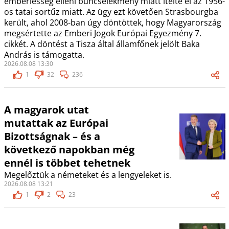
emberiesség elleni bűncselekmény miatt ítélte el az 1956-
os tatai sortűz miatt. Az ügy ezt követően Strasbourgba
került, ahol 2008-ban úgy döntöttek, hogy Magyarország
megsértette az Emberi Jogok Európai Egyezmény 7.
cikkét. A döntést a Tisza által államfőnek jelölt Baka
András is támogatta.
2026.08.08 13:30
1
32
236
A magyarok utat
mutattak az Európai
Bizottságnak – és a
következő napokban még
ennél is többet tehetnek
Megelőztük a németeket és a lengyeleket is.
2026.08.08 13:21
1
2
23