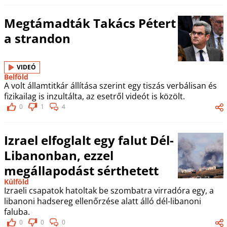
Megtámadták Takács Pétert
a strandon
VIDEÓ
Belföld
A volt államtitkár állítása szerint egy tiszás verbálisan és
fizikailag is inzultálta, az esetről videót is közölt.
0
1
4
Izrael elfoglalt egy falut Dél-
Libanonban, ezzel
megállapodást sérthetett
Külföld
Izraeli csapatok hatoltak be szombatra virradóra egy, a
libanoni hadsereg ellenőrzése alatt álló dél-libanoni
faluba.
0
0
0