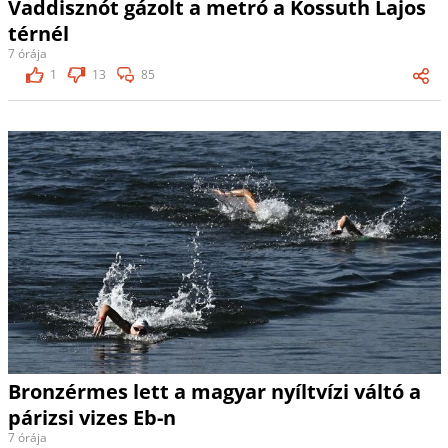
Vaddisznót gázolt a metró a Kossuth Lajos
térnél
7 órája
1
13
85
Bronzérmes lett a magyar nyíltvízi váltó a
párizsi vizes Eb-n
7 órája