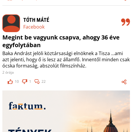
TÓTH MÁTÉ
Facebook
Megint be vagyunk csapva, ahogy 36 éve
egyfolytában
Baka Andrást jelöli köztársasági elnöknek a Tisza ...ami
azt jelenti, hogy ő is lesz az államfő. Innentől minden csak
ócska formaság, abszolút filmszínház.
2 órája
10
1
22