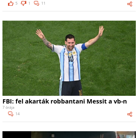
5
1
11
FBI: fel akarták robbantani Messit a vb-n
7 órája
14