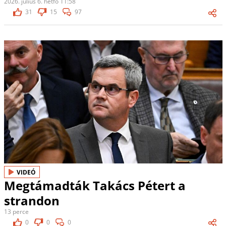
2026. július 6. hétfő 11:58
31
15
97
VIDEÓ
Megtámadták Takács Pétert a
strandon
13 perce
0
0
0