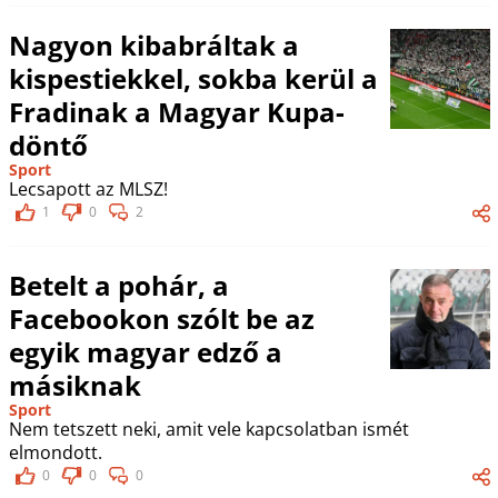
Nagyon kibabráltak a
kispestiekkel, sokba kerül a
Fradinak a Magyar Kupa-
döntő
Sport
Lecsapott az MLSZ!
1
0
2
Betelt a pohár, a
Facebookon szólt be az
egyik magyar edző a
másiknak
Sport
Nem tetszett neki, amit vele kapcsolatban ismét
elmondott.
0
0
0