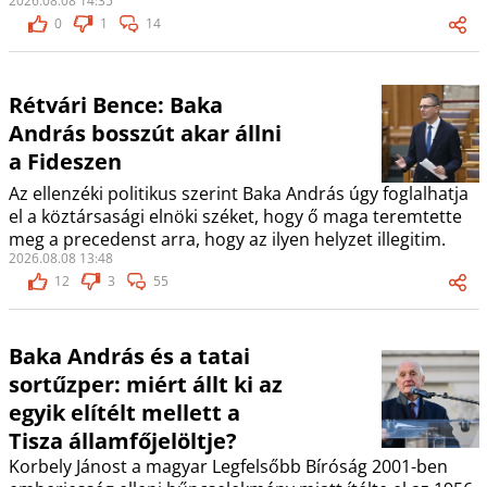
2026.08.08 14:35
0
1
14
Rétvári Bence: Baka
András bosszút akar állni
a Fideszen
Az ellenzéki politikus szerint Baka András úgy foglalhatja
el a köztársasági elnöki széket, hogy ő maga teremtette
meg a precedenst arra, hogy az ilyen helyzet illegitim.
2026.08.08 13:48
12
3
55
Baka András és a tatai
sortűzper: miért állt ki az
egyik elítélt mellett a
Tisza államfőjelöltje?
Korbely Jánost a magyar Legfelsőbb Bíróság 2001-ben