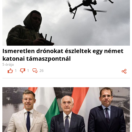
Ismeretlen drónokat észleltek egy német
katonai támaszpontnál
5 órája
1
1
26