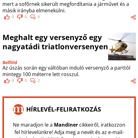
mert a sofőrnek sikerült megfordítania a járművet és a
másik irányba elmenekülni.
0
0
4
Meghalt egy versenyző egy
nagyatádi triatlonversenyen
Belföld
Az úszás során egy váltóban induló versenyző a parttól
mintegy 100 méterre lett rosszul.
0
0
2
HÍRLEVÉL-FELIRATKOZÁS
Ne maradjon le a
Mandiner
cikkeiről, iratkozzon
fel hírlevelünkre! Adja meg a nevét és az e-mail-