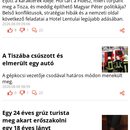
Eljött a karakterek ideje. Hol tart a Fidesz, miért torpant
meg a Tisza, és meddig építhető Magyar Péter politikája?
Belső konfliktusok, stratégiai hibák és a nemzeti oldal
következő feladatai a Hotel Lentulai legújabb adásában.
2026.08.09 09:06
8
1
22
A Tiszába csúszott és
elmerült egy autó
A gépkocsi vezetője csodával határos módon menekült
meg.
2026.08.09 08:59
0
1
22
Egy 24 éves grúz turista
meg akart erőszakolni
egy 18 éves lányt