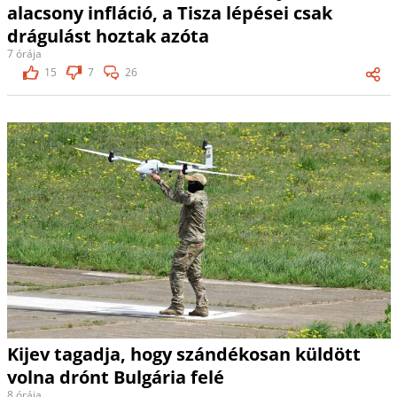
alacsony infláció, a Tisza lépései csak
drágulást hoztak azóta
7 órája
15
7
26
Kijev tagadja, hogy szándékosan küldött
volna drónt Bulgária felé
8 órája