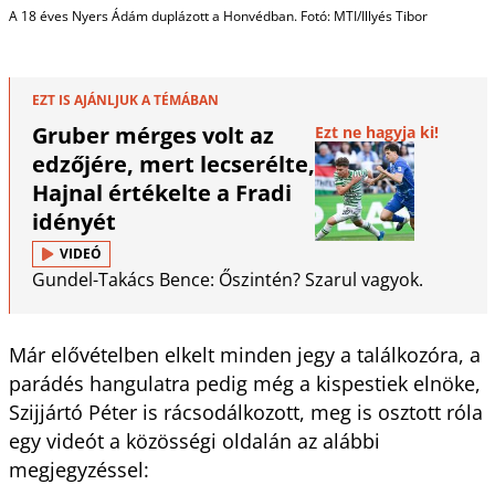
A 18 éves Nyers Ádám duplázott a Honvédban. Fotó: MTI/Illyés Tibor
EZT IS AJÁNLJUK A TÉMÁBAN
Gruber mérges volt az
Ezt ne hagyja ki!
edzőjére, mert lecserélte,
Hajnal értékelte a Fradi
idényét
VIDEÓ
Gundel-Takács Bence: Őszintén? Szarul vagyok.
Már elővételben elkelt minden jegy a találkozóra, a
parádés hangulatra pedig még a kispestiek elnöke,
Szijjártó Péter is rácsodálkozott, meg is osztott róla
egy videót a közösségi oldalán az alábbi
megjegyzéssel: