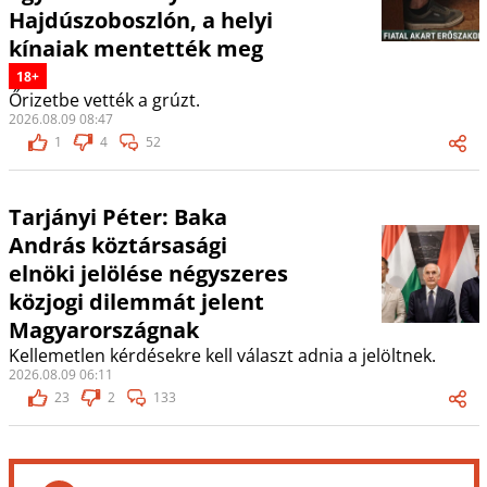
Hajdúszoboszlón, a helyi
kínaiak mentették meg
18+
Őrizetbe vették a grúzt.
2026.08.09 08:47
1
4
52
Tarjányi Péter: Baka
András köztársasági
elnöki jelölése négyszeres
közjogi dilemmát jelent
Magyarországnak
Kellemetlen kérdésekre kell választ adnia a jelöltnek.
2026.08.09 06:11
23
2
133