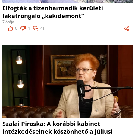
Elfogták a tizenharmadik kerületi
lakatrongáló „kakidémont”
7 órája
0
4
41
Szalai Piroska: A korábbi kabinet
intézkedéseinek köszönhető a júliusi