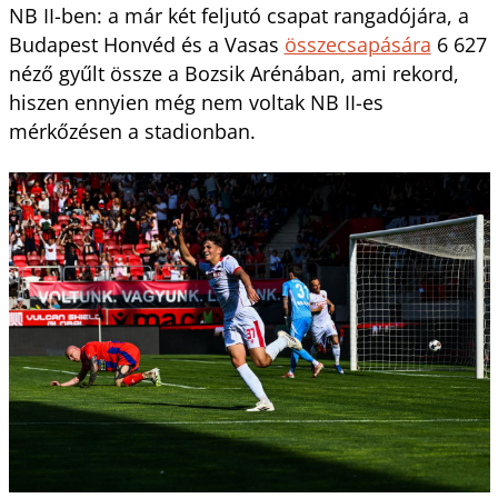
NB II-ben: a már két feljutó csapat rangadójára, a
Budapest Honvéd és a Vasas
összecsapására
6 627
néző gyűlt össze a Bozsik Arénában, ami rekord,
hiszen ennyien még nem voltak NB II-es
mérkőzésen a stadionban.