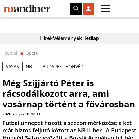
Hírek
Vélemények
Hetilap
Főoldal
Sport
⬤
VASAS
NB II
BUDAPEST HONVÉD
Még Szijjártó Péter is
rácsodálkozott arra, ami
vasárnap történt a fővárosban
2026. május 10. 18:11
Futballünnepet hozott a szezon mérkőzése a két
már biztos feljutó között az NB II-ben. A Budapest
Honvéd 3–1-re győzött a Bozsik Arénában teltház