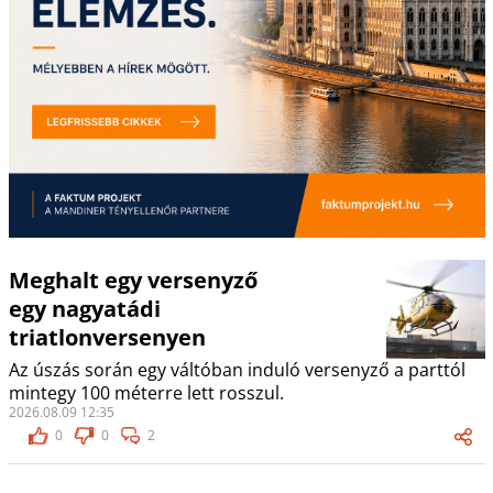
Meghalt egy versenyző
egy nagyatádi
triatlonversenyen
Az úszás során egy váltóban induló versenyző a parttól
mintegy 100 méterre lett rosszul.
2026.08.09 12:35
0
0
2