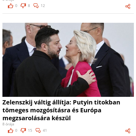
0
8
12
Zelenszkij váltig állítja: Putyin titokban
tömeges mozgósításra és Európa
megzsarolására készül
8 órája
0
15
41