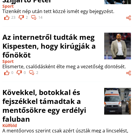
Sport
Tizenkét nép után tett közzé ismét egy bejegyzést.
23
2
14
Az internetről tudták meg
Kispesten, hogy kirúgják a
főnököt
Sport
Elismerte, csalódásként élte meg a vezetőség döntését.
0
0
2
Kövekkel, botokkal és
fejszékkel támadtak a
mentősökre egy erdélyi
faluban
Külföld
A mentőorvos szerint csak azért úszták meg a lincselést,