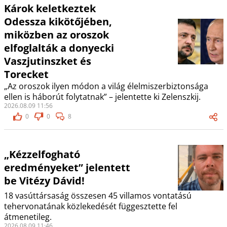
Károk keletkeztek
Odessza kikötőjében,
miközben az oroszok
elfoglalták a donyecki
Vaszjutinszket és
Torecket
„Az oroszok ilyen módon a világ élelmiszerbiztonsága
ellen is háborút folytatnak” – jelentette ki Zelenszkij.
2026.08.09 11:56
0
0
8
„Kézzelfogható
eredményeket” jelentett
be Vitézy Dávid!
18 vasúttársaság összesen 45 villamos vontatású
tehervonatának közlekedését függesztette fel
átmenetileg.
2026.08.09 11:46