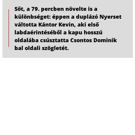
Sőt, a 79. percben növelte is a
különbséget: éppen a duplázó Nyerset
váltotta Kántor Kevin, aki első
labdaérintéséből a kapu hosszú
oldalába csúsztatta Csontos Dominik
bal oldali szögletét.