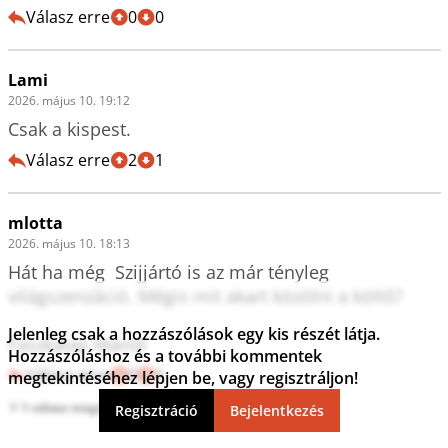
Válasz erre
0
0
Lami
2026. május 10. 19:12
Csak a kispest.
Válasz erre
2
1
mlotta
2026. május 10. 18:13
Hát ha még  Szijjártó is az már tényleg 
világszenzáció. Mégis mit akart közölni a költő? 

Jelenleg csak a hozzászólások egy kis részét látja.
Faszkalap Mandi
Hozzászóláshoz és a további kommentek
Válasz erre
0
6
megtekintéséhez lépjen be, vagy regisztráljon!
1 válasz megtekintése
Regisztráció
Bejelentkezés