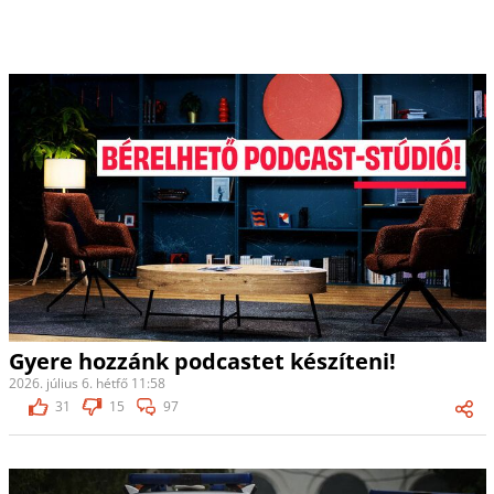
Gyere hozzánk podcastet készíteni!
2026. július 6. hétfő 11:58
31
15
97