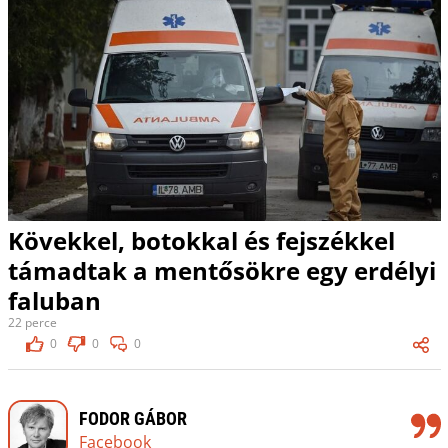
Kövekkel, botokkal és fejszékkel
támadtak a mentősökre egy erdélyi
faluban
22 perce
0
0
0
FODOR GÁBOR
Facebook