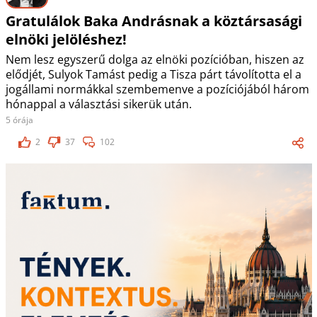
Gratulálok Baka Andrásnak a köztársasági
elnöki jelöléshez!
Nem lesz egyszerű dolga az elnöki pozícióban, hiszen az
elődjét, Sulyok Tamást pedig a Tisza párt távolította el a
jogállami normákkal szembemenve a pozíciójából három
hónappal a választási sikerük után.
5 órája
2
37
102