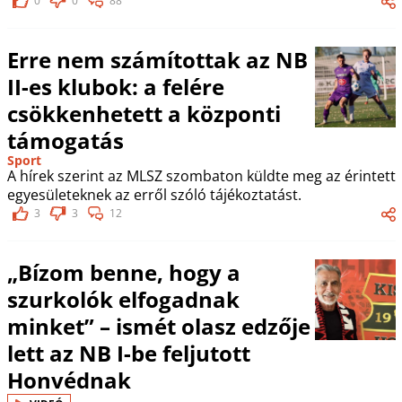
0
0
88
Erre nem számítottak az NB
II-es klubok: a felére
csökkenhetett a központi
támogatás
Sport
A hírek szerint az MLSZ szombaton küldte meg az érintett
egyesületeknek az erről szóló tájékoztatást.
3
3
12
„Bízom benne, hogy a
szurkolók elfogadnak
minket” – ismét olasz edzője
lett az NB I-be feljutott
Honvédnak