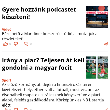
Gyere hozzánk podcastet
készíteni!
Videó
Bérelhető a Mandiner korszerű stúdiója, mutatjuk a
részleteket!
0
0
0
Irány a piac? Teljesen át kell
gondolni a magyar focit
Sport
Az előző kormányzat idején a finanszírozás terén
kivételezett helyzetben volt a futball, most viszont az
élvonalbeli csapatok is rá lesznek kényszerítve a piaci
alapú, felelős gazdálkodásra. Körképünk az NB I. startja
előtt.