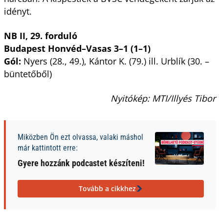
idényt.
NB II, 29. forduló
Budapest Honvéd–Vasas 3–1 (1–1)
Gól:
Nyers (28., 49.), Kántor K. (79.) ill. Urblík (30. –
büntetőből)
Nyitókép: MTI/Illyés Tibor
Miközben Ön ezt olvassa, valaki máshol
már kattintott erre:
Gyere hozzánk podcastet készíteni!
Tovább a cikkhez