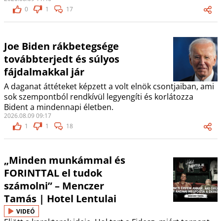
0
1
17
Joe Biden rákbetegsége
továbbterjedt és súlyos
fájdalmakkal jár
A daganat áttéteket képzett a volt elnök csontjaiban, ami
sok szempontból rendkívül legyengíti és korlátozza
Bident a mindennapi életben.
2026.08.09 09:17
1
1
18
„Minden munkámmal és
FORINTTAL el tudok
számolni” – Menczer
Tamás | Hotel Lentulai
VIDEÓ