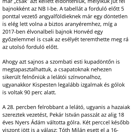
már „csak” azt kellett eldönteniük, melyikük jut fel
bajnokként az NB I-be. A tabellát a forduló előtt 5
ponttal vezető angyalföldieknek már egy döntetlen
is elég lett volna a biztos aranyéremhez, míg a
2017-ben élvonalbeli bajnok Honvéd egy
győzelemmel is csak az esélyét teremthette meg rá
az utolsó forduló előtt.
Ahogy azt sajnos a szombati esti kupadöntőn is
megtapasztalhattuk, a csapatoknak nehezen
sikerült felnőniük a lelátói színvonalhoz,
ugyanakkor Kispesten legalább izgalmak és gólok
is voltak 90 perc alatt.
A 28. percben felrobbant a lelátó, ugyanis a hazaiak
szereztek vezetést, Pekár István passzát az alig 18
éves Nyers Ádám váltotta gólra. Két perccel később
viszont jött is a válasz: Tóth Milán esett el a 16-