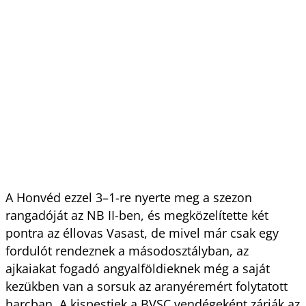
A Honvéd ezzel 3–1-re nyerte meg a szezon
rangadóját az NB II-ben, és megközelítette két
pontra az éllovas Vasast, de mivel már csak egy
fordulót rendeznek a másodosztályban, az
ajkaiakat fogadó angyalföldieknek még a saját
kezükben van a sorsuk az aranyéremért folytatott
harcban. A kispestiek a BVSC vendégeként zárják az