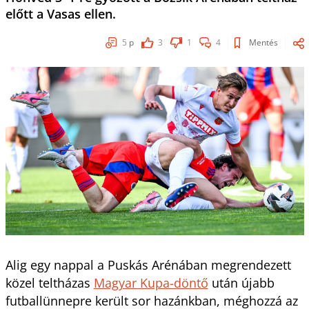
előtt a Vasas ellen.
5
p
3
1
4
Mentés
Alig egy nappal a Puskás Arénában megrendezett
közel teltházas
Magyar Kupa-döntő
után újabb
futballünnepre került sor hazánkban, méghozzá az