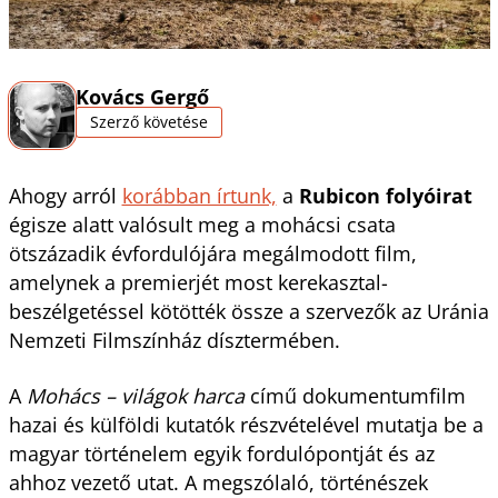
Kovács Gergő
Szerző követése
Ahogy arról
korábban írtunk,
a
Rubicon folyóirat
égisze alatt valósult meg a mohácsi csata
ötszázadik évfordulójára megálmodott film,
amelynek a premierjét most kerekasztal-
beszélgetéssel kötötték össze a szervezők az Uránia
Nemzeti Filmszínház dísztermében.
A
Mohács – világok harca
című dokumentumfilm
hazai és külföldi kutatók részvételével mutatja be a
magyar történelem egyik fordulópontját és az
ahhoz vezető utat. A megszólaló, történészek