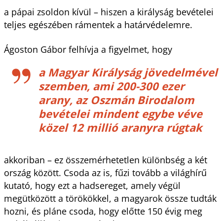
a pápai zsoldon kívül – hiszen a királyság bevételei
teljes egészében rámentek a határvédelemre.
Ágoston Gábor felhívja a figyelmet, hogy
a Magyar Királyság jövedelmével
szemben, ami 200-300 ezer
arany, az Oszmán Birodalom
bevételei mindent egybe véve
közel 12 millió aranyra rúgtak
akkoriban – ez összemérhetetlen különbség a két
ország között. Csoda az is, fűzi tovább a világhírű
kutató, hogy ezt a hadsereget, amely végül
megütközött a törökökkel, a magyarok össze tudták
hozni, és pláne csoda, hogy előtte 150 évig meg