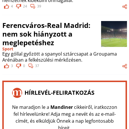
nemzetnek kibékülni önmagával.
4
24
39
Ferencváros-Real Madrid:
nem sok hiányzott a
meglepetéshez
Sport
Egy góllal győzött a spanyol sztárcsapat a Groupama
Arénában a felkészülési mérkőzésen.
3
0
37
HÍRLEVÉL-FELIRATKOZÁS
Ne maradjon le a
Mandiner
cikkeiről, iratkozzon
fel hírlevelünkre! Adja meg a nevét és az e-mail-
címét, és elküldjük Önnek a nap legfontosabb
híreit.