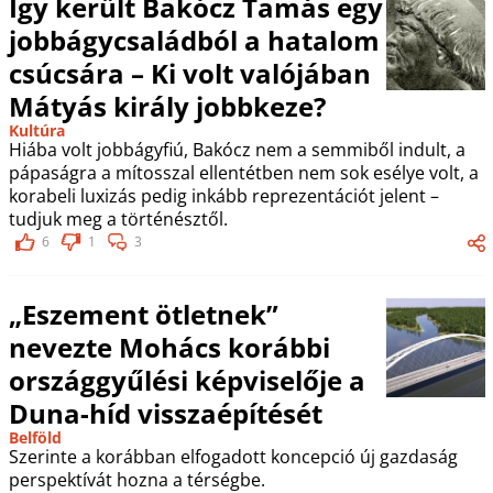
Így került Bakócz Tamás egy
jobbágycsaládból a hatalom
csúcsára – Ki volt valójában
Mátyás király jobbkeze?
Kultúra
Hiába volt jobbágyfiú, Bakócz nem a semmiből indult, a
pápaságra a mítosszal ellentétben nem sok esélye volt, a
korabeli luxizás pedig inkább reprezentációt jelent –
tudjuk meg a történésztől.
6
1
3
„Eszement ötletnek”
nevezte Mohács korábbi
országgyűlési képviselője a
Duna-híd visszaépítését
Belföld
Szerinte a korábban elfogadott koncepció új gazdaság
perspektívát hozna a térségbe.