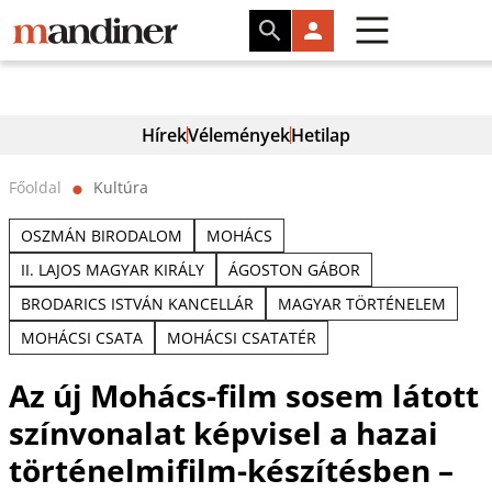
Hírek
Vélemények
Hetilap
Főoldal
Kultúra
⬤
OSZMÁN BIRODALOM
MOHÁCS
II. LAJOS MAGYAR KIRÁLY
ÁGOSTON GÁBOR
BRODARICS ISTVÁN KANCELLÁR
MAGYAR TÖRTÉNELEM
MOHÁCSI CSATA
MOHÁCSI CSATATÉR
Az új Mohács-film sosem látott
színvonalat képvisel a hazai
történelmifilm-készítésben –