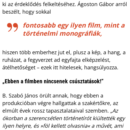
ki az érdeklődés felkeltéséhez. Ágoston Gábor arról
beszélt, hogy sokkal
fontosabb egy ilyen film, mint a
történelmi monográfiák,
hiszen több emberhez jut el, plusz a kép, a hang, a
ruházat, a fegyverzet ad egyfajta elképzelést,
átélhetőséget – ezek itt hitelesek, hangsúlyozza.
„Ebben a filmben nincsenek csúsztatások!”
B. Szabó János örült annak, hogy ebben a
produkcióban végre hallgattak a szakértőkre, az
elmúlt évek rossz tapasztalataival szemben.
„Az
ókorban a szerencsétlen történetírót kiültették egy
ilyen helyre, és »föl kellett olvasnia« a művét, ami