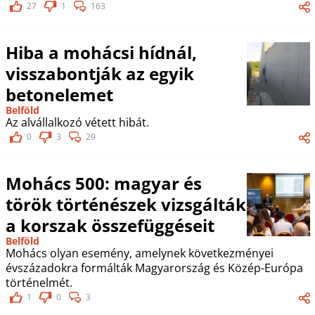
27
1
163
Hiba a mohácsi hídnál,
visszabontják az egyik
betonelemet
Belföld
Az alvállalkozó vétett hibát.
0
3
29
Mohács 500: magyar és
török történészek vizsgálták
a korszak összefüggéseit
Belföld
Mohács olyan esemény, amelynek következményei
évszázadokra formálták Magyarország és Közép-Európa
történelmét.
1
0
3