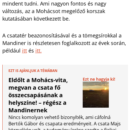
mindent tudni. Ami nagyon fontos és nagy
változás, az a Mohácsot megelőző korszak
kutatásában következett be.
A csatatér beazonosításával és a tömegsírokkal a
Mandiner is részletesen foglalkozott az évek során,
például
itt
és
itt.
EZT IS AJÁNLJUK A TÉMÁBAN
Eldőlt a Mohács-vita,
Ezt ne hagyja ki!
megvan a csata fő
összecsapásának a
helyszíne! – régész a
Mandinernek
Nincs komolyan vehető bizonyíték, ami cáfolná
Bertók Gábor és csapata eredményeit. A csata Majs
környékén volt, a tudomány ízekre szedte a fizikai