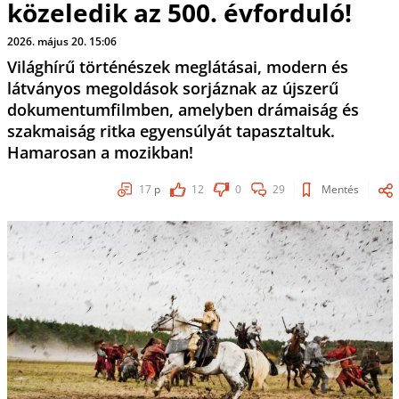
közeledik az 500. évforduló!
2026. május 20. 15:06
Világhírű történészek meglátásai, modern és
látványos megoldások sorjáznak az újszerű
dokumentumfilmben, amelyben drámaiság és
szakmaiság ritka egyensúlyát tapasztaltuk.
Hamarosan a mozikban!
17
p
12
0
29
Mentés