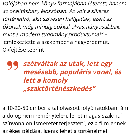
valójában nem könyv formájában létezett, hanem
az oralitásban, élőszóban. Az volt a sikeres
történetíró, akit szívesen hallgattak, ezért az
ókoriak még mindig sokkal olvasmányosabbak,
mint a modern tudomány produktumai” –
emlékeztette a szakember a nagyérdeműt.
Okfejtése szerint
szétváltak az utak, lett egy
mesésebb, populáris vonal, és
lett a komoly
„szaktörténészkedés”
a 10-20-50 ember által olvasott folyóiratokban, ám
a dolog nem reménytelen: lehet magas szakmai
színvonalon ismeretet terjeszteni, ez a film ennek
az ékes példája. Igenis lehet a történelmet