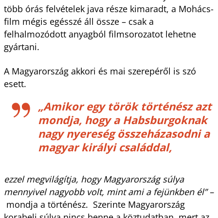
több órás felvételek java része kimaradt, a Mohács-
film mégis egésszé áll össze – csak a
felhalmozódott anyagból filmsorozatot lehetne
gyártani.
A Magyarország akkori és mai szerepéről is szó
esett.
„Amikor egy török történész azt
mondja, hogy a Habsburgoknak
nagy nyereség összeházasodni a
magyar királyi családdal,
ezzel megvilágítja, hogy Magyarország súlya
mennyivel nagyobb volt, mint ami a fejünkben él” –
mondja a történész. Szerinte Magyarország
korabeli súlya nincs benne a köztudatban, mert az