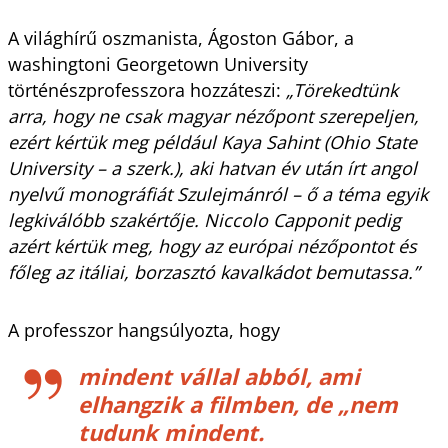
A világhírű oszmanista, Ágoston Gábor, a
washingtoni Georgetown University
történészprofesszora hozzáteszi:
„Törekedtünk
arra, hogy ne csak magyar nézőpont szerepeljen,
ezért kértük meg például Kaya Sahint (Ohio State
University – a szerk.), aki hatvan év után írt angol
nyelvű monográfiát Szulejmánról – ő a téma egyik
legkiválóbb szakértője. Niccolo Capponit pedig
azért kértük meg, hogy az európai nézőpontot és
főleg az itáliai, borzasztó kavalkádot bemutassa.”
A professzor hangsúlyozta, hogy
mindent vállal abból, ami
elhangzik a filmben, de
„nem
tudunk mindent.