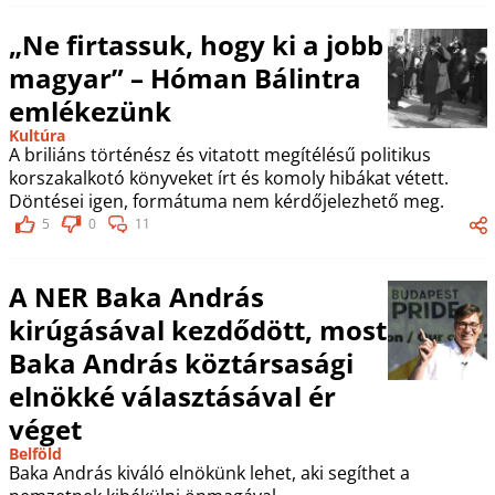
„Ne firtassuk, hogy ki a jobb
magyar” – Hóman Bálintra
emlékezünk
Kultúra
A briliáns történész és vitatott megítélésű politikus
korszakalkotó könyveket írt és komoly hibákat vétett.
Döntései igen, formátuma nem kérdőjelezhető meg.
5
0
11
A NER Baka András
kirúgásával kezdődött, most
Baka András köztársasági
elnökké választásával ér
véget
Belföld
Baka András kiváló elnökünk lehet, aki segíthet a