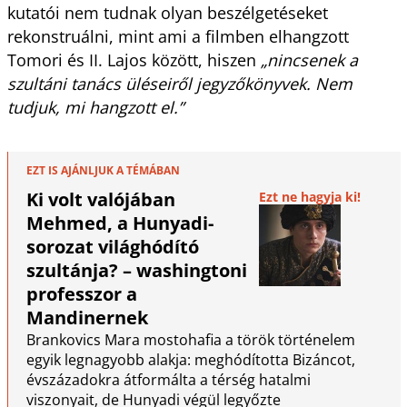
kutatói nem tudnak olyan beszélgetéseket
rekonstruálni, mint ami a filmben elhangzott
Tomori és II. Lajos között, hiszen
„nincsenek a
szultáni tanács üléseiről jegyzőkönyvek. Nem
tudjuk, mi hangzott el.”
EZT IS AJÁNLJUK A TÉMÁBAN
Ki volt valójában
Ezt ne hagyja ki!
Mehmed, a Hunyadi-
sorozat világhódító
szultánja? – washingtoni
professzor a
Mandinernek
Brankovics Mara mostohafia a török történelem
egyik legnagyobb alakja: meghódította Bizáncot,
évszázadokra átformálta a térség hatalmi
viszonyait, de Hunyadi végül legyőzte