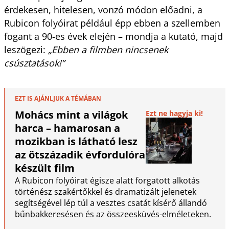
érdekesen, hitelesen, vonzó módon előadni, a
Rubicon folyóirat például épp ebben a szellemben
fogant a 90-es évek elején – mondja a kutató, majd
leszögezi:
„Ebben a filmben nincsenek
csúsztatások!”
EZT IS AJÁNLJUK A TÉMÁBAN
Mohács mint a világok
Ezt ne hagyja ki!
harca – hamarosan a
mozikban is látható lesz
az ötszázadik évfordulóra
készült film
A Rubicon folyóirat égisze alatt forgatott alkotás
történész szakértőkkel és dramatizált jelenetek
segítségével lép túl a vesztes csatát kísérő állandó
bűnbakkeresésen és az összeesküvés-elméleteken.