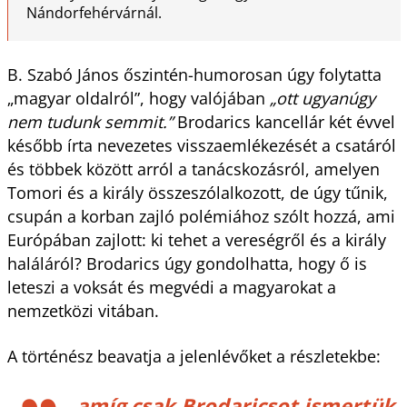
Nándorfehérvárnál.
B. Szabó János őszintén-humorosan úgy folytatta
„magyar oldalról”, hogy valójában
„ott ugyanúgy
nem tudunk semmit.”
Brodarics kancellár két évvel
később írta nevezetes visszaemlékezését a csatáról
és többek között arról a tanácskozásról, amelyen
Tomori és a király összeszólalkozott, de úgy tűnik,
csupán a korban zajló polémiához szólt hozzá, ami
Európában zajlott: ki tehet a vereségről és a király
haláláról? Brodarics úgy gondolhatta, hogy ő is
leteszi a voksát és megvédi a magyarokat a
nemzetközi vitában.
A történész beavatja a jelenlévőket a részletekbe:
amíg csak Brodaricsot ismertük,