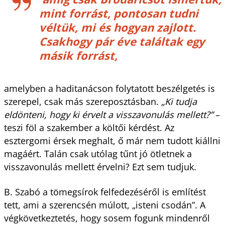
mint forrást, pontosan tudni
véltük, mi és hogyan zajlott.
Csakhogy pár éve találtak egy
másik forrást,
amelyben a haditanácson folytatott beszélgetés is
szerepel, csak más szereposztásban.
„Ki tudja
eldönteni, hogy ki érvelt a visszavonulás mellett?”
–
teszi föl a szakember a költői kérdést. Az
esztergomi érsek meghalt, ő már nem tudott kiállni
magáért. Talán csak utólag tűnt jó ötletnek a
visszavonulás mellett érvelni? Ezt sem tudjuk.
B. Szabó a tömegsírok felfedezéséről is említést
tett, ami a szerencsén múlott, „isteni csodán”. A
végkövetkeztetés, hogy sosem fogunk mindenről