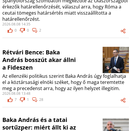
Spanyolország szombaton megkezdte az Olaszországból
érkezők határellenőrzését, válaszul arra, hogy Róma a
ceutai tömeges határsértés miatt visszaállította a
határellenőrzést.
2026.08.08 14:35
0
0
2
Rétvári Bence: Baka
András bosszút akar állni
a Fideszen
Az ellenzéki politikus szerint Baka András úgy foglalhatja
el a köztársasági elnöki széket, hogy ő maga teremtette
meg a precedenst arra, hogy az ilyen helyzet illegitim.
2026.08.08 13:48
7
1
28
Baka András és a tatai
sortűzper: miért állt ki az