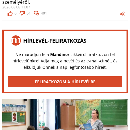
személyéről.
2026.08.08 11:07
6
51
401
HÍRLEVÉL-FELIRATKOZÁS
Ne maradjon le a
Mandiner
cikkeiről, iratkozzon fel
hírlevelünkre! Adja meg a nevét és az e-mail-címét, és
elküldjük Önnek a nap legfontosabb híreit.
FELIRATKOZOM A HÍRLEVÉLRE