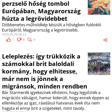
perzselő hőség tombol
Európában, Magyarország
húzta a legrövidebbet
Döbbenetes műholdkép készült a hőségben fuldokló
Európáról, Magyarország a legvörösebb.
2026.05.28 08:23
1
0
4
Leleplezés: így trükközik a
számokkal brit baloldali
kormány, hogy elhitesse,
már nem is jönnek a
migránsok, minden rendben
Bár Starmerék igyekeznek elhitetni, hogy legyőzték a
migrációs válságot, hamar kiderült, hogy ennek éppen az
ellenkezője az igaz, ráadásul hatvanas évek óta nem
hagyta el ennyi brit a szigeteket, mint tavaly.