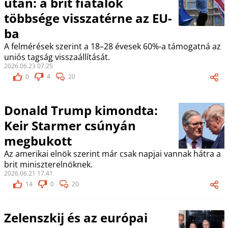
után: a brit fiatalok
többsége visszatérne az EU-
ba
A felmérések szerint a 18–28 évesek 60%-a támogatná az
uniós tagság visszaállítását.
2026.06.23 07:25
0
4
20
Donald Trump kimondta:
Keir Starmer csúnyán
megbukott
Az amerikai elnök szerint már csak napjai vannak hátra a
brit miniszterelnöknek.
2026.06.21 17:41
14
0
20
Zelenszkij és az európai