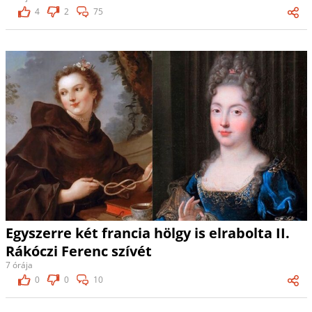
4
2
75
Egyszerre két francia hölgy is elrabolta II.
Rákóczi Ferenc szívét
7 órája
0
0
10