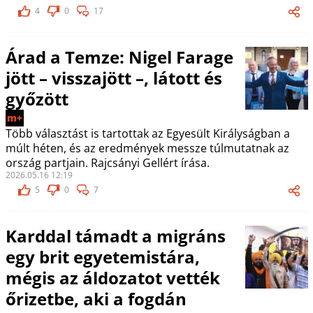
4
0
17
Árad a Temze: Nigel Farage
jött – visszajött –, látott és
győzött
m+
Több választást is tartottak az Egyesült Királyságban a
múlt héten, és az eredmények messze túlmutatnak az
ország partjain. Rajcsányi Gellért írása.
2026.05.16 12:19
5
0
7
Karddal támadt a migráns
egy brit egyetemistára,
mégis az áldozatot vették
őrizetbe, aki a fogdán