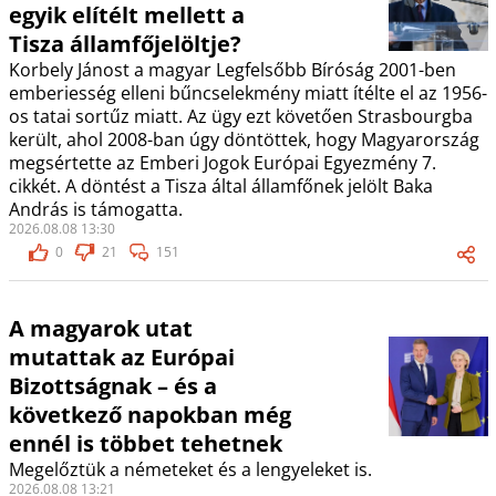
egyik elítélt mellett a
Tisza államfőjelöltje?
Korbely Jánost a magyar Legfelsőbb Bíróság 2001-ben
emberiesség elleni bűncselekmény miatt ítélte el az 1956-
os tatai sortűz miatt. Az ügy ezt követően Strasbourgba
került, ahol 2008-ban úgy döntöttek, hogy Magyarország
megsértette az Emberi Jogok Európai Egyezmény 7.
cikkét. A döntést a Tisza által államfőnek jelölt Baka
András is támogatta.
2026.08.08 13:30
0
21
151
A magyarok utat
mutattak az Európai
Bizottságnak – és a
következő napokban még
ennél is többet tehetnek
Megelőztük a németeket és a lengyeleket is.
2026.08.08 13:21