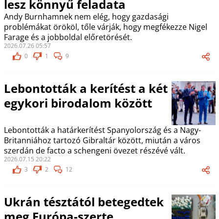
lesz könnyű feladata
Andy Burnhamnek nem elég, hogy gazdasági
problémákat örököl, tőle várják, hogy megfékezze Nigel
Farage és a jobboldal előretörését.
2026.07.26 05:57
0
1
9
Lebontották a kerítést a két
egykori birodalom között
Lebontották a határkerítést Spanyolország és a Nagy-
Britanniához tartozó Gibraltár között, miután a város
szerdán de facto a schengeni övezet részévé vált.
2026.07.15 20:22
3
2
12
Ukrán tésztától betegedtek
meg Európa-szerte,