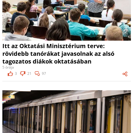
Itt az Oktatási Minisztérium terve:
rövidebb tanórákat javasolnak az alsó
tagozatos diákok oktatásában
5 órája
3
21
97