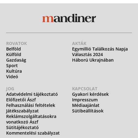
ROVATOK
AKTÁK
Belföld
Egymillió Találkozás Napja
Külföld
Választás 2024
Gazdaság
Háború Ukrajnában
Sport
Kultúra
Videó
JOG
KAPCSOLAT
Adatvédelmi tájékoztató
Gyakori kérdések
Előfizetői Ászf
Impresszum
Felhasználási feltételek
Médiaajánlat
Játékszabályzat
Sütibeállítások
Reklámszolgáltatásokra
vonatkozó Ászf
Sütitájékoztató
Kommentelési szabályzat