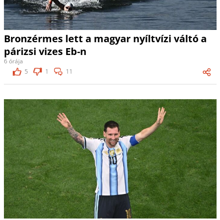
Bronzérmes lett a magyar nyíltvízi váltó a
párizsi vizes Eb-n
6 órája
5
1
11