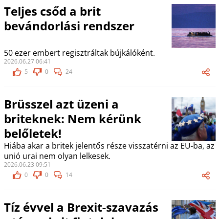
Teljes csőd a brit
bevándorlási rendszer
50 ezer embert regisztráltak bújkálóként.
2026.06.27 06:41
5
0
24
Brüsszel azt üzeni a
briteknek: Nem kérünk
belőletek!
Hiába akar a britek jelentős része visszatérni az EU-ba, az
unió urai nem olyan lelkesek.
2026.06.23 09:51
0
0
14
Tíz évvel a Brexit-szavazás