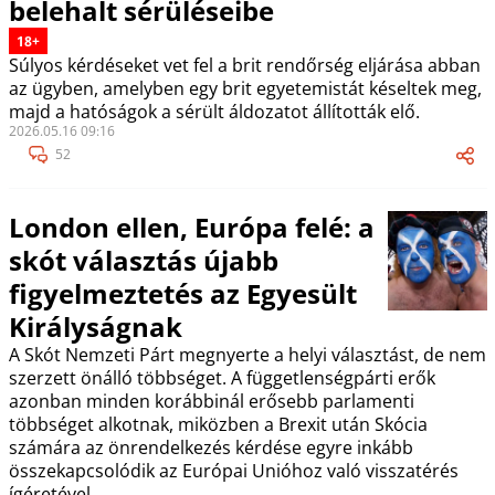
belehalt sérüléseibe
18+
Súlyos kérdéseket vet fel a brit rendőrség eljárása abban
az ügyben, amelyben egy brit egyetemistát késeltek meg,
majd a hatóságok a sérült áldozatot állították elő.
2026.05.16 09:16
52
London ellen, Európa felé: a
skót választás újabb
figyelmeztetés az Egyesült
Királyságnak
A Skót Nemzeti Párt megnyerte a helyi választást, de nem
szerzett önálló többséget. A függetlenségpárti erők
azonban minden korábbinál erősebb parlamenti
többséget alkotnak, miközben a Brexit után Skócia
számára az önrendelkezés kérdése egyre inkább
összekapcsolódik az Európai Unióhoz való visszatérés
ígéretével.