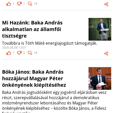
1
1
19
Mi Hazánk: Baka András
alkalmatlan az államfői
tisztségre
Továbbra is Tóth Máté energiajogászt támogatják.
2026.08.08 13:07
7
2
18
Bóka János: Baka András
hozzájárul Magyar Péter
önkényének kiépítéséhez
Baka András jogtudósként egy jogsértő eljárásban vesz
részt, szerepvállalásával hozzájárul a demokratikus
intézményrendszer lebontásához és Magyar Péter
önkényének kiépítéséhez – közölte Bóka János, a Fidesz