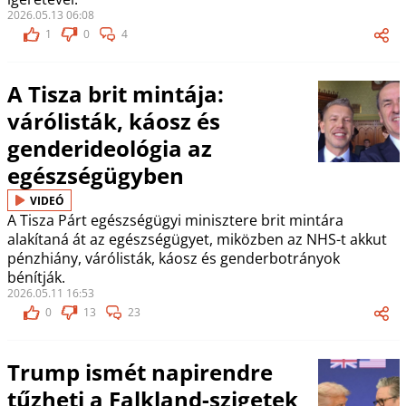
2026.05.13 06:08
1
0
4
A Tisza brit mintája:
várólisták, káosz és
genderideológia az
egészségügyben
VIDEÓ
A Tisza Párt egészségügyi minisztere brit mintára
alakítaná át az egészségügyet, miközben az NHS-t akkut
pénzhiány, várólisták, káosz és genderbotrányok
bénítják.
2026.05.11 16:53
0
13
23
Trump ismét napirendre
tűzheti a Falkland-szigetek