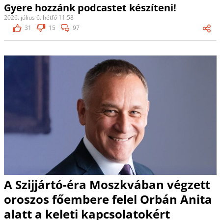
Gyere hozzánk podcastet készíteni!
2026. július 6. hétfő 11:58
31
15
97
A Szijjártó-éra Moszkvában végzett
oroszos főembere felel Orbán Anita
alatt a keleti kapcsolatokért