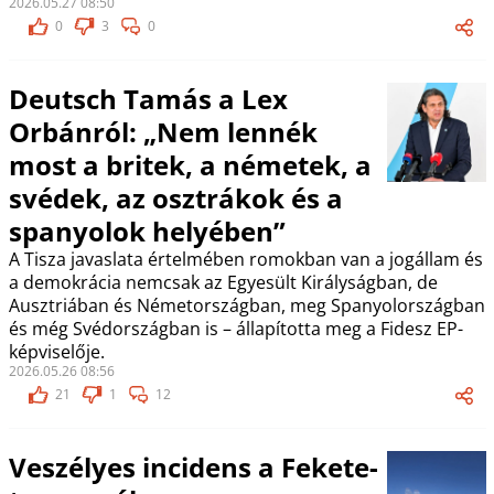
2026.05.27 08:50
0
3
0
Deutsch Tamás a Lex
Orbánról: „Nem lennék
most a britek, a németek, a
svédek, az osztrákok és a
spanyolok helyében”
A Tisza javaslata értelmében romokban van a jogállam és
a demokrácia nemcsak az Egyesült Királyságban, de
Ausztriában és Németországban, meg Spanyolországban
és még Svédországban is – állapította meg a Fidesz EP-
képviselője.
2026.05.26 08:56
21
1
12
Veszélyes incidens a Fekete-