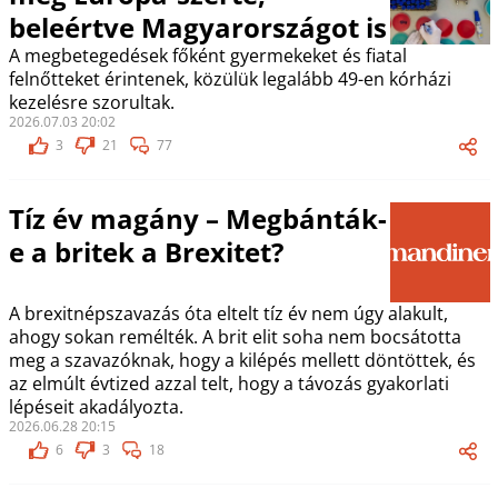
beleértve Magyarországot is
A megbetegedések főként gyermekeket és fiatal
felnőtteket érintenek, közülük legalább 49-en kórházi
kezelésre szorultak.
2026.07.03 20:02
3
21
77
Tíz év magány – Megbánták-
e a britek a Brexitet?
A brexitnépszavazás óta eltelt tíz év nem úgy alakult,
ahogy sokan remélték. A brit elit soha nem bocsátotta
meg a szavazóknak, hogy a kilépés mellett döntöttek, és
az elmúlt évtized azzal telt, hogy a távozás gyakorlati
lépéseit akadályozta.
2026.06.28 20:15
6
3
18