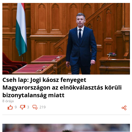
Cseh lap: Jogi káosz fenyeget
Magyarországon az elnökválasztás körüli
bizonytalanság miatt
8 órája
9
3
219