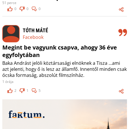
51 perce
0
0
0
TÓTH MÁTÉ
Facebook
Megint be vagyunk csapva, ahogy 36 éve
egyfolytában
Baka Andrást jelöli köztársasági elnöknek a Tisza ...ami
azt jelenti, hogy ő is lesz az államfő. Innentől minden csak
ócska formaság, abszolút filmszínház.
1 órája
2
1
5