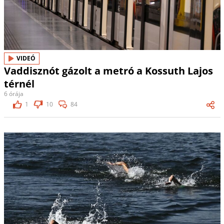
VIDEÓ
Vaddisznót gázolt a metró a Kossuth Lajos
térnél
6 órája
1
10
84