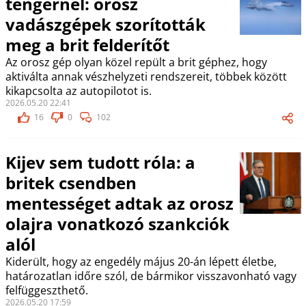
tengernél: orosz
vadászgépek szorították
meg a brit felderítőt
Az orosz gép olyan közel repült a brit géphez, hogy
aktiválta annak vészhelyzeti rendszereit, többek között
kikapcsolta az autopilotot is.
2026.05.20 22:41
16
0
102
Kijev sem tudott róla: a
britek csendben
mentességet adtak az orosz
olajra vonatkozó szankciók
alól
Kiderült, hogy az engedély május 20-án lépett életbe,
határozatlan időre szól, de bármikor visszavonható vagy
felfüggeszthető.
2026.05.20 17:59