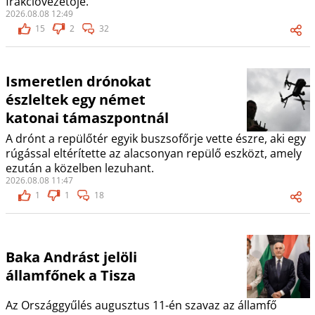
frakcióvezetője.
2026.08.08 12:49
15
2
32
Ismeretlen drónokat
észleltek egy német
katonai támaszpontnál
A drónt a repülőtér egyik buszsofőrje vette észre, aki egy
rúgással eltérítette az alacsonyan repülő eszközt, amely
ezután a közelben lezuhant.
2026.08.08 11:47
1
1
18
Baka Andrást jelöli
államfőnek a Tisza
Az Országgyűlés augusztus 11-én szavaz az államfő