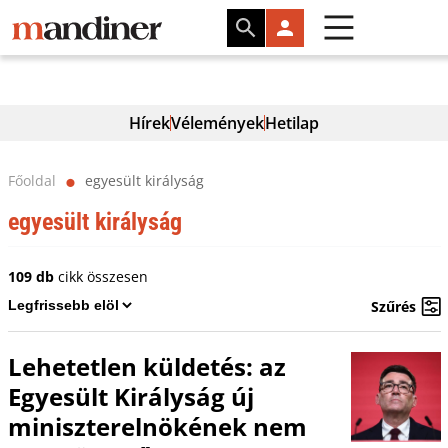
Hírek
Vélemények
Hetilap
Főoldal
egyesült királyság
⬤
egyesült királyság
109 db
cikk összesen
Szűrés
Lehetetlen küldetés: az
Egyesült Királyság új
miniszterelnökének nem