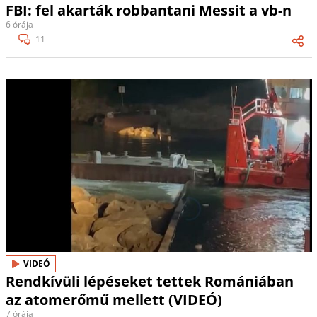
FBI: fel akarták robbantani Messit a vb-n
6 órája
11
VIDEÓ
Rendkívüli lépéseket tettek Romániában
az atomerőmű mellett (VIDEÓ)
7 órája