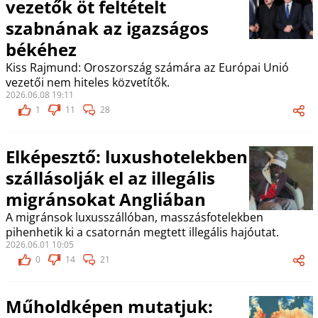
vezetők öt feltételt
szabnának az igazságos
békéhez
Kiss Rajmund: Oroszország számára az Európai Unió
vezetői nem hiteles közvetítők.
2026.06.08 19:11
1
11
28
Elképesztő: luxushotelekben
szállásolják el az illegális
migránsokat Angliában
A migránsok luxusszállóban, masszásfotelekben
pihenhetik ki a csatornán megtett illegális hajóutat.
2026.06.01 10:05
0
14
21
Műholdképen mutatjuk: