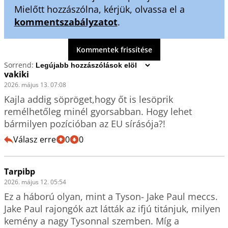
Mielőtt hozzászólna, kérjük, olvassa el a
kommentszabályzatot
.
Kommentek frissítése
Sorrend:
vakiki
2026. május 13. 07:08
Kajla addig söpröget,hogy őt is lesöprik 
remélhetőleg minél gyorsabban. Hogy lehet 
bármilyen pozícióban az EU sírásója?!
Válasz erre
0
0
Tarpibp
2026. május 12. 05:54
Ez a háború olyan, mint a Tyson- Jake Paul meccs. 
Jake Paul rajongók azt látták az ifjú titánjuk, milyen 
kemény a nagy Tysonnal szemben. Míg a 