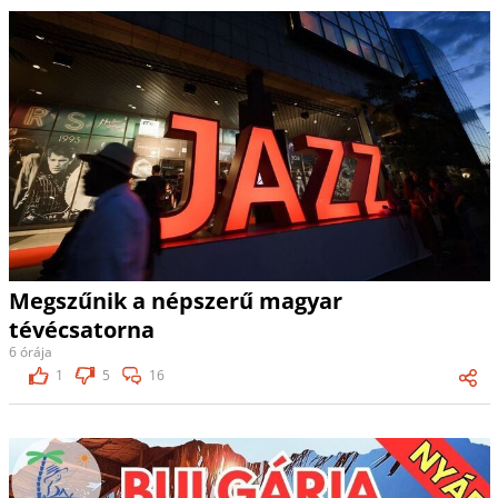
Megszűnik a népszerű magyar
tévécsatorna
6 órája
1
5
16