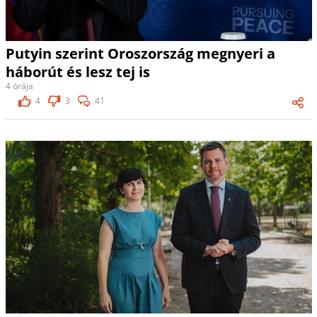
Putyin szerint Oroszország megnyeri a
háborút és lesz tej is
4 órája
4
3
41