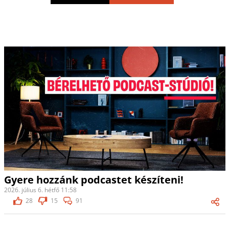
Gyere hozzánk podcastet készíteni!
2026. július 6. hétfő 11:58
28
15
91