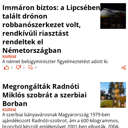
Immáron biztos: a Lipcsében
talált drónon
robbanószerkezet volt,
rendkívüli riasztást
rendeltek el
Németországban
Külföld
A német belügyminiszter figyelmeztetést adott ki.
0
0
8
Megrongálták Radnóti
Miklós szobrát a szerbiai
Borban
Külföld
A szerbiai bányavárosnak Magyarország 1979-ben
ajándékozott Radnóti-szobrot, ám a 600 kilogrammos,
bronzból készült emlékművet 2001-ben ellopták. 2004-