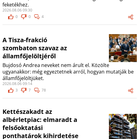
feketékhez.
2026.08.06 09:30
0
0
4
A Tisza-frakció
szombaton szavaz az
államfőjelöltjéről
Bujdosó Andrea neveket nem árult el. Közölte
ugyanakkor: még egyeztetnek arról, hogyan mutatják be
államfőjelöltjüket.
2026.08.06 09:14
3
7
78
Kettészakadt az
albérletpiac: elmaradt a
felsőoktatási
ponthatárok kihirdetése