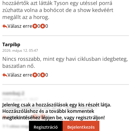
hozzáértők azt látták Tyson egy utéssel porrá 
zúzhatta volna a bohócot de a show kedvéért 
megállt az a horog.
Válasz erre
0
0
Tarpibp
2026. május 12. 05:47
Nincs rosszabb, mint egy havi ciklusban idegbeteg, 
baszatlan nő.
Válasz erre
0
0
nembaj-2
2026. május 11. 18:27
Jelenleg csak a hozzászólások egy kis részét látja.
Tulajdonképpen mi az a  "Kaja Kallas"? 
Hozzászóláshoz és a további kommentek
Válasz erre
0
0
megtekintéséhez lépjen be, vagy regisztráljon!
1 válasz megtekintése
Regisztráció
Bejelentkezés