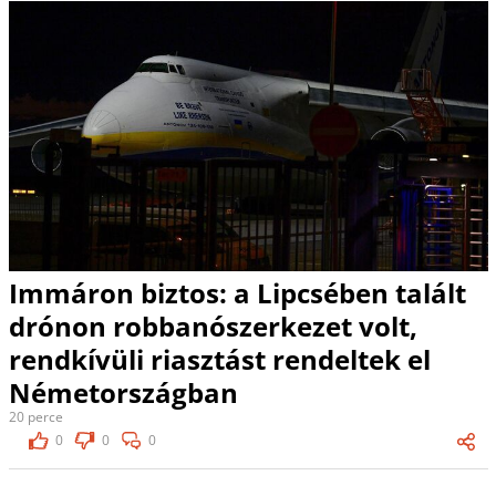
Immáron biztos: a Lipcsében talált
drónon robbanószerkezet volt,
rendkívüli riasztást rendeltek el
Németországban
20 perce
0
0
0