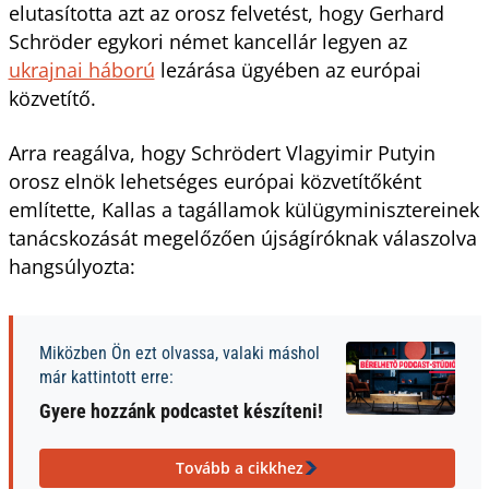
elutasította azt az orosz felvetést, hogy Gerhard
Schröder egykori német kancellár legyen az
ukrajnai háború
lezárása ügyében az európai
közvetítő.
Arra reagálva, hogy Schrödert Vlagyimir Putyin
orosz elnök lehetséges európai közvetítőként
említette, Kallas a tagállamok külügyminisztereinek
tanácskozását megelőzően újságíróknak válaszolva
hangsúlyozta:
Miközben Ön ezt olvassa, valaki máshol
már kattintott erre:
Gyere hozzánk podcastet készíteni!
Tovább a cikkhez