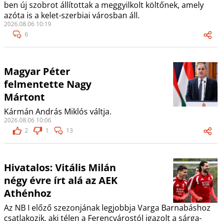
ben új szobrot állítottak a meggyilkolt költőnek, amely
azóta is a kelet-szerbiai városban áll.
2026.08.06 10:19
6
Magyar Péter
felmentette Nagy
Mártont
Kármán András Miklós váltja.
2026.08.06 10:06
2
1
13
Hivatalos: Vitális Milán
négy évre írt alá az AEK
Athénhoz
Az NB I előző szezonjának legjobbja Varga Barnabáshoz
csatlakozik, aki télen a Ferencvárostól igazolt a sárga-