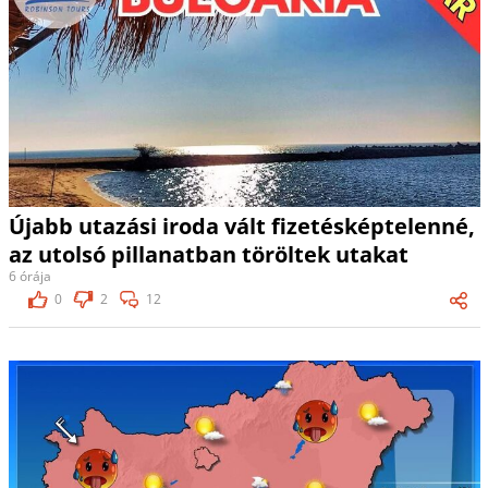
Újabb utazási iroda vált fizetésképtelenné,
az utolsó pillanatban töröltek utakat
6 órája
0
2
12