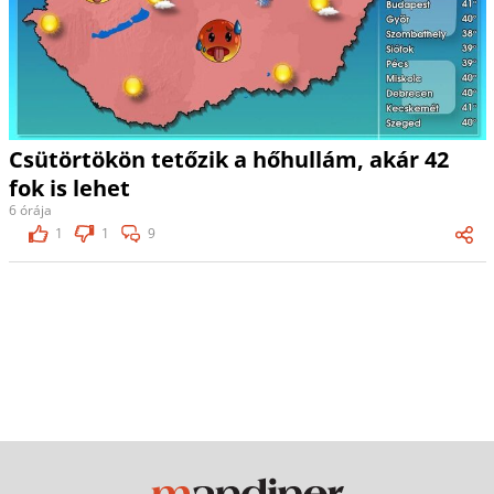
Csütörtökön tetőzik a hőhullám, akár 42
fok is lehet
6 órája
1
1
9