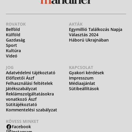
ROVATOK
AKTÁK
Belföld
Egymillió Találkozás Napja
Külföld
Választás 2024
Gazdaság
Háború Ukrajnában
Sport
Kultúra
Videó
JOG
KAPCSOLAT
Adatvédelmi tájékoztató
Gyakori kérdések
Előfizetői Ászf
Impresszum
Felhasználási feltételek
Médiaajánlat
Játékszabályzat
Sütibeállítások
Reklámszolgáltatásokra
vonatkozó Ászf
Sütitájékoztató
Kommentelési szabályzat
KÖVESS MINKET
Facebook
Instagram