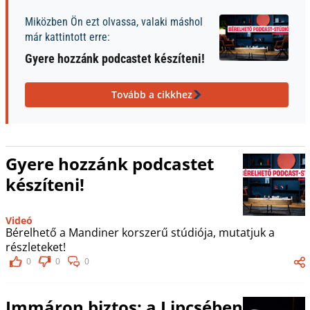
Miközben Ön ezt olvassa, valaki máshol
már kattintott erre:
Gyere hozzánk podcastet készíteni!
Tovább a cikkhez
Gyere hozzánk podcastet
készíteni!
Videó
Bérelhető a Mandiner korszerű stúdiója, mutatjuk a
részleteket!
0
0
0
Immáron biztos: a Lipcsében