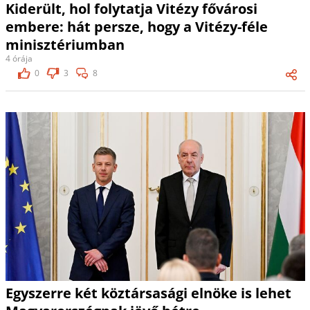
Kiderült, hol folytatja Vitézy fővárosi
embere: hát persze, hogy a Vitézy-féle
minisztériumban
4 órája
0
3
8
Egyszerre két köztársasági elnöke is lehet