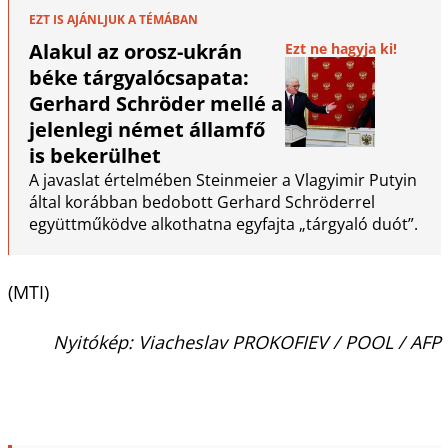
EZT IS AJÁNLJUK A TÉMÁBAN
Alakul az orosz-ukrán
Ezt ne hagyja ki!
béke tárgyalócsapata:
Gerhard Schröder mellé a
jelenlegi német államfő
is bekerülhet
A javaslat értelmében Steinmeier a Vlagyimir Putyin
által korábban bedobott Gerhard Schröderrel
együttműködve alkothatna egyfajta „tárgyaló duót”.
(MTI)
Nyitókép: Viacheslav PROKOFIEV / POOL / AFP