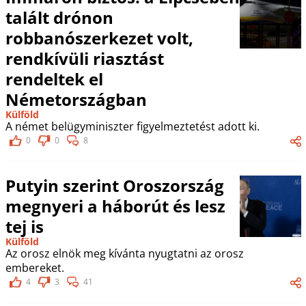
talált drónon
robbanószerkezet volt,
rendkívüli riasztást
rendeltek el
Németországban
Külföld
A német belügyminiszter figyelmeztetést adott ki.
0
0
8
Putyin szerint Oroszország
megnyeri a háborút és lesz
tej is
Külföld
Az orosz elnök meg kívánta nyugtatni az orosz
embereket.
4
3
41