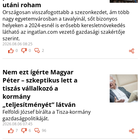
utáni roham
Országosan visszafogottabb a szezonkezdet, ám több
nagy egyetemvárosban a tavalyinál, sőt bizonyos
helyeken a 2024-esnél is erősebb keresletnövekedés
látható az ingatlan.com vezető gazdasági szakértője
szerint.
2026.08.06 08:25
0
0
2
Nem ezt ígérte Magyar
Péter – szkeptikus lett a
tiszás vállalkozó a
kormány
„teljesítményét” látván
Felföldi József bírálta a Tisza-kormány
gazdaságpolitikáját.
2026.08.06 07:45
7
6
96