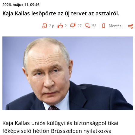
2026. május 11. 09:46
Kaja Kallas lesöpörte az új tervet az asztalról.
2
p
2
27
58
Mentés
Kaja Kallas uniós külügyi és biztonságpolitikai
főképviselő hétfőn Brüsszelben nyilatkozva