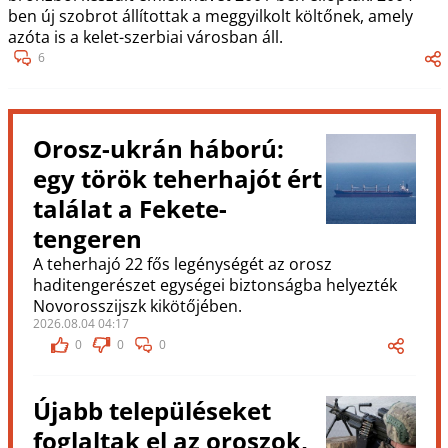
ben új szobrot állítottak a meggyilkolt költőnek, amely
azóta is a kelet-szerbiai városban áll.
6
Orosz-ukrán háború:
egy török teherhajót ért
találat a Fekete-
tengeren
A teherhajó 22 fős legénységét az orosz
haditengerészet egységei biztonságba helyezték
Novorosszijszk kikötőjében.
2026.08.04 04:17
0
0
0
Újabb településeket
foglaltak el az oroszok,