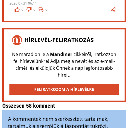
2026.07.31 06:11
0
0
0
HÍRLEVÉL-FELIRATKOZÁS
Ne maradjon le a
Mandiner
cikkeiről, iratkozzon
fel hírlevelünkre! Adja meg a nevét és az e-mail-
címét, és elküldjük Önnek a nap legfontosabb
híreit.
FELIRATKOZOM A HÍRLEVÉLRE
Összesen 58 komment
A kommentek nem szerkesztett tartalmak,
tartalmuk a szerzőjük álláspontját tükrözi.