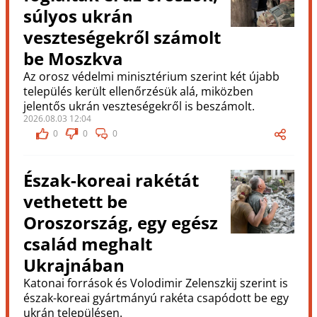
súlyos ukrán
veszteségekről számolt
be Moszkva
Az orosz védelmi minisztérium szerint két újabb
település került ellenőrzésük alá, miközben
jelentős ukrán veszteségekről is beszámolt.
2026.08.03 12:04
0
0
0
Észak-koreai rakétát
vethetett be
Oroszország, egy egész
család meghalt
Ukrajnában
Katonai források és Volodimir Zelenszkij szerint is
észak-koreai gyártmányú rakéta csapódott be egy
ukrán településen.