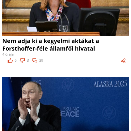
Nem adja ki a kegyelmi aktákat a
Forsthoffer-féle államfői hivatal
4 órája
6
3
39