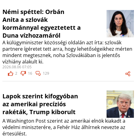
Némi spéttel: Orbán
Anita a szlovák
kormánnyal egyeztetett a
Duna vízhozamáról
A külügyminiszter közösségi oldalán azt írta: szlovák
partnere ígéretet tett arra, hogy lehetőségeikhez mérten
mindent megtesznek, noha Szlovákiában is jelentős
vízhiány alakult ki.
2026.08.06 07:05
2
16
129
Lapok szerint kifogyóban
az amerikai precíziós
rakéták, Trump kiborult
A Washington Post szerint az amerikai elnök kiakadt a
védelmi miniszterére, a Fehér Ház álhírnek nevezte az
értesülést.