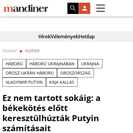
Hírek
Vélemények
Hetilap
Főoldal
Külföld
⬤
HÁBORÚ
HÁBORÚ UKRAJNÁBAN
UKRAJNA
OROSZ-UKRÁN HÁBORÚ
OROSZORSZÁG
VLAGYIMIR PUTYIN
KAJA KALLAS
Ez nem tartott sokáig: a
békekötés előtt
keresztülhúzták Putyin
számításait