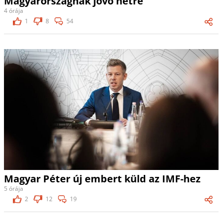
Magyarországnak jövő hétre
4 órája
1
8
54
Magyar Péter új embert küld az IMF-hez
5 órája
2
12
19