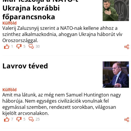
Ukrajna korábbi
főparancsnoka
Külföld
Valerij Zaluzsnyij szerint a NATO-nak kellene ahhoz a
szinthez alkalmazkodnia, ahogyan Ukrajna háborút vív
Oroszországgal.
1
5
30
Lavrov téved
Külföld
Amit ma látunk, az még nem Samuel Huntington nagy
háborúja. Nem egységes civilizációk vonulnak fel
egymással szemben, rendezett sorokban, világosan
kijelölt arcvonalakon.
7
5
25