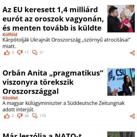
Az EU keresett 1,4 milliárd
eurót az oroszok vagyonán,
és menten tovább is küldte
Külföld
Kárpótolják Ukrajnát Oroszország „szörnyű atrocitásai”
miatt.
3
17
31
Orbán Anita „pragmatikus”
viszonyra törekszik
Oroszországgal
Közélet
A magyar külügyminiszter a Süddeutsche Zeitungnak
adott interjút.
2
34
170
Már leszólja a NATO-t