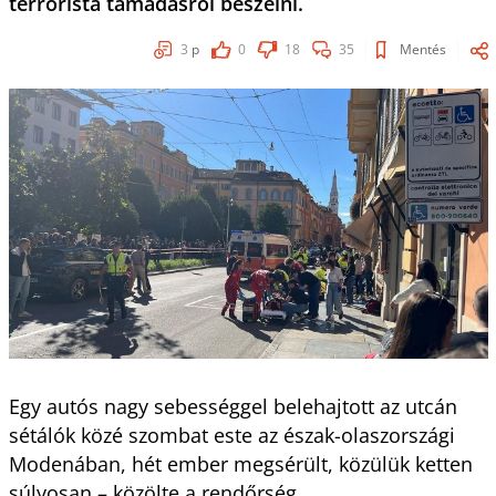
terrorista támadásról beszélni.
3
p
0
18
35
Mentés
Egy autós nagy sebességgel belehajtott az utcán
sétálók közé szombat este az észak-olaszországi
Modenában, hét ember megsérült, közülük ketten
súlyosan – közölte a rendőrség.