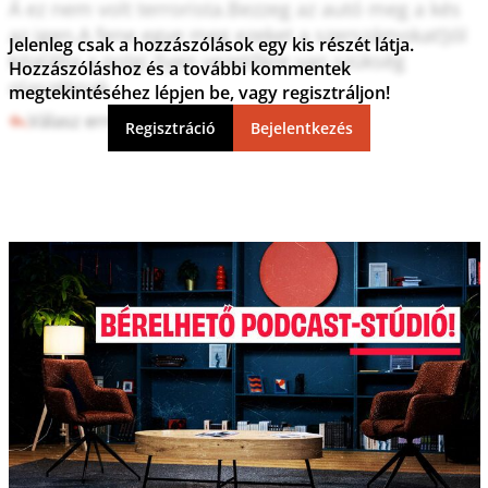
Á ez nem volt terrorista.Bezzeg az autó meg a kés 
az igen.A fene egye meg ezeket a szerszámokat!Jól 
Jelenleg csak a hozzászólások egy kis részét látja.
kitalálta a polgi.Ilyen vezetőkre van szükség 
Hozzászóláshoz és a további kommentek
olaszéknak
megtekintéséhez lépjen be, vagy regisztráljon!
Válasz erre
2
0
Regisztráció
Bejelentkezés