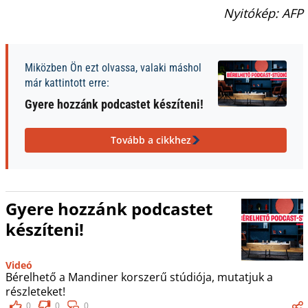
Nyitókép: AFP
Miközben Ön ezt olvassa, valaki máshol
már kattintott erre:
Gyere hozzánk podcastet készíteni!
Tovább a cikkhez
Gyere hozzánk podcastet
készíteni!
Videó
Bérelhető a Mandiner korszerű stúdiója, mutatjuk a
részleteket!
0
0
0