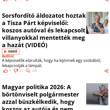
Sorsfordító áldozatot hoztak
a Tisza Párt képviselői:
koszos autóval és lekapcsolt
villanyokkal mentették meg
a hazát (VIDEÓ)
VIDEÓ
Belföld
A képviselők elárulták, hogy ha kijönnek egy szobából,
lekapcsolják a lámpát.
1
31
125
Magyar politika 2026: A
börtönviselt polgármester
azzal büszkélkedik, hogy
koszos az autója és nem