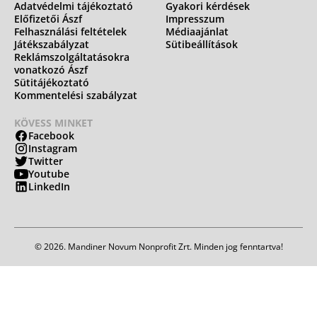
Adatvédelmi tájékoztató
Gyakori kérdések
Előfizetői Ászf
Impresszum
Felhasználási feltételek
Médiaajánlat
Játékszabályzat
Sütibeállítások
Reklámszolgáltatásokra
vonatkozó Ászf
Sütitájékoztató
Kommentelési szabályzat
KÖVESS MINKET
Facebook
Instagram
Twitter
Youtube
LinkedIn
© 2026. Mandiner Novum Nonprofit Zrt. Minden jog fenntartva!