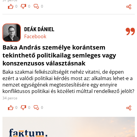
0
0
0
DEÁK DÁNIEL
Facebook
Baka András személye korántsem
tekinthető politikailag semleges vagy
konszenzusos választásnak
Baka szakmai felkészültségét nehéz vitatni, de éppen
ezért a valódi politikai kérdés most az: alkalmas lehet-e a
nemzet egységének megtestesítésére egy ennyire
konfliktusos politikai és közéleti múlttal rendelkező jelölt?
34 perce
0
0
0