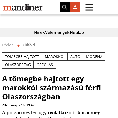
Hírek
Vélemények
Hetilap
Főoldal
Külföld
⬤
TÖMEGBE HAJTOTT
MAROKKÓI
AUTÓ
MODENA
OLASZORSZÁG
GÁZOLÁS
A tömegbe hajtott egy
marokkói származású férfi
Olaszországban
2026. május 16. 19:42
A polgármester úgy nyilatkozott: korai még