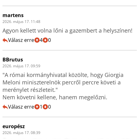
martens
2026. május 17. 11:48
Agyon kellett volna lőni a gazembert a helyszínen!
Válasz erre
4
0
BBrutus
2026. május 17. 09:59
"A római kormányhivatal közölte, hogy Giorgia 
Meloni miniszterelnök percről percre követi a 
merénylet részleteit."

Nem követni kellene, hanem megelőzni. 
Válasz erre
1
0
europész
2026. május 17. 08:39