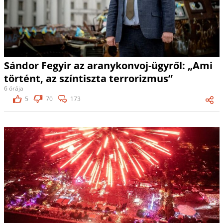
Sándor Fegyir az aranykonvoj-ügyről: „Ami
történt, az színtiszta terrorizmus”
6 órája
5
70
173