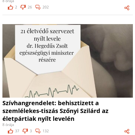
8 órája
2
26
202
Szívhangrendelet: behisztizett a
szemlélekes-tiszás Szőnyi Szilárd az
életpártiak nyílt levelén
8 órája
37
3
132