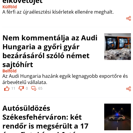
elkövetőjét
Külföld
A férfi az újraélesztési kísérletek ellenére meghalt.
Nem kommentálja az Audi
Hungaria a győri gyár
bezárásáról szóló német
sajtóhírt
Belföld
Az Audi Hungaria hazánk egyik legnagyobb exportőre és
árbevételű vállalata.
11
0
65
Autósüldözés
Székesfehérváron: két
rendőr is megsérült a 17