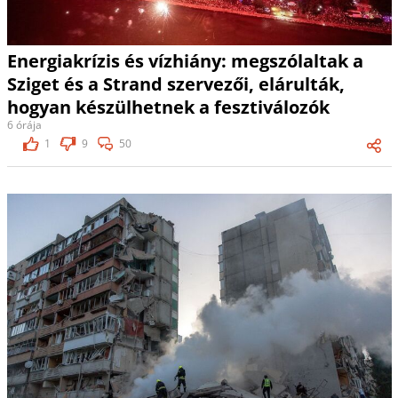
Energiakrízis és vízhiány: megszólaltak a
Sziget és a Strand szervezői, elárulták,
hogyan készülhetnek a fesztiválozók
6 órája
1
9
50