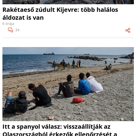
Rakétaeső zúdult Kijevre: több halálos
áldozat is van
6 órája
34
Itt a spanyol válasz: visszaállítják az
Olaszországból érkezők ellenőrzését a