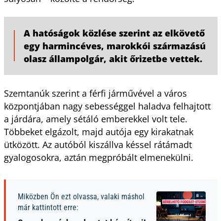
A hatóságok közlése szerint az elkövető
egy harmincéves, marokkói származású
olasz állampolgár, akit őrizetbe vettek.
Szemtanúk szerint a férfi járművével a város
központjában nagy sebességgel haladva felhajtott
a járdára, amely sétáló emberekkel volt tele.
Többeket elgázolt, majd autója egy kirakatnak
ütközött. Az autóból kiszállva késsel rátámadt
gyalogosokra, aztán megpróbált elmenekülni.
Miközben Ön ezt olvassa, valaki máshol
már kattintott erre: