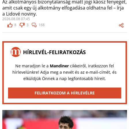
Az alkotmányos bizonytalanság miatt jogi káosz fenyeget,
amit csak egy új alkotmány elfogadása oldhatna fel – írja
a Lidové noviny.
2026.08.08 07:45
8
3
168
HÍRLEVÉL-FELIRATKOZÁS
Ne maradjon le a
Mandiner
cikkeiről, iratkozzon fel
hírlevelünkre! Adja meg a nevét és az e-mail-címét, és
elküldjük Önnek a nap legfontosabb híreit.
FELIRATKOZOM A HÍRLEVÉLRE