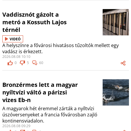
Vaddisznót gázolt a
metró a Kossuth Lajos
térnél
VIDEÓ
A helyszínre a fővárosi hivatásos tűzoltók mellett egy
vadász is érkezett.
2026.08.08 10:10
0
5
60
Bronzérmes lett a magyar
nyíltvízi váltó a párizsi
vizes Eb-n
A magyarok hét éremmel zárták a nyíltvízi
úszóversenyeket a francia fővárosban zajló
kontinensviadalon.
2026.08.08 09:29