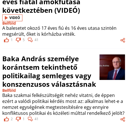
éves fiatal ámokfutása
következtében (VIDEÓ)
VIDEÓ
Belföld
A balesetet okozó 17 éves fiú és 16 éves utasa szintén
megsérült, őket is kórházba vitték.
1
5
41
Baka András személye
korántsem tekinthető
politikailag semleges vagy
konszenzusos választásnak
Belföld
Baka szakmai felkészültségét nehéz vitatni, de éppen
ezért a valódi politikai kérdés most az: alkalmas lehet-e a
nemzet egységének megtestesítésére egy ennyire
konfliktusos politikai és közéleti múlttal rendelkező jelölt?
2
1
41