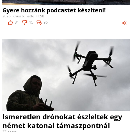
Gyere hozzánk podcastet készíteni!
2026. július 6. hétfő 11:58
31
15
96
Ismeretlen drónokat észleltek egy
német katonai támaszpontnál
37 perce