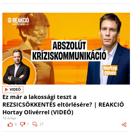
VIDEÓ
Ez már a lakossági teszt a
REZSICSÖKKENTÉS eltörlésére? | REAKCIÓ
Hortay Olivérrel (VIDEÓ)
16 órája
6
1
27