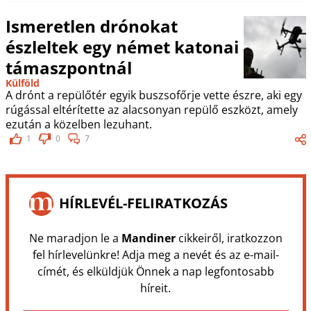
Ismeretlen drónokat
észleltek egy német katonai
támaszpontnál
Külföld
A drónt a repülőtér egyik buszsofőrje vette észre, aki egy
rúgással eltérítette az alacsonyan repülő eszközt, amely
ezután a közelben lezuhant.
1
0
7
HÍRLEVÉL-FELIRATKOZÁS
Ne maradjon le a
Mandiner
cikkeiről, iratkozzon
fel hírlevelünkre! Adja meg a nevét és az e-mail-
címét, és elküldjük Önnek a nap legfontosabb
híreit.