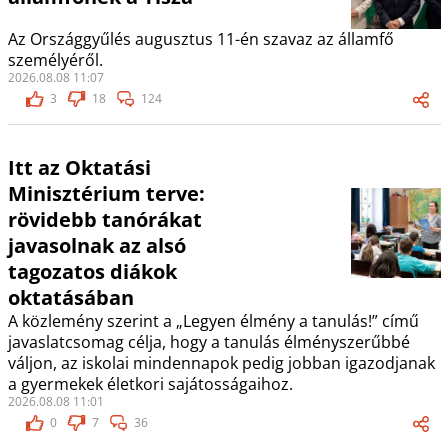
Az Országgyűlés augusztus 11-én szavaz az államfő
személyéről.
2026.08.08 11:07
3
18
124
Itt az Oktatási
Minisztérium terve:
rövidebb tanórákat
javasolnak az alsó
tagozatos diákok
oktatásában
A közlemény szerint a „Legyen élmény a tanulás!” című
javaslatcsomag célja, hogy a tanulás élményszerűbbé
váljon, az iskolai mindennapok pedig jobban igazodjanak
a gyermekek életkori sajátosságaihoz.
2026.08.08 11:01
0
7
36