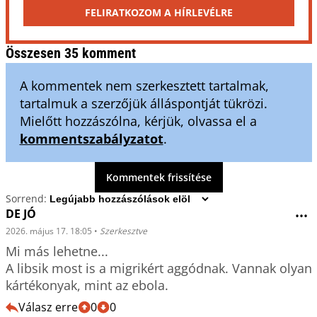
FELIRATKOZOM A HÍRLEVÉLRE
Összesen 35 komment
A kommentek nem szerkesztett tartalmak,
tartalmuk a szerzőjük álláspontját tükrözi.
Mielőtt hozzászólna, kérjük, olvassa el a
kommentszabályzatot
.
Kommentek frissítése
Sorrend:
DE JÓ
•••
2026. május 17. 18:05
•
Szerkesztve
Mi más lehetne...

A libsik most is a migrikért aggódnak. Vannak olyan 
kártékonyak, mint az ebola.
Válasz erre
0
0