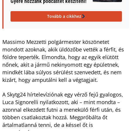
Gyere hozzánk podcastet készíteni!
Tovább a cikkhez
Massimo Mezzetti polgármester köszönetet
mondott azoknak, akik üldözőbe vették a férfit, és
földre teperték. Elmondta, hogy az egyik elütött
nőnek, akit a jármű nekinyomott egy épületnek,
mindkét lába súlyos sérülést szenvedett, és nem
kizárt, hogy amputálni kell a végtagjait.
A Skytg24 hírtelevíziónak egy vérző fejű gyalogos,
Luca Signorelli nyilatkozott, aki – mint mondta –
azonnal elkezdett futni a menekülő férfi után, és
többen csatlakoztak hozzá. Megpróbálta őt
ártalmatlanná tenni, de a késsel őt is