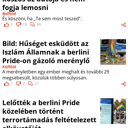
fogja lemosni
Belföld
És köszöni, ha „Te sem most teszed”.
3
19
69
Bild: Hűséget esküdött az
Iszlám Államnak a berlini
Pride-on gázoló merénylő
Külföld
A merényletben egy ember meghalt és további 29
megsebesült, közülük többen súlyosan.
1
2
21
Lelőtték a berlini Pride
közelében történt
terrortámadás feltételezett