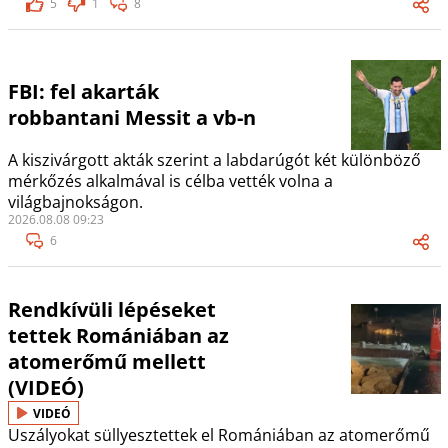
5
1
8
FBI: fel akarták
robbantani Messit a vb-n
A kiszivárgott akták szerint a labdarúgót két különböző
mérkőzés alkalmával is célba vették volna a
világbajnokságon.
2026.08.08 09:23
6
Rendkívüli lépéseket
tettek Romániában az
atomerőmű mellett
(VIDEÓ)
VIDEÓ
Uszályokat süllyesztettek el Romániában az atomerőmű