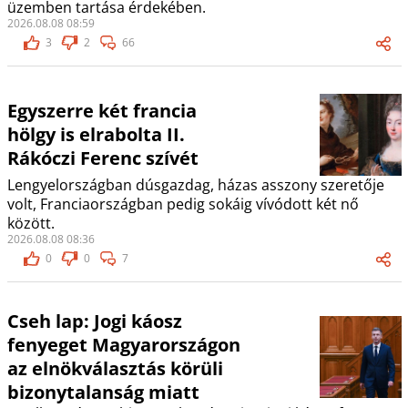
üzemben tartása érdekében.
2026.08.08 08:59
3
2
66
Egyszerre két francia
hölgy is elrabolta II.
Rákóczi Ferenc szívét
Lengyelországban dúsgazdag, házas asszony szeretője
volt, Franciaországban pedig sokáig vívódott két nő
között.
2026.08.08 08:36
0
0
7
Cseh lap: Jogi káosz
fenyeget Magyarországon
az elnökválasztás körüli
bizonytalanság miatt