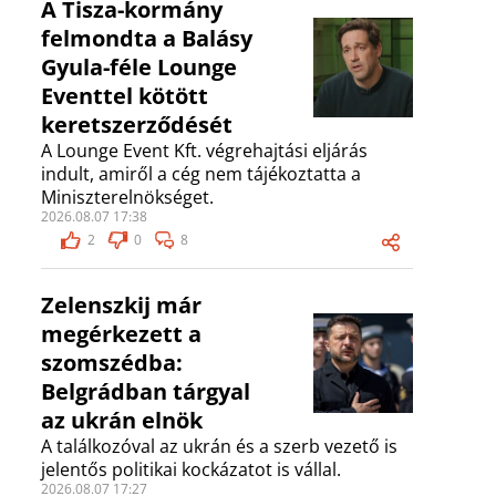
A Tisza-kormány
felmondta a Balásy
Gyula-féle Lounge
Eventtel kötött
keretszerződését
A Lounge Event Kft. végrehajtási eljárás
indult, amiről a cég nem tájékoztatta a
Miniszterelnökséget.
2026.08.07 17:38
2
0
8
Zelenszkij már
megérkezett a
szomszédba:
Belgrádban tárgyal
az ukrán elnök
A találkozóval az ukrán és a szerb vezető is
jelentős politikai kockázatot is vállal.
2026.08.07 17:27