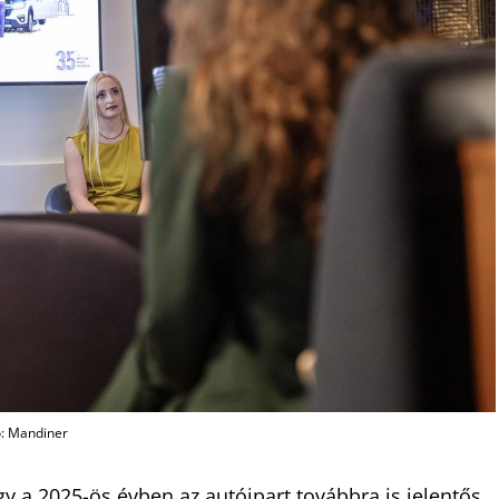
ó: Mandiner
y a 2025-ös évben az autóipart továbbra is jelentős