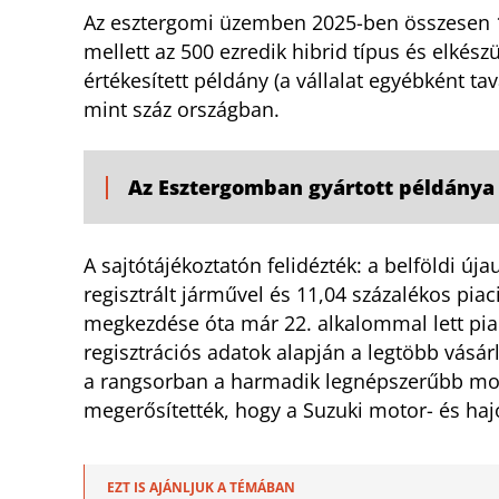
Az esztergomi üzemben 2025-ben összesen 10
mellett az 500 ezredik hibrid típus és elkész
értékesített példány (a vállalat egyébként t
mint száz országban.
Az Esztergomban gyártott példánya 
A sajtótájékoztatón felidézték: a belföldi új
regisztrált járművel és 11,04 százalékos piac
megkezdése óta már 22. alkalommal lett pia
regisztrációs adatok alapján a legtöbb vásár
a rangsorban a harmadik legnépszerűbb model
megerősítették, hogy a Suzuki motor- és hajó
EZT IS AJÁNLJUK A TÉMÁBAN