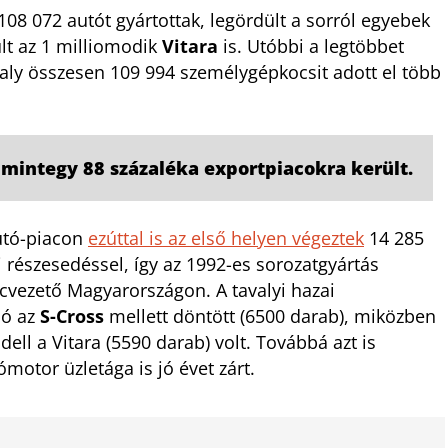
8 072 autót gyártottak, legördült a sorról egyebek
ült az 1 milliomodik
Vitara
is. Utóbbi a legtöbbet
avaly összesen 109 994 személygépkocsit adott el több
mintegy 88 százaléka exportpiacokra került.
autó-piacon
ezúttal is az első helyen végeztek
14 285
i részesedéssel, így az 1992-es sorozatgyártás
cvezető Magyarországon. A tavalyi hazai
ló az
S-Cross
mellett döntött (6500 darab), miközben
l a Vitara (5590 darab) volt. Továbbá azt is
motor üzletága is jó évet zárt.