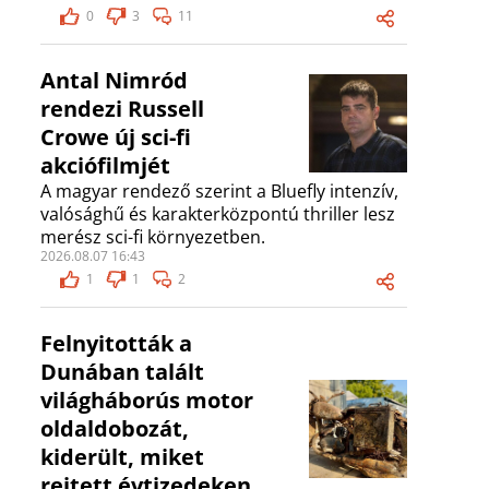
0
3
11
Antal Nimród
rendezi Russell
Crowe új sci-fi
akciófilmjét
A magyar rendező szerint a Bluefly intenzív,
valósághű és karakterközpontú thriller lesz
merész sci-fi környezetben.
2026.08.07 16:43
1
1
2
Felnyitották a
Dunában talált
világháborús motor
oldaldobozát,
kiderült, miket
rejtett évtizedeken