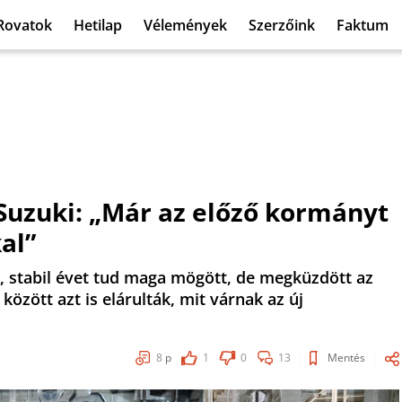
Rovatok
Hetilap
Vélemények
Szerzőink
Faktum
 Suzuki: „Már az előző kormányt
al”
, stabil évet tud maga mögött, de megküzdött az
özött azt is elárulták, mit várnak az új
8
p
1
0
13
Mentés