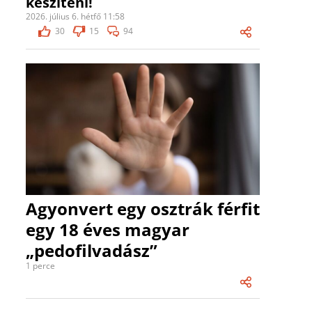
készíteni!
2026. július 6. hétfő 11:58
30
15
94
Agyonvert egy osztrák férfit
egy 18 éves magyar
„pedofilvadász”
1 perce