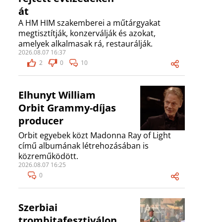
át
A HM HIM szakemberei a műtárgyakat
megtisztítják, konzerválják és azokat,
amelyek alkalmasak rá, restaurálják.
2026.08.07 16:37
2
0
10
Elhunyt William
Orbit Grammy-díjas
producer
Orbit egyebek közt Madonna Ray of Light
című albumának létrehozásában is
közreműködött.
2026.08.07 16:25
0
Szerbiai
trombitafesztiválon