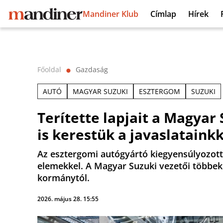
Mandiner Klub
Címlap
Hírek
Főoldal
Gazdaság
⬤
AUTÓ
MAGYAR SUZUKI
ESZTERGOM
SUZUKI
Terítette lapjait a Magyar
is kerestük a javaslatainkk
Az esztergomi autógyártó kiegyensúlyozott
elemekkel. A Magyar Suzuki vezetői többek k
kormánytól.
2026. május 28. 15:55