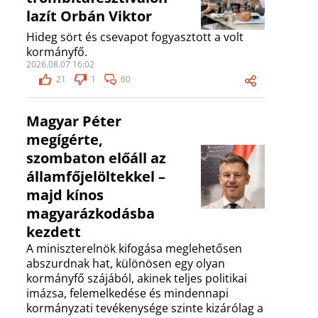
lazít Orbán Viktor
Hideg sört és csevapot fogyasztott a volt
kormányfő.
2026.08.07 16:02
21
1
60
Magyar Péter
megígérte,
szombaton előáll az
államfőjelöltekkel –
majd kínos
magyarázkodásba
kezdett
A miniszterelnök kifogása meglehetősen
abszurdnak hat, különösen egy olyan
kormányfő szájából, akinek teljes politikai
imázsa, felemelkedése és mindennapi
kormányzati tevékenysége szinte kizárólag a