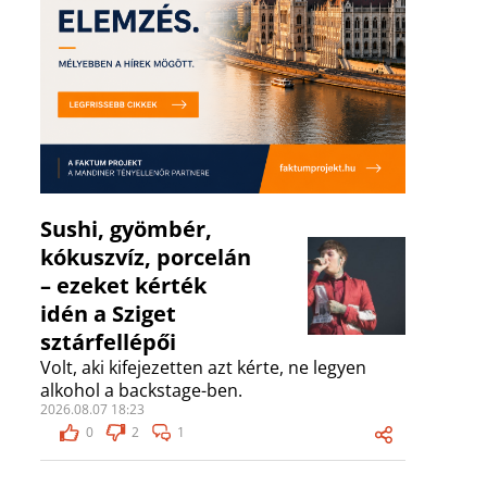
Sushi, gyömbér,
kókuszvíz, porcelán
– ezeket kérték
idén a Sziget
sztárfellépői
Volt, aki kifejezetten azt kérte, ne legyen
alkohol a backstage-ben.
2026.08.07 18:23
0
2
1