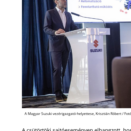
A Magyar Suzuki vezérigazgató-helyettese, Krisztián Róbert / Fot
A csütörtöki sajtóeseményen elhangzott, hog