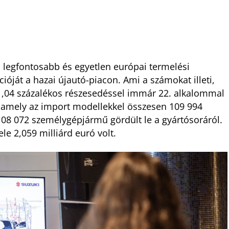
 legfontosabb és egyetlen európai termelési
ióját a hazai újautó-piacon. Ami a számokat illeti,
11,04 százalékos részesedéssel immár 22. alkalommal
t, amely az import modellekkel összesen 109 994
 108 072 személygépjármű gördült le a gyártósoráról.
le 2,059 milliárd euró volt.