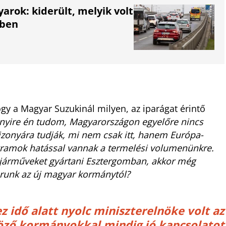
arok: kiderült, melyik volt
-ben
ogy a Magyar Suzukinál milyen, az iparágat érintő
yire én tudom, Magyarországon egyelőre nincs
zonyára tudják, mi nem csak itt, hanem Európa-
rogramok hatással vannak a termelési volumenünkre.
 járműveket gyártani Esztergomban, akkor még
árunk az új magyar kormánytól?
ez idő alatt nyolc miniszterelnöke volt az
öző kormányokkal mindig jó kapcsolatot