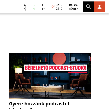
35°C
08. 07.
Ft
26°C
Ft
PÉNTEK
Gyere hozzánk podcastet