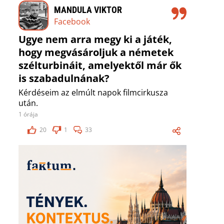
MANDULA VIKTOR
Facebook
Ugye nem arra megy ki a játék,
hogy megvásároljuk a németek
szélturbináit, amelyektől már ők
is szabadulnának?
Kérdéseim az elmúlt napok filmcirkusza
után.
1 órája
20
1
33