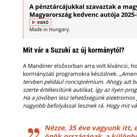
A pénztárcájukkal szavaztak a magy
Magyarország kedvenc autója 2025
VIDEÓ
Made in Hungary.
Mit vár a Suzuki az új kormánytól?
A Mandiner elsősorban arra volt kíváncsi, h
kormányzati programokra készülnek.
„Amenn
tervben például roncsprémium. Ahogy azt bi
szerte értékesítünk autókat, így az ilyen p
Ha a jövőben lesz lehetőségünk elektromos
nagyobb befolyással lesznek rá. Hogy mit v
Nézze, 35 éve vagyunk itt, 
önök országának, a különb