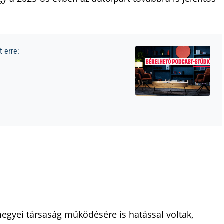
 erre:
gyei társaság működésére is hatással voltak,