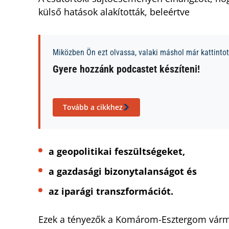
külső hatások alakították, beleértve
Miközben Ön ezt olvassa, valaki máshol már kattintott
Gyere hozzánk podcastet készíteni!
Tovább a cikkhez
a geopolitikai feszültségeket,
a gazdasági bizonytalanságot és
az iparági transzformációt.
Ezek a tényezők a Komárom-Esztergom várme