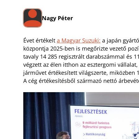
Nagy Péter
Évet értékelt
a Magyar Suzuki:
a japán gyártó
központja 2025-ben is megőrizte vezető pozíc
tavaly 14 285 regisztrált darabszámmal és 
végzett az élen itthon az esztergomi vállala
járművet értékesített világszerte, miközben
A cég értékesítésből származó nettó árbevéte