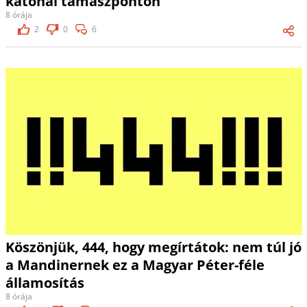
katonai támaszponton
8 órája
2
0
6
Köszönjük, 444, hogy megírtátok: nem túl jó
a Mandinernek ez a Magyar Péter-féle
államosítás
8 órája