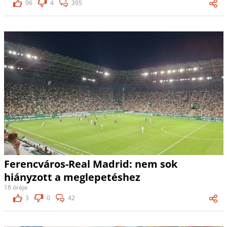
96
4
395
Ferencváros-Real Madrid: nem sok
hiányzott a meglepetéshez
18 órája
3
0
42