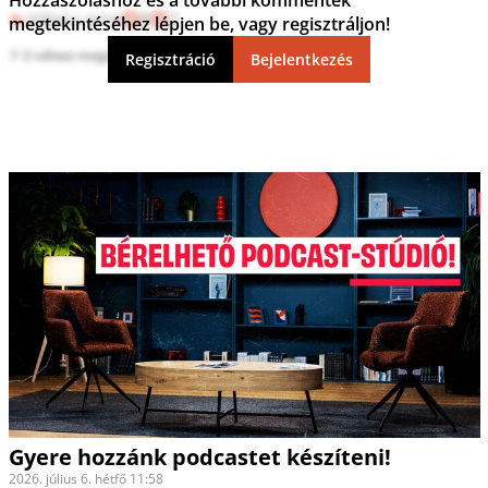
Válasz erre
8
2
megtekintéséhez lépjen be, vagy regisztráljon!
2 válasz megtekintése
Regisztráció
Bejelentkezés
Gyere hozzánk podcastet készíteni!
2026. július 6. hétfő 11:58