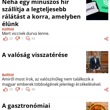
Néha egy mínuszos hír
szállítja a legteljesebb
rálátást a korra, amelyben
élünk
Külföld
Mert viccnek durva lenne.
22
1
43
A valóság visszatérése
Belföld
Amiről most írok, az valószínűleg nem találkozik a
magyar emberek többségének jelenlegi érzékelésével.
33
2
46
A gasztronómiai