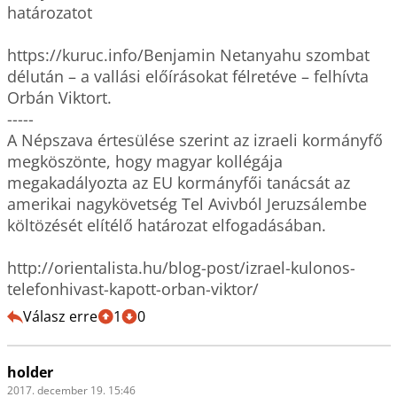
határozatot

https://kuruc.info/Benjamin Netanyahu szombat 
délután – a vallási előírásokat félretéve – felhívta 
Orbán Viktort.

-----

A Népszava értesülése szerint az izraeli kormányfő 
megköszönte, hogy magyar kollégája 
megakadályozta az EU kormányfői tanácsát az 
amerikai nagykövetség Tel Avivból Jeruzsálembe 
költözését elítélő határozat elfogadásában.

http://orientalista.hu/blog-post/izrael-kulonos-
telefonhivast-kapott-orban-viktor/
Válasz erre
1
0
holder
2017. december 19. 15:46