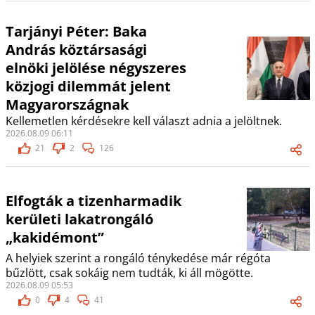
Tarjányi Péter: Baka
András köztársasági
elnöki jelölése négyszeres
közjogi dilemmát jelent
Magyarországnak
Kellemetlen kérdésekre kell választ adnia a jelöltnek.
2026.08.09 06:11
21
2
126
Elfogták a tizenharmadik
kerületi lakatrongáló
„kakidémont”
A helyiek szerint a rongáló ténykedése már régóta
bűzlött, csak sokáig nem tudták, ki áll mögötte.
2026.08.09 05:53
0
4
41