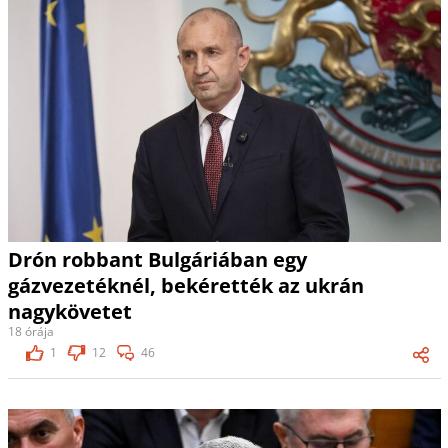
Drón robbant Bulgáriában egy
gázvezetéknél, bekérették az ukrán
nagykövetet
18 órája
1
12
46