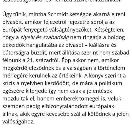
Úgy tűnik, mintha Schmidt kétségbe akarná ejteni
olvasóit, amikor fejezetről fejezetre sorolja az
Európát fenyegető válságtényezőket. Kétségtelen,
hogy a
Nyelv és szabadság
nem ringatja a boldog
békeidők hangulatába az olvasót – kiállásra és
bátorságra buzdít, mert állítása szerint nem szabad
félnünk a 21. századtól. Épp akkor nem, amikor
megkérdőjeleződnek és a válságban a történelem
mérlegére kerülnek az értékeink. A könyv szerint a
krízis a nyelvben kezdődött, de mára a politikum
egészére kiterjedt: így nem csak a jelentések
mozdultak el, hanem emberek tömegei is, velük
szemben pedig elbizonytalanodott európaiak
állnak, akik egyre kevesebb szállal kötődnek a jelen
valóságához.