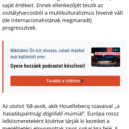
saját értékeit. Ennek ellenkezőjét teszik az
osztályharcosból a multikulturalizmus híveivé vált
(de internacionalistának megmaradt)
progresszívek.
Miközben Ön ezt olvassa, valaki máshol
már kattintott erre:
Gyere hozzánk podcastet készíteni!
Tovább a cikkhez
Az utolsó ’68-asok, akik Houellebecq szavaival „
a
haladáspártiság döglődő múmiái
”, Európa rossz
lelkiismereteként kísértve tárják ki kezeiket a
megélhetési elnyomottak zajos sokasága felé. A