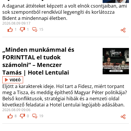
A daganat áttéteket képzett a volt elnök csontjaiban, ami
sok szempontból rendkívül legyengíti és korlátozza
Bident a mindennapi életben.
2026.08.09 09:17
1
1
15
„Minden munkámmal és
FORINTTAL el tudok
számolni” – Menczer
Tamás | Hotel Lentulai
VIDEÓ
Eljött a karakterek ideje. Hol tart a Fidesz, miért torpant
meg a Tisza, és meddig építhető Magyar Péter politikája?
Belső konfliktusok, stratégiai hibák és a nemzeti oldal
következő feladatai a Hotel Lentulai legújabb adásában.
2026.08.09 09:06
8
0
19