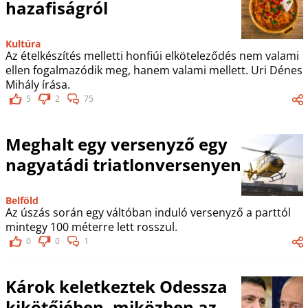
hazafiságról
Kultúra
Az ételkészítés melletti honfiúi elköteleződés nem valami
ellen fogalmazódik meg, hanem valami mellett. Uri Dénes
Mihály írása.
5
2
75
Meghalt egy versenyző egy
nagyatádi triatlonversenyen
Belföld
Az úszás során egy váltóban induló versenyző a parttól
mintegy 100 méterre lett rosszul.
0
0
1
Károk keletkeztek Odessza
kikötőjében, miközben az