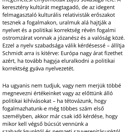
keresztény kultúrát megtagadó, de az idegent
felmagasztaló kulturális relativisták erőszakot
tesznek a fogalmakon, uralmuk alá hajtják a
nyelvet és a politikai korrektség révén fogalmi
ostromzárat vonnak a józanész és a valóság közé.
Ezzel a nyelv szabadsága válik kérdésessé – állítja
Schmidt arra is kitérve: Európa nagy árat fizethet
azért, ha tovább hagyja eluralkodni a politikai
korrektség gyáva nyelvezetét.
Ha ugyanis nem tudjuk, vagy nem merjük többé
megnevezni értékeinket vagy az előttünk álló
politikai kihívásokat – ha tétovázunk, hogy
fogalmazhatunk-e még többes szám első
személyben, akkor már csak idő kérdése, hogy
mikor kell végső búcsút vennünk a
szabadságunktól és nemzeti szuverenitásunktól.