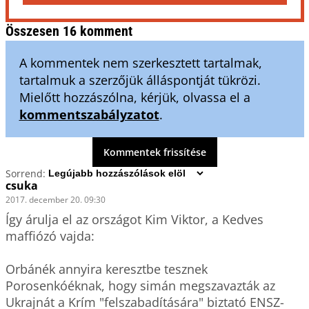
Összesen 16 komment
A kommentek nem szerkesztett tartalmak,
tartalmuk a szerzőjük álláspontját tükrözi.
Mielőtt hozzászólna, kérjük, olvassa el a
kommentszabályzatot
.
Kommentek frissítése
Sorrend:
csuka
2017. december 20. 09:30
Így árulja el az országot Kim Viktor, a Kedves 
maffiózó vajda:

Orbánék annyira keresztbe tesznek 
Porosenkóéknak, hogy simán megszavazták az 
Ukrajnát a Krím "felszabadítására" biztató ENSZ-