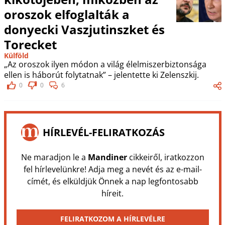
oroszok elfoglalták a
donyecki Vaszjutinszket és
Torecket
Külföld
„Az oroszok ilyen módon a világ élelmiszerbiztonsága
ellen is háborút folytatnak” – jelentette ki Zelenszkij.
0
0
6
HÍRLEVÉL-FELIRATKOZÁS
Ne maradjon le a
Mandiner
cikkeiről, iratkozzon
fel hírlevelünkre! Adja meg a nevét és az e-mail-
címét, és elküldjük Önnek a nap legfontosabb
híreit.
FELIRATKOZOM A HÍRLEVÉLRE