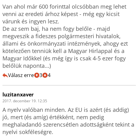
Van ahol már 600 forinttal olcsóbban meg lehet 
venni az eredeti árhoz képest - még egy kicsit 
várunk és ingyen lesz.

De az sem baj, ha nem fogy belőle - majd 
megveszik a fideszes polgármesteri hivatalok, 
állami és önkormányzati intézmények, ahogy ezt 
kötelezően tenniük kell a Magyar Hirlappal és a 
Magyar Időkkel (és még így is csak 4-5 ezer fogy 
belőlük naponta...)
Válasz erre
3
4
luzitanxaver
2017. december 19. 12:35
A nyelv valóban minden. Az EU is azért (és addig) 
jó, mert (és amíg) értékként, nem pedig 
meghaladandó szerencsétlen adottságként tekint a 
nyelvi sokféleségre.
