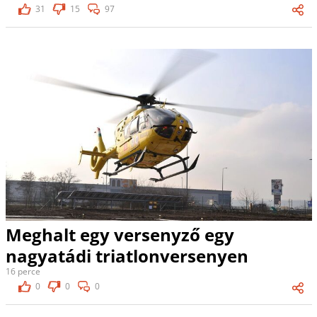
31
15
97
Meghalt egy versenyző egy
nagyatádi triatlonversenyen
16 perce
0
0
0