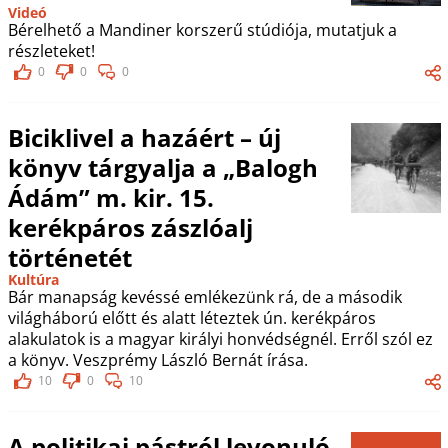
Videó
Bérelhető a Mandiner korszerű stúdiója, mutatjuk a
részleteket!
0
0
0
Biciklivel a hazáért – új
könyv tárgyalja a „Balogh
Ádám” m. kir. 15.
kerékpáros zászlóalj
történetét
Kultúra
Bár manapság kevéssé emlékezünk rá, de a második
világháború előtt és alatt léteztek ún. kerékpáros
alakulatok is a magyar királyi honvédségnél. Erről szól ez
a könyv. Veszprémy László Bernát írása.
10
0
10
A politikai pástról levonuló