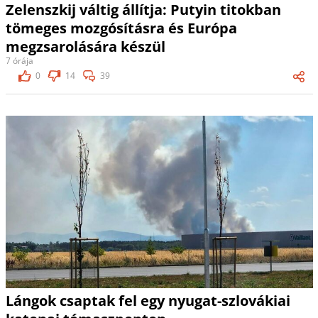
Zelenszkij váltig állítja: Putyin titokban
tömeges mozgósításra és Európa
megzsarolására készül
7 órája
0
14
39
Lángok csaptak fel egy nyugat-szlovákiai