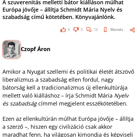
A szuverenitás melletti bátor kiálláson múlhat
Európa jövője – állítja Schmidt Mária Nyelv és
szabadság című kötetében. Könyvajánlónk.
0
0
16
Mentés
Czopf Áron
Amikor a Nyugat szellemi és politikai életét átszövő
liberalizmus a szabadság ellen fordul, nagy
bátorság kell a tradicionalizmus új ellenkultúrája
mellett való kiálláshoz – írja Schmidt Mária
Nyelv
és szabadság
címmel megjelent esszékötetében.
Ezen az ellenkultúrán múlhat Európa jövője – állítja
a szerző –, hiszen egy civilizáció csak akkor
maradhat fenn, ha világosan kimondja és képviseli