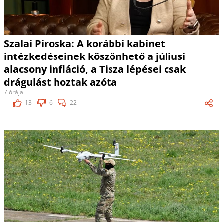
Szalai Piroska: A korábbi kabinet
intézkedéseinek köszönhető a júliusi
alacsony infláció, a Tisza lépései csak
drágulást hoztak azóta
7 órája
13
6
22