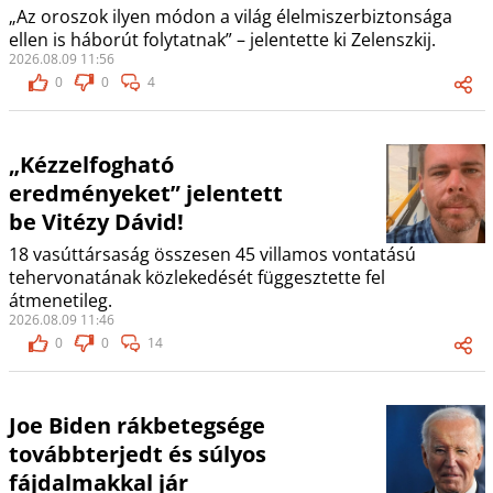
„Az oroszok ilyen módon a világ élelmiszerbiztonsága
ellen is háborút folytatnak” – jelentette ki Zelenszkij.
2026.08.09 11:56
0
0
4
„Kézzelfogható
eredményeket” jelentett
be Vitézy Dávid!
18 vasúttársaság összesen 45 villamos vontatású
tehervonatának közlekedését függesztette fel
átmenetileg.
2026.08.09 11:46
0
0
14
Joe Biden rákbetegsége
továbbterjedt és súlyos
fájdalmakkal jár