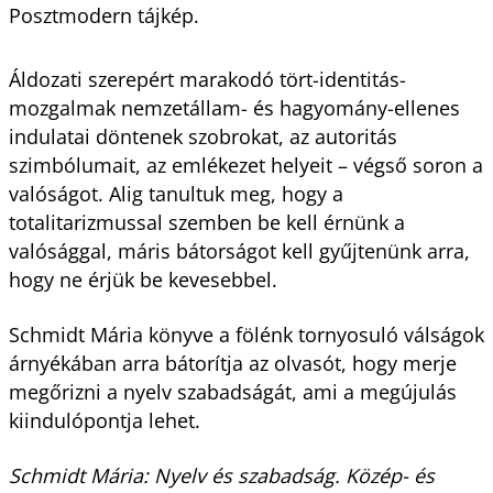
Posztmodern tájkép.
Áldozati szerepért marakodó tört-identitás-
mozgalmak nemzetállam- és hagyomány-ellenes
indulatai döntenek szobrokat, az autoritás
szimbólumait, az emlékezet helyeit – végső soron a
valóságot. Alig tanultuk meg, hogy a
totalitarizmussal szemben be kell érnünk a
valósággal, máris bátorságot kell gyűjtenünk arra,
hogy ne érjük be kevesebbel.
Schmidt Mária könyve a fölénk tornyosuló válságok
árnyékában arra bátorítja az olvasót, hogy merje
megőrizni a nyelv szabadságát, ami a megújulás
kiindulópontja lehet.
Schmidt Mária: Nyelv és szabadság. Közép- és