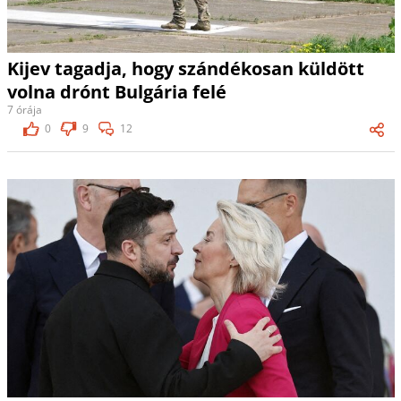
Kijev tagadja, hogy szándékosan küldött
volna drónt Bulgária felé
7 órája
0
9
12