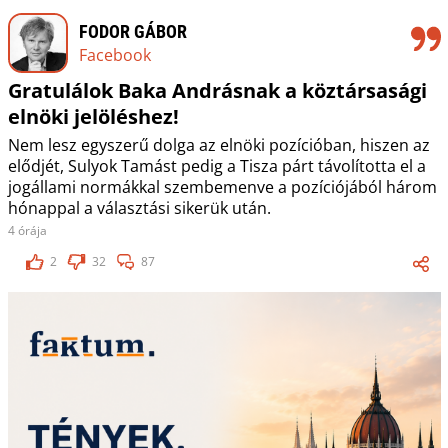
FODOR GÁBOR
Facebook
Gratulálok Baka Andrásnak a köztársasági
elnöki jelöléshez!
Nem lesz egyszerű dolga az elnöki pozícióban, hiszen az
elődjét, Sulyok Tamást pedig a Tisza párt távolította el a
jogállami normákkal szembemenve a pozíciójából három
hónappal a választási sikerük után.
4 órája
2
32
87