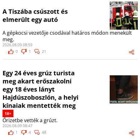
A Tiszába csúszott és
elmerült egy autó
A gépkocsi vezetője csodával határos módon menekült
meg.
2026.08.09 08:59
0
1
21
Egy 24 éves grúz turista
meg akart erőszakolni
egy 18 éves lányt
Hajdúszoboszlón, a helyi
kínaiak mentették meg
18+
Őrizetbe vették a grúzt.
2026.08.09 08:47
1
4
48