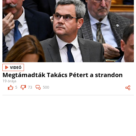
VIDEÓ
Megtámadták Takács Pétert a strandon
19 órája
5
73
500