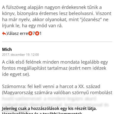
A fülszöveg alapján nagyon érdekesnek tűnik a 
könyv, bizonyára érdemes lesz beleolvasni. Viszont 
ha már nyelv, akkor olyanokat, mint "józanész" ne 
írjunk le, ha egy mód van rá.
Válasz erre
7
1
Mich
2017. december 19. 12:00
A cikk első felének minden mondata legalább egy 
fontos megállapítást tartalmaz (ezért nem idézek 
ide egyet se). 

Számomra: fel kell venni a harcot a XX. század 
(Magyarország számára valóban szörnyű rombolást 
hozó) szellemeivel: a mindent leigázni akaró 
szabadrabló-liberalizmussal, kommunizmussal és 
Jelenleg csak a hozzászólások egy kis részét látja.
nácizmussal!
Hozzászóláshoz és a további kommentek