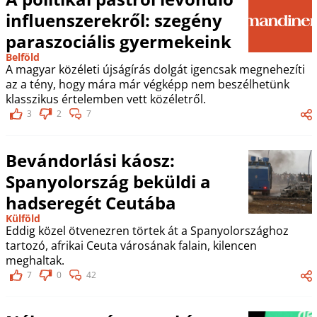
influenszerekről: szegény
paraszociális gyermekeink
Belföld
A magyar közéleti újságírás dolgát igencsak megnehezíti
az a tény, hogy mára már végképp nem beszélhetünk
klasszikus értelemben vett közéletről.
3
2
7
Bevándorlási káosz:
Spanyolország beküldi a
hadseregét Ceutába
Külföld
Eddig közel ötvenezren törtek át a Spanyolországhoz
tartozó, afrikai Ceuta városának falain, kilencen
meghaltak.
7
0
42