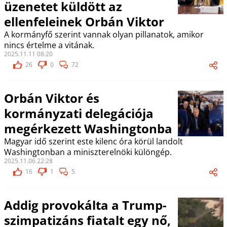
üzenetet küldött az
ellenfeleinek Orbán Viktor
A kormányfő szerint vannak olyan pillanatok, amikor
nincs értelme a vitának.
2025.11.11 08:20
26
0
72
Orbán Viktor és
kormányzati delegációja
megérkezett Washingtonba
Magyar idő szerint este kilenc óra körül landolt
Washingtonban a miniszterelnöki különgép.
2025.11.06 22:28
16
1
5
Addig provokálta a Trump-
szimpatizáns fiatalt egy nő,