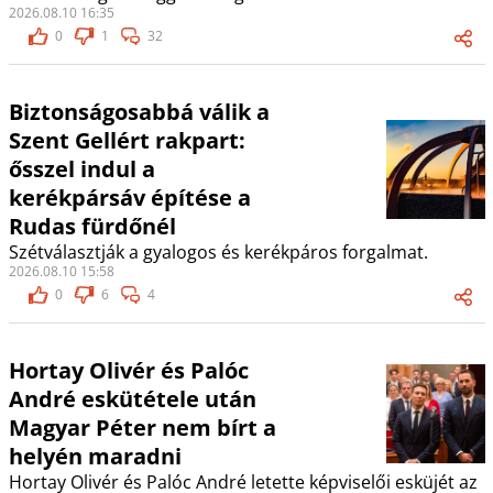
2026.08.10 16:35
0
1
32
Biztonságosabbá válik a
Szent Gellért rakpart:
ősszel indul a
kerékpársáv építése a
Rudas fürdőnél
Szétválasztják a gyalogos és kerékpáros forgalmat.
2026.08.10 15:58
0
6
4
Hortay Olivér és Palóc
André eskütétele után
Magyar Péter nem bírt a
helyén maradni
Hortay Olivér és Palóc André letette képviselői esküjét az