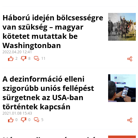
Háború idején bölcsességre
van szükség – magyar
kötetet mutattak be
Washingtonban
2022.04.20 12:41
2
8
11
A dezinformáció elleni
szigorúbb uniós fellépést
sürgetnek az USA-ban
történtek kapcsán
2021.01.08 15:43
0
0
5