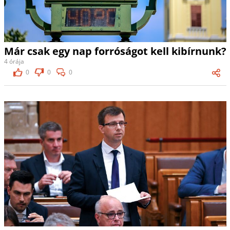
Már csak egy nap forróságot kell kibírnunk?
4 órája
0
0
0