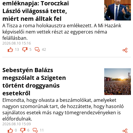
emléknapja: Toroczkai
László világossá tette,
miért nem álltak fel
A Tisza a roma holokausztra emlékezett. A Mi Hazánk
képviselői nem vettek részt az egyperces néma
felállásban.
2026.08.10 15:16
13
5
42
Sebestyén Balázs
megszólalt a Szigeten
történt droggyanús
esetekről
Elmondta, hogy olvasta a beszámolókat, amelyeket
nagyon szomorúnak tart, de hozzátette, hogy hasonló
sajnálatos esetek más nagy tömegrendezvényeken is
előfordulnak.
2026.08.10 15:09
0
6
11