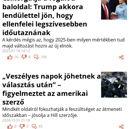
baloldal: Trump akkora
lendülettel jön, hogy
ellenfelei legszívesebben
időutaznának
A kérdés mégis az, hogy 2025-ben milyen mértékben tud
majd változást hozni az új elnök.
2025.01.18 14:12
16
4
106
„Veszélyes napok jöhetnek a
választás után” –
figyelmeztet az amerikai
szerző
Mindkét oldalról fokozhatják a feszültséget az átmeneti
időszakban – jósolja a Hill szerzője.
2024.10.31 21:18
0
0
65