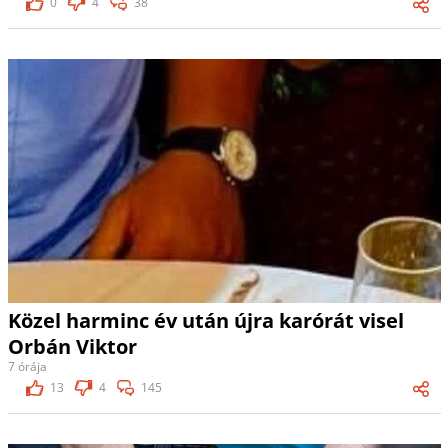
0
4
38
Közel harminc év után újra karórát visel
Orbán Viktor
7 órája
13
4
145