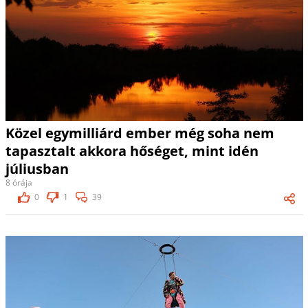
Közel egymilliárd ember még soha nem
tapasztalt akkora hőséget, mint idén
júliusban
8 órája
0
1
39