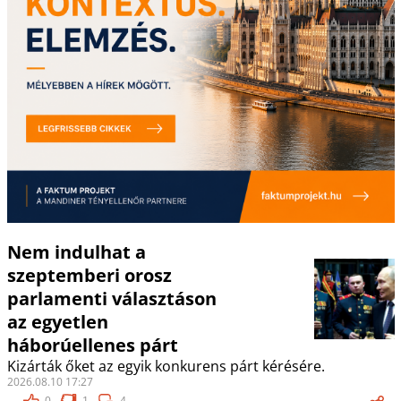
Nem indulhat a
szeptemberi orosz
parlamenti választáson
az egyetlen
háborúellenes párt
Kizárták őket az egyik konkurens párt kérésére.
2026.08.10 17:27
0
1
4