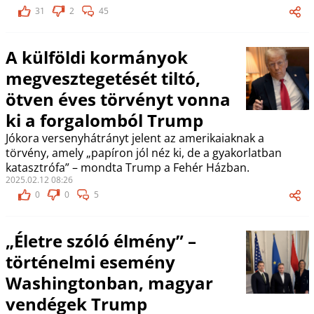
31
2
45
A külföldi kormányok
megvesztegetését tiltó,
ötven éves törvényt vonna
ki a forgalomból Trump
Jókora versenyhátrányt jelent az amerikaiaknak a
törvény, amely „papíron jól néz ki, de a gyakorlatban
katasztrófa” – mondta Trump a Fehér Házban.
2025.02.12 08:26
0
0
5
„Életre szóló élmény” –
történelmi esemény
Washingtonban, magyar
vendégek Trump