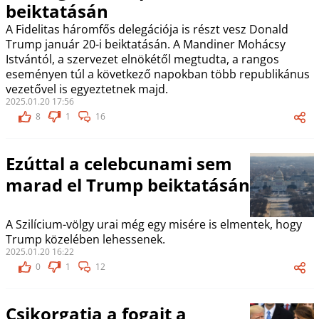
beiktatásán
A Fidelitas háromfős delegációja is részt vesz Donald
Trump január 20-i beiktatásán. A Mandiner Mohácsy
Istvántól, a szervezet elnökétől megtudta, a rangos
eseményen túl a következő napokban több republikánus
vezetővel is egyeztetnek majd.
2025.01.20 17:56
8
1
16
Ezúttal a celebcunami sem
marad el Trump beiktatásán
A Szilícium-völgy urai még egy misére is elmentek, hogy
Trump közelében lehessenek.
2025.01.20 16:22
0
1
12
Csikorgatja a fogait a