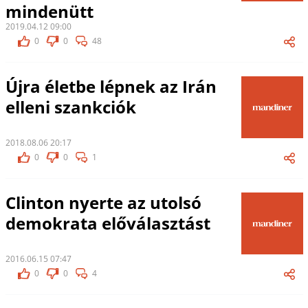
mindenütt
2019.04.12 09:00
0
0
48
Újra életbe lépnek az Irán
elleni szankciók
2018.08.06 20:17
0
0
1
Clinton nyerte az utolsó
demokrata előválasztást
2016.06.15 07:47
0
0
4