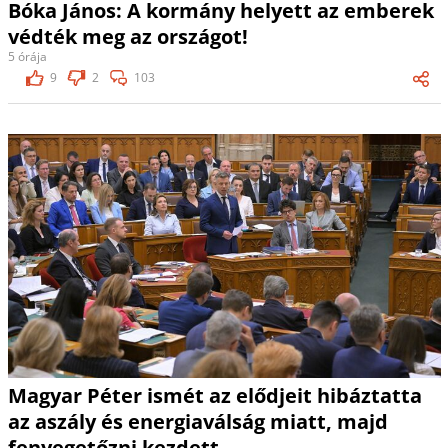
Bóka János: A kormány helyett az emberek
védték meg az országot!
5 órája
9
2
103
Magyar Péter ismét az elődjeit hibáztatta
az aszály és energiaválság miatt, majd
fenyegetőzni kezdett