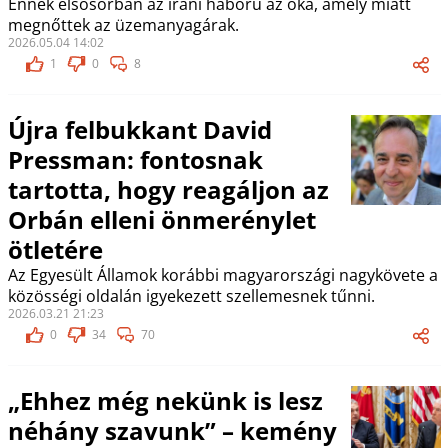
Ennek elsősorban az iráni háború az oka, amely miatt
megnőttek az üzemanyagárak.
2026.05.04 14:02
1
0
8
Újra felbukkant David
Pressman: fontosnak
tartotta, hogy reagáljon az
Orbán elleni önmerénylet
ötletére
Az Egyesült Államok korábbi magyarországi nagykövete a
közösségi oldalán igyekezett szellemesnek tűnni.
2026.03.21 21:23
0
34
70
„Ehhez még nekünk is lesz
néhány szavunk” – kemény