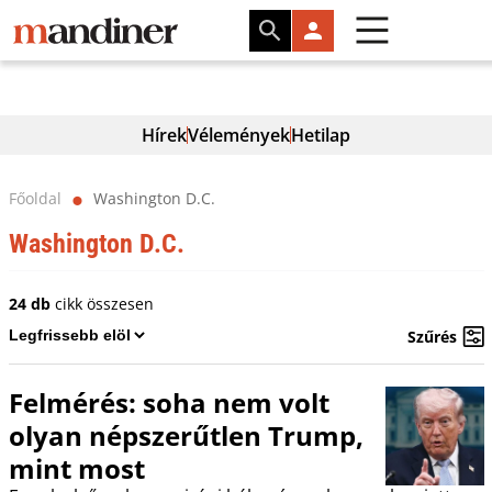
Hírek
Vélemények
Hetilap
Főoldal
Washington D.C.
⬤
Washington D.C.
24 db
cikk összesen
Szűrés
Felmérés: soha nem volt
olyan népszerűtlen Trump,
mint most