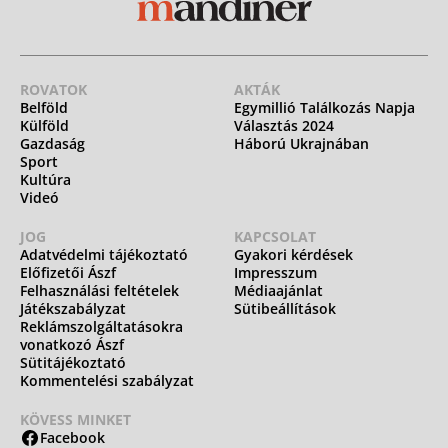
ROVATOK
AKTÁK
Belföld
Egymillió Találkozás Napja
Külföld
Választás 2024
Gazdaság
Háború Ukrajnában
Sport
Kultúra
Videó
JOG
KAPCSOLAT
Adatvédelmi tájékoztató
Gyakori kérdések
Előfizetői Ászf
Impresszum
Felhasználási feltételek
Médiaajánlat
Játékszabályzat
Sütibeállítások
Reklámszolgáltatásokra
vonatkozó Ászf
Sütitájékoztató
Kommentelési szabályzat
KÖVESS MINKET
Facebook