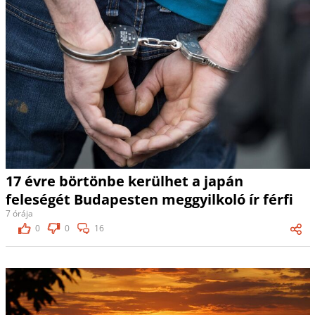
17 évre börtönbe kerülhet a japán
feleségét Budapesten meggyilkoló ír férfi
7 órája
0
0
16