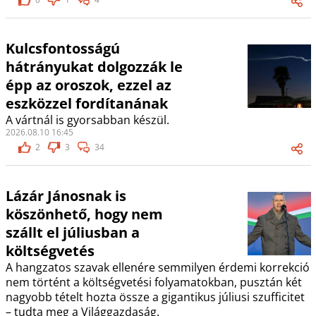
Kulcsfontosságú
hátrányukat dolgozzák le
épp az oroszok, ezzel az
eszközzel fordítanának
A vártnál is gyorsabban készül.
2026.08.10 16:45
2
3
34
Lázár Jánosnak is
köszönhető, hogy nem
szállt el júliusban a
költségvetés
A hangzatos szavak ellenére semmilyen érdemi korrekció
nem történt a költségvetési folyamatokban, pusztán két
nagyobb tételt hozta össze a gigantikus júliusi szufficitet
– tudta meg a Világgazdaság.