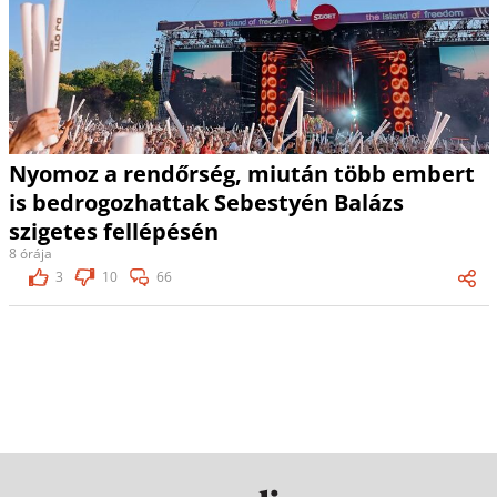
Nyomoz a rendőrség, miután több embert
is bedrogozhattak Sebestyén Balázs
szigetes fellépésén
8 órája
3
10
66