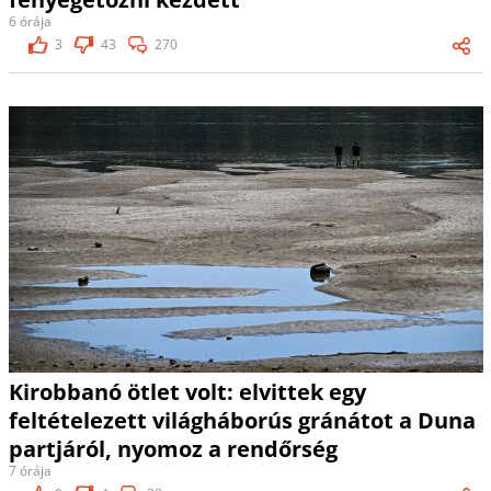
6 órája
3
43
270
Kirobbanó ötlet volt: elvittek egy
feltételezett világháborús gránátot a Duna
partjáról, nyomoz a rendőrség
7 órája