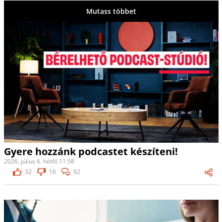
Mutass többet
Gyere hozzánk podcastet készíteni!
2026. július 6. hétfő 11:58
32
16
92