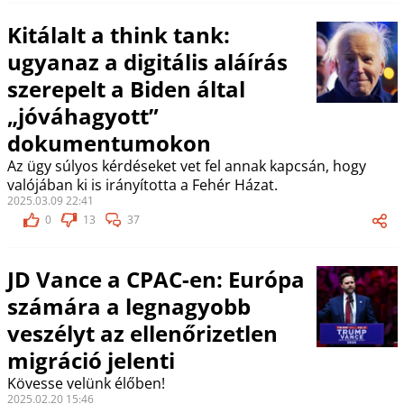
Kitálalt a think tank:
ugyanaz a digitális aláírás
szerepelt a Biden által
„jóváhagyott”
dokumentumokon
Az ügy súlyos kérdéseket vet fel annak kapcsán, hogy
valójában ki is irányította a Fehér Házat.
2025.03.09 22:41
0
13
37
JD Vance a CPAC-en: Európa
számára a legnagyobb
veszélyt az ellenőrizetlen
migráció jelenti
Kövesse velünk élőben!
2025.02.20 15:46