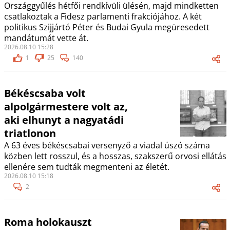
Országgyűlés hétfői rendkívüli ülésén, majd mindketten
csatlakoztak a Fidesz parlamenti frakciójához. A két
politikus Szijjártó Péter és Budai Gyula megüresedett
mandátumát vette át.
2026.08.10 15:28
1
25
140
Békéscsaba volt
alpolgármestere volt az,
aki elhunyt a nagyatádi
triatlonon
A 63 éves békéscsabai versenyző a viadal úszó száma
közben lett rosszul, és a hosszas, szakszerű orvosi ellátás
ellenére sem tudták megmenteni az életét.
2026.08.10 15:18
2
Roma holokauszt