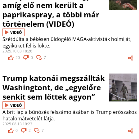
amíg elő nem került a
paprikaspray, a többi már
történelem (VIDEÓ)
VIDEÓ
Szétdúlta a békésen üldögélő MAGA-aktivisták holmiját,
egyiküket fel is lökte.
2025.10.03 18:26
20
0
7
Trump katonái megszállták
Washingtont, de „egyelőre
senkit sem lőttek agyon”
VIDEÓ
A brit lap a bűnözés felszámolásában is Trump erőszakos
hatalomátvételét látja.
2025.08.13 19:23
0
2
7