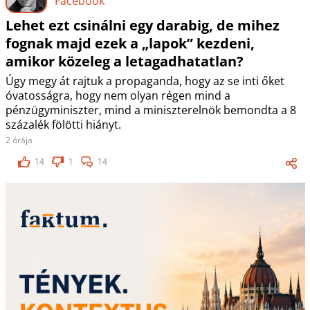
Facebook
Lehet ezt csinálni egy darabig, de mihez
fognak majd ezek a „lapok” kezdeni,
amikor közeleg a letagadhatatlan?
Úgy megy át rajtuk a propaganda, hogy az se inti őket
óvatosságra, hogy nem olyan régen mind a
pénzügyminiszter, mind a miniszterelnök bemondta a 8
százalék fölötti hiányt.
2 órája
14
1
14