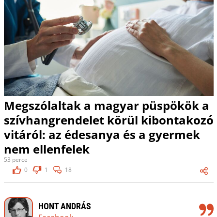
Megszólaltak a magyar püspökök a
szívhangrendelet körül kibontakozó
vitáról: az édesanya és a gyermek
nem ellenfelek
53 perce
0
1
18
HONT ANDRÁS