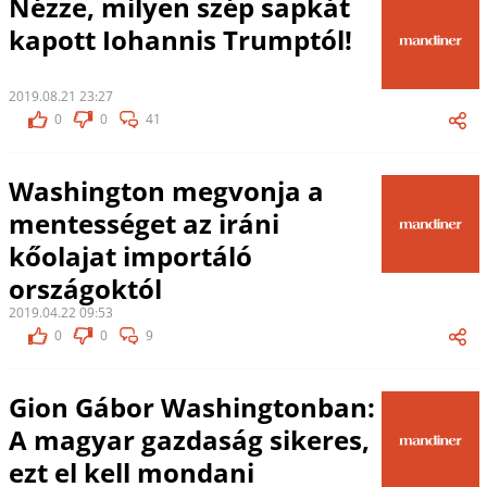
Nézze, milyen szép sapkát
kapott Iohannis Trumptól!
2019.08.21 23:27
0
0
41
Washington megvonja a
mentességet az iráni
kőolajat importáló
országoktól
2019.04.22 09:53
0
0
9
Gion Gábor Washingtonban:
A magyar gazdaság sikeres,
ezt el kell mondani