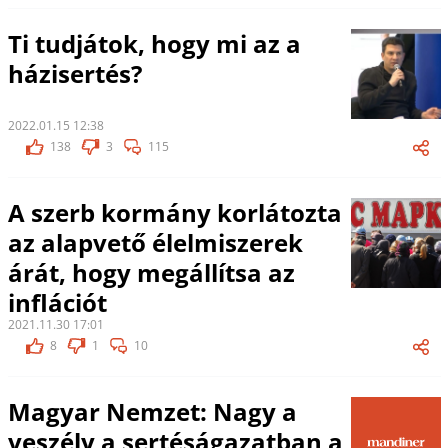
Ti tudjátok, hogy mi az a
házisertés?
2022.01.15 12:38
138
3
115
A szerb kormány korlátozta
az alapvető élelmiszerek
árát, hogy megállítsa az
inflációt
2021.11.30 17:01
8
1
10
Magyar Nemzet: Nagy a
veszély a sertéságazatban a