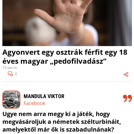
Agyonvert egy osztrák férfit egy 18
éves magyar „pedofilvadász”
10 perce
0
MANDULA VIKTOR
Facebook
Ugye nem arra megy ki a játék, hogy
megvásároljuk a németek szélturbináit,
amelyektől már ők is szabadulnának?