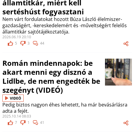
államtitkár, miért kell
sertéshúst fogyasztani
Nem várt fordulatokat hozott Búza László élelmiszer-
gazdaságért, -kereskedelemért és -műveltségért felelős
államtitkár sajtótájékoztatója.
2026.06.19 20:10
5
3
44
Román mindennapok: be
akart menni egy disznó a
Lidlbe, de nem engedték be
szegényt (VIDEÓ)
VIDEÓ
Pedig biztos nagyon éhes lehetett, ha már bevásárlásra
adta a fejét.
2025.10.14 08:03
7
1
41