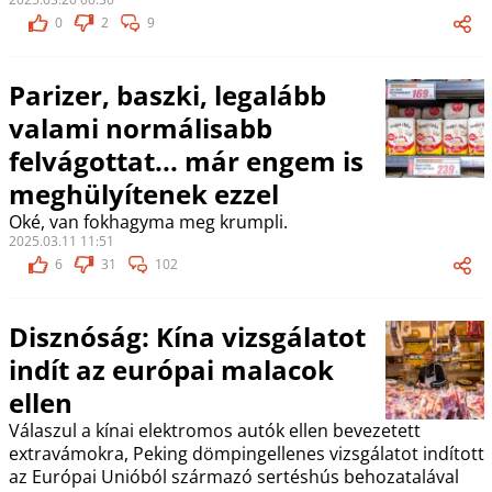
0
2
9
Parizer, baszki, legalább
valami normálisabb
felvágottat... már engem is
meghülyítenek ezzel
Oké, van fokhagyma meg krumpli.
2025.03.11 11:51
6
31
102
Disznóság: Kína vizsgálatot
indít az európai malacok
ellen
Válaszul a kínai elektromos autók ellen bevezetett
extravámokra, Peking dömpingellenes vizsgálatot indított
az Európai Unióból származó sertéshús behozatalával