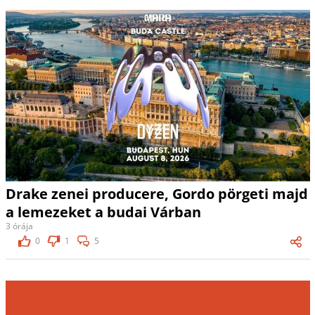
Drake zenei producere, Gordo pörgeti majd
a lemezeket a budai Várban
3 órája
0
1
5