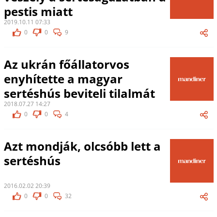
pestis miatt
2019.10.11 07:33
0
0
9
Az ukrán főállatorvos
enyhítette a magyar
sertéshús beviteli tilalmát
2018.07.27 14:27
0
0
4
Azt mondják, olcsóbb lett a
sertéshús
2016.02.02 20:39
0
0
32