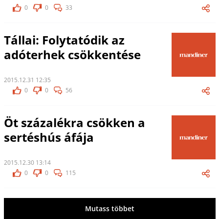
0
0
33
Tállai: Folytatódik az
adóterhek csökkentése
2015.12.31 12:35
0
0
56
Öt százalékra csökken a
sertéshús áfája
2015.12.30 13:14
0
0
115
Mutass többet