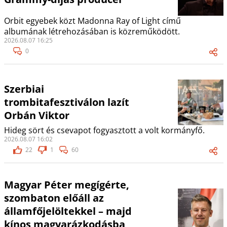
Orbit egyebek közt Madonna Ray of Light című
albumának létrehozásában is közreműködött.
2026.08.07 16:25
0
Szerbiai
trombitafesztiválon lazít
Orbán Viktor
Hideg sört és csevapot fogyasztott a volt kormányfő.
2026.08.07 16:02
22
1
60
Magyar Péter megígérte,
szombaton előáll az
államfőjelöltekkel – majd
kínos magyarázkodásba