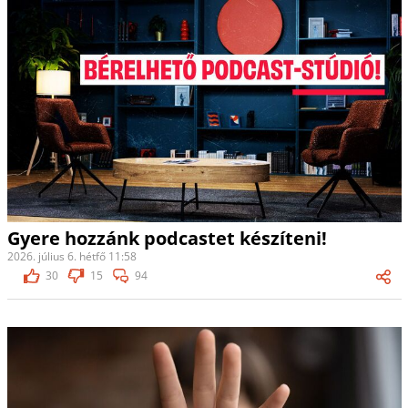
Gyere hozzánk podcastet készíteni!
2026. július 6. hétfő 11:58
30
15
94