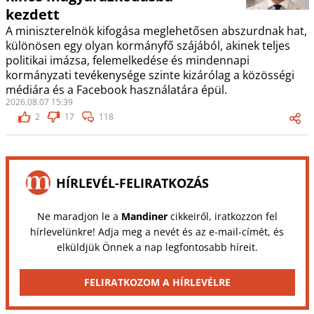
kezdett
A miniszterelnök kifogása meglehetősen abszurdnak hat,
különösen egy olyan kormányfő szájából, akinek teljes
politikai imázsa, felemelkedése és mindennapi
kormányzati tevékenysége szinte kizárólag a közösségi
médiára és a Facebook használatára épül.
2026.08.07 15:39
2
17
118
HÍRLEVÉL-FELIRATKOZÁS
Ne maradjon le a
Mandiner
cikkeiről, iratkozzon fel
hírlevelünkre! Adja meg a nevét és az e-mail-címét, és
elküldjük Önnek a nap legfontosabb híreit.
FELIRATKOZOM A HÍRLEVÉLRE