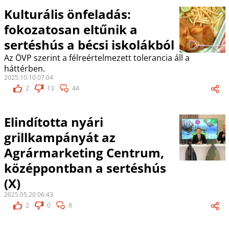
Kulturális önfeladás:
fokozatosan eltűnik a
sertéshús a bécsi iskolákból
Az ÖVP szerint a félreértelmezett tolerancia áll a
háttérben.
2025.10.10 07:04
2
13
44
Elindította nyári
grillkampányát az
Agrármarketing Centrum,
középpontban a sertéshús
(X)
2025.05.20 06:43
2
0
8