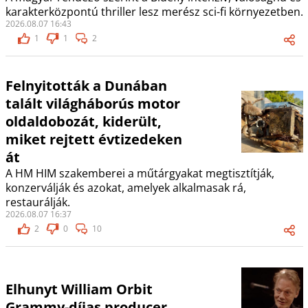
karakterközpontú thriller lesz merész sci-fi környezetben.
2026.08.07 16:43
1
1
2
Felnyitották a Dunában
talált világháborús motor
oldaldobozát, kiderült,
miket rejtett évtizedeken
át
A HM HIM szakemberei a műtárgyakat megtisztítják,
konzerválják és azokat, amelyek alkalmasak rá,
restaurálják.
2026.08.07 16:37
2
0
10
Elhunyt William Orbit
Grammy-díjas producer