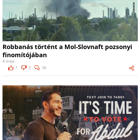
Robbanás történt a Mol-Slovnaft pozsonyi
finomítójában
4 órája
1
2
36