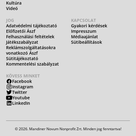
Kultúra
Videó
JOG
KAPCSOLAT
Adatvédelmi tájékoztató
Gyakori kérdések
Előfizetői Ászf
Impresszum
Felhasználási feltételek
Médiaajánlat
Játékszabályzat
Sütibeállítások
Reklámszolgáltatásokra
vonatkozó Ászf
Sütitájékoztató
Kommentelési szabályzat
KÖVESS MINKET
Facebook
Instagram
Twitter
Youtube
LinkedIn
© 2026. Mandiner Novum Nonprofit Zrt. Minden jog fenntartva!