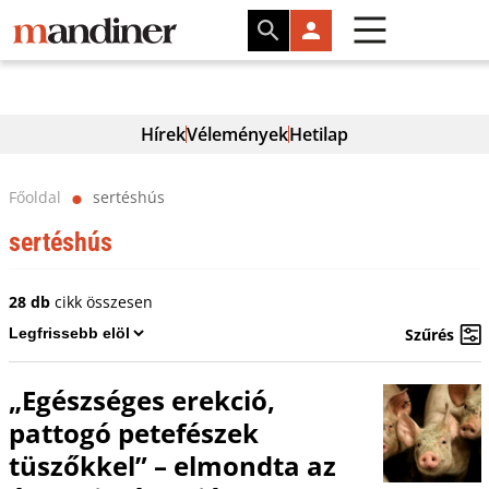
Hírek
Vélemények
Hetilap
Főoldal
sertéshús
⬤
sertéshús
28 db
cikk összesen
Szűrés
„Egészséges erekció,
pattogó petefészek
tüszőkkel” – elmondta az