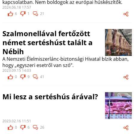
kapcsolatban. Nem boldogok az európai húskészítők.
2024.06.18 17:57
6
1
21
Szalmonellával fertőzött
német sertéshúst talált a
Nébih
A Nemzeti Élelmiszerlánc-biztonsági Hivatal bízik abban,
hogy „egyszeri esetről van szó”.
2023.09.15 14:03
0
9
41
Mi lesz a sertéshús árával?
2023.02.16 11:51
0
6
26