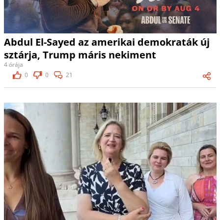
Abdul El-Sayed az amerikai demokraták új
sztárja, Trump máris nekiment
4 órája
0
0
21