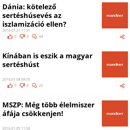
Dánia: kötelező
sertéshúsevés az
iszlamizáció ellen?
2016.01.21 11:51
0
0
44
Kínában is eszik a magyar
sertéshúst
2016.01.08 09:55
0
0
25
MSZP: Még több élelmiszer
áfája csökkenjen!
2016.01.05 11:58