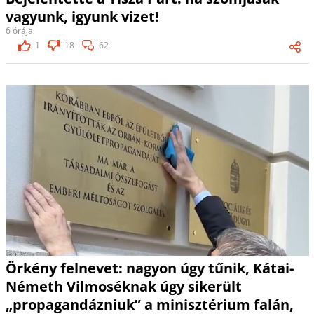
vagyunk, igyunk vizet!
6 órája
1
18
62
Örkény felnevet: nagyon úgy tűnik, Kátai-
Németh Vilmoséknak úgy sikerült
„propagandázniuk” a minisztérium falán,