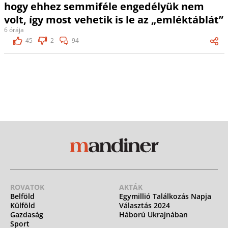
hogy ehhez semmiféle engedélyük nem
volt, így most vehetik is le az „emléktáblát”
6 órája
45
2
94
ROVATOK
AKTÁK
Belföld
Egymillió Találkozás Napja
Külföld
Választás 2024
Gazdaság
Háború Ukrajnában
Sport