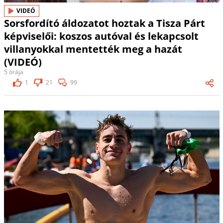
VIDEÓ
Sorsfordító áldozatot hoztak a Tisza Párt
képviselői: koszos autóval és lekapcsolt
villanyokkal mentették meg a hazát
(VIDEÓ)
5 órája
1
21
99