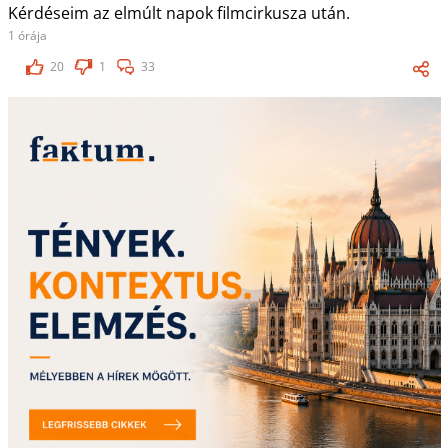
Kérdéseim az elmúlt napok filmcirkusza után.
1 órája
20
1
33