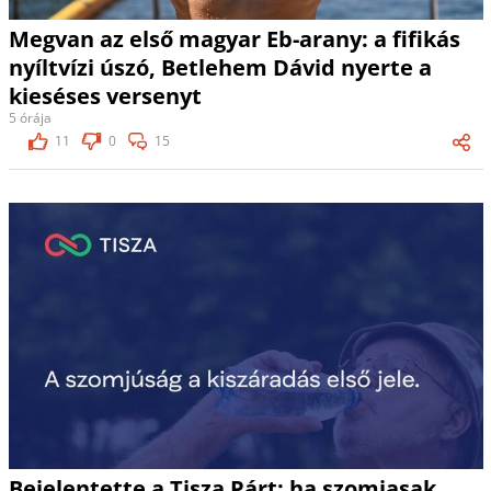
Megvan az első magyar Eb-arany: a fifikás
nyíltvízi úszó, Betlehem Dávid nyerte a
kieséses versenyt
5 órája
11
0
15
Bejelentette a Tisza Párt: ha szomjasak