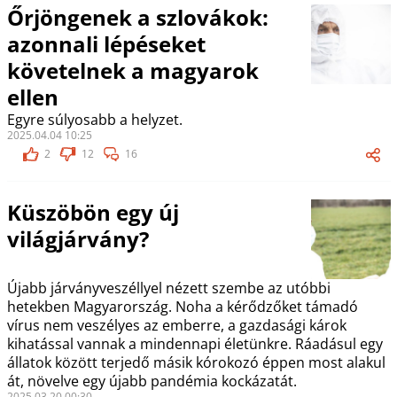
Őrjöngenek a szlovákok:
azonnali lépéseket
követelnek a magyarok
ellen
Egyre súlyosabb a helyzet.
2025.04.04 10:25
2
12
16
Küszöbön egy új
világjárvány?
Újabb járványveszéllyel nézett szembe az utóbbi
hetekben Magyarország. Noha a kérődzőket támadó
vírus nem veszélyes az emberre, a gazdasági károk
kihatással vannak a mindennapi életünkre. Ráadásul egy
állatok között terjedő másik kórokozó éppen most alakul
át, növelve egy újabb pandémia kockázatát.
2025.03.20 00:30