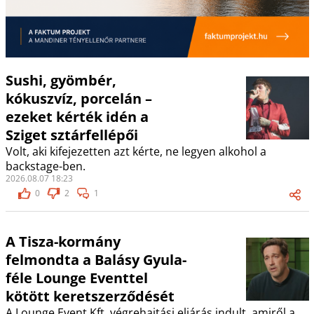
Sushi, gyömbér,
kókuszvíz, porcelán –
ezeket kérték idén a
Sziget sztárfellépői
Volt, aki kifejezetten azt kérte, ne legyen alkohol a
backstage-ben.
2026.08.07 18:23
0
2
1
A Tisza-kormány
felmondta a Balásy Gyula-
féle Lounge Eventtel
kötött keretszerződését
A Lounge Event Kft. végrehajtási eljárás indult, amiről a