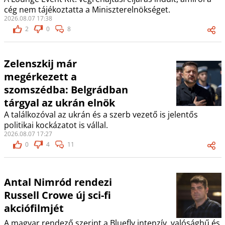
cég nem tájékoztatta a Miniszterelnökséget.
2026.08.07 17:38
2
0
8
Zelenszkij már
megérkezett a
szomszédba: Belgrádban
tárgyal az ukrán elnök
A találkozóval az ukrán és a szerb vezető is jelentős
politikai kockázatot is vállal.
2026.08.07 17:27
0
4
11
Antal Nimród rendezi
Russell Crowe új sci-fi
akciófilmjét
A magyar rendező szerint a Bluefly intenzív, valósághű és