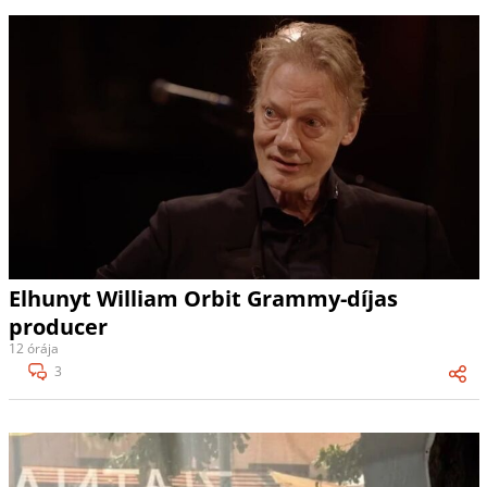
Elhunyt William Orbit Grammy-díjas
producer
12 órája
3