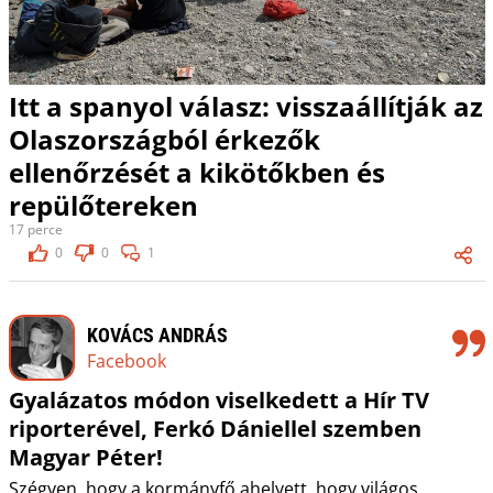
Itt a spanyol válasz: visszaállítják az
Olaszországból érkezők
ellenőrzését a kikötőkben és
repülőtereken
17 perce
0
0
1
KOVÁCS ANDRÁS
Facebook
Gyalázatos módon viselkedett a Hír TV
riporterével, Ferkó Dániellel szemben
Magyar Péter!
Szégyen, hogy a kormányfő ahelyett, hogy világos