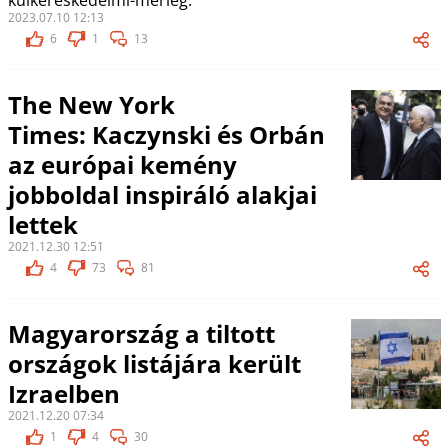
külkereskedelmi-mérleg.
2023.07.10 12:13
6
1
13
The New York
Times: Kaczynski és Orbán
az európai kemény
jobboldal inspiráló alakjai
lettek
2021.12.30 12:51
4
73
81
Magyarország a tiltott
országok listájára került
Izraelben
2021.12.20 07:34
1
4
30