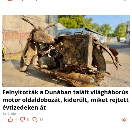
Felnyitották a Dunában talált világháborús
motor oldaldobozát, kiderült, miket rejtett
évtizedeken át
12 órája
4
0
18