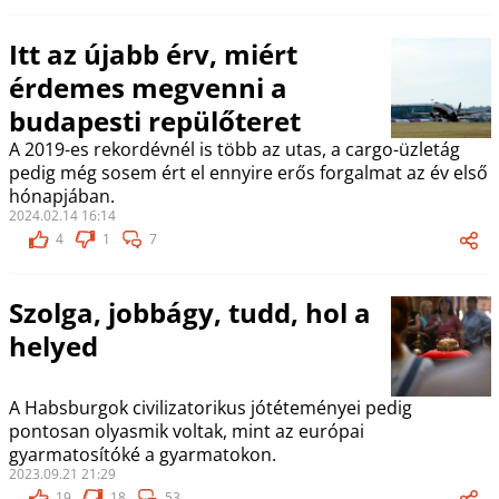
Itt az újabb érv, miért
érdemes megvenni a
budapesti repülőteret
A 2019-es rekordévnél is több az utas, a cargo-üzletág
pedig még sosem ért el ennyire erős forgalmat az év első
hónapjában.
2024.02.14 16:14
4
1
7
Szolga, jobbágy, tudd, hol a
helyed
A Habsburgok civilizatorikus jótéteményei pedig
pontosan olyasmik voltak, mint az európai
gyarmatosítóké a gyarmatokon.
2023.09.21 21:29
19
18
53