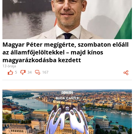
Magyar Péter megígérte, szombaton előáll
az államfőjelöltekkel – majd kínos
magyarázkodásba kezdett
13 órája
5
34
167