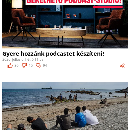
Gyere hozzánk podcastet készíteni!
2026. július 6. hétfő 11:58
30
15
94