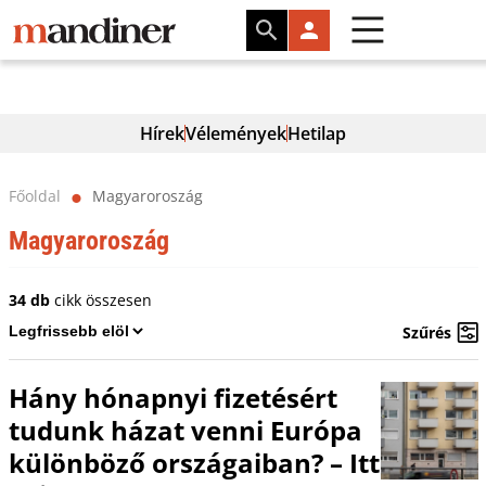
Hírek
Vélemények
Hetilap
Főoldal
Magyaroroszág
⬤
Magyaroroszág
34 db
cikk összesen
Szűrés
Hány hónapnyi fizetésért
tudunk házat venni Európa
különböző országaiban? – Itt