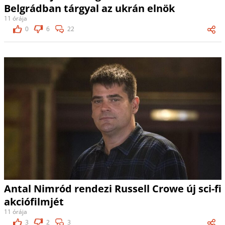
Belgrádban tárgyal az ukrán elnök
11 órája
0
6
22
Antal Nimród rendezi Russell Crowe új sci-fi
akciófilmjét
11 órája
3
2
3