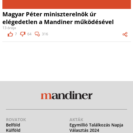
Magyar Péter miniszterelnök úr
elégedetlen a Mandiner működésével
13 órája
7
64
316
ROVATOK
AKTÁK
Belföld
Egymillió Találkozás Napja
Külföld
Választás 2024