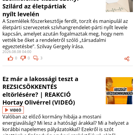
Szilárd az életpártiak
nyílt levelén
A Szemlélek főszerkesztője ferdít, torzít és manipulál az
életpárti szervezetek szívhangrendelet-párti nyílt levele
kapcsán, amelyet azután fogalmaztak meg, hogy nem
vették be őket a rendeletről szóló „társadalmi
egyeztetésbe”. Szilvay Gergely írása.
2026.08.08 04:00
0
0
3
Ez már a lakossági teszt a
REZSICSÖKKENTÉS
eltörlésére? | REAKCIÓ
Hortay Olivérrel (VIDEÓ)
VIDEÓ
Valóban az előző kormány hibája a mostani
energiaválság? Mi lesz a hatósági árakkal? Mi a helyzet a
korábbi napelemes pályázatokkal? Ezekről is szót