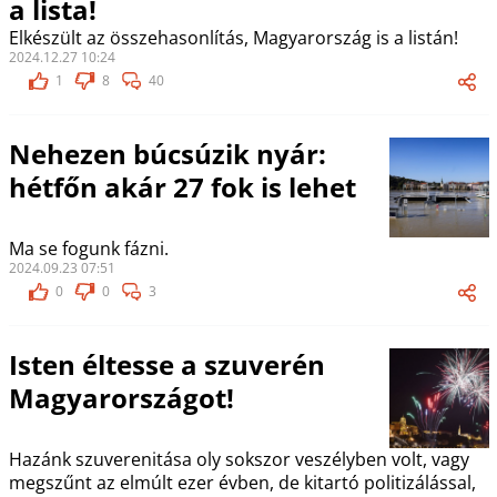
a lista!
Elkészült az összehasonlítás, Magyarország is a listán!
2024.12.27 10:24
1
8
40
Nehezen búcsúzik nyár:
hétfőn akár 27 fok is lehet
Ma se fogunk fázni.
2024.09.23 07:51
0
0
3
Isten éltesse a szuverén
Magyarországot!
Hazánk szuverenitása oly sokszor veszélyben volt, vagy
megszűnt az elmúlt ezer évben, de kitartó politizálással,