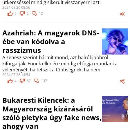
útkereséssel mindig sikerült visszanyerni azt.
2024.08.20 08:56
6
2
12
Azahriah: A magyarok DNS-
ébe van kódolva a
rasszizmus
A zenész szerint bármit mond, azt balról-jobbról
kiforgatják. Ennek ellenére mindig el fogja mondani a
véleményét, ha tetszik a többségnek, ha nem.
2024.07.28 14:54
4
67
137
Bukaresti Kilencek: a
Magyarország kizárásáról
szóló pletyka úgy fake news,
ahogy van