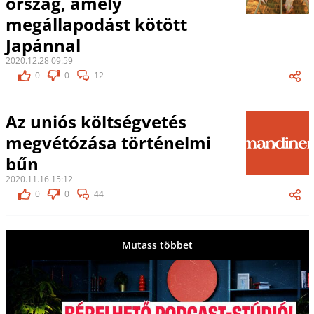
ország, amely
megállapodást kötött
Japánnal
2020.12.28 09:59
0
0
12
Az uniós költségvetés
megvétózása történelmi
bűn
2020.11.16 15:12
0
0
44
Mutass többet