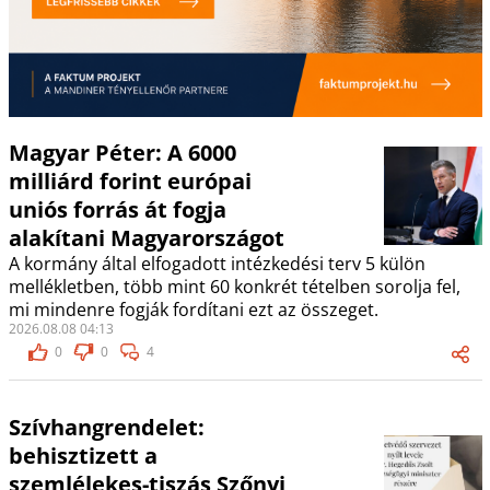
Magyar Péter: A 6000
milliárd forint európai
uniós forrás át fogja
alakítani Magyarországot
A kormány által elfogadott intézkedési terv 5 külön
mellékletben, több mint 60 konkrét tételben sorolja fel,
mi mindenre fogják fordítani ezt az összeget.
2026.08.08 04:13
0
0
4
Szívhangrendelet:
behisztizett a
szemlélekes-tiszás Szőnyi