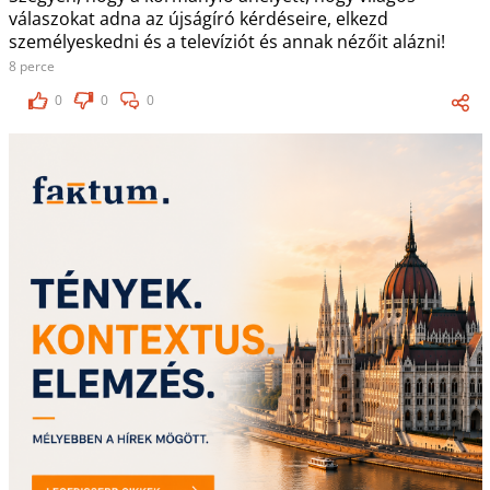
válaszokat adna az újságíró kérdéseire, elkezd
személyeskedni és a televíziót és annak nézőit alázni!
8 perce
0
0
0