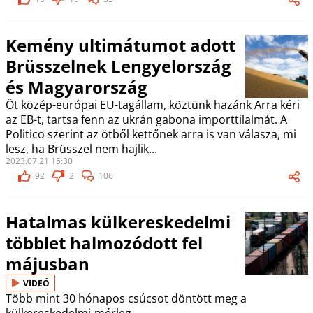
Kemény ultimátumot adott
Brüsszelnek Lengyelország
és Magyarország
Öt közép-európai EU-tagállam, köztünk hazánk Arra kéri
az EB-t, tartsa fenn az ukrán gabona importtilalmát. A
Politico szerint az ötből kettőnek arra is van válasza, mi
lesz, ha Brüsszel nem hajlik...
2023.07.21 15:30
92
2
106
Hatalmas külkereskedelmi
többlet halmozódott fel
májusban
VIDEÓ
Több mint 30 hónapos csúcsot döntött meg a