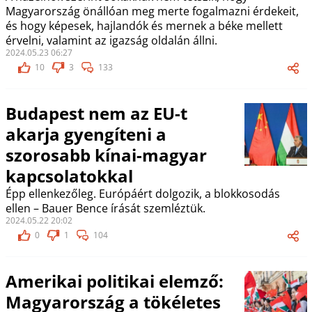
Magyarország önállóan meg merte fogalmazni érdekeit,
és hogy képesek, hajlandók és mernek a béke mellett
érvelni, valamint az igazság oldalán állni.
2024.05.23 06:27
10
3
133
Budapest nem az EU-t
akarja gyengíteni a
szorosabb kínai-magyar
kapcsolatokkal
Épp ellenkezőleg. Európáért dolgozik, a blokkosodás
ellen – Bauer Bence írását szemléztük.
2024.05.22 20:02
0
1
104
Amerikai politikai elemző:
Magyarország a tökéletes