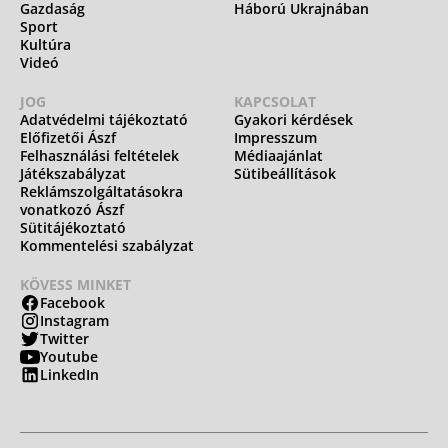
Gazdaság
Háború Ukrajnában
Sport
Kultúra
Videó
JOG
KAPCSOLAT
Adatvédelmi tájékoztató
Gyakori kérdések
Előfizetői Ászf
Impresszum
Felhasználási feltételek
Médiaajánlat
Játékszabályzat
Sütibeállítások
Reklámszolgáltatásokra
vonatkozó Ászf
Sütitájékoztató
Kommentelési szabályzat
KÖVESS MINKET
Facebook
Instagram
Twitter
Youtube
LinkedIn