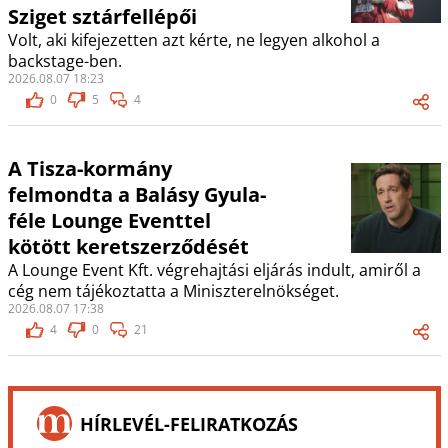
Sziget sztárfellépői
Volt, aki kifejezetten azt kérte, ne legyen alkohol a
backstage-ben.
2026.08.07 18:23
0
5
4
A Tisza-kormány
felmondta a Balásy Gyula-
féle Lounge Eventtel
kötött keretszerződését
A Lounge Event Kft. végrehajtási eljárás indult, amiről a
cég nem tájékoztatta a Miniszterelnökséget.
2026.08.07 17:38
4
0
21
HÍRLEVÉL-FELIRATKOZÁS