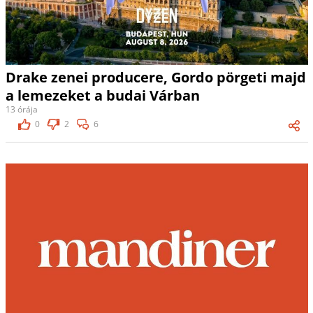
Drake zenei producere, Gordo pörgeti majd
a lemezeket a budai Várban
13 órája
0
2
6