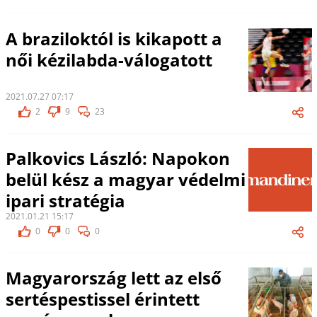
A braziloktól is kikapott a
női kézilabda-válogatott
2021.07.27 07:17
2
9
23
Palkovics László: Napokon
belül kész a magyar védelmi
ipari stratégia
2021.01.21 15:17
0
0
0
Magyarország lett az első
sertéspestissel érintett