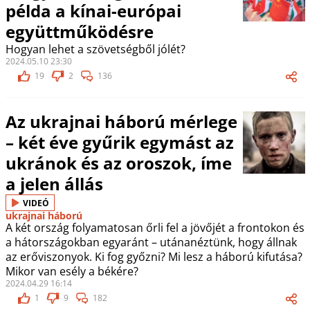
példa a kínai-európai
együttműködésre
Hogyan lehet a szövetségből jólét?
2024.05.10 23:30
19
2
136
Az ukrajnai háború mérlege
– két éve gyűrik egymást az
ukránok és az oroszok, íme
a jelen állás
VIDEÓ
ukrajnai háború
A két ország folyamatosan őrli fel a jövőjét a frontokon és
a hátországokban egyaránt – utánanéztünk, hogy állnak
az erőviszonyok. Ki fog győzni? Mi lesz a háború kifutása?
Mikor van esély a békére?
2024.04.29 16:14
1
9
182