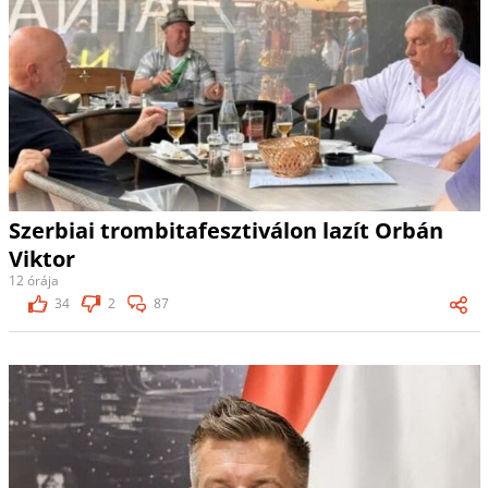
Szerbiai trombitafesztiválon lazít Orbán
Viktor
12 órája
34
2
87