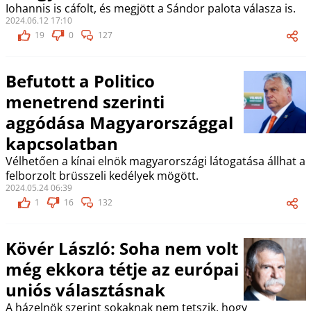
Iohannis is cáfolt, és megjött a Sándor palota válasza is.
2024.06.12 17:10
19
0
127
Befutott a Politico
menetrend szerinti
aggódása Magyarországgal
kapcsolatban
Vélhetően a kínai elnök magyarországi látogatása állhat a
felborzolt brüsszeli kedélyek mögött.
2024.05.24 06:39
1
16
132
Kövér László: Soha nem volt
még ekkora tétje az európai
uniós választásnak
A házelnök szerint sokaknak nem tetszik, hogy