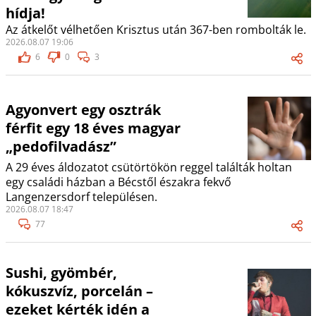
hídja!
Az átkelőt vélhetően Krisztus után 367-ben rombolták le.
2026.08.07 19:06
6
0
3
Agyonvert egy osztrák
férfit egy 18 éves magyar
„pedofilvadász”
A 29 éves áldozatot csütörtökön reggel találták holtan
egy családi házban a Bécstől északra fekvő
Langenzersdorf településen.
2026.08.07 18:47
77
Sushi, gyömbér,
kókuszvíz, porcelán –
ezeket kérték idén a